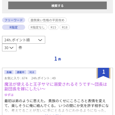
フリーワード
面倒臭い性格の平民攻め
R指定
R指定なし
R15
R18
件
1
件
1
長編
連載中
R18
お気に入り : 674
24h.ポイント : 49
魔法が使えると王子サマに溺愛されるそうです〜団長は
副団長を嫁にしたい〜
ゆずは
最初は弟のように思えた。 貴族のくせにころころと表情を変え
て、楽しそうに俺に絡んでくる。 いつの間にか気を許す相手にな
り、考えてることが互いに手にとるようにわかるようになった。