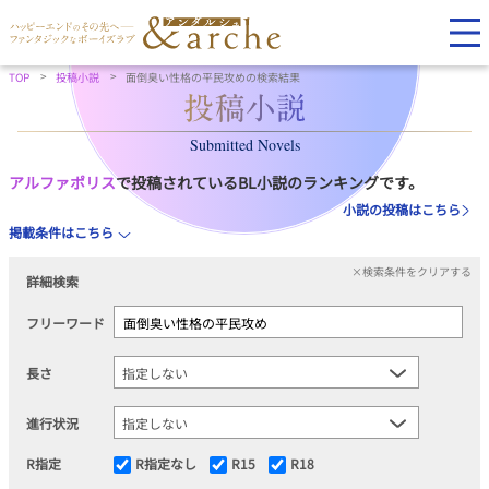
TOP
投稿小説
面倒臭い性格の平民攻めの検索結果
Submitted Novels
アルファポリス
で投稿されているBL小説のランキングです。
小説の投稿はこちら
掲載条件はこちら
×検索条件をクリアする
詳細検索
フリーワード
長さ
進行状況
R指定
R指定なし
R15
R18