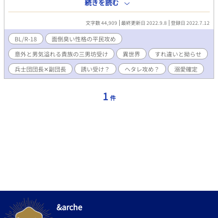
傍にいるのが当たり前の存在。 傍にいなければ落ち着かない存
続きを読む
在。 そんな思いが行き着く先は、すでに決まっていたのかもしれ
ない。 ＊『魔法が使えると王子サマに溺愛されるそうです』で掲
文字数 44,909
最終更新日 2022.9.8
登録日 2022.7.12
載していた閑話『オットーさんとザイルさん』を詳細内容にした
スピンオフ作品になります。 ＊できるだけ単品でも楽しめるよう
BL/R-18
面倒臭い性格の平民攻め
に頑張りますが、本編読んでないとわからないこと多々あるかも
意外と男気溢れる貴族の三男坊受け
異世界
すれ違いと拗らせ
です。力不足ですみません>< ＊Ｒ１８表現は予告なく入ります。
＊本筋の流れは、一切変わりません。 ＊オットーさんかザイルさ
兵士団団長✕副団長
誘い受け？
ヘタレ攻め？
溺愛確定
ん、どちらかの視点でお話は進みます。基本、本編の主要キャラ
の視点でのお話はありません。 ＊超ゆっくり連載になる予感しか
してません…(_ _;) お付き合いくださると嬉しい限りです^^
1
件
&arche