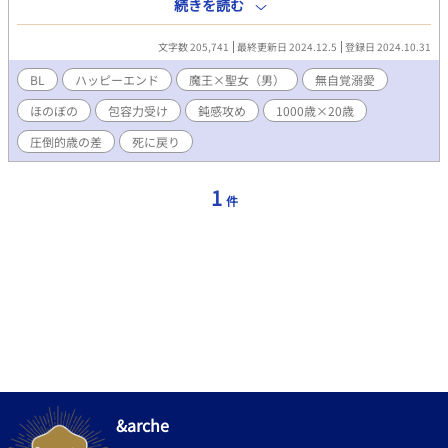
魔王と聖女（だが男だ）がなんやかんや距離を縮めていく物語で
続きを読む
ある。 ─── 「しまったーーーーー！！！」 二十年前、大聖
堂に教皇リマの叫びが響いた。 「どうなさいました猊下ー！」
文字数 205,741
最終更新日 2024.12.5
登録日 2024.10.31
「次の聖女、女の子って言っちゃったよー！」 「…え？ それが
どうかしたんですか？」 「男の子じゃった」 「は？」 「聖女、男
BL
ハッピーエンド
魔王×聖女（男）
無自覚溺愛
の子じゃったーーー！」 「神の啓示はどうしたんですかアンター
ほのぼの
包容力受け
鈍感攻め
1000歳×20歳
ー！」 そんなこんなで撤回出来ず聖女（男）として育ったステ
ラ。十八歳になると同時に世界を恐怖に陥れる魔王討伐の旅に出
圧倒的歳の差
死に戻り
る。 その旅は二年続き、いよいよ最終決戦。 なんと聖女ステ
ラは己の身と引き換えに魔王を討ち果たす事に成功し、世界に平
和をもたらしたのだった。 ──だがしかし、聖女は創造神リー
1
件
ベの気まぐれにより生き返る。 そして魔王の友人を名乗る精霊
の願いを聞き、なんと魔王も蘇らせてしまった！ このお話
は！元聖女と元魔王が「お互い生き返ったんだから好きなことし
て生きていこう」と緩く意見を合致させ、可愛い精霊と二人と一
匹で世界を旅し、美味しいものを食べる物語である！ でも道中
は穏やかなだけではなく…？ ここまでお読みいただきありがと
うございます！ よろしければブクマやハート、一言でも感想を
いただけますと励みになります！ そしてただいまBL大賞にも参
加中です！気に入っていただけましたら投票もしてくださると私
狂喜乱舞いたします！ よろしくお願いいたします！
&arche