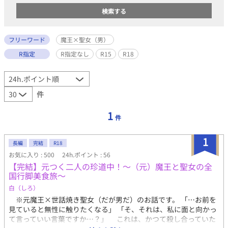
フリーワード
魔王×聖女（男）
R指定
R指定なし
R15
R18
件
1
件
1
長編
完結
R18
お気に入り : 500
24h.ポイント : 56
【完結】元つく二人の珍道中！〜（元）魔王と聖女の全
国行脚美食旅〜
白（しろ）
※元魔王×世話焼き聖女（だが男だ）のお話です。 「…お前を
見ていると無性に触りたくなる」 「そ、それは、私に面と向かっ
て言っていい言葉ですか…？」 これは、かつて殺し合っていた