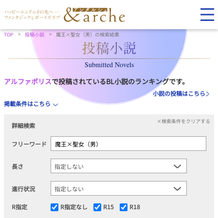
TOP
投稿小説
魔王×聖女（男）の検索結果
Submitted Novels
アルファポリス
で投稿されているBL小説のランキングです。
小説の投稿はこちら
掲載条件はこちら
×検索条件をクリアする
詳細検索
フリーワード
長さ
進行状況
R指定
R指定なし
R15
R18