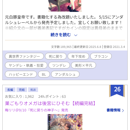
元白豚皇帝です。書籍化する為改題いたしました。 5/15にアンダ
ルシュレーベルから発売予定しました。宜しくお願い致します！
※紹介文の一部が義弟表記ですがカインの設定は異母弟のままで
す。（増刷分で修正するとのことです） ------- 「暗愚皇帝レオン
続きを読む
ハルト、何か言い残すことはあるか？」 「別に白豚と呼んで構わ
んぞ。咎めはしない」 レオンハルト・ライゼンハイマーは愚かな
文字数 189,965
最終更新日 2025.6.8
登録日 2021.3.4
皇帝だった。 五歳下の腹違いの弟カインにコンプレックスを抱
き、僻地へ追放してから本格的に人生が狂いだした。 自分に甘い
異世界ファンタジー
死に戻り
年下攻め
ブラコン
言葉を囁く人間だけ重用した結果、国は荒れ結果クーデターを起
ヤンデレ・執着・狂愛
ツンデレ
美形×平凡
こされる。 そして革命軍を率いていたのは「黒髪の獅子」と呼ば
れるようになった弟だった。 彼の剣によって命を落としたレオン
ハッピーエンド
BL
アンダルシュ
ハルトは、しかし次に目覚めた時少年の姿に戻っていた。 それは
カインの腹心であるリヒトの仕業だった。彼はレオンハルトに命
26
じる。 「弟をベタベタに可愛がって死ぬまで仲良く暮らさないと
長編
完結
R18
地獄に落とす」 十二歳に戻ったレオンハルトは仕方なく、ぎこち
お気に入り : 1,962
24h.ポイント : 63
なくも弟とスキンシップを取り始めた。 結果カインは堂々とした
巣ごもりオメガは後宮にひそむ【続編完結】
ブラコンに成長し天才と呼ばれるカインに慕われるレオンハルト
晦リリ＠9/10『死に戻りの神子～』発売
書籍情報
の評価も上がっていくが……？ FANBOXの方にたまに短編など投
下しています。