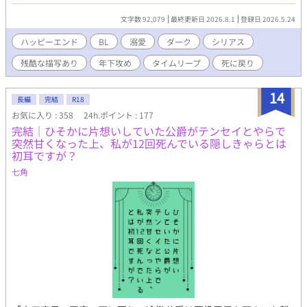
終えた、はずだった。ーーー目を覚ますと、そこは…、子供の頃
が、樹の予測不能な言動に翻弄されるうち、目が離せなくなって
に遡ってる！？今度は絶対間違えない、全てを救って、二度目の
いく。素直になれない、警戒心MAXの番犬系ツンデレ。 年齢差は
文字数 92,079
最終更新日 2026.8.1
登録日 2026.5.24
エンディングをハッピーエンドで終わらせてみせる！ーーー 年下
蒼(18)・樹(17)・燈(16)です(※前世時点)
犬系魔法騎士【クロノス】✖️包容力高め薄幸魔術師【リヒト】 ※
ハッピーエンド
BL
溺愛
ダーク
シリアス
設定がまぁまぁダークなのでお気をつけ下さい、残酷表現は予告
残酷な描写あり
年下攻め
タイムリープ
死に戻り
なく入ります、エロは※、ハッピーエンド保証○ 完結まで執筆済
み、毎日19時に更新します
14
長編
完結
R18
お気に入り : 358
24h.ポイント : 177
完結｜ひそかに片想いしていた公爵がテンセイとやらで
突然甘くなった上、私が12回死んでいる隠しきゃらとは
初耳ですが？
七角