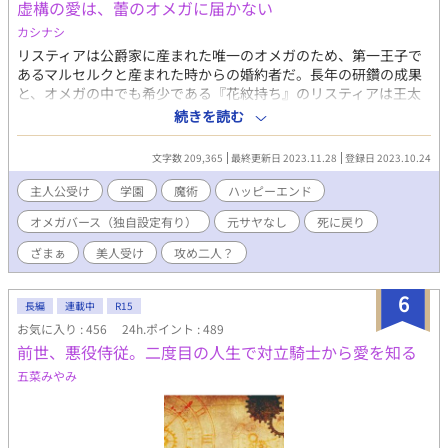
虚構の愛は、蕾のオメガに届かない
彼もまた義母の犠牲者だった。 破滅の未来を知るリュシアン
は、誰よりも早く彼を救い出そうとする。 無能と蔑まれた公爵
カシナシ
令息と、利用されるはずだった森人の青年。 ――今度こそ、誰
リスティアは公爵家に産まれた唯一のオメガのため、第一王子で
にも人生を奪わせない。 ※表紙はフリー素材を使用させていただ
あるマルセルクと産まれた時からの婚約者だ。長年の研鑽の成果
いています。
と、オメガの中でも希少である『花紋持ち』のリスティアは王太
子妃として相応しく、反対意見など皆無なまま、今日、晴れて夫
続きを読む
婦となった。 王太子となったマルセルクとは、相思相愛。 彼には
フィルという、これも花紋持ちオメガである男爵令息の愛妾がい
文字数 209,365
最終更新日 2023.11.28
登録日 2023.10.24
るが、アルファ性の強い王子には必要な事。 承知の上で結婚し
た、つもりだった。 初夜から段々と距離を置かれていく。リステ
主人公受け
学園
魔術
ハッピーエンド
ィアは自分に言い聞かせるように奮闘するものの、全く効果はな
オメガバース（独自設定有り）
元サヤなし
死に戻り
く、追い詰められ、ついには自死してしまう。 やっと楽になれた
と思いきや、目を開ければ学園時代にまで遡っていた――――。
ざまぁ
美人受け
攻め二人？
女性向けHotランキング最高位４位、頂きました。沢山の閲覧、
本当にありがとうございます！ 第11回BL小説大賞にて7位、そし
6
てなんと優秀賞を頂きました。たくさんの応援ありがとうござい
長編
連載中
R15
ました！ ※旧題：蕾のオメガは貴方など愛している場合じゃない
お気に入り : 456
24h.ポイント : 489
から変更させて頂きました。 ※攻め以外との行為表現あり ※攻
前世、悪役侍従。二度目の人生で対立騎士から愛を知る
め、一人ではありません。地雷の方はご自衛を ※11月中に本編完
五菜みやみ
結＋番外編予定のため、更新頻度は都度調整します ※オメガバー
スの設定を拝借しております（独自設定あり） ※エロあっさりめ
（多分）