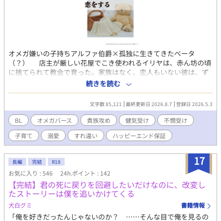
オメガ嫌いの子持ちアルファ伯爵×孤独に生きてきたベータ
（？） 店主が厳しい花屋でこき使われるイリヤは、赤ん坊の頃
に捨てられて教会で育った。家族はなく、恋人もいない彼は、ず
っと居場所を求めていた。 そんなある日、イリヤの前に「お花を
続きを読む
ください」という少女エマが現れる。 何度も訪れる彼女を送り届
けていくうち、イリヤは新しい領主である伯爵レヴィアス・ブラ
文字数 85,121
最終更新日 2026.8.7
登録日 2026.5.3
ンフォードと知り合う。レヴィアスの目下の悩みは、二人いる子
どもたちの世話係がいないこと。 しかしひょんなことから、オメ
BL
オメガバース
貴族攻め
健気受け
不憫受け
ガを嫌う彼は、ベータであり子ども好きであるイリヤをぜひ子守
子育て
溺愛
すれ違い
ハッピーエンド保証
りと熱烈に誘いはじめる。 誰かに求められること、居場所を探す
こと。 そんな祈りを抱えるイリヤはやがて、レヴィアスの優しさ
に惹かれていくが……。 ------ ムーンライトノベルズでも掲載中で
17
長編
完結
R18
す。
お気に入り : 546
24h.ポイント : 142
【完結】君の死に戻りを回避したいだけなのに、改変し
たストーリーは僕を追いかけてくる
犬白グミ
書籍情報
「俺を好きだったんじゃないのか？ ……そんな目で俺を見るの