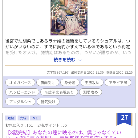
後宮で幼馴染でもあるラナ姫の護衛をしているミシュアルは、つ
がいがいないのに、すでに契約がすんでいる体であるという判定
を受けたオメガ。 発情期はあるものの、つがいが誰なのか、いつ
つがいの契約がなされたのかは本人もわからない。 そんななか、
続きを読む
気になる匂いの落とし物を後宮で拾うようになる。 第9回ＢＬ小
説大賞にて奨励賞受賞→書籍化しました。ありがとうございま
文字数 367,197
最終更新日 2025.11.30
登録日 2020.12.20
す。
オメガバース
筋肉受け
身分差
王族攻め
アラビア風
ハッピーエンド
※雄子宮表現あり
溺愛攻め
アンダルシュ
健気受け
27
短編
完結
なし
お気に入り : 161
24h.ポイント : 56
【8話完結】あなたの瞳に映るのは、僕じゃなくてい
い。〜死に戻り薬師は、元旦那様の恋を応援する〜