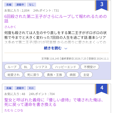
い。 戸惑いながら過ごす日々の中で、僕は少しずつ気づいてい
3
長編
連載中
なし
く。 ゲームで知っている悪役令息ルーカスと、僕の中に残る本当
お気に入り : 2,004
24h.ポイント : 731
のルーカスは、まったく違う人物なのではないか、と。 でも、卒
6回殺された第二王子がさらにループして報われるための
業式は、確実に近づいてくる。 捨てられるためだけに育てられた
話
悪役令息と、一度失った婚約者を今度こそ守り抜こうとする死に
戻り王太子。 二人が二度目の人生で選ぶ、本当の未来とは――
さんかく
何度も殺されては人生のやり直しをする第二王子がボロボロの状
態で今までと大きく変わった7回目の人生を過ごす話 基本シリア
ス多めで第二王子(受け)が可哀想 からの周りに愛されまくっての
ハッピーエンド予定 (pixivにて同じ設定のちょっと違う話を公開
続きを読む
中です「不憫受けがとことん愛される話」)
文字数 118,145
最終更新日 2026.7.25
登録日 2024.11.1
ループ
BL
シリアス
ハッピーエンド
不憫受け
総愛され
死に戻り
貴族・王族
病弱
主従
4
長編
連載中
R18
お気に入り : 48
24h.ポイント : 704
聖女と呼ばれた義母に『優しい虐待』で壊された俺は、
死に戻って運命を書き換える
たむら こひな