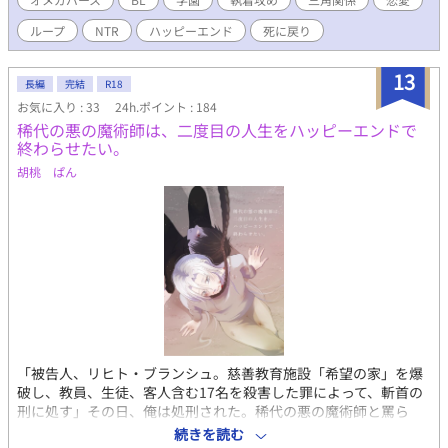
が、俺と蒼くん、両方が幸せになる唯一の道だから。 だが「好き
ループ
NTR
ハッピーエンド
死に戻り
すぎて無理」という前代未聞のお見合い拒否は、かえって蒼の仄
暗い興味を引いてしまう。おまけに、前世では自分を嫌い抜いて
いたはずの弟・燈までが、なぜか樹から目を離さなくなり——。
13
長編
完結
R18
タイムリミットは、前世で自分が死んだ「17歳の夏」。 それまで
お気に入り : 33
24h.ポイント : 184
逃げ切れば、蒼は運命の番と結ばれ、俺は死なずに済む。そのは
稀代の悪の魔術師は、二度目の人生をハッピーエンドで
ずなのに、歴史は少しずつ、俺の知らない方向へ狂い始めてい
終わらせたい。
る。 俺を殺したのは、誰だ? "運命"は、書き換えられるのか。 ※
超少子化対策として、国家主導でアルファとオメガをマッチング
胡桃 ぱん
している現代日本が舞台です。 ※オメガバース×転生×青春ミス
テリー。シリアス基調ですが、コメディパートもあります。 ※結
末はハッピーエンドです。安心してどうぞ。 ★登場人物★ ・桜庭
樹(さくらば いつき)【主人公/オメガ】 ごく普通の家庭で育った一
人っ子。前世では蒼の婚約者だったが、17歳の夏、原因不明の死
を遂げる。今世の目標は「番にならず、平穏に生きて、推しの幸
せを見届けること」。芯は強いが、蒼を前にすると決意がゆるむ
のが最大の弱点。フェロモンが極端に薄い、ベータに近い体質。
・神楽 蒼(かぐら あおい)【アルファ】 冷静沈着、文武完璧な「絶
対王者」。本能を理性で制御するタイプ。今世に前世の記憶はな
「被告人、リヒト・ブランシュ。慈善教育施設「希望の家」を爆
い——はずなのに、なぜか樹にだけ、底の見えない執着を向け
破し、教員、生徒、客人含む17名を殺害した罪によって、斬首の
る。その完璧な笑顔の裏に、何を隠しているのか。 ・神楽 燈(か
刑に処す」その日、俺は処刑された。稀代の悪の魔術師と罵ら
ぐら あかり)【アルファ】 兄より本能が強く、身体能力に優れた
れ、共に過ごした弟に憎悪の目で睨め付けられながら短い生涯を
野生派。兄を敬愛し、当初は樹を「兄に近づく虫」と敵視する
続きを読む