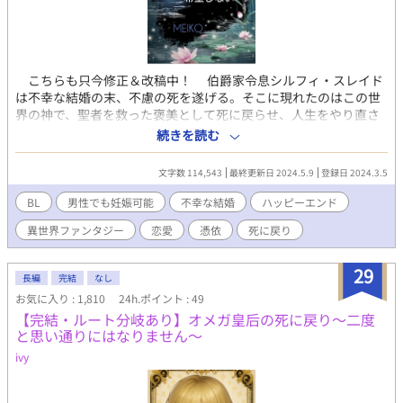
こちらも只今修正＆改稿中！ 伯爵家令息シルフィ・スレイド
は不幸な結婚の末、不慮の死を遂げる。そこに現れたのはこの世
界の神で、聖者を救った褒美として死に戻らせ、人生をやり直さ
せてやるという。それには喜ぶどころか呆然とする… 「何
続きを読む
故こんなに辛い人生を二度も生きなければならないのですか？絶
対に嫌です！」 そう死に戻りを拒否するシルフィに、神から
文字数 114,543
最終更新日 2024.5.9
登録日 2024.3.5
提案されたのは、まずは死にかけている人に一旦憑依させ、その
間に生きるということを見つめ直すようにと。それには益々困惑
BL
男性でも妊娠可能
不幸な結婚
ハッピーエンド
することに… そしてそこまでする理由を神に問えば、自分に近
異世界ファンタジー
恋愛
憑依
死に戻り
い者の願いでもあるからだと言う。それって、どういう意味？
だけどそんなのどうでもいい…楽に死なせて？そんな僅かな願
いも叶わず、別人の身体に魂を移されてしまったシルフィ。おま
29
長編
完結
なし
けに全くの他人になるのかと思えば、憑依した先は何と寝たきり
お気に入り : 1,810
24h.ポイント : 49
だった弟の身体… それからロディア・グレンとしてのシルフィ
【完結・ルート分岐あり】オメガ皇后の死に戻り〜二度
の二度目の人生が始まった。シルフィが味わった不幸な人生…そ
と思い通りにはなりません〜
れに関わる夫にはもう二度と会わない！そう心に誓ったシルフ
ィ。なのに運命の悪戯か、またもや交差する運命に落ち込む
ivy
日々。そしてあろうことか、元夫のドミニクとの縁談が持ち上が
って… 新しい人生は好きに生きてみせます！そう誓うシルフ