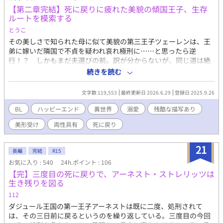
遠くで想っていられれば、それでよかった。 彼の幸せを、彼の知
【第二章完結】死に戻りに疲れた美貌の傾国王子、生存
らぬところで想い続けていれば、ただそれだけでよかったのだ。
ルートを模索する
しかし、運命は残酷だ。 〈10回目〉の人生を迎えたイリエスの不
とうこ
可思議な運命の歯車は、イリエスの想いに逆らうように、ついに
回り始めた——。 【CP】 スパダリ系美形の公爵家次男α(16-2x
その美しさで知られた母に似て美貌の第三王子ツェーレンは、王
歳)×家族に虐げられている不憫な侯爵家次男Ω(14-2x歳) 【注意・
弟に嫁いだ隣国で不貞を疑われ哀れ極刑に……と思ったら逆
その他】 ・サブタイトルに * ＝R18シーンあり(軽め含む) ・サブ
行！？ しかもまだ夫選びの前。訳が分からないが、同じ道は絶
タイトルに # ＝残酷描写あり ・オメガバースで、独自解釈、独自
対に御免だ。 「隣国以外でお願いします！」 死を回避する為に選
続きを読む
設定を含みます。 ・男性妊娠の概念を含みますが、登場人物は妊
んだ先々でもバラエティ豊かにkillされ続け、巻き戻り続けるツェ
娠しません。 ・いわゆる「死に戻り」ネタなので、受けの死に関
ーレン。これが最後と十二回目の夫となったのは、有名特殊な一
文字数 119,553
最終更新日 2026.6.29
登録日 2025.9.26
する描写があります。 ・受けの自慰シーンがあります。 ・受けが
族の三男、天才魔術師アレスター。 彼は婚姻を拒絶するが、ツェ
攻め以外に性的暴行を受けるシーンがあります。 ・攻めと受けの
ーレンが呪いを受けていると言い解呪を約束する。 いじられ体質
BL
ハッピーエンド
異世界
溺愛
残酷な描写あり
R18シーンまではやや遠めです。 ・受けがとても不憫な目に遭い
の情けない末っ子天才魔術師×素直前向きな呪われ美形王子。 転
美形受け
両性具有
死に戻り
続けますが最後はハッピーエンドです。 ・本編：約26万字、全63
移日本人を祖に持つグレイシア三兄弟、三男アレスターの物語。
話 + 番外編 ・ムーンライトノベルスさんにも投稿しています。
小説家になろう様にも掲載しております。 ※本編完結。ぼちぼ
ち番外編を投稿していきます。
21
長編
完結
R15
お気に入り : 540
24h.ポイント : 106
【完】三度目の死に戻りで、アーネスト・ストレリッツは
生き残りを図る
112
ダジュール王国の第一王子アーネストは既に二度、処刑されて
は、その三日前に戻るというのを繰り返している。三度目の今回