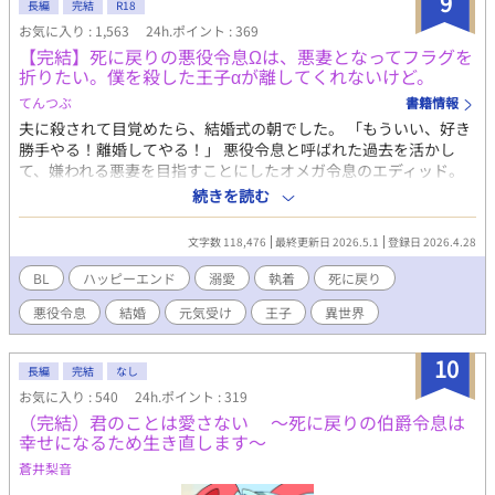
9
長編
完結
R18
のことを相談しようと三間を呼び出した日。夏希は待ち合わせ場
お気に入り : 1,563
24h.ポイント : 369
所で何者かに階段から突き落とされ、お腹の子供と共に命を落と
【完結】死に戻りの悪役令息Ωは、悪妻となってフラグを
す。しかし、目を覚ますと、スカウトされた翌日に時間が巻き戻
折りたい。僕を殺した王子αが離してくれないけど。
っていた。最初の人生で後悔ばかりだった夏希は、ベータに擬態
し、二度目の人生をやり直すことを決意する。
てんつぶ
書籍情報
夫に殺されて目覚めたら、結婚式の朝でした。 「もういい、好き
勝手やる！離婚してやる！」 悪役令息と呼ばれた過去を活かし
て、嫌われる悪妻を目指すことにしたオメガ令息のエディッド。
でもやることなすことなぜか評判が上がるし、夫であるシュルズ
続きを読む
殿下は前回と違ってなぜか溺愛してくるし。 離婚どころか、どん
どん好きになっていくんだけど！？ 秘密、謎、そして「なぜ殺さ
文字数 118,476
最終更新日 2026.5.1
登録日 2026.4.28
れたのか」という問いの答えとは。 笑えて泣けてドキドキする、
死に戻り×勘違い溺愛BL。 悪妻活動、始めます！ お気に入り登
BL
ハッピーエンド
溺愛
執着
死に戻り
録してもらえたら嬉しいです！
悪役令息
結婚
元気受け
王子
異世界
10
長編
完結
なし
お気に入り : 540
24h.ポイント : 319
（完結）君のことは愛さない 〜死に戻りの伯爵令息は
幸せになるため生き直します〜
蒼井梨音