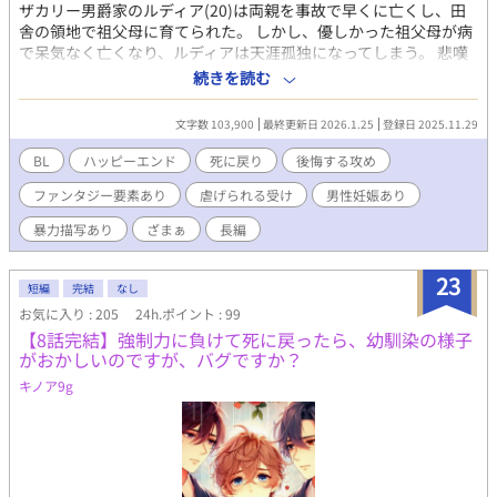
ザカリー男爵家のルディア(20)は両親を事故で早くに亡くし、田
舎の領地で祖父母に育てられた。 しかし、優しかった祖父母が病
で呆気なく亡くなり、ルディアは天涯孤独になってしまう。 悲嘆
に暮れるルディアだったが、傍で寄り添い慰めてくれたのは、領
続きを読む
地の親友アイクだった。 次第に元気を取り戻したルディアだった
が、そんなルディアの元に突然王命を記した書簡が届く。 そこに
文字数 103,900
最終更新日 2026.1.25
登録日 2025.11.29
記されていたのは、バウアー公爵家当主フィンセント(25)との婚
姻だったが、その理由にルディアは驚く。 『この婚姻は«神の愛
BL
ハッピーエンド
死に戻り
後悔する攻め
し子»ルディアをバウアー公爵家で保護し、その血を絶やさぬよう
ファンタジー要素あり
虐げられる受け
男性妊娠あり
にする為である』 手紙の内容はにわかには信じ難いものだった
が、王命に背くことはできず、ルディアは仕方なく王都に向か
暴力描写あり
ざまぁ
長編
う。 そんなルディアを待っていたのは、フィンセントの元婚約者
だと名乗る、公爵令嬢オディーヌからの壮絶な虐めだった。 虐め
23
に必死に耐える中、新しい命を授かり希望を見出したルディアだ
短編
完結
なし
ったが、日に日に苛烈さを増すオディーヌの虐めに、とうとう耐
お気に入り : 205
24h.ポイント : 99
えきれなくなったルディアは、湖に身を投げてしまう。 冷たい湖
【8話完結】強制力に負けて死に戻ったら、幼馴染の様子
に沈んでいくルディア。 静かに湖の底で息絶えてしまったルディ
がおかしいのですが、バグですか？
アに、どこからか不思議な声が聞こえてくる。 『ルディア、辛か
キノア9g
ったね。ねえ、君がいなくなった後の公爵家がどうなるか見てご
らん。そしてもう一度、自分で選ぶんだ』 誰⋯？ 何を選ぶの⋯？
そう思った瞬間、ルディアの魂はバウアー公爵家の屋敷に引き戻
されていた。 後悔する寡黙な公爵フィンセントと、運命に翻弄さ
れる男爵ルディア。ルディアを密かに想う親友アイクも絡み、そ
れぞれのハッピーエンドへと向かう。 男性妊娠可能な世界です。