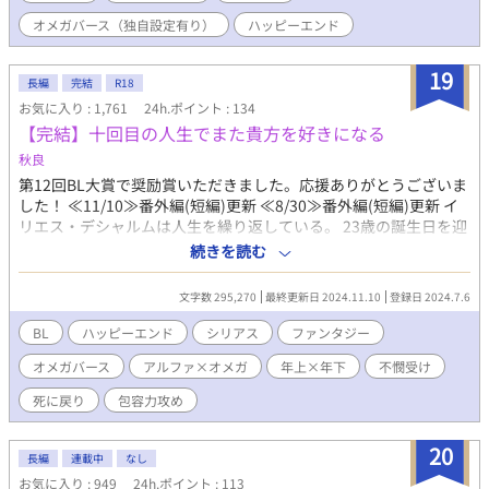
な点があり……。 一方シュメルヒ自身も、＜毒持ち＞であるがゆ
くべきだ。 ルシオは王家の禁忌の時空魔法を駆使して、リカルド
オメガバース（独自設定有り）
ハッピーエンド
えか、これまで発情（ヒート）を経験したことがない不完全な王
を死に戻りさせる。 ＊性描写は最後の最後にあります。 お気に入
族のオメガであるという負い目を抱えていた。 ＜未来の妹の夫＞
り、ハート、感想ありがとうございます！ タイトル変更しまし
にふさわしく成長して欲しいシュメルヒと、人間離れした美貌と
19
た。死に戻り小説→死に戻り漫画に変更しました。
長編
完結
R18
澄ました表情に反して、寂しがり屋で世間知らず、やや情緒未発
お気に入り : 1,761
24h.ポイント : 134
達な仮妃を愛するようになっていく年下皇帝のすれ違いラブスト
【完結】十回目の人生でまた貴方を好きになる
ーリー。（最初の頃の攻は受を嫌っていて態度が悪いのでご注意
くださいませ） ～8/22更新 前編終了～
秋良
第12回BL大賞で奨励賞いただきました。応援ありがとうございま
した！ ≪11/10≫番外編(短編)更新 ≪8/30≫番外編(短編)更新 イ
リエス・デシャルムは人生を繰り返している。 23歳の誕生日を迎
えてからひと月後に命を落としたはずなのに、次に目覚めると必
続きを読む
ず14歳の誕生日へと戻っている。何度死のうと、どうやって命を
絶たれようとも、必ず人生は戻ってしまう。それを幾度も幾度も
文字数 295,270
最終更新日 2024.11.10
登録日 2024.7.6
繰り返して、ついに10回目となった。理由はわからない。原因も
わからない。 死んでは戻り、また人生を繰り返す。オメガとして
BL
ハッピーエンド
シリアス
ファンタジー
家族に虐げられ、ひどい折檻を受けるあの日々を……。 イリエス
オメガバース
アルファ×オメガ
年上×年下
不憫受け
には想い人がいた。 〈一度目〉の人生で一目で心を奪われたクラ
ヴリー公爵家の次男、ディオン・クラヴリーだ。 自分の家族と違
死に戻り
包容力攻め
って、優しく明るく穏やかに接してくれるディオンに、イリエス
はすっかり恋をしてしまった。 けれど、イリエスは人生を繰り返
20
している。だから何度となく繰り返す人生のなかで彼のことは諦
長編
連載中
なし
めた。諦めないとやっていけなかった。 だから、彼のことはただ
お気に入り : 949
24h.ポイント : 113