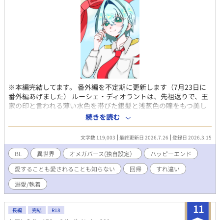
※本編完結してます。 番外編を不定期に更新します（7月23日に
番外編あげました） ルーシェ・ディオラントは、先祖返りで、王
家の印と言われる薄い水色を帯びた銀髪と浅葱色の瞳をもつ美し
いオメガ。しかし、正妻との子どもでないため、伯爵家では虐げ
続きを読む
られて育てられてきた。 そんなルーシェは、アルファである冷徹
無比といわれる騎士団長のサイラス・ヴァルフォードと結婚する
文字数 119,003
最終更新日 2026.7.26
登録日 2026.3.15
ことになった。 どんなに冷遇されようと、伯爵家での生活より
は、いいはず。 もしかしたら、これから恋に落ちるのかもしれな
BL
異世界
オメガバース(独自設定）
ハッピーエンド
い、と思うと、ルーシェはとても幸福に満ちていた。 しかし、結
愛することも愛されることも知らない
回帰
すれ違い
婚生活は、幸せとはほど遠いものであった。 ーーなんで、サイラ
ス様は、僕の手をとってくれないの？ 愛することも愛されること
溺愛/執着
も知らない2人が、すれ違いを経て、やり直した人生でようやく愛
を知る・・・ ※基本ルーシェ視点ですが、たまに別な視点が入り
11
ます。 ※無事に完結しました。ありがとうございました。
長編
完結
R18