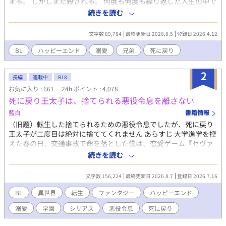
まる。 しかしまた殺される。 何度も何度も繰り返した人生の中で
自分が愛されることを諦めてしまった。 2026.06.06 感想の受付は
続きを読む
停止しました
文字数 89,784
最終更新日 2026.8.5
登録日 2026.4.12
BL
ハッピーエンド
溺愛
兄弟
死に戻り
2
長編
連載中
R18
お気に入り : 661
24h.ポイント : 4,078
死に戻り王太子は、捨てられる悪役令息を離さない
藍白
書籍情報
（旧題）転生した捨てられるための悪役令息でしたが、死に戻り
王太子が二度目は絶対に捨ててくれません あらすじ 大学進学を控
えた春の日、交通事故で命を落とした僕は、恋愛ゲーム『セヴァ
恋』の悪役令息ルーカス・アーネットとして目を覚ました。 卒業
続きを読む
式で断罪され、王太子に婚約破棄される――その未来を知ってい
る僕は、破滅を避けるため、王太子アロイス・セヴァリーとの婚
文字数 156,224
最終更新日 2026.8.7
登録日 2026.7.16
約を解消しようと決めた。 けれど、ゲームでは僕を断罪するはず
だった王太子アロイスは、なぜか僕を手放そうとしない。 「俺
BL
異世界
転生
ファンタジー
ハッピーエンド
は、君を手放す気はない」 そう告げる彼は、まるで一度すべてを
溺愛
学園
シリアス
悪役令息
死に戻り
失った人のような目で僕を見る。 さらに、ゲームでは敵だったは
ずのヒロインや攻略対象たちまで、誰もシナリオどおりに動かな