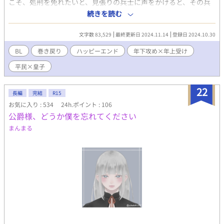
こそ、処刑を免れたいと、見張りの兵士に声をかけると、その兵
士も同じように三度目の人生を歩んでいた。 ★本編で出てこない
続きを読む
世界観 男同士でも結婚でき、子供を産めます。その為、血統が
重視されています。
文字数 83,529
最終更新日 2024.11.14
登録日 2024.10.30
BL
巻き戻り
ハッピーエンド
年下攻め×年上受け
平民×皇子
22
長編
完結
R15
お気に入り : 534
24h.ポイント : 106
公爵様、どうか僕を忘れてください
まんまる