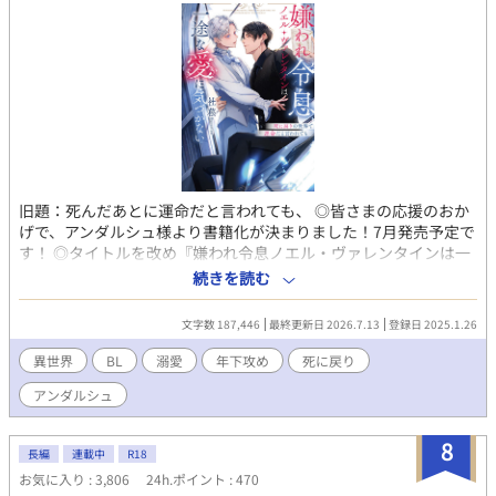
旧題：死んだあとに運命だと言われても、 ◎皆さまの応援のおか
げで、アンダルシュ様より書籍化が決まりました！7月発売予定で
す！ ◎タイトルを改め『嫌われ令息ノエル・ヴァレンタインは一
途な愛に気づかない−死に戻りの世界で運命だと言われても−』と
続きを読む
いう新タイトルに決定いたしました♡ 最期に聞いたのは、望んで
いない結婚をした冷たい夫の声。 「煮るなり焼くなり殺すなり、
文字数 187,446
最終更新日 2026.7.13
登録日 2025.1.26
好きにしろ」 オメガは『神の使い』と呼ばれ崇められている国で
出会った、運命の番であるオメガのノエル・ヴァレンタインとア
異世界
BL
溺愛
年下攻め
死に戻り
ルファのレイシス・ブラウン。 ただ、二人の愛は冷め切ってい
アンダルシュ
た。 夫から距離を取り辛い日々を送っていたある日、ノエルは何
者かに捕えられて命を落とす。 だが次に目覚めたら、ノエルはな
ぜか学生時代に戻っていた。 今度は穏やかな人生を歩みたい。 そ
8
長編
連載中
R18
れなのに、ノエルが離れていくごとになぜか婚約者のアルファ・
お気に入り : 3,806
24h.ポイント : 470
レイシスに迫られて――！？ 「僕の"運命の番"はあなただけで