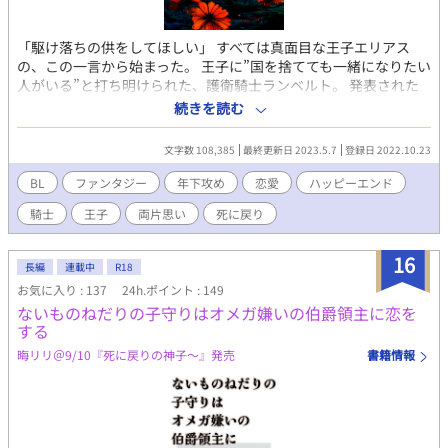
「駆け落ちの供をしてほしい」 すべては真面目な王子エリアス
の、この一言から始まった。 王子に”国を捨てても一緒になりたい
人がいる”と打ち明けられた、護衛騎士ランベルト。 発表された
ばかりの公爵家令嬢との婚約はなんだったのか！？混乱する騎士
続きを読む
の気持ちなど関係ない。 国境へ向かう二人を追う影……騎士ラン
ベルトは追手の剣に倒れた。 後悔と共に途切れた騎士の意識は、
文字数 108,385
最終更新日 2023.5.7
登録日 2022.10.23
死亡した時から三年も前の騎士団の寮で目覚める。 ――二人に追
手を放った犯人は、一体誰だったのか？ 容疑者が浮かんでは消え
BL
ファンタジー
年下攻め
恋愛
ハッピーエンド
る。そもそも犯人が三年先まで何もしてこない保証はない。 怪し
騎士
王子
両片思い
死に戻り
いのは、王位を争う第一王子？裏切られた公爵令嬢？…正体不明
の駆け落ち相手？ 今度こそ王子エリアスを護るため、過去の記憶
よりも積極的に王子に関わるランベルト。 急に距離を縮める騎士
16
長編
連載中
R18
を、はじめは警戒するエリアス。ランベルトの昔と変わらぬ態度
お気に入り : 137
24h.ポイント : 149
に、徐々にその警戒も解けていって…？ 過去にない行動で変わっ
ないものねだりの子守りはオメガ嫌いの伯爵領主に恋を
ていく事象。動き出す影。 ランベルトは今度こそエリアスを護り
する
きれるのか！？ 負けず嫌いで頑固で堅実、第二王子(年下) × 面倒
見の良い、気の長い一途騎士(年上)のお話です。 ---------------------
晦リリ＠9/10『死に戻りの神子～』発売
書籍情報
---------------------------------------------- 主人公は頑な、王子も頑固
なので、ゆるい気持ちで見守っていただけると幸いです。