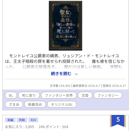
モントレイユ公爵家の嫡男、リュシアン・ド・モントレイユ
は、王太子暗殺の罪を着せられ投獄された。 誰も彼を信じなか
った。 公爵家の放蕩息子。 顔だけは美しい無能。 学問も
剣も魔法も身につけられない落ちこぼれ。 そう呼ばれ続けてき
続きを読む
た彼に味方はいなかった。 唯一信じていた義母マルグリットで
すら、最後には彼を見捨てる。 ――いや、違う。 王太子殺害
文字数 154,465
最終更新日 2026.8.7
登録日 2026.6.27
の真犯人を操っていた張本人こそ、聖女と称えられる義母だっ
た。 獄中でその事実を義母本人に知らされたリュシアンは、絶
BL
死に戻り
ファンタジー世界
恋愛
ファンタジー
望の中で息絶える。 だが次の瞬間、目を覚ますとそこは数年前
ざまあ
執着攻め
オリジナルBL
のモントレイユ公爵家だった。 死に戻った。 今度こそ冤罪を
回避し、生き延びる。 そのためには、義母の策略を暴かなけれ
ばならない。 そしてもう一人。 義母に利用され、王太子暗殺
5
長編
完結
R18
の実行犯に仕立て上げられる森人の青年――ヴァル。 一度目の
お気に入り : 3,905
24h.ポイント : 504
人生では、結果的に自分を死へ追いやった男。 だが、その裏で