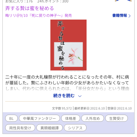
お気に入り : 176
24h.ポイント : 300
弄する贄は蜜を秘める
晦リリ＠9/10『死に戻りの神子～』発売
書籍情報
二十年に一度の大礼穣祭が行われることになったその年、村に病
が蔓延した。贄にふさわしい年齢の少女があらかたいなくなって
しまい、代わりに供えられたのは、「半分女だから」という理由
で白羽の矢が立った両性の少年、莢珂だった。 ◆粗暴で淫蕩な山
続きを読む
神×両性の少年 ◆暴力表現があります。 ◆R15表現が含まれる場
合、副題に☆がつきます。 ◆R18表現が含まれる場合、副題に★
文字数 95,572
最終更新日 2022.6.10
登録日 2022.6.10
がつきます。 ※ムーンライトノベルズでも掲載中です。
BL
中華風ファンタジー
体格差
人外攻め
生贄受け
両性具有受け
異類婚姻譚
シリアス