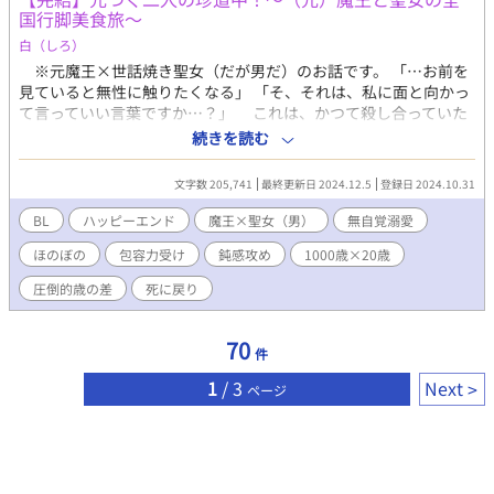
国行脚美食旅〜
白（しろ）
※元魔王×世話焼き聖女（だが男だ）のお話です。 「…お前を
見ていると無性に触りたくなる」 「そ、それは、私に面と向かっ
て言っていい言葉ですか…？」 これは、かつて殺し合っていた
魔王と聖女（だが男だ）がなんやかんや距離を縮めていく物語で
続きを読む
ある。 ─── 「しまったーーーーー！！！」 二十年前、大聖
堂に教皇リマの叫びが響いた。 「どうなさいました猊下ー！」
文字数 205,741
最終更新日 2024.12.5
登録日 2024.10.31
「次の聖女、女の子って言っちゃったよー！」 「…え？ それが
どうかしたんですか？」 「男の子じゃった」 「は？」 「聖女、男
BL
ハッピーエンド
魔王×聖女（男）
無自覚溺愛
の子じゃったーーー！」 「神の啓示はどうしたんですかアンター
ほのぼの
包容力受け
鈍感攻め
1000歳×20歳
ー！」 そんなこんなで撤回出来ず聖女（男）として育ったステ
ラ。十八歳になると同時に世界を恐怖に陥れる魔王討伐の旅に出
圧倒的歳の差
死に戻り
る。 その旅は二年続き、いよいよ最終決戦。 なんと聖女ステ
ラは己の身と引き換えに魔王を討ち果たす事に成功し、世界に平
和をもたらしたのだった。 ──だがしかし、聖女は創造神リー
70
件
ベの気まぐれにより生き返る。 そして魔王の友人を名乗る精霊
の願いを聞き、なんと魔王も蘇らせてしまった！ このお話
1
/ 3
Next
ページ
は！元聖女と元魔王が「お互い生き返ったんだから好きなことし
て生きていこう」と緩く意見を合致させ、可愛い精霊と二人と一
匹で世界を旅し、美味しいものを食べる物語である！ でも道中
は穏やかなだけではなく…？ ここまでお読みいただきありがと
うございます！ よろしければブクマやハート、一言でも感想を