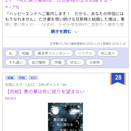
キノア9g
「ハッピーエンドへご案内します！ だから、あなたの伴侶には
もうなれません」 亡き妻を想い続ける旦那様と結婚した僕は、事
故に遭い死んだ……はずが、なぜか学生時代に逆戻り!? 健気な薬
師×冷徹（？）な天才魔術師。すれ違いと涙の死に戻りBL。 あら
続きを読む
すじ 旦那様は、亡くなった前妻・エレナ様を今も愛している。 研
究者の彼を支えるため「かりそめの妻」になった僕・ノアは、彼
文字数 35,786
最終更新日 2026.1.20
登録日 2026.1.16
が特効薬を完成させた日、自分の役目は終わったと悟り、彼の元
を離れ事故で命を落とした――はずだった。 気がつくと、僕は学
BL
短編
異世界ファンタジー
シリアス
死に戻り
生時代に戻っていた。 目の前には、まだエレナ様と出会う前の、
すれ違い
自己犠牲
学園
切ない
AI使用
憧れのクライヴ先輩がいる。 「今度こそ、旦那様を幸せにしてみ
せる」 僕の記憶にある『薬のレシピ』があれば、エレナ様を救う
ことができる。そうすれば、先輩は悲しい研究に明け暮れること
28
長編
完結
R18
もなく、彼女と幸せになれるはずだ。 そのために、僕は徹底的に
お気に入り : 1,612
24h.ポイント : 56
自身の恋心を殺し、二人の仲を取り持とうと奔走する。 けれど、
【完結】悪の華は死に戻りを望まない
なぜか今回の先輩はエレナ様に近づこうとせず、あろうことか僕
を「虫酸が走る」と冷たく突き放してきて……？ 「どうしてです
MEIKO
か、旦那様。僕はただ、あなたに笑っていてほしいだけなのに」
互いに相手を想うがゆえに、残酷にすれ違う二人。 死の運命を超
えて、臆病な愛が奇跡を起こす、再会と救済の物語。 全8話。