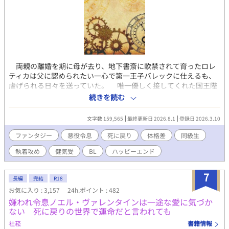
両親の離婚を期に母が去り、地下書斎に軟禁されて育ったロレ
ティカは父に認められたい一心で第一王子バレックに仕えるも、
虐げられる日々を送っていた。 唯一優しく接してくれた国王陛
下が崩御し絶望する中、異母兄弟の後継者争いに終止符が打たれ
続きを読む
ると、即位したバレックと王太后による恐怖政治が始まった。
前陛下を亡くした悲しみに囚われていたロレティカは国を崩壊さ
文字数 159,565
最終更新日 2026.8.1
登録日 2026.3.10
せようと動き、その後、王弟レイリスよる反乱が起こる。 敗れ
たバレックは家臣と共に投獄され、ロレティカも地下牢へ繋がれ
ファンタジー
悪役令息
死に戻り
体格差
同級生
る。 そこでレイリスの護衛騎士サルクの優しさに触れ、無償の
執着攻め
健気受
BL
ハッピーエンド
温もりを注がれて恋を知り……。 処刑寸前に「今度はサルクの
ために生きたい」と願いながら断罪されたが、目覚めると登城前
に時間が巻き戻っていて──！？ いいね、エール、感想、とても
7
長編
完結
R18
励みになります！ ※注意事項※ 7話〜28話くらいまで、お家騒動
お気に入り : 3,157
24h.ポイント : 482
編と思って読んでください。後の方にならないと攻めキャラのサ
嫌われ令息ノエル・ヴァレンタインは一途な愛に気づか
ルクは登場しません。
ない 死に戻りの世界で運命だと言われても
社菘
書籍情報