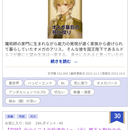
ィだが、神から最後に告げられたのは、もし再び不幸な死に方を
したとしたら、その時は強制的にシルフィとして死に戻ることに
なるという事実で。それだけは絶対に嫌！そして元夫であるドミ
ニクと、その浮気相手だと思われた聖者のサウラ…その二人にも
やむにやまれない事情があって…三人は運命の渦に巻き込まれて
いく。 「悪の華」と呼ばれた令息の、人生やり直しと再生の物
語。 ※オメガバースではありませんが、一部の男性も子供を産
める世界のお話です。
魔術師の家門に生まれながら能力の発現が遅く家族から虐げられ
て暮らしていたオメガのアリス。 そんな彼を国王陛下であるルド
ルフが妻にと望み生活は一変する。 幸せになれると思っていたの
に生まれた子供共々ルドルフに殺されたアリスは目が覚めると子
続きを読む
供の頃に戻っていた。 もう二度と同じ轍は踏まない。 そう決心し
たアリスの戦いが始まる。
文字数 102,000
最終更新日 2023.12.2
登録日 2023.10.6
異世界
ハッピーエンド
BL
死に戻り
オメガバース
アンダルシュノベルズb
切ない
執着・溺愛
病み（闇）が深い
30
長編
完結
R18
お気に入り : 500
24h.ポイント : 49
【完結】元つく二人の珍道中！〜（元）魔王と聖女の全