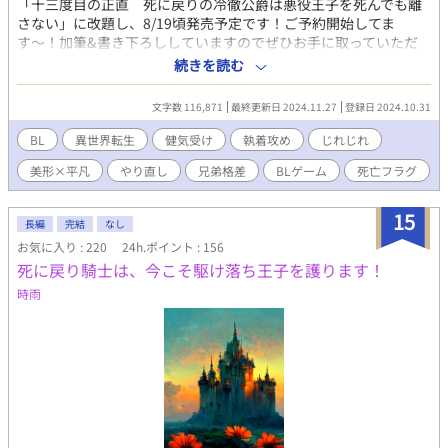
「十三度目の正直 死に戻りの冷徹公爵は悪役王子を死んでも離
さない」に改題し、8/19頃発売予定です！ご予約開始してま
す〜！加筆&書き下ろししていますのでぜひお手に取っていただ
けたら嬉しいです。 第12回BL大賞奨励賞をいただきました♡ 第
続きを読む
二王子のユーリィは、美しい兄と違って国を統べる使命もなく、
兄の婚約者・エドゥアルド公爵に十年間叶わぬ片想いをしてい
文字数 116,871
最終更新日 2024.11.27
登録日 2024.10.31
る。 その公爵が今日、亡くなった。と思いきや、禁忌の蘇生魔法
で悪魔的な美貌を復活させた上、ユーリィを抱き締め、「君は一
BL
異世界転生
健気受け
執着攻め
じれじれ
年以内に死ぬが、私が守る」と囁いてー？ 十二個もあるユーリィ
美形×平凡
やり直し
兄弟格差
BLゲーム
死亡フラグ
の「死亡ふらぐ」を壊していく中で、この世界が「びいえるげえ
む」の舞台であり、公爵は「テンセイシャ」だと判明していく。
転生者と登場人物ゆえのすれ違い、ゲームで割り振られた役割と
15
長編
完結
なし
人格のギャップ、世界の強制力に知らず翻弄されるうち、ユーリ
お気に入り : 220
24h.ポイント : 156
ィは知る。自分が最悪の「カクシきゃら」だと。そして公爵の中
死に戻り騎士は、今こそ駆け落ち王子を護ります！
の"創真"が、ユーリィを救うため十二回死んでまでやり直してい
ることを。 どんでん返しからの甘々ハピエンです。
時雨