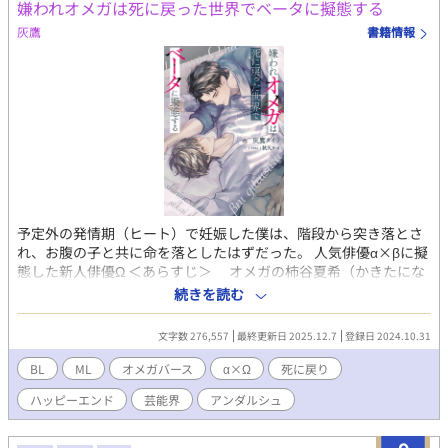
嫌われオメガは死に戻った世界でベータに擬態する
す、ノエル・ヴァレンタイン」 「――ッ死んだあとに運命だって
言われても！」 死んでから始まる、オメガとアルファの運命の物
灰鷹
書籍情報
語。 ※オメガバース特殊設定あり ※R18展開は遅めです ✧毎日18
時更新予定✧ ✧3/20〜2回更新（9時＋18時）✧ ✧お気に入り登
録・各話♡・エール📣作者大歓喜します✧
予定外の発情期（ヒート）で妊娠した僕は、階段から突き落とさ
れ、お腹の子と共に命を落としたはずだった。 人気俳優α×βに擬
態した新人俳優Ω ＜あらすじ＞ オメガの柿谷夏希（かきたにな
つき）は、生活に困窮していたところを芸能事務所の専務にスカ
続きを読む
ウトされ、俳優になる。専務に言われるがままにあざと可愛い系
キャラを演じ、それなりに人気はあったが、普段とのギャップが
文字数 276,557
最終更新日 2025.12.7
登録日 2024.10.31
ありすぎることから仕事仲間からは嫌われていた。初主演のドラ
マが大コケし余裕を失くしていたところに、予定外の発情期（ヒ
BL
ML
オメガバース
α×Ω
死に戻り
ート）がきて、共演者である先輩俳優の三間晴仁（みまはるひ
ハッピーエンド
芸能界
アンダルシュ
と）と関係を持ち、妊娠してしまう。三間には以前から人気女優
と付き合っているという噂があった。夏希との関係が週刊誌に掲
載されたことで、三間は世間から大バッシングを浴びる。 妊娠