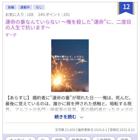
12
長編
連載中
なし
お気に入り : 108
24h.ポイント : 291
運命の番なんていらない 〜俺を殺した"運命"に、二度目
の人生で抗います〜
ずー子
【あらすじ】 婚約者に"運命の番"が現れた日——俺は、死んだ。
最後に覚えているのは、誰かに肩を押された感触と、暗転する視
界。 アルファの名門・神楽家の長男、蒼の婚約者だったオメガの
桜庭樹。周囲に疎まれながらも、大好きな蒼と結ばれる未来だけ
続きを読む
を支えに生きてきた樹の人生は、17歳の夏、幕を閉じた。 ……は
ずだった。 目を覚ますとそこは12歳、蒼と初めて出会う「お見合
文字数 23,809
最終更新日 2026.8.1
登録日 2025.8.23
い」の日。前世の記憶を持ったまま時を遡った樹は誓う。今度こ
そ番にはならない。推しは、遠くから見守るだけでいい——それ
オメガバース
BL
学園
執着攻め
三角関係
恋愛