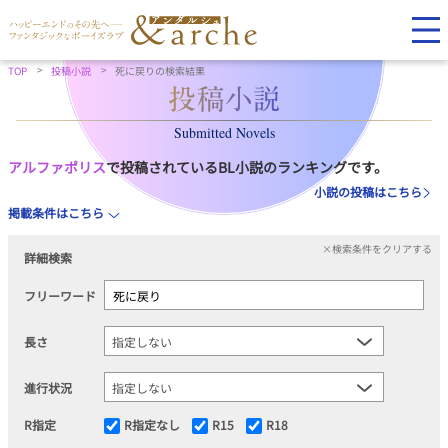
TOP
投稿小説
死に戻りの検索結果
Submitted Novels
アルファポリス
で投稿されているBL小説のランキングです。
小説の投稿はこちら
掲載条件はこちら
×検索条件をクリアする
詳細検索
フリーワード
長さ
進行状況
R指定
R指定なし
R15
R18