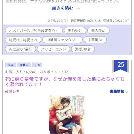
る姫紗琰は、亡き父の跡を継ぐため日夜政務に励んでいたが、
徐々に体調を崩してしまう。 原因不明の病に倒れた紗琰だった
続きを読む
が、実は叔父とその息子の瓊祥、そして寵妃として愛してきた琳
氏が結託し、紗琰に気づかれぬよう毒を盛っていたのだった。 叔
文字数 126,776
最終更新日 2026.7.15
登録日 2025.10.27
父たちは亡き父の死因にも関わっており、玉座を譲らなければ母
にまで害が及ぶと脅された紗琰は、彼らの言うとおりにする他な
オメガバース（独自設定有り）
男前受け
美人攻め
い。 譲位後は瓊祥によって監禁され、紗琰の体調は悪化の一途を
総受け、総愛され
中華風ファンタジー
中華風BL
たどっていた。 その一方で、叔父と瓊祥によって国政は混乱に陥
っており、とうとう隣国の力を借りて謀反が起こる。騒乱の最
死に戻り/逆行
ハッピーエンド
溺愛/執着
中、失意のうちに殺された紗琰だったが、目を覚ますと即位した
ばかりの頃へ戻っていた。 誰が味方で、誰が敵だったのか。逆行
25
前にはわからなかった真実を知った紗琰は、自身と大切な人々を
長編
連載中
R18
守るため、過去と同じ運命をたどらぬことを決意する。 同作品は
お気に入り : 4,584
24h.ポイント : 92
ムーンライトノベルズ
死に戻り皇帝ですが、なぜか俺を殺した弟にめちゃくち
（https://novel18.syosetu.com/n9749lg/）、
ゃ慕われてます！
pixiv（https://www.pixiv.net/novel/series/15038923）にも掲載
砂礫レキ
書籍情報
しております。 ※中華後宮風オメガバース。 ※後宮の妃たち
（α）×皇帝（Ω）の総受けです。 ※ハッピーエンド。 ※オメガ
バースの呼称は、天陽（α）、范君（β）、花紗（Ω）と世界観に
合わせて変更しています。 ※本文中、特に性描写がある場合は
＋、流血描写には＋＋をつけています。 ※閲覧はすべて自己責任
でお願いいたします。