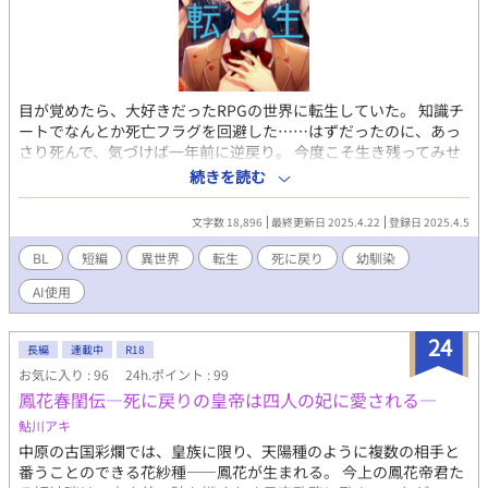
主人公が虐められるのを書くのは胸が痛みますが、最後は幸せに
したいです。 Rシーンは話の流れで触れる程度ですが、一応※付
けます。 2~3日に1話更新する予定ですが、筆の進みが悪い時は不
定期になるかもしれません。(¯―¯٥) なにぶん素人の趣味で書い
ておりますので、気長に待って頂けたらと思います。 ※画像は
目が覚めたら、大好きだったRPGの世界に転生していた。 知識チ
picrewさんよりお借りしました。 Xアカウント(@wawawa_o_o_)
ートでなんとか死亡フラグを回避した……はずだったのに、あっ
さり死んで、気づけば一年前に逆戻り。 今度こそ生き残ってみせ
る。そう思っていたんだけど—— 「お前、ちょっと俺に執着しす
続きを読む
ぎじゃない……？」 幼馴染が、なんかおかしい。妙に優しいし、
距離が近いし、俺の行動にやたら詳しい。 しかも、その笑顔の奥
文字数 18,896
最終更新日 2025.4.22
登録日 2025.4.5
に見える“何か”が、最近ちょっと怖い。 これは、運命を変えよう
と足掻く俺と、俺だけを見つめ続ける幼馴染の、ちょっと（だい
BL
短編
異世界
転生
死に戻り
幼馴染
ぶ？）危険な異世界BL。 全8話。
AI使用
24
長編
連載中
R18
お気に入り : 96
24h.ポイント : 99
鳳花春閨伝―死に戻りの皇帝は四人の妃に愛される―
鮎川アキ
中原の古国彩爛では、皇族に限り、天陽種のように複数の相手と
番うことのできる花紗種――鳳花が生まれる。 今上の鳳花帝君た