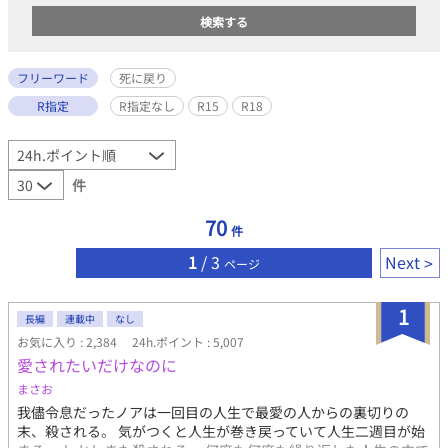
フリーワード
死に戻り
R指定
R指定なし
R15
R18
件
70
件
1
/ 3
Next
ページ
1
長編
連載中
なし
お気に入り : 2,384
24h.ポイント : 5,007
愛されたいだけなのに
まさお
我儘令息だったノアは一回目の人生で最愛の人からの裏切りの
末、殺される。 気がつくと人生が巻き戻っていて人生二週目が始