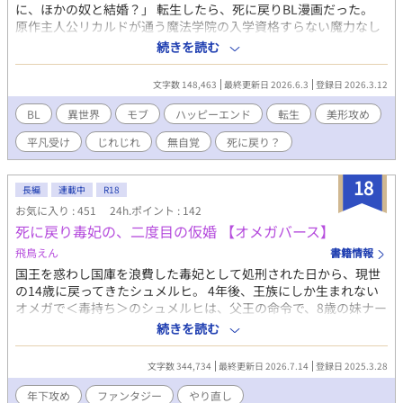
に、ほかの奴と結婚？」 転生したら、死に戻りBL漫画だった。
原作主人公リカルドが通う魔法学院の入学資格すらない魔力なし
の究極のモブ、それが僕だ。 そんなモブが、リカルドを死に戻ら
続きを読む
せないために改変させた物語は、大きく捻れて歪んでしまった。
原作では不憫な主人公として死に戻るはずのリカルドなのに、美
文字数 148,463
最終更新日 2026.6.3
登録日 2026.3.12
形で自信満々な逞しい騎士に成長して、なぜか僕を追いかけてく
る。 本来の攻めも、なんだか様子がおかしいし。 だから、僕はリ
BL
異世界
モブ
ハッピーエンド
転生
美形攻め
カルドに別れを告げて――。 自惚れリカルド × 鈍感なモブ転生
平凡受け
じれじれ
無自覚
死に戻り？
者アーロン 果たして死に戻りは回避できるのか？ じれったくも切
ないふたりの恋は加速する。 ………………… 《転生した原作BL
漫画『死に戻った疎まれ令息は、逃げられない』のあらすじ》 主
18
長編
連載中
R18
人公リカルドは王命により辺境伯ルシオと結婚することになり、
お気に入り : 451
24h.ポイント : 142
婚姻した初夜に「お前を愛することはない」と告げられる。 辺境
死に戻り毒妃の、二度目の仮婚 【オメガバース】
伯の邸で疎まれた伴侶としての生活がはじまった。しかしリカル
ドは、15歳のときに魔法動物の暴走により馬車ごと崖から落下し
飛鳥えん
書籍情報
て魔力を失い、実父に疎まれて育ったため、どんなに冷遇されて
国王を惑わし国庫を浪費した毒妃として処刑された日から、現世
も帰る場所がない。ここで耐えるしかなかった。 ルシオの従兄弟
の14歳に戻ってきたシュメルヒ。 4年後、王族にしか生まれない
ミゲルにより虚偽の嫌がらせを受け、リカルドは癇癪持ちの我儘
オメガで＜毒持ち＞のシュメルヒは、父王の命令で、8歳の妹ナー
だという間違った評価をされてしまう。陰湿な虐めにあいなが
シャ王女の許嫁のもとへ、成長するまでの中継ぎの仮妃として輿
続きを読む
ら、ルシオには誤解されたまま一年が経った、ある日。池に落と
入れする。それは前世の運命をなぞるものだった。 許嫁のヨアン
される。その結果、人知れずあっけなく命を落とす。やはり、愛
は14歳。後に暗君として幽閉される。 二度目の人生を送り始めた
されることはなかったな、と自分の人生を悲嘆しながら。 ところ
文字数 344,734
最終更新日 2026.7.14
登録日 2025.3.28
シュメルヒは、妹のため、祖国のため、そして処刑を免れるた
が、ようやくリカルドの境遇を知ったルシオは、自身の過ちに愕
め、ヨアンを支えることにしたが、彼の＜悪い気の病＞には不審
年下攻め
ファンタジー
やり直し
然とする。死んでしまってからの後悔では遅い。もっと早く気づ