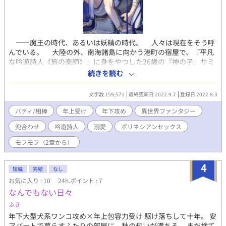
今生 図書委員 高3 前世はマフィアの諜報員。見た目は儚げなイケ
メンだが、口を開けば千年の恋も冷める。髪は灰色。身長
180cm。愉快犯。冷たそうだがノリがいい。地味なだけで目立て
ば絶対モテる。前世は司と相棒。儚げ包容力受け。前世の事は全
て覚えている。 虹野翔一 (コウノ ショウイチ) 前世 マフィアの幹
――魔王の時代、あるいは妖精の時代。 人々は現在をそう呼
部 今生 風紀委員 高2 前世はマフィアの幹部。真面目で責任感の強
んでいる。 大陸の外、南海諸島に向かう港町の宿屋で、『平凡
い人。皆の中で1番正常。最後の砦。爽やか系イケメン。髪は黒。
な吟遊詩人《旅の楽師》』に身をやつした26歳の『神の子』サミ
身長185cm。腕っぷしが強い。結構モテる。前世は祥吾と相棒。
ルは、英雄級として名が知れる傭兵『堅牢剣鬼』ハルディアに春
続きを読む
前世の事は全て覚えている。 爽やか男前攻め 星宮祥吾 (ホシミヤ
を買われ、契約の一夜を過ごした。 「男も喰えそうかい？ 英雄
ショウゴ) 前世 マフィアの体術使い 今生 風紀委員 高1 前世はマフ
さん」 「ん、他の男はわからぬが、楽師さんは喰わせて頂く」
文字数 159,571
最終更新日 2022.9.7
登録日 2022.8.3
ィアの暗殺者。見た目はヤンキーでオラオラ系。中身は普通に優
22歳のハルディアは若干初々しくサミルを抱いて、「本気で楽師
しい良い奴。割と常識人。だが天然。愛すべきお馬鹿。髪は茶
さんに惚れたので、行先についていく」などと言い出した。
バディ/相棒
年上受け
年下攻め
異世界ファンタジー
色。身長179cm。前世は翔一と相棒。 優しいヘタレ受け 前世の事
『堅牢剣鬼』は腕が立つので連れて歩けば自分が楽だし、普段フ
は何も覚えていない 日向唯×月雪蓮華 お互いの呼び方 唯 蓮 赤羽
兜合わせ
吟遊詩人
溺愛
ポリネシアンセックス
ード付きローブで顔を隠すサミルと違ってその出で立ち――鎧姿
司×月雪千尋 お互いの呼び方 赤羽 千尋さん 虹野翔一×星宮祥吾
は知れているので、色々便利だ。 好意が前提なら扱いやすいだ
モフモフ（2章から）
お互いの呼び方 星宮 虹野さん 頑張って更新していくので、宜しく
ろうし……若干、サミルの側も『この英雄さん、好ましいな』と
お願いします。
いう情が湧いていたので、サミルは同行を許可して、二人は一緒
4
に南海の冒険に乗り出したのであった。 年下の初々しい攻め、
短編
完結
なし
年上の包容力受け、のんびり更新冒険譚、ハッピーエンドとなっ
お気に入り : 10
24h.ポイント : 7
ております。 ※致してる話にはタイトル末尾に☆付けています。
なんでもない日々
表紙イラストレーター：ぬるめのおゆ。様
ふき
年下大型犬系ワンコ攻め×年上包容力受け 駆け落ちして十年。 安
アパートで暮らすふたりの部屋に、秋の匂いが満ちる。 まだ捨て