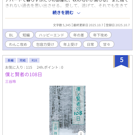
きれない過去を思い出させる。 愛して、逃げて、それでも生きて
きた。 今日も、なんでもない日々を重ねていく。 日常系。 ※性描
続きを読む
写なしです。
文字数 5,345
最終更新日 2025.10.7
登録日 2025.10.7
BL
短編
ハッピーエンド
年の差
年下攻め
わんこ攻め
包容力受け
年上受け
日常
甘々
5
長編
完結
R18
お気に入り : 115
24h.ポイント : 0
僕と賢者の108日
三谷玲