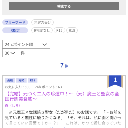
フリーワード
包容力受け
R指定
R指定なし
R15
R18
件
7
件
1
長編
完結
R18
お気に入り : 500
24h.ポイント : 63
【完結】元つく二人の珍道中！〜（元）魔王と聖女の全
国行脚美食旅〜
白（しろ）
※元魔王×世話焼き聖女（だが男だ）のお話です。 「…お前を
見ていると無性に触りたくなる」 「そ、それは、私に面と向かっ
て言っていい言葉ですか…？」 これは、かつて殺し合っていた