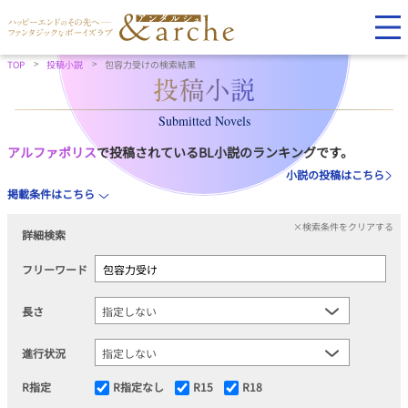
TOP
投稿小説
包容力受けの検索結果
Submitted Novels
アルファポリス
で投稿されているBL小説のランキングです。
小説の投稿はこちら
掲載条件はこちら
×検索条件をクリアする
詳細検索
フリーワード
長さ
進行状況
R指定
R指定なし
R15
R18