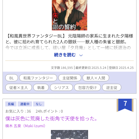
【和風異世界ファンタジーBL】 元陰陽師の家系に生まれた夕陽様
と、彼に拾われ育てられた2人の銀妖――獣人種の朱雀と銀郎。
今では立派に成長して、祓い屋『夕月庵』として一緒に妖退治の
日々を送っています。 けれど、2人の想いは主様に届かなく
続きを読む
て……？ 主従、切な甘、ほのぼのお仕事パートありの恋慕BL。
※話数未定／後半にR展開あり
文字数 186,595
最終更新日 2025.5.24
登録日 2025.4.25
BL
和風ファンタジー
主従関係
獣人×人間
従者×主人
執着
シリアス
包容力受け
逆主従
7
長編
連載中
なし
お気に入り : 36
24h.ポイント : 0
僕は灰色に荒廃した街角で天使を拾った。
槇木 五泉（Maki Izumi）