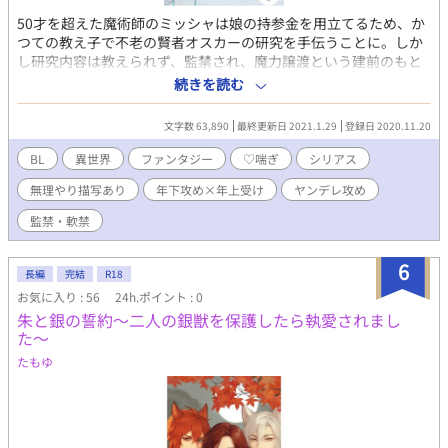
50才を超えた魔術師のミッシャは娘の持参金を用立てるため、か
つての教え子で不老の賢者オスカーの研究を手伝うことに。しか
し研究内容は教えられず、監禁され、魔力譲渡という建前のもと
強姦される。「オスカーは僕に復讐するつもりだ」。20年前オス
続きを読む
カーから逃げ出したミッシャは、贖罪のつもりでオスカーに身を
任せることに。 オスカーの研究とは？真の目的とは？ 年下執着攻
文字数 63,890
最終更新日 2021.1.29
登録日 2020.11.20
め×年上包容力受け（見た目だけなら20歳×50歳）の年の差CPに
よる監禁両片思い。 シリアス、痛い描写あり。圧倒的ハピエン。
BL
異世界
ファンタジー
♡喘ぎ
シリアス
無理やり描写あり
年下攻め×年上受け
ヤンデレ攻め
監禁・軟禁
6
長編
完結
R18
お気に入り : 56
24h.ポイント : 0
朱と銀の誓約〜二人の銀獣を保護したら執愛されまし
た〜
たもゆ