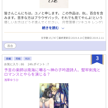
皆さんこんにちは。ユノと申します。 この作品は、BL、百合を含
みます。苦手な方はブラウザバック。それでも見てやんよ!という
優しいお方はどうぞ進んでください。 月雪蓮華 (ツキユキ レンゲ)
前世 凄腕スナイパー 今生 図書委員 高1 前世はマフィアの暗殺
続きを読む
者。今生は普通の女子高生という濃い人生を歩んでいるヒロイ
ン。ホモホモしい周りの人間関係にも強く心を持っている。月雪
文字数 15,747
最終更新日 2019.4.14
登録日 2019.2.11
千尋とは義兄妹。基本的には常識人でツッコミ役。たまにぶっ飛
んでる。前世では唯と相棒。涼やかなクール糸美少女。髪は灰色
百合
ロング。料理が人智を越えている。身長166cm。右耳にピアス。
クールな意外とハイテンション受け。 前世の事は全て覚えている
3
日向唯 (ヒナタ ユイ) 前世 凄腕ナイフ使い 今生 風紀委員 高1 前世
長編
完結
R18
はマフィアの暗殺者。明るい可愛い型美少女。髪は白のセミロン
お気に入り : 86
24h.ポイント : 7
グ。身長168cm。普段は常識人。蓮華のことが絡むとぶっ飛ぶ。
予言の楽師は南海に囀る〜神の子吟遊詩人、堅牢剣鬼と
前世は蓮華と相棒。蓮華の料理が食べられる唯一の人間。 溺愛常
ロマンスとやらを演じる？
識人攻め。赤羽司と幼馴染。 前世の事は何も覚えていない。 赤羽
浅草ゆうひ
司 (アカバネ ツカサ) 前世 マフィアのボス 今生 生徒会役員 高1 前
世はマフィアのボス。眉目秀麗、才色兼備で文武両道な凄い人。
髪は深紅(ワインレッド)身長175cm。きっとまだ伸びる。一番ぶ
っ飛んでる。王子様っていうか皇帝。だが丁寧で優しい為、くっ
そモテる。前世は千尋と相棒。 溺愛帝王攻め。前世の事は何も覚
えていない。 月雪千尋 (ツキユキ チヒロ) 前世 マフィアの諜報員