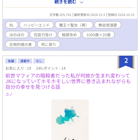
魔王と聖女（だが男だ）がなんやかんや距離を縮めていく物語で
続きを読む
ある。 ─── 「しまったーーーーー！！！」 二十年前、大聖
堂に教皇リマの叫びが響いた。 「どうなさいました猊下ー！」
文字数 205,741
最終更新日 2024.12.5
登録日 2024.10.31
「次の聖女、女の子って言っちゃったよー！」 「…え？ それが
どうかしたんですか？」 「男の子じゃった」 「は？」 「聖女、男
BL
ハッピーエンド
魔王×聖女（男）
無自覚溺愛
の子じゃったーーー！」 「神の啓示はどうしたんですかアンター
ほのぼの
包容力受け
鈍感攻め
1000歳×20歳
ー！」 そんなこんなで撤回出来ず聖女（男）として育ったステ
ラ。十八歳になると同時に世界を恐怖に陥れる魔王討伐の旅に出
圧倒的歳の差
死に戻り
る。 その旅は二年続き、いよいよ最終決戦。 なんと聖女ステ
ラは己の身と引き換えに魔王を討ち果たす事に成功し、世界に平
2
和をもたらしたのだった。 ──だがしかし、聖女は創造神リー
長編
連載中
なし
ベの気まぐれにより生き返る。 そして魔王の友人を名乗る精霊
お気に入り : 19
24h.ポイント : 14
の願いを聞き、なんと魔王も蘇らせてしまった！ このお話
前世マフィアの暗殺者だった私が何故か生まれ変わって
は！元聖女と元魔王が「お互い生き返ったんだから好きなことし
JKになっていてホモホモしい世界に巻き込まれながらも
て生きていこう」と緩く意見を合致させ、可愛い精霊と二人と一
自分の幸せを見つける話
匹で世界を旅し、美味しいものを食べる物語である！ でも道中
ユノ
は穏やかなだけではなく…？ ここまでお読みいただきありがと
うございます！ よろしければブクマやハート、一言でも感想を
いただけますと励みになります！ そしてただいまBL大賞にも参
加中です！気に入っていただけましたら投票もしてくださると私
狂喜乱舞いたします！ よろしくお願いいたします！