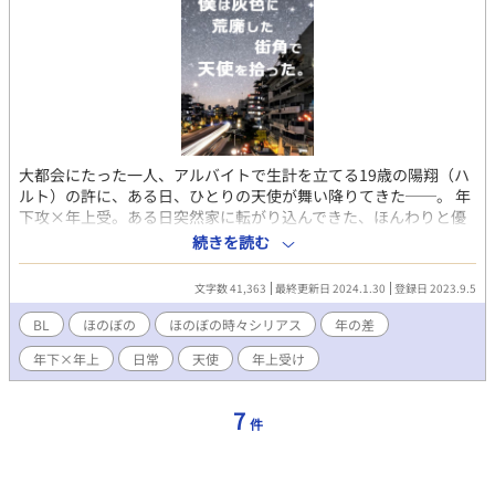
大都会にたった一人、アルバイトで生計を立てる19歳の陽翔（ハ
ルト）の許に、ある日、ひとりの天使が舞い降りてきた──。 年
下攻×年上受。ある日突然家に転がり込んできた、ほんわりと優
しい年上の男性『天使』と、孤独だったバイト男子の非日常的日
続きを読む
常生活。 陽翔は、名前も、役目も、記憶の全てを失くした天使に
『ユキヒト』という名前を付けて、築三十五年・ワンルーム・ユ
文字数 41,363
最終更新日 2024.1.30
登録日 2023.9.5
ニットバス・ロフト付きの古いマンションで二人暮らしを始め
る。 中の物語は、ワンドロなどでゆっくり進めていきます。 ほの
BL
ほのぼの
ほのぼの時々シリアス
年の差
ぼのイチャイチャ、時々シリアスな包容力受け路線です。
年下×年上
日常
天使
年上受け
7
件