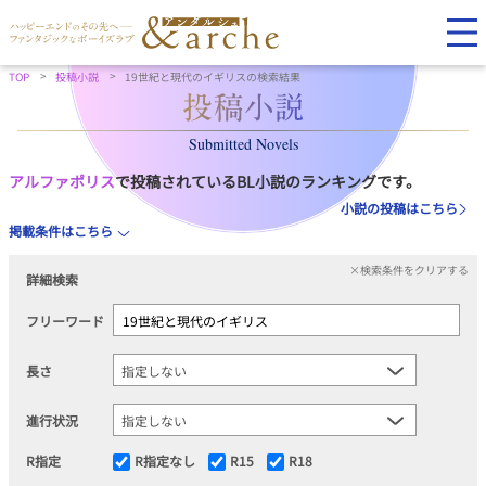
TOP
投稿小説
19世紀と現代のイギリスの検索結果
Submitted Novels
アルファポリス
で投稿されているBL小説のランキングです。
小説の投稿はこちら
掲載条件はこちら
×検索条件をクリアする
詳細検索
フリーワード
長さ
進行状況
R指定
R指定なし
R15
R18