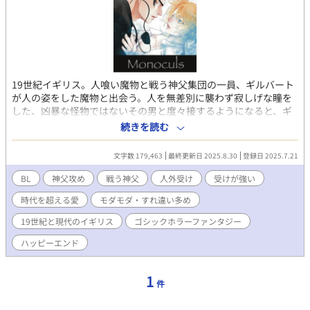
19世紀イギリス。人喰い魔物と戦う神父集団の一員、ギルバート
が人の姿をした魔物と出会う。人を無差別に襲わず寂しげな瞳を
した、凶暴な怪物ではないその男と度々接するようになると、ギ
ルバートはそれを捕獲しようとする神父集団との狭間で苦悩する
続きを読む
ようになる。※過去編・現代編ともに終了。続編準備中。
文字数 179,463
最終更新日 2025.8.30
登録日 2025.7.21
BL
神父攻め
戦う神父
人外受け
受けが強い
時代を超える愛
モダモダ・すれ違い多め
19世紀と現代のイギリス
ゴシックホラーファンタジー
ハッピーエンド
1
件