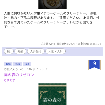
人間に興味がない大学生×ホラーゲームのクリーチャー。 ※嘔
吐・暴力・下品な表現があります。ご注意ください。 ある日、性
的な目で見ていたゲームのクリーチャーがテレビから出てき
て……。
文字数 7,145
最終更新日 2026.7.16
登録日 2026.7.16
BL
短編
人外受け
人間×人外
9
長編
完結
R18
お気に入り : 40
24h.ポイント : 7
霧の森のリゼロン
なずとず