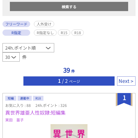
フリーワード
人外受け
R指定
R指定なし
R15
R18
件
39
件
1
/ 2
Next
ページ
1
短編
連載中
R18
お気に入り : 88
24h.ポイント : 326
異世界雄亜人性奴隷:短編集
実田 苗子