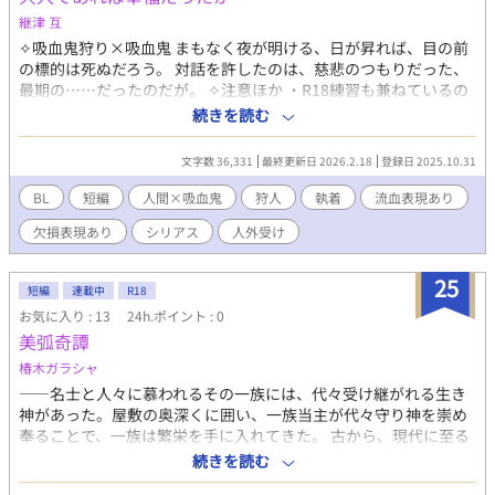
継津 互
✧吸血鬼狩り×吸血鬼 まもなく夜が明ける、日が昇れば、目の前
の標的は死ぬだろう。 対話を許したのは、慈悲のつもりだった、
最期の……だったのだが。 ✧注意ほか ・R18練習も兼ねているの
でかなり早めにR18付きます。多分。 (↑嘘です。全然早めじゃ
続きを読む
ない。まだついてません) ・受けの欠損とか流血とかあります。で
もまた生えるんで……。 ・無意識の執着。溺愛はしないかも。し
文字数 36,331
最終更新日 2026.2.18
登録日 2025.10.31
ないというか、自覚に時間がかかります。 ・暗めの書きたいな、
の息抜き作ゆえ不定期更新。お気に入りつけてもらえると更新ご
BL
短編
人間×吸血鬼
狩人
執着
流血表現あり
と通知とびます。
欠損表現あり
シリアス
人外受け
25
短編
連載中
R18
お気に入り : 13
24h.ポイント : 0
美弧奇譚
椿木ガラシャ
――名士と人々に慕われるその一族には、代々受け継がれる生き
神があった。屋敷の奥深くに囲い、一族当主が代々守り神を崇め
奉ることで、一族は繁栄を手に入れてきた。 古から、現代に至る
まで、永久の中を…。時代の流れに乗り、富を得、名声を得、
続きを読む
数々の裏切りを得、膨れ上がる権力は留まる事を知らなかった。