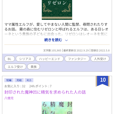
ママ属性エルフが、愛してやまない人間に監禁、尋問されたりす
るお話。 霧の森に住むリゼロンと呼ばれるエルフは、ある日レオ
ーネという貴族の子どもに出会った。リゼロンはレオーネを気に
入り、またレオーネはこの優しいエルフにとても懐いていた。リ
続きを読む
ゼロンは「ずっと一緒にいる」と約束してくれたのだ。しかし、
数日後リゼロンはレオーネに「二度と会いに来るな」と言い捨て
文字数 105,985
最終更新日 2022.9.29
登録日 2022.5.8
て拒絶の霧で森に籠ってしまう。レオーネはリゼロンに捨てられ
た悲しみや怒りを抱え、拗らせ、十二年後、ついにリゼロンの霧
BL
シリアス
ハッピーエンド
ファンタジー
人外受け
を破り、彼を捕まえる。地下室に監禁し、鎖に繋ぎ、レオーネは
エルフ受け
貴族
問うた。何故、あの時自分を捨てたのか、と――。 レオーネ×リ
ゼロンの、監禁拘束尋問されたりするお話になります。 媚薬、異
物挿入、合意のない性行為などが含まれていますが、全体にリゼ
10
短編
完結
R15
ロンは快感を得るし、全体に愛は有ります。最終的にはハッピー
お気に入り : 32
24h.ポイント : 7
エンドになる予定です。 エルフの設定は拙作の「悲嘆の森に住ま
封印された魔神凹に精気を求められた人の話
うもの」と同様になっておりますが、そちらは未読でも大丈夫で
す。 お気に入り、ありがとうございます！ 励みになります！ ★
八億児
追記★ 書きたいように書いてしまったため、後半になるにつれダ
ークな話になります。 一部残酷な表現も出てきますのでご注意く
ださい。 メインの二人についてはハッピーエンドに収束するので