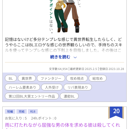
記憶はないけど多分テンプレな感じで異世界転生したらしく、ど
うやらここはBLエロゲな感じの世界観らしいので、手持ちのスキ
ルを使ってテンプレな感じの下剋上を目指しました。その後はこ
れもテンプレな感じで憧れのハーレムを作りたいと思います。 た
続きを読む
だし、セーブポイントはない。 溺愛攻め主人公×強気な魔法剣士
受け。あるいは気弱な獣人受け、生真面目な元騎士受け、人外受
文字数 64,954
最終更新日 2025.2.5
登録日 2023.10.28
け。基本的に主人公は攻めです。 表紙は現行のメインキャラ。ふ
んわりイメージですが増えたタイミングで表紙も増えたり変わっ
BL
異世界
ファンタジー
攻め視点
総攻め
たりします。 最近ありがちなあれとかこれとか、全体的に節操の
ハーレム要素あり
人外受け
リバ表現あり
ないR18とか、それからエログロナンセンスの同居を目指しまし
た。主題としてただただえっちいことが書きたかったというわけ
第12回BL大賞エントリー作品
濃密BL
ではなくしっかりストーリーも作りたくなったので、所によって
は全然えっちくないかもしれません。ご注意ください。 BLとML
20
と人外とどれとも表記し辛いなにか。そして筆者が独学で集めて
短編
完結
R18
偏見たっぷりに解釈し、好き勝手噛み砕いて掻き混ぜてエエ感じ
お気に入り : 5
24h.ポイント : 0
に膨らませた各自解釈等々々がふんだんに含まれています。この
雨に打たれながら屈強な男の体を求める彼は殺してくれ
物語はフィクションであり、現実の個人・団体・事件・政治・宗