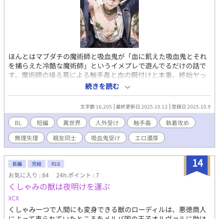
ほんとはマブダチの魔術師と吸血鬼が「血に飢えた吸血鬼とそれ
を捕らえた冷酷な魔術師」というイメプレで遊んでるだけの話で
す。魔術師の操る蔦による触手姦と血の餌付けと本番。終始ヤっ
てるだけです。実用性重視。※同意ありです。全4話/4日連続投稿
続きを読む
（10/9-12）。追記（10/22）意外と見てもらえたので、前日譚で
ちらっと出てるシナリオで、左右固定の主従反転を書こうと思い
文字数 16,205
最終更新日 2025.10.12
登録日 2025.10.9
ます。書けたら続きに繋げます。
BL
短編
異世界
人外受け
触手姦
執着攻め
無理矢理
親友同士
吸血鬼受け
エロ濃厚
14
長編
完結
R18
お気に入り : 84
24h.ポイント : 7
くしゃみの獣は夜明けを運ぶ
XCX
くしゃみ一つで人間にも変身できる獣のローディルは、悪徳商人
によって売られていたところをメルバ国の王子オルヴァルに助け