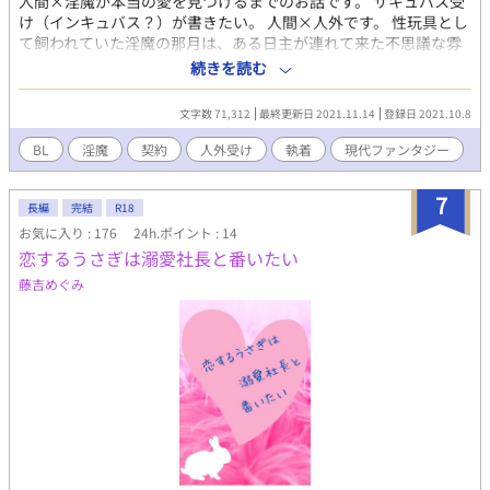
人間×淫魔が本当の愛を見つけるまでのお話です。 サキュバス受
け（インキュバス？）が書きたい。 人間×人外です。 性玩具とし
て飼われていた淫魔の那月は、ある日主が連れて来た不思議な雰
囲気の男に出会う。 男に買い取られた那月は、彼に与えられる快
続きを読む
楽に翻弄されていく。 ※受けの攻め以外の人間との行為をにおわ
すというか回想含めて冒頭に少しだけあります（受けは処女設定
文字数 71,312
最終更新日 2021.11.14
登録日 2021.10.8
ではあります）苦手な方はご注意してください。 ムーンライトノ
ベルズにも同じものを掲載中です。
BL
淫魔
契約
人外受け
執着
現代ファンタジー
7
長編
完結
R18
お気に入り : 176
24h.ポイント : 14
恋するうさぎは溺愛社長と番いたい
藤吉めぐみ