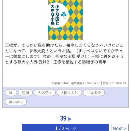
だ。 まるで御伽噺の『御使』みたいだ。 そんな事を思ったのとち
ょうど同じ頃、リシル市国に来ていた行商人にある噂を聞く。
――世の中には、不老不死を得る代わりに人の血を吸って生きて
いる吸血鬼っつーバケモンがいるらしい。 『吸血鬼』とは？
『御使』とは？ トワは一体何者なのか？ 全ての謎が一つに繋
がる時、トワが辿った悲しき過去と運命、そしてトワのノアへの
想いが明かされるーー。 という感じの少年→青年×正体不明の青
年の話です。 流血表現等々ございます。 ＊カクヨムのファンタジ
王様が、でっかい鳥を助けたら、接吻しまくらなきゃいけないこ
ーBLのコンテストに応募したものです。 ＊なろうにも同名で載せ
とになって、まあ大変！というお話。（すけべはないですがチュ
てます。
ーは頻繁にします） 攻め：善良な王様 受け1：王様に恩を返そう
とする尊大な人外 受け2：王様を補佐する跡継ぎの青年
文字数 5,464
最終更新日 2020.4.20
登録日 2020.4.19
BL
短編
人外受け
人間×人外
一攻多受
ほのぼの
39
件
1
/ 2
Next
ページ