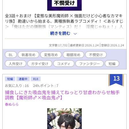
全3話＋おまけ 【変態な美形魔術師 × 強面だけど小心者なカマキ
リ族】 勘違いから始まる、異種族執着ラブコメディ！ ＜あらすじ
＞ 「俺はただの鎌腕族（マンティス）だ！ 淫魔じゃねぇ！」 人
相の悪い下級魔族・キールは、路地裏で食事（蛾の精気を摂取）
続きを読む
中に、治安維持局の特級魔術師・メディオルに拘束されてしま
う。 「連続吸精事件の犯人である淫魔だ」と決めつけられたキー
文字数 17,702
最終更新日 2026.1.24
登録日 2026.1.24
ルは、尋問室で執拗な「身体検査」を受けることに。 しかし、メ
ディオルはただのエリート魔術師ではなかった。 彼は「極限まで
BL
執着攻め
変態攻め
眼鏡攻め
不憫受け
無駄を削ぎ落とした機能美」を愛する、重度の骨格フェチだった
人外受け
ガタイ受け
コメディ
ファンタジー
短編
のだ！ 「あえてガリガリの昆虫人間に化けて誘惑するとは……な
んと高度なハニートラップ」 「化けてない！ これが素顔だ！」
「素顔……？ つまり、この奇跡的な造形美が天然だと……？」
13
短編
連載中
R18
「（あ、目がヤバい）」 誤解が解けたと思った時にはもう遅い。
お気に入り : 16
24h.ポイント : 7
【注意事項】 ※本作は、作者が考案したプロット・キャラクター
捕食しにきた吸血鬼を捕えてねっとり甘虐わからせ触手
設定を元に、文章作成の補助として生成AIを使用しています。細
調教【魔術師♂×吸血鬼♂】
部の修正や加筆は作者が行っています。
春ぬらら