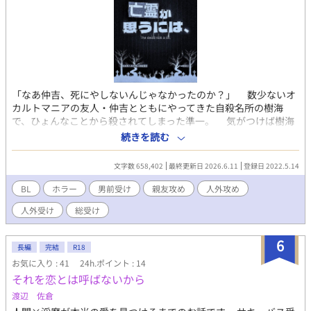
「なあ仲吉、死にやしないんじゃなかったのか？」 数少ないオ
カルトマニアの友人・仲吉とともにやってきた自殺名所の樹海
で、ひょんなことから殺されてしまった準一。 気がつけば樹海
の中、亡霊として目が覚めた準一はそこで似たような境遇の五人
続きを読む
の亡霊に出会う。 強面長身男前中身常識人な準一が倫理観と生
死観とモラルのない亡霊たちと幽霊屋敷でルームシェアしながら
文字数 658,402
最終更新日 2026.6.11
登録日 2022.5.14
無事成仏するために殺されかけたりたまに殺したり試行錯誤する
日常系ドタバタホラー血みどろ総受けBL（ライフ）。 【概要・傾
BL
ホラー
男前受け
親友攻め
人外攻め
向】 強面常識人総受け／亡霊／ホラーという名の異能心霊ファン
人外受け
総受け
タジーもどき／サイコ攻め
6
長編
完結
R18
お気に入り : 41
24h.ポイント : 14
それを恋とは呼ばないから
渡辺 佐倉