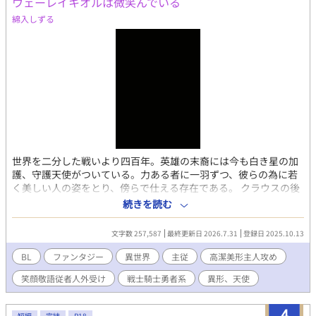
ウェーレイキオルは微笑んでいる
綿入しずる
世界を二分した戦いより四百年。英雄の末裔には今も白き星の加
護、守護天使がついている。力ある者に一羽ずつ、彼らの為に若
く美しい人の姿をとり、傍らで仕える存在である。 クラウスの後
継エドアルドもまたその加護を受けるはずだったが、成人を迎え
続きを読む
て数年過ぎても天使が現れず、不貞の子の噂さえ立っていた。 疑
心に耐え、煩悶しながら迎えた二十五歳の誕生日。ようやく降臨
文字数 257,587
最終更新日 2026.7.31
登録日 2025.10.13
したエドアルドの守護天使は黒い翼を持ち天使らしからぬ容貌
で、彼と周囲を惑わせる―― 長らく期待し、憧れ続けていた存在
BL
ファンタジー
異世界
主従
高潔美形主人攻め
が思っていたのと全然違うので落胆したり振り回されたりしなが
笑顔敬語従者人外受け
戦士騎士勇者系
異形、天使
らもやっぱりかけがえなく大事だったりする主と、ずっと彼のこ
とが大好きな守護天使の話。再び訪れようとする戦の時代を封じ
英雄になる話。 顰め面気味高潔ツンデレ美形主人攻め（25）×攻
4
短編
完結
R18