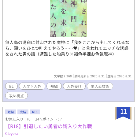
そこは大丈夫です。
無人島の洞窟に封印された魔神に「我をここから出してくれるな
ら、願いをひとつ叶えてやろう……♥」と言われてエッチな誘惑
をされた男の話（遭難した船乗り×褐色半裸お色気魔神）
文字数 2,368
最終更新日 2020.8.31
登録日 2020.8.31
BL
人間×人外
短編
人外受け
主人公攻め
攻め視点
11
短編
完結
R18
お気に入り : 70
24h.ポイント : 7
【R18】引退したい勇者の婿入り大作戦
Cleyera