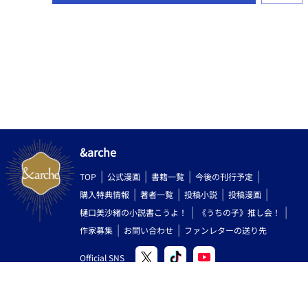
&arche
TOP
公式漫画
書籍一覧
今後の刊行予定
購入特典情報
著者一覧
投稿小説
投稿漫画
樋口美沙緒の小説書こうよ！
《うちの子》推し会！
作家募集
お問い合わせ
ファンレターの送り先
Official SNS