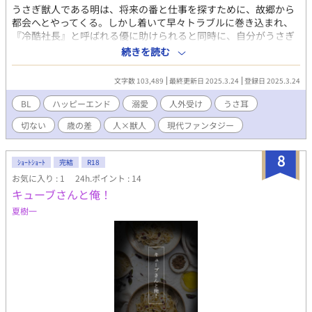
うさぎ獣人である明は、将来の番と仕事を探すために、故郷から
都会へとやってくる。しかし着いて早々トラブルに巻き込まれ、
『冷酷社長』と呼ばれる優に助けられると同時に、自分がうさぎ
獣人だと知られてしまうが―― 孤独で不器用な社長と、まっすぐ
続きを読む
で世間知らずなうさぎ青年の、優しくて純粋でスローペースな恋
のお話です。 交互視点で進んでいきます。1は明視点、【1】は優
文字数 103,489
最終更新日 2025.3.24
登録日 2025.3.24
視点です。
BL
ハッピーエンド
溺愛
人外受け
うさ耳
切ない
歳の差
人×獣人
現代ファンタジー
8
ｼｮｰﾄｼｮｰﾄ
完結
R18
お気に入り : 1
24h.ポイント : 14
キューブさんと俺！
夏樹一