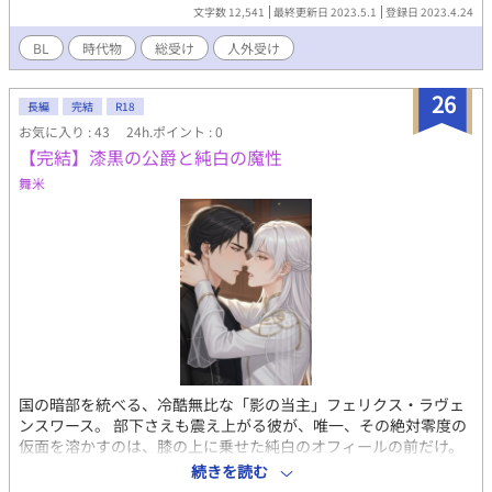
人外受けのお話です。連載としていますが、全体で12000字ほど
文字数 12,541
最終更新日 2023.5.1
登録日 2023.4.24
のさらっとした話です。
BL
時代物
総受け
人外受け
26
長編
完結
R18
お気に入り : 43
24h.ポイント : 0
【完結】漆黒の公爵と純白の魔性
舞米
国の暗部を統べる、冷酷無比な「影の当主」フェリクス・ラヴェ
ンスワース。 部下さえも震え上がる彼が、唯一、その絶対零度の
仮面を溶かすのは、膝の上に乗せた純白のオフィールの前だけ。
唯一溺愛する純白の愛人オフィールには、「秘密」があった。そ
続きを読む
の正体は、フェリクスだけが知る「白蛇の魔物」。 「お前は、俺