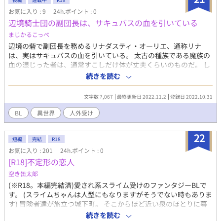
お気に入り : 9
24h.ポイント : 0
辺境騎士団の副団長は、サキュバスの血を引いている
まじかるこっぺ
辺境の砦で副団長を務めるリナダスティ・オーリエ、通称リナ
は、実はサキュバスの血を引いている。 太古の種族である魔族の
血の混じった者は、通常すこしだけ体が丈夫くらいのものだ。 し
かしリナは先祖返りでサキュバスの特性を強く引き継いでおり、
続きを読む
男ながら定期的に雄の体液を摂取しないとフェロモンが周囲に溢
れ出してしまうという困った体質だった。 どちらかというと真面
文字数 7,067
最終更新日 2022.11.2
登録日 2022.10.31
目で潔癖なリナのタガが、どうしようもなく外れてしまう夜。 一
晩の相手を求めて訪れた酒場で、信じられないほど相性の良い相
BL
異世界
人外受け
手に巡り合ってしまう。 しかも彼はリナの部下として砦に配属さ
れてきて……。
22
短編
完結
R18
お気に入り : 201
24h.ポイント : 0
[R18]不定形の恋人
空き缶太郎
(※R18。本編完結済)愛され系スライム受けのファンタジーBLで
す。 (スライムちゃんは人型にもなりますがそうでない時もありま
す) 冒険者達が旅立つ城下町。 そこからほど近い泉のほとりに暮
らす突然変異、すなわち『亜種』のスライムは巧みな変化スキル
続きを読む