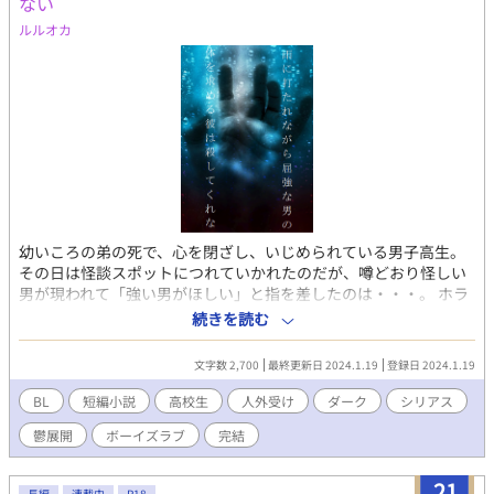
ない
教・国家とは何の関係もございません。 筆者の趣味と性癖を詰め
ルルオカ
込んだら隙間のない地雷原でタップダンスを踊る羽目になりまし
た。前書きにて個別に注意は致しますが、この時点で嫌な予感が
した方は早急に離脱することをお勧めします。お口に合わないと
感じたらそっと電源ボタンかブラウザバックで見なかったことに
し、大至急お好みの他作品さまで口直しするのが良いかと思われ
ます。読後に不快感を示されましても、筆者は責任を負えませ
ん。よろしくお願いいたします。 ※著作権は放棄しておりません
ので転載等はお止めください。 えっちいの♡ えっちくてあぶない
の× ぐろいの ☆
幼いころの弟の死で、心を閉ざし、いじめられている男子高生。
その日は怪談スポットにつれていかれたのだが、噂どおり怪しい
男が現われて「強い男がほしい」と指を差したのは・・・。 ホラ
ーチックでアダルトなBL短編です。R18。 BL小説「雨に打たれな
続きを読む
がら『子供を生ませて』とすがる彼に孕ませた『それ』」のおま
けです。 元の小説は電子書籍で販売中。 詳細が知れるブログのリ
文字数 2,700
最終更新日 2024.1.19
登録日 2024.1.19
ンクは↓にあります。
BL
短編小説
高校生
人外受け
ダーク
シリアス
鬱展開
ボーイズラブ
完結
21
長編
連載中
R18