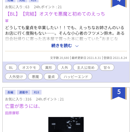
めの為に生まれてきた笑顔敬語従者人外受け（外見二十代、生後
お気に入り : 63
24h.ポイント : 21
半年） ・タイトルに*がエロ有。 ・序盤だけ不遇風味。相思相愛
【BL】【完結】オスケモ悪魔と初めてのえっち
主従。 ・攻めには婚約者がいて結婚する。子供もできる。全員幸
せになる。その他男女各種組み合わせ、両性無性あり。 ・人型以
翠
外の異種族異形人外が多数いる世界。受けの本性も非人型。 ・戦
どうしても童貞を卒業したい！！でも、えっちなお姉さんのいる
闘や負傷の描写を含み、それに伴う展開がありうる。 ・最速更新
お店に行く度胸もない……。そんな小心者のフツメン鈴木。ある
はムーンライトノベルズ
日会社帰りに寄った古本屋で買った本に載っていた”おまじな
https://novel18.syosetu.com/n7775le/ 毎週金曜更新目標で
い”を試してみたら……。 ご都合主義なエロコメです。人間（ス
続きを読む
す。
ズキ）×悪魔（レン）。異形、人外受けが好きな同士がいたら嬉
しいです！主人公攻め。レンがえっちの最中に甘えた言葉使いに
文字数 20,680
最終更新日 2021.8.31
登録日 2021.8.24
なるのは仕様です。俺様受けじゃないので、要注意です！ エロシ
ーンには＊付けてます。それ以外はエロ無しです。 ※ラテン語の
BL
オスケモ
異形
人外
主人公攻め
甘々
発音は大嘘です。 本編は15話で完結、16話目はレン視点のオマケ
人外受け
悪魔
童貞
ハッピーエンド
です。 ※番外編追加しました。本編は16話完結です。
5
長編
連載中
R18
お気に入り : 316
24h.ポイント : 21
亡霊が思うには、
田原摩耶