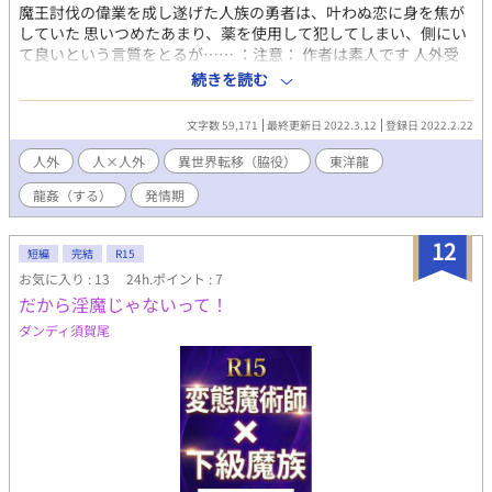
魔王討伐の偉業を成し遂げた人族の勇者は、叶わぬ恋に身を焦が
していた 思いつめたあまり、薬を使用して犯してしまい、側にい
て良いという言質をとるが…… ：注意： 作者は素人です 人外受
け、人型なし、人化はできません 性描写ありは題名に※をつけま
続きを読む
す 月光さんにも投稿
文字数 59,171
最終更新日 2022.3.12
登録日 2022.2.22
人外
人×人外
異世界転移（脇役）
東洋龍
龍姦（する）
発情期
12
短編
完結
R15
お気に入り : 13
24h.ポイント : 7
だから淫魔じゃないって！
ダンディ須賀尾