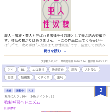
魔人・魔族・亜人と呼ばれる者達を性奴隷として弄ぶ話の短編で
す、各話の繋がりはありません。 ＊この作品に出てくる受け手
は"♂"で、攻め手は"人間男または性別無"です、留意してお読み
ください。 ＊実際の人物、団体、場所等には一切関係ありませ
続きを読む
ん、あくまで一つの創作物としてお楽しみ下さい。 ＊R-18小説と
なります。一方的に行われる性的な責め、快楽責め等の要素があ
文字数 163,851
最終更新日 2026.7.24
登録日 2025.2.22
ります。 ＊作者の性癖の関係により簡単な設定描写の後に抜きエ
ロとなっています。ご容赦ください。 ＊短編全ての登場人物に詳
ゲイ
BL
エロ重視
快楽責め
調教
人外受け
細な見目の設定などはございません、各自お好きな容姿に変換し
愛撫
短編集
くすぐり
羞恥
てお楽しみ下さい。
2
長編
連載中
R18
お気に入り : 164
24h.ポイント : 35
強制補習ヘドニズム
田原摩耶