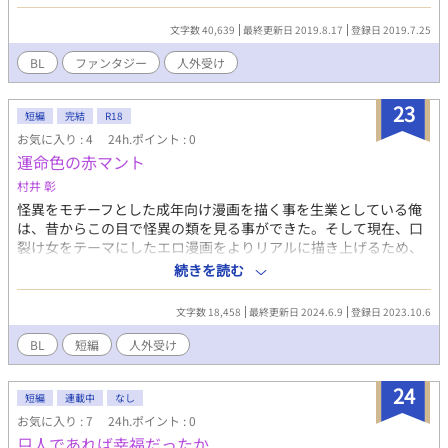
を持っていた。 経験値稼目的に狩られる仲間達を救うため、変化
スキルを活用するスライム。 しかしそんな生活を繰り返すうち人
文字数 40,639
最終更新日 2019.8.17
登録日 2019.7.25
間に興味を持ち始め…
BL
ファンタジー
人外受け
23
短編
完結
R18
お気に入り : 4
24h.ポイント : 0
運命色の赤マント
村井 彰
怪異をモチーフとした成年向け漫画を描く事を生業としている俺
は、昔からこの目で怪異の類を見る事ができた。そして現在、口
裂け女をテーマにしたエロ漫画をよりリアルに描き上げるため、
俺は本物の口裂け女を探していた。彼女をお持ち帰りして、その
続きを読む
経験を漫画にするためである。 だがしかし、俺が実際に遭遇した
のは、都市伝説の怪人・赤マントだった。しかもその怪人は、や
文字数 18,458
最終更新日 2024.6.9
登録日 2023.10.6
けにヘタレな性格のイケメンで……
BL
短編
人外受け
24
短編
連載中
なし
お気に入り : 7
24h.ポイント : 0
只人であれば幸福だったか