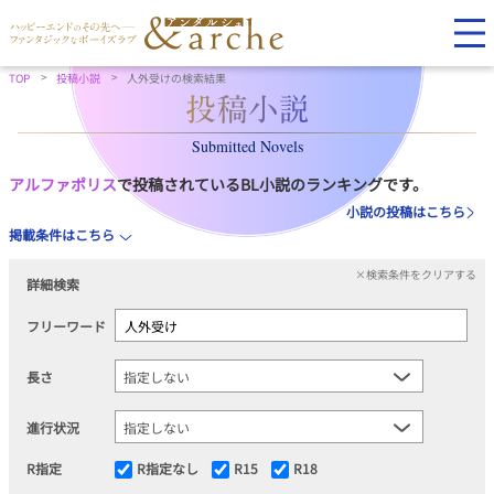
TOP
投稿小説
人外受けの検索結果
Submitted Novels
アルファポリス
で投稿されているBL小説のランキングです。
小説の投稿はこちら
掲載条件はこちら
×検索条件をクリアする
詳細検索
フリーワード
長さ
進行状況
R指定
R指定なし
R15
R18