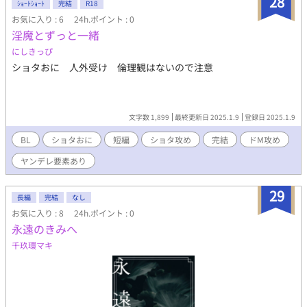
28
ｼｮｰﾄｼｮｰﾄ
完結
R18
お気に入り : 6
24h.ポイント : 0
淫魔とずっと一緒
にしきっぴ
ショタおに 人外受け 倫理観はないので注意
文字数 1,899
最終更新日 2025.1.9
登録日 2025.1.9
BL
ショタおに
短編
ショタ攻め
完結
ドM攻め
ヤンデレ要素あり
29
長編
完結
なし
お気に入り : 8
24h.ポイント : 0
永遠のきみへ
千玖環マキ