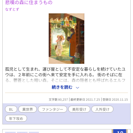
悲嘆の森に住まうもの
いう考え。
なずとず
孤児として生まれ、運び屋として不安定な暮らしを続けていたユ
ウは、２年前にこの街へ来て安定を手に入れる。 街のそばに在
る、鬱蒼とした暗い森。そこには、森の隠者とも呼ばれるエルフ
が住んでいた。 褐色のエルフ、シャンティは、ユウを受け入れ、
続きを読む
彼に仕事を与え、そして溺愛する。ユウが、かつて愛した人間の
子孫だったから。少なくとも、ユウはそう思っている。 長い時間
文字数 80,257
最終更新日 2021.7.25
登録日 2020.11.15
を生きるが故に、たくさんの別れに胸を痛めているシャンティ。
幸せになって欲しいと願う一方で、あくまで過去の人を愛してい
BL
異世界
ファンタジー
美形受け
人外受け
るのだということに、複雑な気持ちになりながら、彼の元へと通
年下攻め
うユウだったが――。 森に住む褐色でふわふわしたエルフのシャ
ンティと、彼がかつて愛していた人の子孫、ユウが愛を育むお話
です。 ２０歳の青年×２００歳以上年上のエルフになります。シ