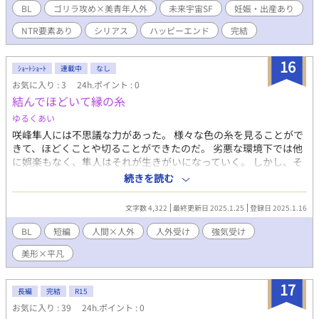
人々を血祭りにあげはじめるが。 ゴリラ男攻め、美青年型人外
BL
ゴリラ攻め×美青年人外
未来宇宙SF
妊娠・出産あり
受け。かなりＮＴＲシーンがありますのでご注意ください。 ま
NTR要素あり
シリアス
ハッピーエンド
完結
た、拙作「滄海のノア」と同じ世界観となっています（外伝では
ありません）が、そちらを読まずとも大丈夫です。 ※その他さま
ざまな地雷については、あらかじめ下記をご参照ください。 ◆主
16
ｼｮｰﾄｼｮｰﾄ
連載中
なし
要ＣＰはヴォルフ×フラン。アジュール×フランもあり（こちら
お気に入り : 3
24h.ポイント : 0
がＮＴＲ) ◆Ｒ１８該当節に（※）、Ｒ１５（※※）記載◆人外か
結んでほどいて縁の糸
つ雌雄両性体的な設定のため、お子が誕生する描写あり◆近親相
姦的な表現あり◆ハッピーエンドですが、拷問、鬱展開、胸糞展
ゆるくあい
開、さらに本命以外からの陵辱シーン等を含みます。 いずれも描
咲峰隼人には不思議な力があった。 様々な色の糸を見ることがで
写そのものは相当ぬるめかとは思いますが、上記の点が苦手な方
きて、ほどくことや切ることができたのだ。 劣悪な環境下では他
は回避をお願いいたします。 「小説家になろう」にても同時連
に娯楽もなく、隼人はそれが生きがいになっていく。 しかし、そ
載。
んなときに出会ったのは――？ 攻め 咲峰隼人(さきみねはやと) 美
続きを読む
しい見た目とは裏腹に、常に暴言しか吐かないくらい誰かを褒め
ることはない。 劣悪な過去により、性格や性質がねじ曲がってし
文字数 4,322
最終更新日 2025.1.25
登録日 2025.1.16
まった。 舞台の役者であり、様々な人を虜にしている。本人にと
ってはただの街灯に集るハエ、というようなものであり、全く意
BL
短編
人間×人外
人外受け
強気受け
識をしていない。 人の縁の糸をとくことができるのだが……？ 受
美形×平凡
け 伊月或(いつきある) 見た目は平凡な少年だが、実は赤い糸を司
る精霊であり、神様。 人の縁全般にも及び、この世界を静かに見
守っている。 舞台の脇役だが、徐々に頭角を現すとされている天
17
長編
完結
R15
才肌。 人外の姿を取るときは、白い髪に白い瞳、装束はひらひら
お気に入り : 39
24h.ポイント : 0
とした白い服。 本人曰く、「誰かに染まる時は何色か楽しみ」と