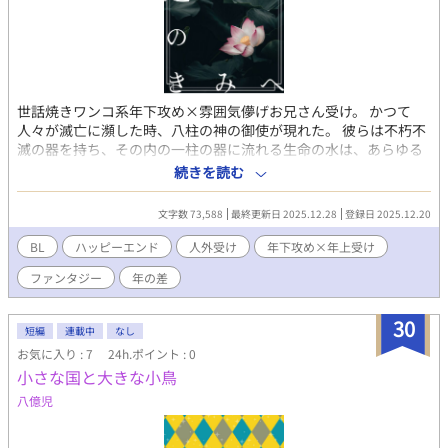
世話焼きワンコ系年下攻め×雰囲気儚げお兄さん受け。 かつて
人々が滅亡に瀕した時、八柱の神の御使が現れた。 彼らは不朽不
滅の器を持ち、その内の一柱の器に流れる生命の水は、あらゆる
傷を癒し、万病を治した。故に人々は、彼等を崇め奉り、世界の
続きを読む
秩序とした。世界を調和と平穏で満たして下さるよう、人々は彼
等に仕え、その対価として“水”を受け取り、末長く暮らした。 そ
文字数 73,588
最終更新日 2025.12.28
登録日 2025.12.20
んな伝承が、寝かしつけの御伽噺として聞かされる孤児院で暮ら
す少年・ノア。 血の繋がった家族はいない。しかしノアとってそ
BL
ハッピーエンド
人外受け
年下攻め×年上受け
んな事は些細な事だった。林を抜けた先にある居住区外の高台
ファンタジー
年の差
に、トワという青年がいるから。幼ながらにトワに一目惚れして
以来、彼の元に通うのがノアの日常だった。 トワはリシル市国に
は珍しく、博識で外の世界の話をよく聞かせてくれた。何故街で
30
短編
連載中
なし
暮らさないのか、と聞くと、彼はいつだって笑って言う。ここで
お気に入り : 7
24h.ポイント : 0
待つ約束だから、と。 10年近く経って青年にまで成長したとある
小さな国と大きな小鳥
日、ノアはふと気付く。 トワは出会った頃から少しも変わらな
い。 知識の多さも、全てを悟ったような瞳の深さも、滑らかな肌
八億児
も、たっぷりとした猫っ毛の黒髪も、幼子を見るような眼差し
も、何処か一線を引いたような態度も、何もかもが変わらないの