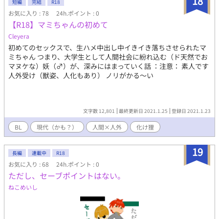
18
短編
完結
R18
ャンティがユウを溺愛しています。 お話は攻め視点で進みます。
お気に入り : 78
24h.ポイント : 0
性描写は有りますが、軽いものです。 このお話でのエルフは、人
【R18】マミちゃんの初めて
間の姿をした全く違う生き物、のような存在です。美しい化け物
みたいなものです。 少し重めの設定ですが、全体的にはハッピー
Cleyera
な流れになります。 ・一部 暴力的、合意の無い性行為、流血表
初めてのセックスで、生ハメ中出し中イきイき落ちさせられたマ
現が含まれます ・具体的な描写はほぼないですが、攻め、受け共
ミちゃん つまり、大学生として人間社会に紛れ込む（ド天然でお
に相手以外との性的関係があった描写があります ・流れはハッピ
マヌケな）妖（♂）が、深みにはまっていく話 ：注意： 素人です
ーへ向かうのですがダークファンタジー系なので、全体に流れる
人外受け（獣姿、人化もあり） ノリがかる〜い
空気は暗いです ☆短編など追加していきます。
文字数 12,801
最終更新日 2021.1.25
登録日 2021.1.23
BL
現代（かも？）
人間×人外
化け狸
19
長編
連載中
R18
お気に入り : 68
24h.ポイント : 0
ただし、セーブポイントはない。
ねこめいし