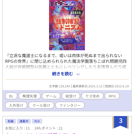
『立派な魔道士になるまで、或いは肉体が死ぬまで出られない
RPGの世界』に閉じ込められられた魔法学園落ちこぼれ問題児四
人組が非戦闘型AI佐藤とともにレベリングしたり友情育んだり成
長したりたまに負けて死にかけたりするクール平凡総受けBL（大
続きを読む
体スケベ） 基本無理矢理総受け クズ攻め／人外攻め／触手／モブ
攻めetc 倫理観とモラルはないです なんでも許せる方向け
文字数 128,545
最終更新日 2025.3.12
登録日 2022.6.19
BL
無理矢理
ゲーム
総受け
クズ攻め
RPG
人外受け
クール受け
ファンタジー
3
長編
連載中
R18
お気に入り : 11
24h.ポイント : 21