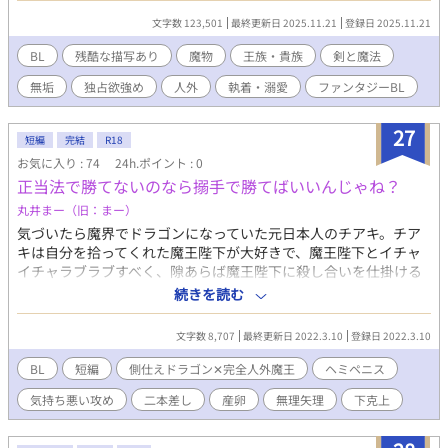
の『至宝』だ」 惜しみない愛と、重すぎる独占欲で、オフィール
文字数 123,501
最終更新日 2025.11.21
登録日 2025.11.21
を溺愛し、完璧な「鳥かご」で守るフェリクス。 その冷酷な「権
力」は、ただ一人、純白のオフィールを、誰の目にも触れさせぬ
BL
残酷な描写あり
魔物
王族・貴族
剣と魔法
よう「独占」するためだけに使われる。 「その肌に、俺以外の
無垢
独占欲強め
人外
執着・溺愛
ファンタジーBL
『熱』を、与えるな」 夜ごと寝室で繰り返される、官能の儀式。
主人の重すぎる独占欲を、オフィールは、最高の「快楽」として
受け入れ、その白い肌を、愛らしい声で喘がせながら、甘く、蕩
27
短編
完結
R18
けていく。 ＿＿＿＿＿＿＿＿＿＿＿ ⚠︎人外受け
お気に入り : 74
24h.ポイント : 0
正当法で勝てないのなら搦手で勝てばいいんじゃね？
丸井まー（旧：まー）
気づいたら魔界でドラゴンになっていた元日本人のチアキ。チア
キは自分を拾ってくれた魔王陛下が大好きで、魔王陛下とイチャ
イチャラブラブすべく、隙あらば魔王陛下に殺し合いを仕掛ける
日々を送っていた。 ある日、チアキは思いついた。正当法で勝て
続きを読む
ないのならば、搦手で勝てばいいんじゃね？と。 これはなんかヤ
バくて気持ちが悪い愛のほのぼの無理矢理ラブストーリーであ
文字数 8,707
最終更新日 2022.3.10
登録日 2022.3.10
る。 色々ヤバい側仕えドラゴン✕完全人外魔王陛下。 ※完全人外
受けです。攻めがなんか気持ち悪いです。無理矢理、ヘミペニ
BL
短編
側仕えドラゴン✕完全人外魔王
ヘミペニス
ス、イソギンチャクアナル、二本差しというキーワードに嫌な予
気持ち悪い攻め
二本差し
産卵
無理矢理
下克上
感を感じたら全力で逃げてください。はっちゃけた結果、なんか
微妙にヤベェ感じになりましたが、私は楽しかったです！！ ※ム
ーンライトノベルズさんでも公開しております。