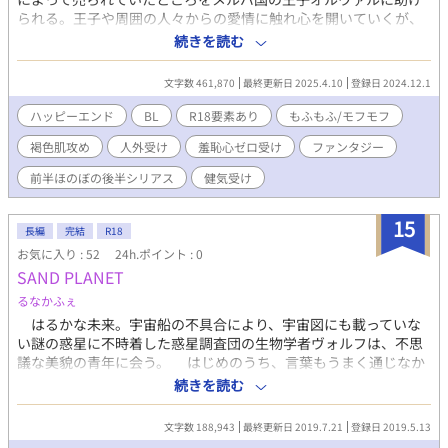
られる。王子や周囲の人々からの愛情に触れ心を開いていくが、
変わった体質のことを知られて拒絶されることを恐れるようにな
続きを読む
る。嫌われたくない一心で、人間の姿で屋敷から逃げようとする
ローディルだが、不審に思った兵士に捕まってしまう。さらには
文字数 461,870
最終更新日 2025.4.10
登録日 2024.12.1
運悪くオルヴァルに見つかってしまい──。 さらには国内を取り
巻く混乱にも巻き込まれ、二人は自らの運命に向き合って行くこ
ハッピーエンド
BL
R18要素あり
もふもふ/モフモフ
とになっていく。
褐色肌攻め
人外受け
羞恥心ゼロ受け
ファンタジー
前半ほのぼの後半シリアス
健気受け
15
長編
完結
R18
お気に入り : 52
24h.ポイント : 0
SAND PLANET
るなかふぇ
はるかな未来。宇宙船の不具合により、宇宙図にも載っていな
い謎の惑星に不時着した惑星調査団の生物学者ヴォルフは、不思
議な美貌の青年に会う。 はじめのうち、言葉もうまく通じなか
った青年（フラン）に、「もともと男好きでもないのに」とあれ
続きを読む
これ戸惑いながらも次第に惹かれていくヴォルフ。 が、フラン
には彼に異常な執着をいだく、酷薄・狂暴な双子の兄・アジュー
文字数 188,943
最終更新日 2019.7.21
登録日 2019.5.13
ルがいて……。やがてアジュールの凄まじい怒りが、調査団の