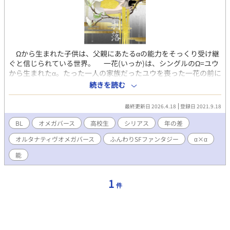
Ωから生まれた子供は、父親にあたるαの能力をそっくり受け継
ぐと信じられている世界。 一花(いっか)は、シングルのΩ=ユウ
から生まれたα。たった一人の家族だったユウを喪った一花の前に
現れたのは、美しい伯父、能楽松柏流宗家、秋月(あきづき)玄弥
続きを読む
(とうや)だった。αの才能と将来性を見込まれ、松柏流の弟子とし
て秋月家に引き取られた一花だったが、成長するにつれ舞への情
最終更新日 2026.4.18
登録日 2021.9.18
熱を失っていた。見かねて手を差し伸べた伯父でありαの玄弥に惹
かれ、想いを積らせる。 蓮(れん)は、ごく普通の高校生。まだ
BL
オメガバース
高校生
シリアス
年の差
性別は確定していない。一花のクラスメイト。一花の置かれた特
オルタナティヴオメガバース
ふんわりSFファンタジー
α×α
殊な環境に興味を持ち、次第に一花に惹かれていく。『性別って
そんなに大事？』『俺は相手が何であっても構わない』 それぞれ
能
が自分の生きる世界を模索する。 後半若干スポ根めいたりして
いますｗ
1
件