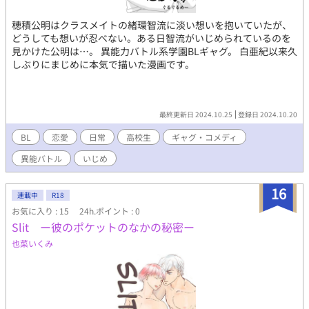
穂積公明はクラスメイトの緒環智流に淡い想いを抱いていたが、
どうしても想いが忍べない。ある日智流がいじめられているのを
見かけた公明は…。 異能力バトル系学園BLギャグ。 白亜紀以来久
しぶりにまじめに本気で描いた漫画です。
最終更新日 2024.10.25
登録日 2024.10.20
BL
恋愛
日常
高校生
ギャグ・コメディ
異能バトル
いじめ
16
連載中
R18
お気に入り : 15
24h.ポイント : 0
Slit ー彼のポケットのなかの秘密ー
也菜いくみ