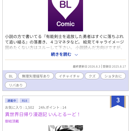
小説の方で書いてる『有能剣士を追放した勇者はすぐに落ちぶれ
て追い縋る』の落書き、４コマネタなど。 絵見てキャライメージ
固めたくない方はスルーして下さい。 小説読んだ方向けですが、
意味わからなくてもＯＫという方は小説読んでなくてもお好きに
続きを読む
読んでいってくださいませ。ツン（ヤン）デレデレ少年×クズ可
愛いお兄さんのショタおにがメインです。 エロネタはあまりない
最終更新日 2026.8.3
登録日 2025.8.17
けど、思いついたら描くので18指定にしてます。 基本１枚ずつ上
げて10溜まったらまとめ版を載せる形にするつもりです。 クオリ
BL
無理矢理描写あり
イチャイチャ
クズ
ショタおに
ティはピンキリです。
リバあり
3
連載中
R18
お気に入り : 1,502
24h.ポイント : 14
異世界日帰り漫遊記 いんとるーど！
御結頂戴