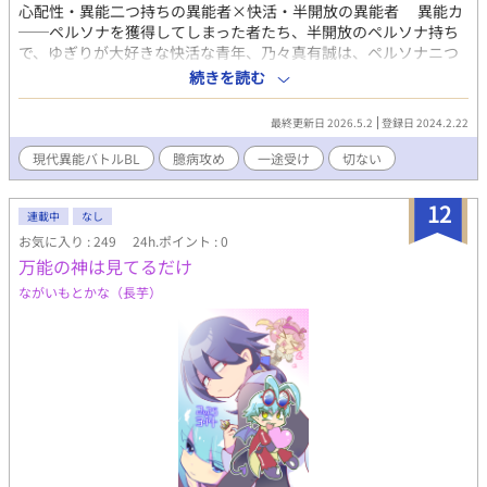
心配性・異能二つ持ちの異能者×快活・半開放の異能者 異能カ
──ペルソナを獲得してしまった者たち、半開放のペルソナ持ち
で、ゆぎりが大好きな快活な青年、乃々真有誠は、ペルソナニつ
持ちの迫間ゆぎりとともに、最凶のペルソナである白魔に立ち向
続きを読む
かう。 臆病と一途。二人の選択の物語。 短編マンガ 本編23ペー
ジ プロフや連載作業時のwipも掲載 不定期に番外編を更新予定。
最終更新日 2026.5.2
登録日 2024.2.22
現代異能バトルBL
臆病攻め
一途受け
切ない
12
連載中
なし
お気に入り : 249
24h.ポイント : 0
万能の神は見てるだけ
ながいもとかな（長芋）