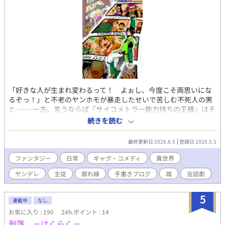
「好きな人が生まれ変わるって！ よぉし、今度こそ両思いにな
るぞっ！」と不老のヤンホモが暴走したせいで苦しむ不死人の男
と ―― 一方、言うならば『サイコメトラー能力持ちの王様』はそ
の従者にえらくパワハラやら何やら思うところあり……？ とか
続きを読む
く、それに関連した者らのブツ切り話。 ※倫理観薄めの汚いダー
クファンタジーです ※「♂同性愛者がまぁぼちぼちいますよ」と
最終更新日 2026.8.5
登録日 2020.5.5
いう程度で、それがメインというわけでもないです キャラ属性で
言うと【性虐待被害者死にたがり/ネグレクト娘/悪食盗っ人/腐女
ファンタジー
日常
ギャグ・コメディ
異世界
子猫娘/監禁ヤンホモ/サイコメトラー猫口王様/←に粘着している
ヤンデレ
主従
腐れ縁
手書きブログ
城
会話劇
眉無し甘党/己を正当化するカニバetc】 ※男女CPもありますが、
それのR18はありません ※時系列バラバラに描いたものを改めて
時系列に並べ直しているので「最新のものが絵が上手い」という
5
連載中
なし
わけではない事があります ※手書きブログ、というところで描き
お気に入り : 190
24h.ポイント : 14
なぐっていた作品です。仕様が変わって描き味が変わったので完
剥落 －はくらく－
全新作が投稿されることはありません