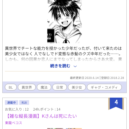
異世界でチートな能力を授かった少年だったが、付いて来たのは
美少女ではなく 人でなしでド変態な赤髪のクズ中年だった……。
しかも、何の因果か恋人にまでなってしまったからさあ大変。 果
たして少年は恋人に見つからずに童貞を捨てられるのだろうか。
続きを読む
そんな感じで繰り広げられる、異世界でのドタバタな日常まん
が。 個人的趣味で女の子も沢山出ます。 --------------------- 【カッ
最終更新日 2020.6.14
登録日 2018.2.28
プリング】 人でなしのクズ中年魔法剣士×意地っ張りチート少
年。 加えて、あとでクマ獣人の中年攻めが出てきます。 少年は総
BL
異世界
魔法
日常
美少女
ギャグ・コメディ
受けで、総愛され気味。 ※注意！※ 少年の恋人であるクズ中年が
モブおじさんみたいな事しか言わないので そう言うノリが嫌いな
4
人はご注意ください！
連載中
R18
お気に入り : 12
24h.ポイント : 14
【雑な縦長漫画】Kさんは死にたい
東龍ベコス