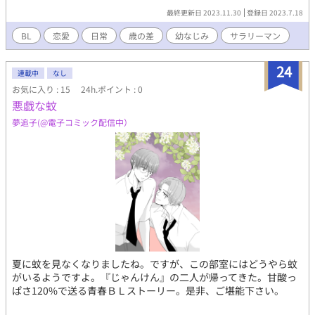
ましたが多忙で難しくなりました、なるべく火・金にアップしま
最終更新日 2023.11.30
登録日 2023.7.18
す。
BL
恋愛
日常
歳の差
幼なじみ
サラリーマン
24
連載中
なし
お気に入り : 15
24h.ポイント : 0
悪戯な蚊
夢追子(@電子コミック配信中）
夏に蚊を見なくなりましたね。ですが、この部室にはどうやら蚊
がいるようですよ。『じゃんけん』の二人が帰ってきた。甘酸っ
ぱさ120%で送る青春ＢＬストーリー。是非、ご堪能下さい。