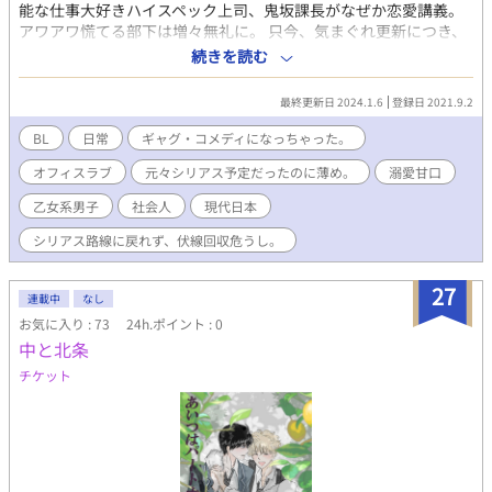
能な仕事大好きハイスペック上司、鬼坂課長がなぜか恋愛講義。
アワアワ慌てる部下は増々無礼に。 只今、気まぐれ更新につき、
ノロノロペースになっております_(._.)_ R18指定付け忘れにつ
続きを読む
き、イチャイチャはあっても、本番過激エロエロはございませ
ん。ご安心を😉
最終更新日 2024.1.6
登録日 2021.9.2
BL
日常
ギャグ・コメディになっちゃった。
オフィスラブ
元々シリアス予定だったのに薄め。
溺愛甘口
乙女系男子
社会人
現代日本
シリアス路線に戻れず、伏線回収危うし。
27
連載中
なし
お気に入り : 73
24h.ポイント : 0
中と北条
チケット