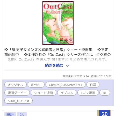
❖「BL男子＆メンズ×異能者×日常」ショート漫画集 ❖不定
期配信中 ❖本作以外の『OutCast』シリーズ作品は、 タグ欄の
「SJKK_OutCast」を選んで頂けますと まとめて表示されます。
／ 『OutCast』シリーズとは…？ ／ ➤組織の半数以上が
続きを読む
異能者で構成されている 多民族異能部隊【D.C】に所属する面々
を中心に、 登場人物たちのそれぞれの人生を描く 異世界＆異能バ
最終更新日 2021.5.14
登録日 2019.9.27
トル系創作BLシリーズ。 ／ 投稿作品についての注意事項 ／
※当方が創作するすべての作品・物語・用語・情報等は、作者の
オリジナル
創作BL
Comics_SJKKPresents
日常
想像からの完全なるフィクションです。 例え作中に実在の人
漫画ダービー
ショート漫画
ラブコメ
1コマ漫画
BL
物・団体・事件・地名等と重なるものがあっても、それらとは一
切の関係はありません。 ※当方が投稿する全ての創作物（イラ
SJKK_OutCast
スト・文章など）の 無断記載・転載・転用・複製(模写トレス
含)・保存(スクショ含)・二次配布・ 自作発現・商品化・創作作品
20
の二次創作・二次利用(アイコン・ヘッダー・壁紙利用など) は、
連載中
なし