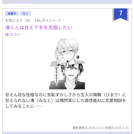
7
連載中
なし
お気に入り : 30
24h.ポイント : 7
湊くんは甘え下手を克服したい
南 マコト
甘えん坊な性格なのに気恥ずかしさから恋人の陽鞠（ひまり）に
甘えられない湊（みなと）は偶然耳にした高性能AIに恋愛相談を
してみることに——
最終更新日 2026.3.31
登録日 2026.3.31