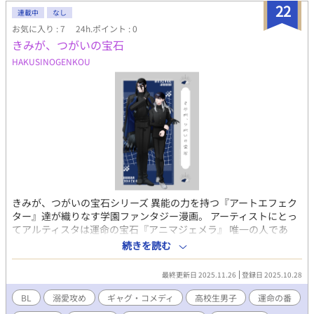
22
連載中
なし
お気に入り : 7
24h.ポイント : 0
きみが、つがいの宝石
HAKUSINOGENKOU
きみが、つがいの宝石シリーズ 異能の力を持つ『アートエフェク
ター』達が織りなす学園ファンタジー漫画。 アーティストにとっ
てアルティスタは運命の宝石『アニマジェメラ』 唯一の人であ
り、運命の番。 【立花×新山編】 周囲にポンコツ、ハズレ枠と言
続きを読む
われている劣等生の新山をバディとして指名してきたのは、学園
内で最優と称される『アーティスト』の立花だった。 しかし模擬
最終更新日 2025.11.26
登録日 2025.10.28
戦当日、立花から戦力外宣言をされてしまう。彼の真意が解らず
困惑する新山。立花はしっかりと思惑があるようだが…？ すれ違
BL
溺愛攻め
ギャグ・コメディ
高校生男子
運命の番
い（笑）から始まる、最優等生×ポンコツ劣等生のドタバタ溺愛