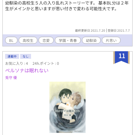
幼馴染の高校生５人の入り乱れストーリーです。 基本BL分は２年
生がメインかと思いますが思い付きで変わる可能性大です。
最終更新日 2021.7.20
登録日 2021.7.7
BL
高校生
恋愛
学園・青春
幼馴染
片思い
11
連載中
なし
お気に入り : 4
24h.ポイント : 0
ペルソナは眠れない
兎守 優