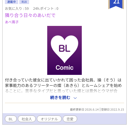
21
連載中
R18
お気に入り : 59
24h.ポイント : 0
隣り合う日々のあいだで
あべ蔦子
付き合っていた彼女に出ていかれて困った会社員、操（そう）は
家事能力のあるフリーターの燦（あきら）とルームシェアを始め
ることに。苦手なタイプだと思っていた燦とは意外とウマが合
い、いつまでもこの理想的な生活が続けばいいと思うようになる
続きを読む
が…
最終更新日 2026.6.14
登録日 2022.9.15
BL
社会人
オリジナル
恋愛