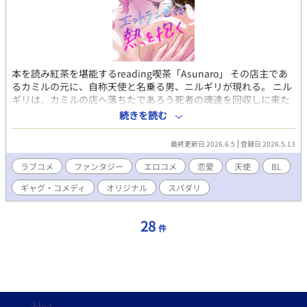
本を読み紅茶を堪能するreading喫茶「Asunaro」 その店主であ
るカミルの元に、自称天使と名乗る男、ニルギリが現れる。 ニル
ギリは、カミルの店へ落ちたであろう死者の魂達を回収しに来た
のだった。 逃げた魂達の行方は、まさかの本の中で… ちょっとエ
続きを読む
ッチなファンタジー
最終更新日 2026.6.5
登録日 2026.5.13
ラブコメ
ファンタジー
エロコメ
恋愛
天使
BL
ギャグ・コメディ
オリジナル
スパダリ
28
件