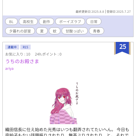
最終更新日 2025.8.8
登録日 2025.7.27
BL
高校生
創作
ボーイズラブ
日常
夕暮れの部室
夏
蚊
甘酸っぱい
青春
25
連載中
R15
お気に入り : 10
24h.ポイント : 0
うちのお殿さま
ariya
織田信長に仕え始めた光秀はいつも翻弄されてたいへん。 今日も
突拍子もない話題振りされたり、無茶ぶりされたり、と。 それで