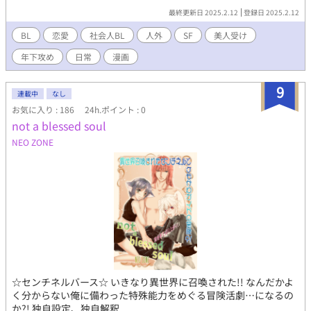
最終更新日 2025.2.12
登録日 2025.2.12
BL
恋愛
社会人BL
人外
SF
美人受け
年下攻め
日常
漫画
9
連載中
なし
お気に入り : 186
24h.ポイント : 0
not a blessed soul
NEO ZONE
☆センチネルバース☆ いきなり異世界に召喚された!! なんだかよ
く分からない俺に備わった特殊能力をめぐる冒険活劇…になるの
か?! 独自設定、独自解釈