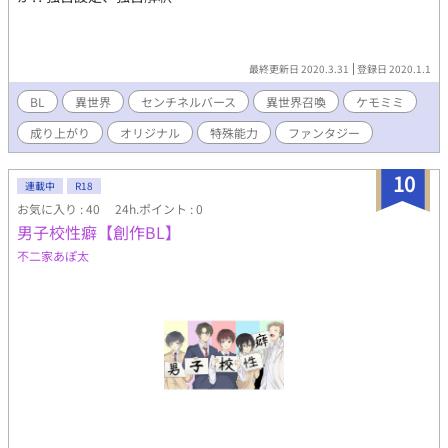
最終更新日 2020.3.31
登録日 2020.1.1
BL
異世界
センチネルバース
異世界召喚
ケモミミ
成り上がり
オリジナル
特殊能力
ファンタジー
10
連載中
R18
お気に入り : 40
24h.ポイント : 0
男子校性癖【創作BL】
不二家あぽ太