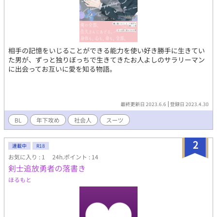
相手の記憶をいじることができる能力を使い好き勝手に生きてい
た男が、ずっと独りぼっちで生きてきたお人よしのサラリーマン
に出会ってお互いに愛を知る物語。
最終更新日 2023.6.6
登録日 2023.4.30
BL
年下攻め
社会人
スーツ
2
連載中
R18
お気に入り : 1
24h.ポイント : 14
剣士追放勇者の落書き
ほるもと