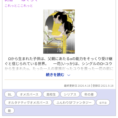
これっとここれっと
Ωから生まれた子供は、父親にあたるαの能力をそっくり受け継
ぐと信じられている世界。 一花(いっか)は、シングルのΩ=ユウ
から生まれたα。たった一人の家族だったユウを喪った一花の前に
現れたのは、美しい伯父、能楽松柏流宗家、秋月(あきづき)玄弥
続きを読む
(とうや)だった。αの才能と将来性を見込まれ、松柏流の弟子とし
て秋月家に引き取られた一花だったが、成長するにつれ舞への情
最終更新日 2026.4.18
登録日 2021.9.18
熱を失っていた。見かねて手を差し伸べた伯父でありαの玄弥に惹
かれ、想いを積らせる。 蓮(れん)は、ごく普通の高校生。まだ
BL
オメガバース
高校生
シリアス
年の差
性別は確定していない。一花のクラスメイト。一花の置かれた特
オルタナティヴオメガバース
ふんわりSFファンタジー
α×α
殊な環境に興味を持ち、次第に一花に惹かれていく。『性別って
そんなに大事？』『俺は相手が何であっても構わない』 それぞれ
能
が自分の生きる世界を模索する。 後半若干スポ根めいたりして