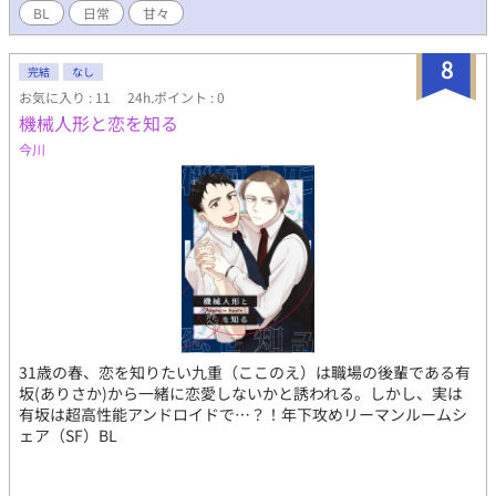
BL
日常
甘々
8
完結
なし
お気に入り : 11
24h.ポイント : 0
機械人形と恋を知る
今川
31歳の春、恋を知りたい九重（ここのえ）は職場の後輩である有
坂(ありさか)から一緒に恋愛しないかと誘われる。しかし、実は
有坂は超高性能アンドロイドで…？！年下攻めリーマンルームシ
ェア（SF）BL