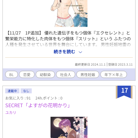
【11/27 1P追加】 優れた遺伝子をもつ個体『エクセレント』と
繁栄能力に特化した肉体をもつ個体『スリット』という ふたつの
人種を発生させている世界を舞台にしています。 男性妊娠地雷の
方は避けてくださいね。 ・case0 「Slit ー彼のポケットのな
続きを読む
かの秘密ー」 實藤匡（ｻﾈﾄｳ ﾀｽｸ.25才）×深山翔琉（ﾐﾔﾏ ｶｹﾙ・27
才） ハイスペックサラリーマン の匡は、久しく会っていない幼馴
最終更新日 2024.11.1
登録日 2023.3.11
染みの翔琉がスリットかもしれないという噂を知る。あの怒りん
坊の翔琉が⁉と驚くなか、とうの本人に仕事で再会。翔琉はあい
BL
恋愛
幼馴染
社会人
男性妊娠
年下×年上
かわらず美人で、さらに色気も増していた。
17
連載中
なし
お気に入り : 91
24h.ポイント : 0
SECRET「よすがの花明かり」
ユカリ