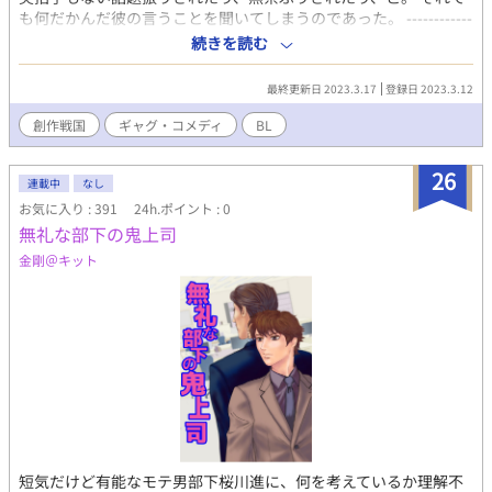
も何だかんだ彼の言うことを聞いてしまうのであった。 ------------
------------- ※光秀×信長のBLファンタジー漫画です。やまなし、
続きを読む
おちなし、いみなし。 ※ご都合主義により、実年齢の姿からかけ
放して書いております。 ※性的描写は入れる予定はないのです
最終更新日 2023.3.17
登録日 2023.3.12
が、入ってしまったらすぐにR-18指定に変更します。 ※戦国時代
だから突拍子もなく残酷描写がでるかもしれません。ので、R-15
創作戦国
ギャグ・コメディ
BL
にしておきます。 ※小説を書く前のイメトレ目的で描いていま
す。ので、不定期連載。これで完結の可能性もあります。
26
連載中
なし
お気に入り : 391
24h.ポイント : 0
無礼な部下の鬼上司
金剛＠キット
短気だけど有能なモテ男部下桜川進に、何を考えているか理解不