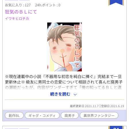
いかなる場合も一切禁止です。 ※Note on All My Original
お気に入り : 127
24h.ポイント : 0
Works→ Do not reprint, copy or download.
狂気のＢＬにて
イワキヒロチカ
※現在連載中の小説『不器用な初恋を純白に捧ぐ』完結まで一旦
更新休止※ 級友に男同士の恋愛について相談されて喜んだ腐男子
の瀬能だったが、内容がワンダーすぎて「俺の知ってるＢＬと違
う」と死んだ魚的な目になりつつも鍛えぬいた妄想捏造想像力で
続きを読む
野郎の恋愛成就をひたすら願うお話。※ぼちぼち1枚ずつ掲載予
定。 【現在IF設定にて新章更新中】※タグの異世界はそちらのみ
最終更新日 2021.11.7
登録日 2021.6.19
の設定です※ 何故か瀬能が突然異世界の神的なものになるIF設定
の漫画が少し続きます。 しばらく絵を描いてない時期があり、リ
創作BL
ギャグ・コメディ
腐男子
異世界ファンタジー
ハビリ用に始めたもので、この物語はフィクションです。