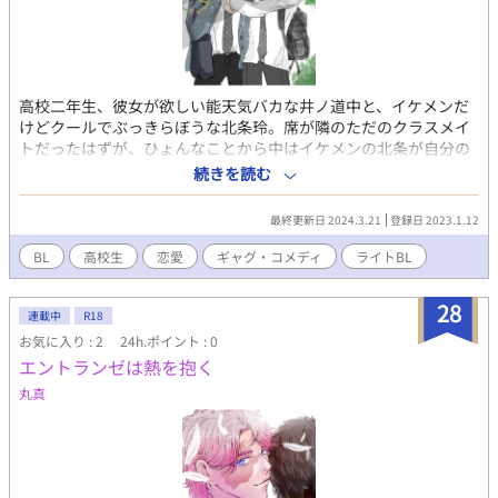
高校二年生、彼女が欲しい能天気バカな井ノ道中と、イケメンだ
けどクールでぶっきらぼうな北条玲。席が隣のただのクラスメイ
トだったはずが、ひょんなことから中はイケメンの北条が自分の
ことを好きだと勘違いしてしまい……… ※「あいつはパートナ
続きを読む
ー」という作品を練り直し、また初めから描き直しました。 ※は
じめはブロマンス的な感じで、徐々にBLになっていくつもりで
最終更新日 2024.3.21
登録日 2023.1.12
す。 ※コメディ色つよいです……
BL
高校生
恋愛
ギャグ・コメディ
ライトBL
28
連載中
R18
お気に入り : 2
24h.ポイント : 0
エントランゼは熱を抱く
丸真