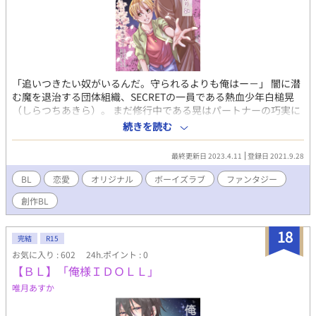
「追いつきたい奴がいるんだ。守られるよりも俺はー－」 闇に潜
む魔を退治する団体組織、SECRETの一員である熱血少年白槌晃
（しらつちあきら）。 まだ修行中である晃はパートナーの巧実に
守られてばかりで強くなりたいと願っている。 晃のパートナーで
続きを読む
あり従兄弟でもある白槌巧実（しらつちたくみ）はSECRETの結
成者であり誰よりも知識と能力に長けている青年。晃を溺愛し、
最終更新日 2023.4.11
登録日 2021.9.28
構ってくる割りには本心がまるで掴めない。 そんな巧実に振り回
されつつ、それでも一つの想いを胸に頑張る晃を待ち受けていた
BL
恋愛
オリジナル
ボーイズラブ
ファンタジー
のは、芸能事務所のアイドル候補生の寮で起こる怪奇現象と幽霊
創作BL
騒ぎを解決して欲しいという依頼だった。 「よすがの花明かり」
よすがとは心のよりどころ。 花明かりのような誰かの心が貴方の
心のよりどころとなり、暗く沈む時も明るく照らしてくれます様
18
完結
R15
に。 そんな想いを作品に込めたちょい残念イケメン×熱血少年が
お気に入り : 602
24h.ポイント : 0
織り成す現代ファンタジーBL。
【ＢＬ】「俺様ＩＤＯＬＬ」
唯月あすか