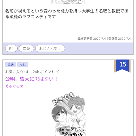
名前が視えるという変わった能力を持つ大学生の名取と教授であ
る須藤のラブコメディです！
最終更新日 2020.7.4
登録日 2020.7.4
BL
恋愛
おじさん受け
15
完結
なし
お気に入り : 4
24h.ポイント : 0
公明、盛大に忍ばない！！
ぐるぐるめー