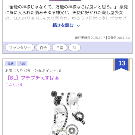
「全能の神様じゃなくて、万能の神様ならば良いと思う。」 悪魔
に気に入られた脳みそゆる神父と、天使に好かれた殺し屋少女
の、ほんのりBL+ほんのり百合な、ゆるラフ日常に少しずつかげ
がおちていく落書き漫画。 あなたにとっての「万能の神様」は何
続きを読む
ですか。あるいは、誰ですか。 本編全15話 +気が向いたときに蛇
足極まりないゆかいな後日談的番外編を追加しています。
最終更新日 2025.10.7
登録日 2017.2.2
ファンタジー
百合
日常
BL
13
完結
R15
お気に入り : 29
24h.ポイント : 0
【BL】プチプチえすぱぁ
こぶちさえ