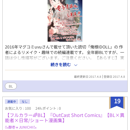
2016年マグコミuvuさんで載せて頂いた読切「俺様IDOLL」の 作
者によるリメイク・趣味での続編連載です。 全年齢BLですが、一
話は少し性描写がございます。ご注意ください。 【あらすじ】 実
家の芸能プロダクションで働く進はちょっとドジっ子なマネージ
続きを読む
ャー。 自らがスカウトした高校時代の同級生司に、密かな想いを
抱いているが…？
最終更新日 2017.4.8
登録日 2017.4.8
BL
19
連載中
なし
お気に入り : 100
24h.ポイント : 0
【フルカラー🌈BL】『OutCast Short Comics』【BL×異
能者×日常/ショート漫画集】
🍶醇壱🔹JUNICHI🍶