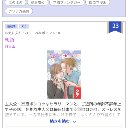
ほのぼの
執着攻め
学園ファンタジー
四コマ漫画
ラブコメ
クソデカ感情
23
連載中
R15
お気に入り : 216
24h.ポイント : 0
朝顔
月谷山
主人公・25歳ポンコツなサラリーマンと、ご近所の年齢不詳年上
男子の話。 無能な主人公は毎日仕事で空回りばかり、ストレスを
抱えている。一方で仕事に出かける様子もなくのんびり暮らして
いる年上の「ご近所さん」に、いつのまにか恋をしてしまう。 主
続きを読む
人公に長年一方的に想いを寄せている幼馴染も。 ※定期更新して