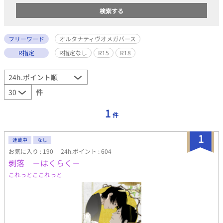
フリーワード
オルタナティヴオメガバース
R指定
R指定なし
R15
R18
件
1
件
1
連載中
なし
お気に入り : 190
24h.ポイント : 604
剥落 －はくらく－
これっとここれっと