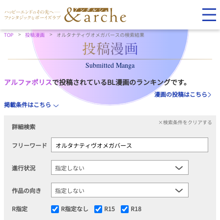
TOP
投稿漫画
オルタナティヴオメガバースの検索結果
Submitted Manga
アルファポリス
で投稿されているBL漫画のランキングです。
漫画の投稿はこちら
掲載条件はこちら
×検索条件をクリアする
詳細検索
フリーワード
進行状況
作品の向き
R指定
R指定なし
R15
R18