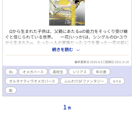
Ωから生まれた子供は、父親にあたるαの能力をそっくり受け継
ぐと信じられている世界。 一花(いっか)は、シングルのΩ=ユウ
から生まれたα。たった一人の家族だったユウを喪った一花の前に
現れたのは、美しい伯父、能楽松柏流宗家、秋月(あきづき)玄弥
続きを読む
(とうや)だった。αの才能と将来性を見込まれ、松柏流の弟子とし
て秋月家に引き取られた一花だったが、成長するにつれ舞への情
最終更新日 2026.8.8
登録日 2021.9.18
熱を失っていた。見かねて手を差し伸べた伯父でありαの玄弥に惹
かれ、想いを積らせる。 蓮(れん)は、ごく普通の高校生。まだ
BL
オメガバース
高校生
シリアス
年の差
性別は確定していない。一花のクラスメイト。一花の置かれた特
オルタナティヴオメガバース
ふんわりSFファンタジー
α×α
殊な環境に興味を持ち、次第に一花に惹かれていく。『性別って
そんなに大事？』『俺は相手が何であっても構わない』 それぞれ
能
が自分の生きる世界を模索する。 後半若干スポ根めいたりして
いますｗ
1
件