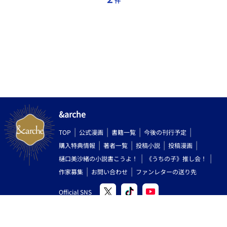
件
&arche
TOP
公式漫画
書籍一覧
今後の刊行予定
購入特典情報
著者一覧
投稿小説
投稿漫画
樋口美沙緒の小説書こうよ！
《うちの子》推し会！
作家募集
お問い合わせ
ファンレターの送り先
Official SNS