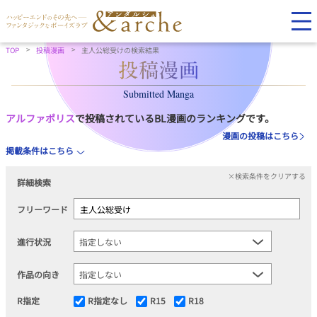
TOP
投稿漫画
主人公総受けの検索結果
Submitted Manga
アルファポリス
で投稿されているBL漫画のランキングです。
漫画の投稿はこちら
掲載条件はこちら
×検索条件をクリアする
詳細検索
フリーワード
進行状況
作品の向き
R指定
R指定なし
R15
R18