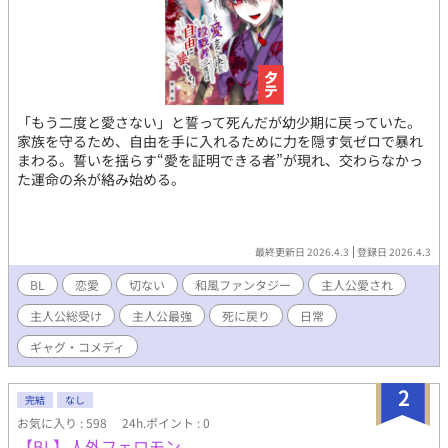
「もう二度と愛さない」と誓って死んだが幼少期に戻っていた。
家族を守るため、自由を手に入れるために力を隠す気ゼロで暴れ
まわる。誓いを揺らす“愛を証明できる者”が現れ、交わらなかっ
た運命の糸が絡み始める。
最終更新日 2026.4.3
登録日 2026.4.3
BL
恋愛
切ない
和風ファンタジー
主人公愛され
主人公総受け
主人公最強
死に戻り
日常
ギャグ・コメディ
2
完結
なし
お気に入り : 598
24h.ポイント : 0
【BL】人外フェロモン