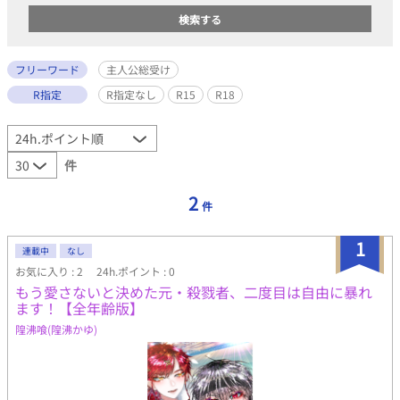
フリーワード
主人公総受け
R指定
R指定なし
R15
R18
件
2
件
1
連載中
なし
お気に入り : 2
24h.ポイント : 0
もう愛さないと決めた元・殺戮者、二度目は自由に暴れ
ます！【全年齢版】
隍沸喰(隍沸かゆ)