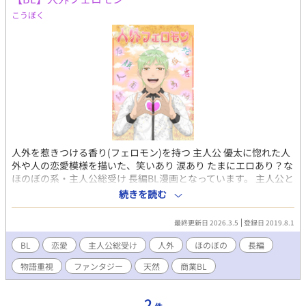
こうぼく
人外を惹きつける香り(フェロモン)を持つ 主人公 優太に惚れた人
外や人の恋愛模様を描いた、笑いあり 涙あり たまにエロあり？な
ほのぼの系・主人公総受け 長編BL漫画となっています。 主人公と
は別のカップリングのお話もあります。 長編で内容が濃いめなの
続きを読む
で物語を楽しむ人向け、エロと言ってもキスや体を多少触る程度
で合体的なものは一切ありません。 ※2016年10月から描き始め
最終更新日 2026.3.5
登録日 2019.8.1
た漫画なので、初期の絵柄と現在の絵柄がだいぶ違っています
が、描きながら画力アップに努めているので生温かい目で見てや
BL
恋愛
主人公総受け
人外
ほのぼの
長編
って下さいm(_ _)m ※2020.3.15 商業移行により、【名前は契
物語重視
ファンタジー
天然
商業BL
約？】以降の本編と一部の番外編を削除しました。
2