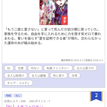
「もう二度と愛さない」と誓って死んだが幼少期に戻っていた。
家族を守るため、自由を手に入れるために力を隠す気ゼロで暴れ
まわる。誓いを揺らす“愛を証明できる者”が現れ、交わらなかっ
た運命の糸が絡み始める。
最終更新日 2026.4.3
登録日 2026.4.3
BL
恋愛
切ない
和風ファンタジー
主人公愛され
主人公総受け
主人公最強
死に戻り
日常
ギャグ・コメディ
2
完結
なし
お気に入り : 598
24h.ポイント : 7
【BL】人外フェロモン