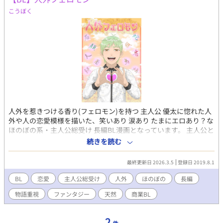
こうぼく
人外を惹きつける香り(フェロモン)を持つ 主人公 優太に惚れた人
外や人の恋愛模様を描いた、笑いあり 涙あり たまにエロあり？な
ほのぼの系・主人公総受け 長編BL漫画となっています。 主人公と
は別のカップリングのお話もあります。 長編で内容が濃いめなの
続きを読む
で物語を楽しむ人向け、エロと言ってもキスや体を多少触る程度
で合体的なものは一切ありません。 ※2016年10月から描き始め
最終更新日 2026.3.5
登録日 2019.8.1
た漫画なので、初期の絵柄と現在の絵柄がだいぶ違っています
が、描きながら画力アップに努めているので生温かい目で見てや
BL
恋愛
主人公総受け
人外
ほのぼの
長編
って下さいm(_ _)m ※2020.3.15 商業移行により、【名前は契
物語重視
ファンタジー
天然
商業BL
約？】以降の本編と一部の番外編を削除しました。
2