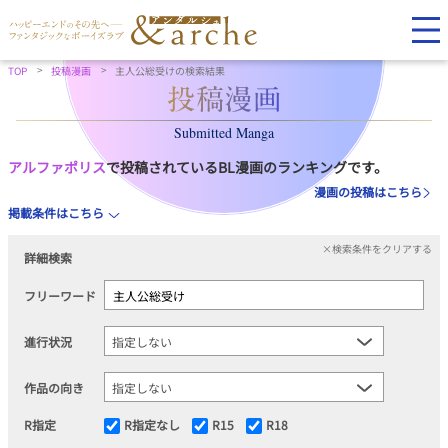
TOP
投稿漫画
主人公総受けの検索結果
Submitted Manga
アルファポリス
で投稿されているBL漫画のランキングです。
漫画の投稿はこちら
掲載条件はこちら
×検索条件をクリアする
詳細検索
フリーワード
進行状況
作品の向き
R指定
R指定なし
R15
R18