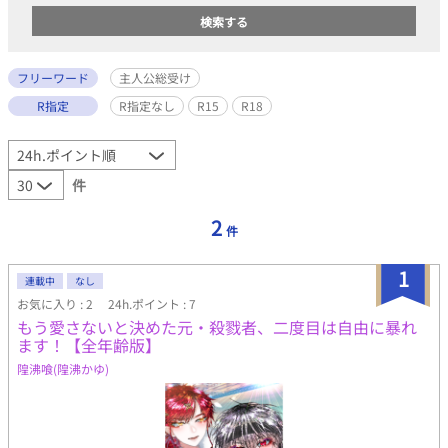
フリーワード
主人公総受け
R指定
R指定なし
R15
R18
件
2
件
1
連載中
なし
お気に入り : 2
24h.ポイント : 7
もう愛さないと決めた元・殺戮者、二度目は自由に暴れ
ます！【全年齢版】
隍沸喰(隍沸かゆ)