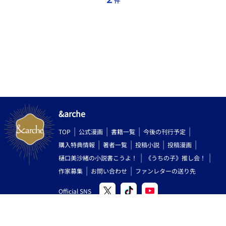
件
&arche
TOP
公式漫画
書籍一覧
今後の刊行予定
購入特典情報
著者一覧
投稿小説
投稿漫画
樋口美沙緒の小説書こうよ！
《うちの子》推し会！
作家募集
お問い合わせ
ファンレターの送り先
Official SNS