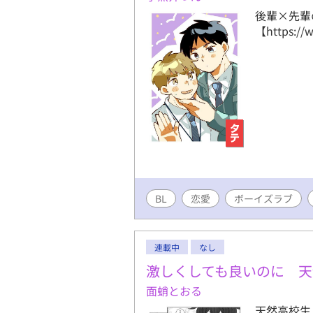
後輩×先輩
【https://
BL
恋愛
ボーイズラブ
連載中
なし
激しくしても良いのに 天
面蛸とおる
天然高校生