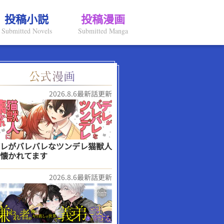
投稿小説
投稿漫画
Submitted Novels
Submitted Manga
2026.8.6最新話更新
レがバレバレなツンデレ猫獣人
懐かれてます
2026.8.6最新話更新