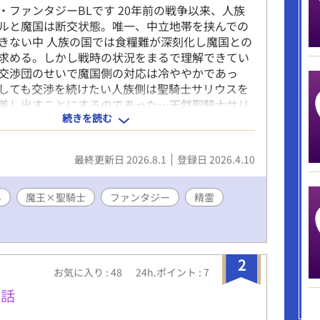
・ファンタジーBLです 20年前の戦争以来、人族
ルと魔国は断交状態。唯一、中立地帯を挟んでの
きない中 人族の国では食糧難が深刻化し魔国との
求める。しかし戦時の状況をまるで理解できてい
交渉団のせいで魔国側の対応は冷ややかであっ
しても交渉を続けたい人族側は聖騎士サリウスを
差し出すことにするのであった…天然聖騎士サリ
続きを読む
り魔王アルバスの物語 魔王×聖騎士です
最終更新日 2026.8.1
登録日 2026.4.10
界
魔王×聖騎士
ファンタジー
精霊
2
お気に入り : 48
24h.ポイント : 7
る話