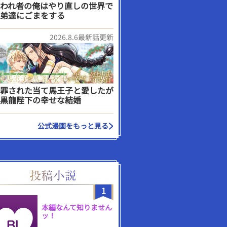
われ者の俺はやり直しの世界で
弟達にごまをする
2026.8.6最新話更新
罪された当て馬王子と愛したが
黒龍陛下の幸せな結婚
公式漫画をもっと見る
1
本編なんて知りません
ッ！