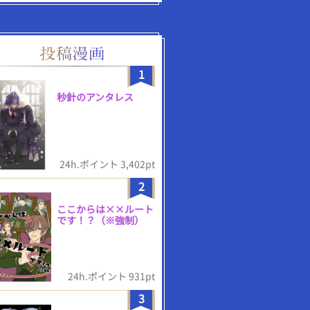
1
秒針のアンタレス
24h.ポイント 3,402pt
2
ここからは××ルート
です！？（※強制）
24h.ポイント 931pt
3