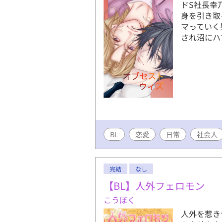
ドS社長幸
身を引き取
マっていく
され沼にハ
BL
恋愛
日常
社会人
完結
なし
【BL】人外フェロモン
こうぼく
人外を惹き