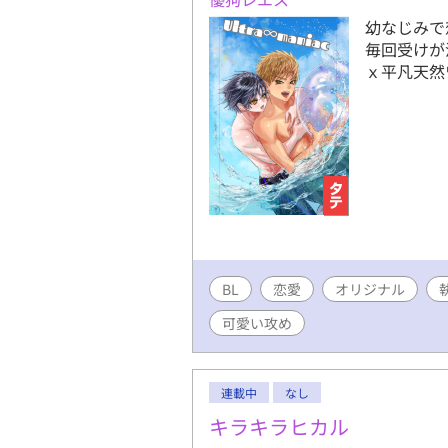
幼なじみで
毎回受けが
ｘ平凡天然
BL
恋愛
オリジナル
可愛い攻め
連載中
なし
キラキラヒカル