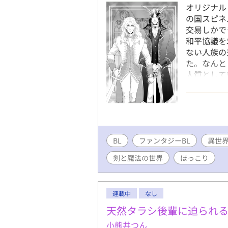
オリジナル
の国スピネ
交易しかで
和平協議を
ない人族の
た。なんと
人質として
ウスと訳あ
BL
ファンタジーBL
異世
剣と魔法の世界
ほっこり
連載中
なし
天然タラシ後輩に迫られ
小熊井つん