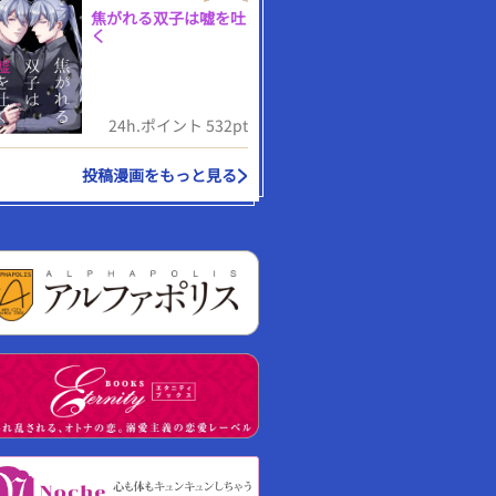
焦がれる双子は嘘を吐
く
24h.ポイント 532pt
投稿漫画をもっと見る