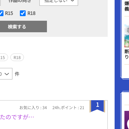
嫌
義
R15
R18
断
り
R15
R18
件
1
お気に入り : 34
24h.ポイント : 21
たのですが…