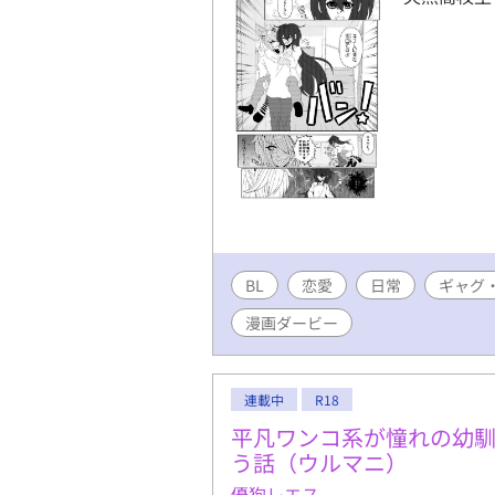
BL
恋愛
日常
ギャグ
漫画ダービー
連載中
R18
平凡ワンコ系が憧れの幼
う話（ウルマニ）
優狗レエス