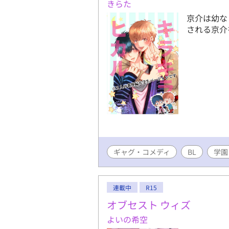
きらた
京介は幼な
される京介
ギャグ・コメディ
BL
学園
連載中
R15
オブセスト ウィズ
よいの希空