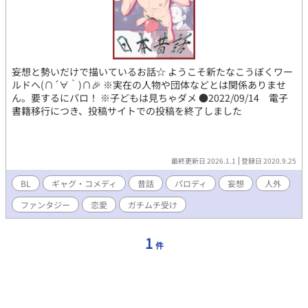
妄想と勢いだけで描いているお話☆ ようこそ新たなこうぼくワー
ルドへ(∩´∀｀)∩🎉 ※実在の人物や団体などとは関係ありませ
ん。要するにパロ！ ※子どもは見ちゃダメ ●2022/09/14 電子
書籍移行につき、投稿サイトでの投稿を終了しました
最終更新日 2026.1.1
登録日 2020.9.25
BL
ギャグ・コメディ
昔話
パロディ
妄想
人外
ファンタジー
恋愛
ガチムチ受け
1
件