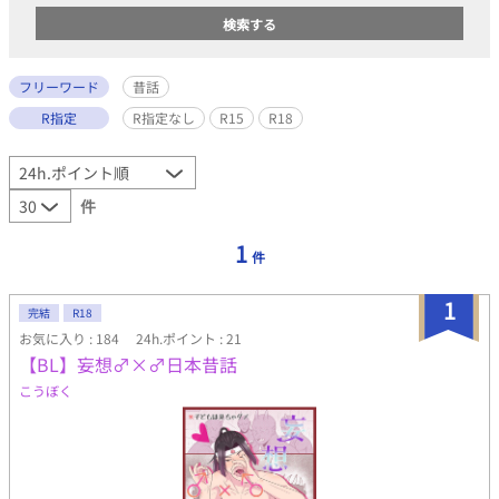
フリーワード
昔話
R指定
R指定なし
R15
R18
件
1
件
1
完結
R18
お気に入り : 184
24h.ポイント : 21
【BL】妄想♂×♂日本昔話
こうぼく