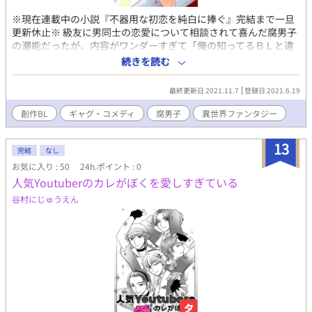
※現在連載中の小説『不器用な初恋を純白に捧ぐ』完結まで一旦
更新休止※ 級友に男同士の恋愛について相談されて喜んだ腐男子
の瀬能だったが、内容がワンダーすぎて「俺の知ってるＢＬと違
う」と死んだ魚的な目になりつつも鍛えぬいた妄想捏造想像力で
続きを読む
野郎の恋愛成就をひたすら願うお話。※ぼちぼち1枚ずつ掲載予
定。 【現在IF設定にて新章更新中】※タグの異世界はそちらのみ
最終更新日 2021.11.7
登録日 2021.6.19
の設定です※ 何故か瀬能が突然異世界の神的なものになるIF設定
の漫画が少し続きます。 しばらく絵を描いてない時期があり、リ
創作BL
ギャグ・コメディ
腐男子
異世界ファンタジー
ハビリ用に始めたもので、この物語はフィクションです。
13
完結
なし
お気に入り : 50
24h.ポイント : 0
人気Youtuberのカレがぼくを愛しすぎている
谷村にじゅうえん