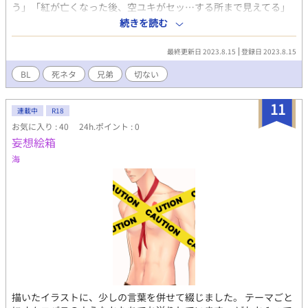
う」「紅が亡くなった後、空ユキがセッ…する所まで見えてる」
などと妄想していたものを形にしました。 紅の愛情籠った「ばー
続きを読む
か」が大好きです。
最終更新日 2023.8.15
登録日 2023.8.15
BL
死ネタ
兄弟
切ない
11
連載中
R18
お気に入り : 40
24h.ポイント : 0
妄想絵箱
海
描いたイラストに、少しの言葉を併せて綴じました。 テーマごと