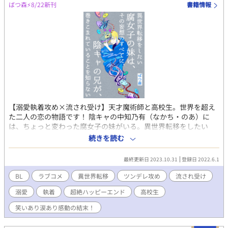
ばつ森⚡️8/22新刊
書籍情報
【溺愛執着攻め×流され受け】天才魔術師と高校生。世界を超え
た二人の恋の物語です！ 陰キャの中知乃有（なかち・のあ）に
は、ちょっと変わった腐女子の妹がいる。異世界転移をしたい
妹・羽里（うり）の代わりに、なぜか乃有が巻き込まれ、ありと
続きを読む
あらゆる異世界に飛ばされてしまうことに。しかし、毎回、違う
世界に来ているはずなのに、どこの世界にも必ず、乃有の近くに
最終更新日 2023.10.31
登録日 2022.6.1
は、おかしなツンデレが現れる。色んな世界のツンデレは、なぜ
か、一番はじめに行った世界の、天才魔術師・ヒューにそっく
BL
ラブコメ
異世界転移
ツンデレ攻め
流され受け
り。「一体、なんだろうこの既視感？どうしてこんなに似てる
溺愛
執着
超絶ハッピーエンド
高校生
の？！どういうこと？！」だけど、乃有は、あることに気がつい
て…？ヒューとノアの世界を超えた純愛の物語。 【※※ＮＬ表現
笑いあり涙あり感動の結末！
はありません。ＢＬです！】 完結済みの原作小説は「ばつ森」の
マイページからどうぞ。 更新状況はTwitterでお知らせしていま