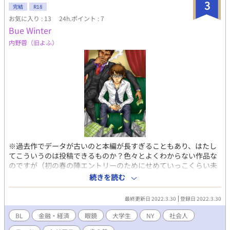
3
す。 はじめて漫画を描くのでつたないですが、どうぞよろしくお
完結
R18
願いします！
お気に入り : 13
24h.ポイント : 7
Bue Winter
内野蓉（旧よふ）
※過去作でデータが古いのと本編が長すぎることもあり、はたし
てこういうのは投稿できるものか？色々とよくわからない作品な
のですが（初の春の陣エントリーのためにせめていっこくらい未
投稿作をと思い）とりあえず上げてみます。もし問題ありそうな
続きを読む
ら取り下げますので…。 過去、初参加のコミケで前半だけ紙で頒
布して、最終的にWEBで完結までに5年を要した超大作（？）で
最終更新日 2022.3.30
登録日 2022.3.30
す。長くかかった分だけあって自分的には思い入れの深い作品で
す。 内容は金融経済モノとややマニアックですが、一応（これは
BL
金融・経済
眼鏡
大学生
NY
社会人
段階としてはR15でいいのかな？悩みます…）BLっぽい箇所もあ