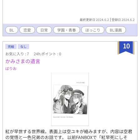
最終更新日 2024.6.2
登録日 2024.6.2
BL
恋愛
日常
学園・青春
ほっこり
BL漫画
10
完結
なし
お気に入り : 7
24h.ポイント : 0
かみさまの遺言
ばりお
紅が早世する世界線。表面上は空ユキが絡みますが、内容は空君
の覚悟と一色兄弟のお話です。 以前FANBOXで「紅早死にしそ