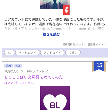
当アカウントにて連載していた小説を漫画にしたものです。小説
は完結していますが、漫画は現在途中で終わっています。 作画:も
ち丼さま Xアカウント: https://x.com/mochi_human_0 （小説の
あらすじより） ゴミ捨て場に捨てられたアンドロイドを拾った星
続きを読む
野瞬一は、友人の佐藤永遠（とわ）にアンドロイドの修復を頼ん
だ。 佐藤に片想いする瞬一と、プログラミング以外に興味を示さ
最終更新日 2024.6.3
登録日 2024.6.3
ない佐藤。 佐藤がアンドロイドに執心しているのを知っていなが
ら、瞬一はアンドロイドを見捨てるという選択をしなかった。 今
BL
バッドエンド
アンドロイド
片想い
日も瞬一は佐藤の家を訪れ、寝食を忘れて作業に没頭する彼のた
めに食事を作る。 いつか佐藤が自分を見てくれる日を願って。 ＊
15
バッドエンドです。人によってはメリーバッドに見えるかもしれ
完結
R18
ません。 【依存、死ネタ、離婚】などの要素を含みます。 そのよ
お気に入り : 3
24h.ポイント : 0
うな話が苦手な人にはおすすめできません。 アンドロイドや人間
８０１っぽい文房具を考えてみた
の脳に関する独自の解釈・設定を含みますがエビデンス的な何か
ロマンス許してちゃん
は全くありません。全て筆者の妄想です。