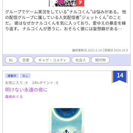
グループでゲーム実況をしている"ナルコくん”は悩みがある。 他
の配信グループに属している人気配信者"ジェットくん”のこと
だ。 彼はなぜかナルコくんを気に入っており、愛ゆえの暴走を繰
り返す。 ナルコくんが思うに、おそらく彼には妄想癖がある…
最終更新日 2025.2.14
登録日 2024.10.9
BL
恋愛
ギャグ・コメディ
社会人
現代物
14
連載中
なし
お気に入り : 9
24h.ポイント : 0
明けない永遠の夜に
霧嶋めぐる