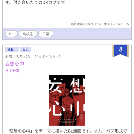
す。付き合いたてのDKカプです。
最終更新日 2024.12.4
登録日 2024.10.15
BL
高校生
日常
8
連載中
なし
お気に入り : 23
24h.ポイント : 0
妄想心中
谷中分室
「理想の心中」をテーマに描いたBL漫画です。オムニバス形式で