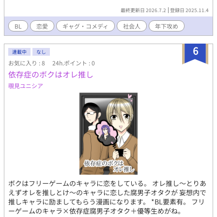
最終更新日 2026.7.2
登録日 2025.11.4
BL
恋愛
ギャグ・コメディ
社会人
年下攻め
6
連載中
なし
お気に入り : 8
24h.ポイント : 0
依存症のボクはオレ推し
覗見ユニシア
ボクはフリーゲームのキャラに恋をしている。 オレ推し～とりあ
えずオレを推しとけ～のキャラに恋した腐男子オタクが 妄想内で
推しキャラに励ましてもらう漫画になります。 *BL要素有。 フリ
ーゲームのキャラ×依存症腐男子オタク＋優等生めがね。