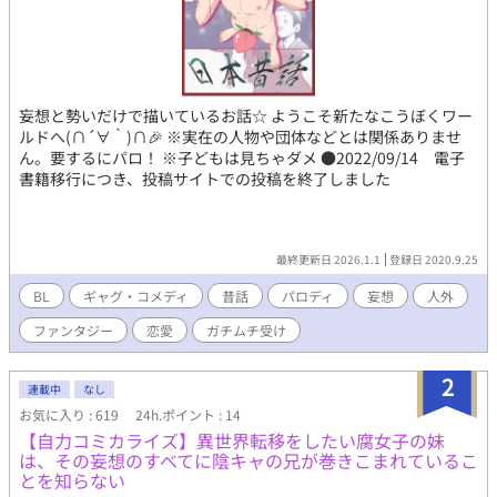
妄想と勢いだけで描いているお話☆ ようこそ新たなこうぼくワー
ルドへ(∩´∀｀)∩🎉 ※実在の人物や団体などとは関係ありませ
ん。要するにパロ！ ※子どもは見ちゃダメ ●2022/09/14 電子
書籍移行につき、投稿サイトでの投稿を終了しました
最終更新日 2026.1.1
登録日 2020.9.25
BL
ギャグ・コメディ
昔話
パロディ
妄想
人外
ファンタジー
恋愛
ガチムチ受け
2
連載中
なし
お気に入り : 619
24h.ポイント : 14
【自力コミカライズ】異世界転移をしたい腐女子の妹
は、その妄想のすべてに陰キャの兄が巻きこまれているこ
とを知らない