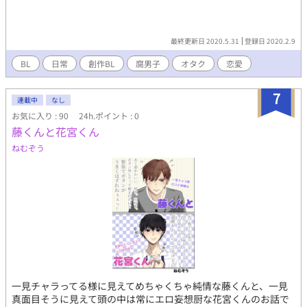
最終更新日 2020.5.31
登録日 2020.2.9
BL
日常
創作BL
腐男子
オタク
恋愛
7
連載中
なし
お気に入り : 90
24h.ポイント : 0
藤くんと花宮くん
ねむぞう
一見チャラってる様に見えてめちゃくちゃ純情な藤くんと、一見
真面目そうに見えて頭の中は常にエロ妄想厨な花宮くんのお話で