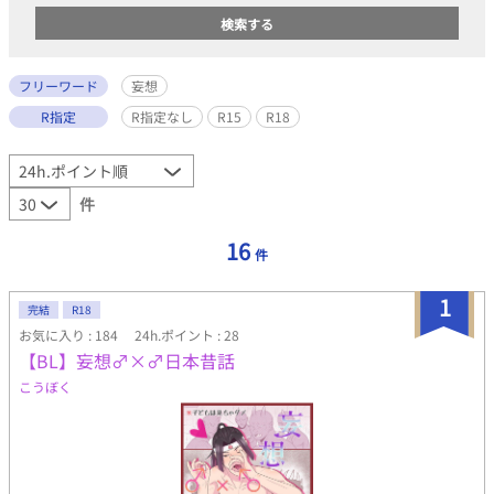
フリーワード
妄想
R指定
R指定なし
R15
R18
件
16
件
1
完結
R18
お気に入り : 184
24h.ポイント : 28
【BL】妄想♂×♂日本昔話
こうぼく