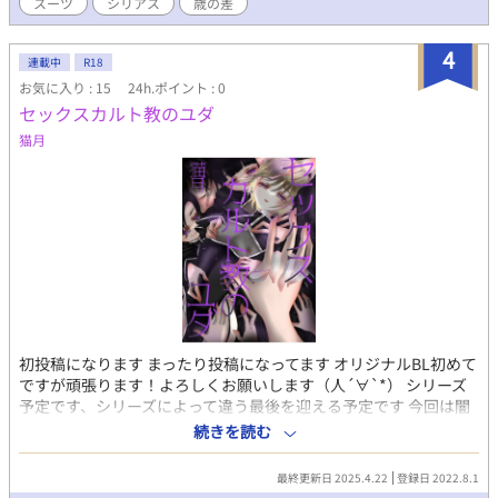
スーツ
シリアス
歳の差
ります。投資銀行とか、インベストメントバンカーとかってわか
る人いますかね？？大体あのへんのお話で、後に凄腕のファンド
マネージャー（顧客から預かった巨額の投資資金を運用する人）
4
連載中
R18
になって舞い戻ってくる或る日本人男性がまだ若い頃、米国NYで
お気に入り : 15
24h.ポイント : 0
修行してた時代はどんな感じだったのか？を妄想して漫画にした
セックスカルト教のユダ
ものです。 とにかく古い作品で既に制作当時の元データが見つか
らなくなっているので、セリフの文字とか小さくてすいません。
猫月
あと自分が猛烈に背景作画が苦手な人なので、モヤッとしてると
ころはなんとかイメージで補ってもらえると助かります…。 今見
ると色々な意味でつたないところも多い作品ですが、作者として
はとても頑張って描いていた記憶はあるので、今回も目を止めて
下さった方にはお楽しみいただけるとありがたいです。
初投稿になります まったり投稿になってます オリジナルBL初めて
ですが頑張ります！よろしくお願いします（人´∀`*） シリーズ
予定です、シリーズによって違う最後を迎える予定です 今回は闇
堕ち、メリーバッドエンドを予定してるので注意です、人によっ
続きを読む
てはバットエンドに見えるかもです(´；ω；`) この物語はフィク
ションです、実際の団体や住居は関係ありません、妄想と現実の
最終更新日 2025.4.22
登録日 2022.8.1
区別のつかない方の視聴はできません