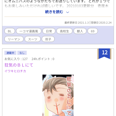
にオムニバスのようなかたちでお送りしています。 どれか１つで
もお楽しみいただければ嬉しいです。 20210103更新分 壱度木
里乃☆イッチー☆ドッキリーノ☆さんとコラボさせていただいて
続きを読む
います。 壱度木里乃☆イッチー☆ドッキリーノ☆さん及びコラボ
作品へのジャンプはフリースペースに記載してます♡
最終更新日 2021.1.3
登録日 2020.2.24
BL
一コマ漫画風
日常
高校生
獣人
69
リーマン
スーツ
双子
12
連載中
なし
お気に入り : 127
24h.ポイント : 0
狂気のＢＬにて
イワキヒロチカ