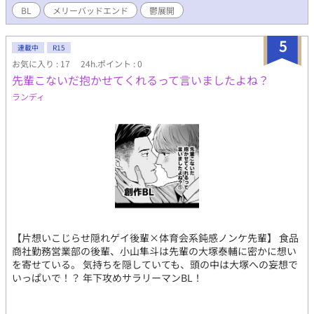
BL
メリーバッドエンド
鬱展開
5
連載中
R15
お気に入り : 17
24h.ポイント : 0
先輩こないだ抱かせてくれるって言いましたよね？
ランディ
【片想いこじらせ隠れゲイ後輩×体育会系鈍感ノンケ先輩】 食品
商社勤務営業部の後輩、小山隼斗は先輩の大塚泰輔に密かに想い
を寄せている。 気持ちを隠していても、頭の中は大塚への妄想で
いっぱいで！？ 年下攻めサラリーマンBL！