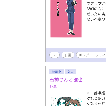
でアップさ
ジ師の方に
だいたい実
ない不定期
BL
日常
ギャグ・コメディ
連載中
なし
石神さんと雅也
冬真
※一部喫煙
けれど訳分
くなる石神