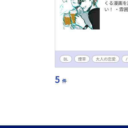
くる漫画を
い！ ・雰
BL
煙草
大人の恋愛
5
件