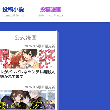
投稿小説
投稿漫画
Submitted Novels
Submitted Manga
2026.8.6最新話更新
レがバレバレなツンデレ猫獣人
懐かれてます
2026.8.6最新話更新