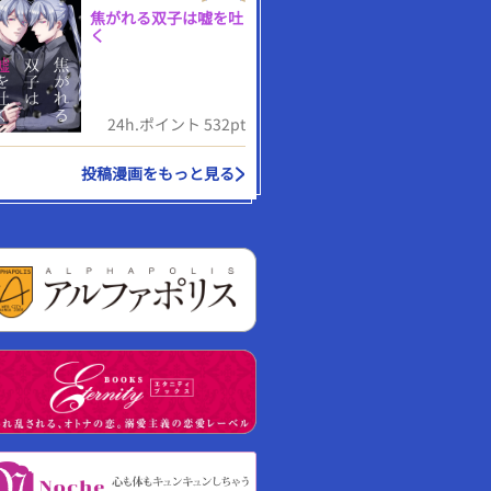
焦がれる双子は嘘を吐
く
24h.ポイント 532pt
投稿漫画をもっと見る