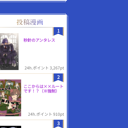
1
秒針のアンタレス
24h.ポイント 3,267pt
2
ここからは××ルート
です！？（※強制）
24h.ポイント 910pt
3