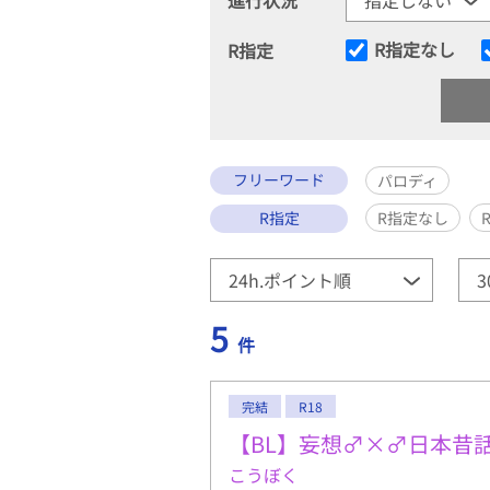
R指定なし
R指定
フリーワード
パロディ
R指定
R指定なし
5
件
完結
R18
【BL】妄想♂×♂日本昔
こうぼく