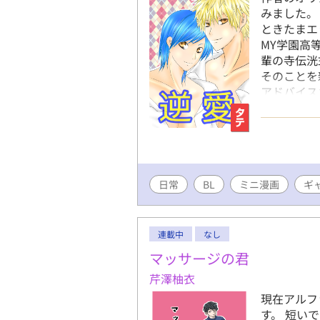
みました。
ときたまエ
MY学園高等
輩の寺伝洸弍
そのことを
アドバイス
み。
日常
BL
ミニ漫画
ギ
連載中
なし
マッサージの君
芹澤柚衣
現在アルフ
す。 短い