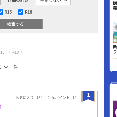
嫌
義
R15
R18
断
り
R15
R18
件
1
お気に入り : 184
24h.ポイント : 14
話