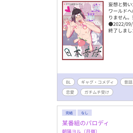
妄想と勢い
ワールドへ
りません。
●2022/
終了しまし
BL
ギャグ・コメディ
昔話
恋愛
ガチムチ受け
完結
なし
某番組のパロディ
朝陽ヨル（月嶺）