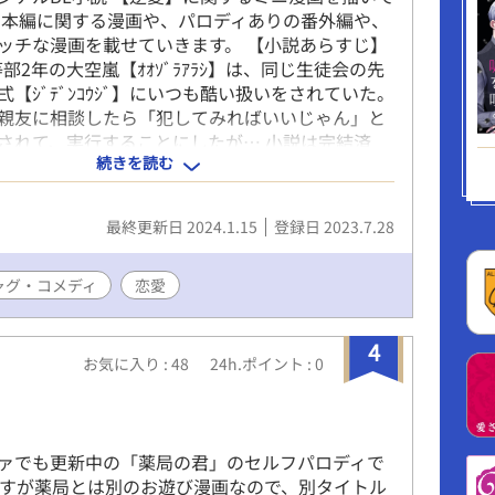
 本編に関する漫画や、パロディありの番外編や、
ッチな漫画を載せていきます。 【小説あらすじ】
部2年の大空嵐【ｵｵｿﾞﾗｱﾗｼ】は、同じ生徒会の先
【ｼﾞﾃﾞﾝｺｳｼﾞ】にいつも酷い扱いをされていた。
親友に相談したら「犯してみればいいじゃん」と
されて、実行することにしたが… 小説は完結済
続きを読む
最終更新日 2024.1.15
登録日 2023.7.28
ャグ・コメディ
恋愛
4
お気に入り : 48
24h.ポイント : 0
ァでも更新中の「薬局の君」のセルフパロディで
ですが薬局とは別のお遊び漫画なので、別タイトル