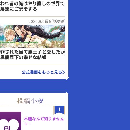
われ者の俺はやり直しの世界で
弟達にごまをする
2026.8.6最新話更新
罪された当て馬王子と愛したが
黒龍陛下の幸せな結婚
公式漫画をもっと見る
1
本編なんて知りません
ッ！