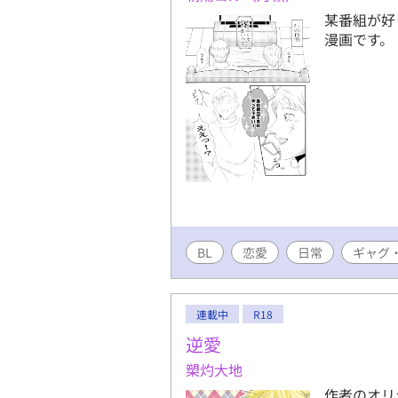
某番組が好
漫画です。
BL
恋愛
日常
ギャグ
連載中
R18
逆愛
槊灼大地
作者のオリ