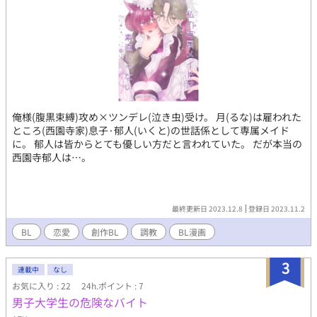
俺様(腹黒束縛)攻め×ツンデレ(泣き虫)受け。 月(るな)は雇われた
ところ(西園寺家)息子·郁人(いくと)の世話係として専属メイド
に。 郁人は皆からとても優しい方だと言われていた。 だが本当の
西園寺郁人は…。
最終更新日 2023.12.8
登録日 2023.11.2
BL
恋愛
創作BL
調教
BL漫画
3
連載中
なし
お気に入り : 22
24h.ポイント : 7
男子大学生の危険なバイト