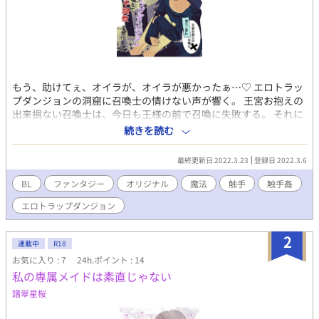
もう、助けてぇ、オイラが、オイラが悪かったぁ…♡ エロトラッ
プダンジョンの洞窟に召喚士の情けない声が響く。 王宮お抱えの
出来損ない召喚士は、今日も王様の前で召喚に失敗する。 それに
業を煮やした騎士団長。「もうこの召喚士を処刑しましょう」と
続きを読む
王様に進言。 このままでは処刑されてしまうと思った召喚士は、
騎士団長の弱みを握るために ある禁じられた召喚を行う。 その召
最終更新日 2022.3.23
登録日 2022.3.6
喚とは…。
BL
ファンタジー
オリジナル
魔法
触手
触手姦
エロトラップダンジョン
2
連載中
R18
お気に入り : 7
24h.ポイント : 14
私の専属メイドは素直じゃない
譜翠星桜