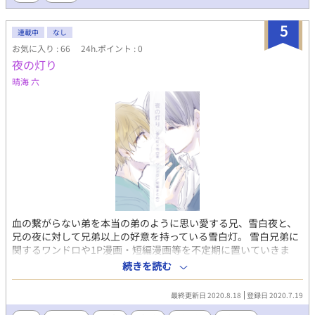
らには隠された『別の仕事』がある…。 BL、日常、バトル、シリ
アス、R18、拘束調教、強制……なんでもありのストーリー。 あ
5
連載中
なし
なたは喫茶【シロフクロウ】の扉を開けますか？ 6人それぞれ固
お気に入り : 66
24h.ポイント : 0
定カップリングはありますが、モブ姦や他キャラとの絡み、攻め
夜の灯り
フェ、リバ、複数彼女持ち等ありますのでお気をつけください。
タイトルにプレイ内容を記載しております。 【今後関係を持つカ
晴海 六
プ】 ⚫︎たつなゆ(病んデレ腹黒×へたれ) 傾向…強制/乳首責め/執
着/片想い？/攻め複数彼女持ち ⚫︎けんはる(ワンコ×ツンデレ) 傾
向…片想い/敏感プレイ ⚫︎くきさち(鬼畜一途×クーデレ) 傾向…
R18-G/拘束調教/男ふたなり/リョナ/尿道プレイ/襲い受け/甘々/両
想い ⚫︎はるなゆ(尽くし攻め×へたれ) 傾向…キス/夢オチえっち/
過去に体の関係があったカップリング。リバ予定あり。 しばらく
挿絵を毎日投稿します。 ⚫︎Twitter いるかとう
https://twitter.com/__isc__ ろめの
https://twitter.com/shiro2960 ⚫︎youtube(雑談)
https://youtube.com/channel/UCvPqK3k953kmugRx7qzvLqw
血の繋がらない弟を本当の弟のように思い愛する兄、雪白夜と、
兄の夜に対して兄弟以上の好意を持っている雪白灯。 雪白兄弟に
関するワンドロや1P漫画・短編漫画等を不定期に置いていきま
す。 社会人だったり学生時代の話だったり、ちっちゃいころの話
続きを読む
だったり。 ★大田ネクロマンサーさんに二人の小説を書いて頂き
ました。 小説の方は心がしんどいR18ですが、大丈夫そうな方は
最終更新日 2020.8.18
登録日 2020.7.19
ぜひ。 アルファポリスの小説投稿側で掲載していただいていま