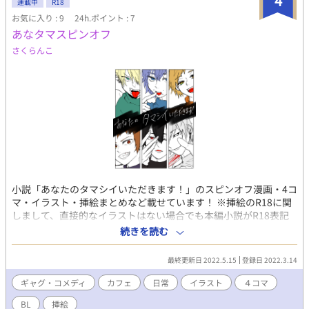
4
連載中
R18
お気に入り : 9
24h.ポイント : 7
あなタマスピンオフ
さくらんこ
小説「あなたのタマシイいただきます！」のスピンオフ漫画・4コ
マ・イラスト・挿絵まとめなど載せています！ ※挿絵のR18に関
しまして、直接的なイラストはない場合でも本編小説がR18表記
のため、イラストもR18とさせていただいております。 本編の小
続きを読む
説・キャラの詳細はこちら。
https://www.alphapolis.co.jp/novel/26142536/832586468
最終更新日 2022.5.15
登録日 2022.3.14
「《食霊ーしょくれいー》ってなんですか？」 普通男子大学生、
代表、千星那由多。 大学生活を普通に満喫予定だった彼が喫茶
ギャグ・コメディ
カフェ
日常
イラスト
４コマ
【シロフクロウ】でのバイトを始めてしまったがばかりに…！ そ
BL
挿絵
こで働く仲間たちは“普通じゃない”イケメンばかり。 そして、彼