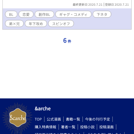
ストとSSは、大田さんのページに掲載されています。↓↓↓ ※※
最終更新日 2020.7.21
登録日 2020.7.21
元小説はR18作品ですのでご注意ください※※ ◆俺の調教開発で
は美しい兄を飼犬にはできない
BL
恋愛
創作BL
ギャグ・コメディ
下ネタ
https://www.alphapolis.co.jp/novel/288656547/275365495
弟×兄
年下攻め
スピンオフ
◆LΛMBDΛ::ドローン兵器は英雄をメス堕ちさせる野望を抱く
https://www.alphapolis.co.jp/novel/288656547/380370792
6
件
&arche
TOP
公式漫画
書籍一覧
今後の刊行予定
購入特典情報
著者一覧
投稿小説
投稿漫画