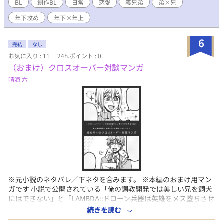
す。 ◆俺の調教開発では美しい兄を飼犬にはできない（※R18）
BL
創作BL
日常
恋愛
義兄弟
弟×兄
⇒ https://www.alphapolis.co.jp/novel/288656547/275365495 .
年下攻め
年下×年上
6
完結
なし
お気に入り : 11
24h.ポイント : 0
（おまけ）クロスオーバー対談マンガ
晴海 六
※元小説のネタバレ／下ネタを含みます。 ※本編のおまけ用マン
ガです 小説で公開されている「俺の調教開発では美しい兄を飼犬
にはできない」と「LΛMBDΛ::ドローン兵器は英雄をメス堕ちさせ
る野望を抱く」の攻めの2人によるクロスオーバー対談漫画です。
続きを読む
4コマ2本を分割して掲載しています。 漫画の元になっているイラ