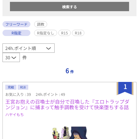
フリーワード
調教
R指定
R指定なし
R15
R18
件
6
件
1
完結
R18
お気に入り : 39
24h.ポイント : 49
王宮お抱えの召喚士が自分で召喚した『エロトラップダ
ンジョン』に捕まって触手調教を受けて快楽堕ちする話
ハヤイもち