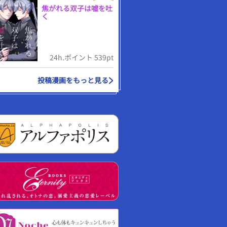
焦がれる双子は嘘を吐
く
24h.ポイント 539pt
投稿漫画をもっと見る