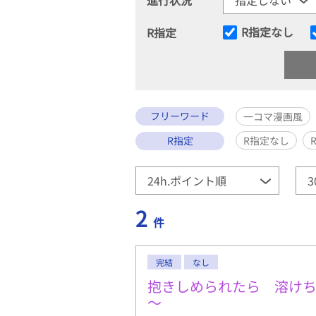
R指定なし
R指定
フリーワード
一コマ漫画風
R指定
R指定なし
2
件
完結
なし
抱きしめられたら 溶け
～