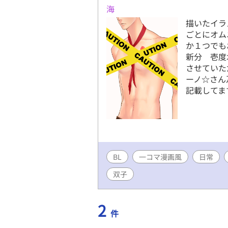
海
描いたイラ
ごとにオム
か１つでもお
新分 壱度
させていた
ーノ☆さん
記載してま
BL
一コマ漫画風
日常
双子
2
件