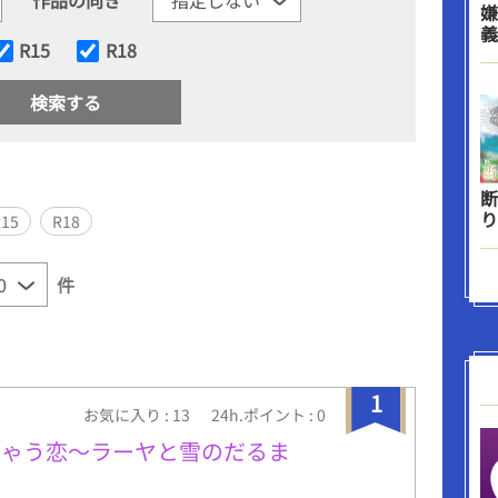
嫌
義
R15
R18
断
り
R15
R18
件
1
お気に入り : 13
24h.ポイント : 0
ちゃう恋～ラーヤと雪のだるま