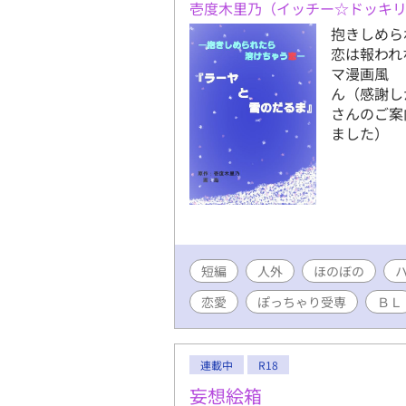
壱度木里乃（イッチー☆ドッキ
抱きしめら
恋は報われ
マ漫画風 
ん（感謝し
さんのご案
ました）
短編
人外
ほのぼの
恋愛
ぽっちゃり受専
ＢＬ
連載中
R18
妄想絵箱