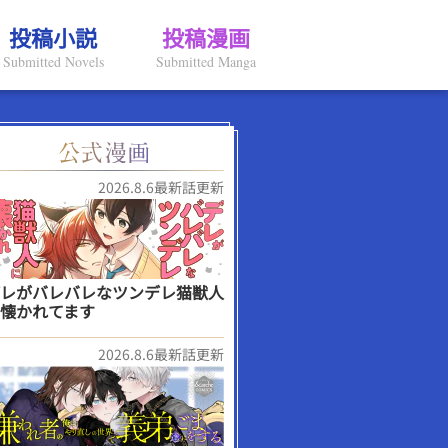
投稿小説
投稿漫画
Submitted Novels
Submitted Manga
2026.8.6最新話更新
レがバレバレなツンデレ猫獣人
懐かれてます
2026.8.6最新話更新