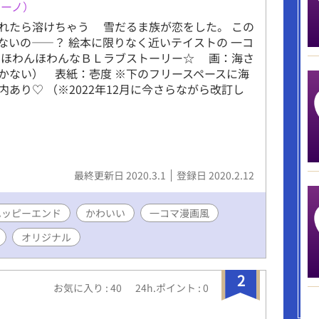
リーノ）
れたら溶けちゃう 雪だるま族が恋をした。 この
ないの――？ 絵本に限りなく近いテイストの 一コ
ほわんほわんなＢＬラブストーリー☆ 画：海さ
かない） 表紙：壱度 ※下のフリースペースに海
内あり♡ （※2022年12月に今さらながら改訂し
最終更新日 2020.3.1
登録日 2020.2.12
ハッピーエンド
かわいい
一コマ漫画風
オリジナル
2
お気に入り : 40
24h.ポイント : 0