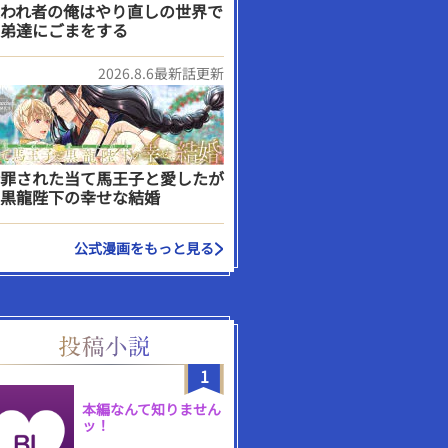
われ者の俺はやり直しの世界で
弟達にごまをする
2026.8.6最新話更新
罪された当て馬王子と愛したが
黒龍陛下の幸せな結婚
公式漫画をもっと見る
1
本編なんて知りません
ッ！