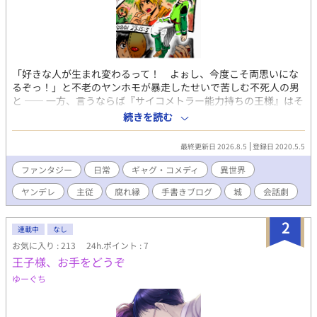
「好きな人が生まれ変わるって！ よぉし、今度こそ両思いにな
るぞっ！」と不老のヤンホモが暴走したせいで苦しむ不死人の男
と ―― 一方、言うならば『サイコメトラー能力持ちの王様』はそ
の従者にえらくパワハラやら何やら思うところあり……？ とか
続きを読む
く、それに関連した者らのブツ切り話。 ※倫理観薄めの汚いダー
クファンタジーです ※「♂同性愛者がまぁぼちぼちいますよ」と
最終更新日 2026.8.5
登録日 2020.5.5
いう程度で、それがメインというわけでもないです キャラ属性で
言うと【性虐待被害者死にたがり/ネグレクト娘/悪食盗っ人/腐女
ファンタジー
日常
ギャグ・コメディ
異世界
子猫娘/監禁ヤンホモ/サイコメトラー猫口王様/←に粘着している
ヤンデレ
主従
腐れ縁
手書きブログ
城
会話劇
眉無し甘党/己を正当化するカニバetc】 ※男女CPもありますが、
それのR18はありません ※時系列バラバラに描いたものを改めて
時系列に並べ直しているので「最新のものが絵が上手い」という
2
連載中
なし
わけではない事があります ※手書きブログ、というところで描き
お気に入り : 213
24h.ポイント : 7
なぐっていた作品です。仕様が変わって描き味が変わったので完
王子様、お手をどうぞ
全新作が投稿されることはありません
ゆーぐち