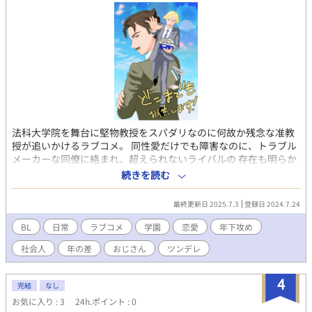
法科大学院を舞台に堅物教授をスパダリなのに何故か残念な准教
授が追いかけるラブコメ。 同性愛だけでも障害なのに、トラブル
メーカーな同僚に絡まれ、超えられないライバルの 存在も明らか
に――― 様々な障害を乗り越えて、果たして彼の想いは成就する
続きを読む
のか！？
最終更新日 2025.7.3
登録日 2024.7.24
BL
日常
ラブコメ
学園
恋愛
年下攻め
社会人
年の差
おじさん
ツンデレ
4
完結
なし
お気に入り : 3
24h.ポイント : 0