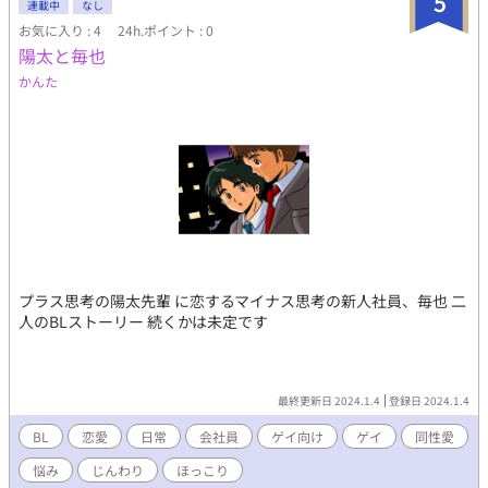
5
連載中
なし
お気に入り : 4
24h.ポイント : 0
陽太と毎也
かんた
プラス思考の陽太先輩 に恋するマイナス思考の新人社員、毎也 二
人のBLストーリー 続くかは未定です
最終更新日 2024.1.4
登録日 2024.1.4
BL
恋愛
日常
会社員
ゲイ向け
ゲイ
同性愛
悩み
じんわり
ほっこり