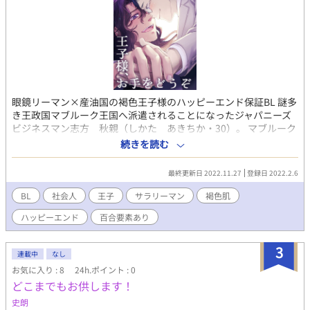
眼鏡リーマン×産油国の褐色王子様のハッピーエンド保証BL 謎多
き王政国マブルーク王国へ派遣されることになったジャパニーズ
ビジネスマン志方 秋親（しかた あきちか・30）。 マブルーク
王国第七王子アズハル・アール・ナクトゥーム・アル＝ツァラー
続きを読む
スィー（24）の同性愛者公表と離婚報道を頭の片隅に置きながら
降り立った異国で、志方は平凡平穏な日本での生活では想像もし
最終更新日 2022.11.27
登録日 2022.2.6
なかったような渦中に巻き込まれていく――。 ※この物語はフィ
クションです。登場する人物・団体・名称等は架空であり、実在
BL
社会人
王子
サラリーマン
褐色肌
のものとは関係ありません。※
ハッピーエンド
百合要素あり
3
連載中
なし
お気に入り : 8
24h.ポイント : 0
どこまでもお供します！
史朗