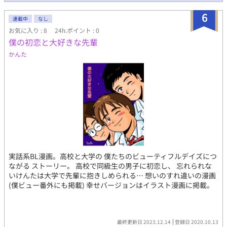
6
連載中
なし
お気に入り : 8
24h.ポイント : 0
僕の初恋と大好きな先輩
かんた
実話系BL漫画。高校と大学の 僕たちのビューティフルデイズにつ
ながる ストーリー。 高校で同級生の男子に初恋し、 忘れられな
いけんたは大学で先輩に抱きしめられる… 想いのすれ違いの漫画
(僕ビュー番外にも掲載) 幸せバージョンはイラスト漫画に掲載。
最終更新日 2023.12.14
登録日 2020.10.13