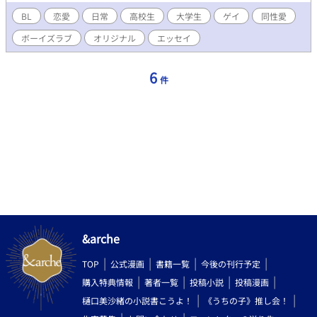
BL
恋愛
日常
高校生
大学生
ゲイ
同性愛
ボーイズラブ
オリジナル
エッセイ
6
件
&arche
TOP
公式漫画
書籍一覧
今後の刊行予定
購入特典情報
著者一覧
投稿小説
投稿漫画
樋口美沙緒の小説書こうよ！
《うちの子》推し会！