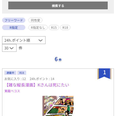
フリーワード
同性愛
R指定
R指定なし
R15
R18
件
6
件
1
連載中
R18
お気に入り : 12
24h.ポイント : 14
【雑な縦長漫画】Kさんは死にたい
東龍ベコス