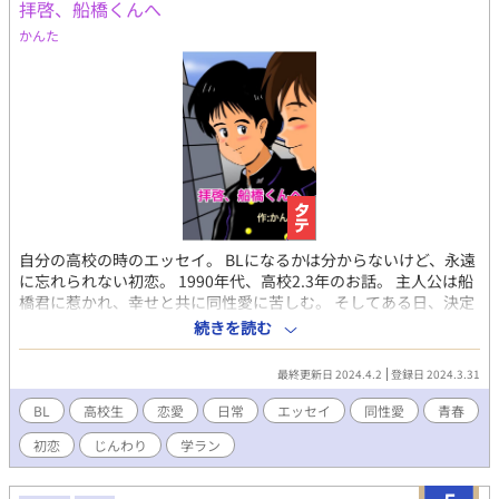
拝啓、船橋くんへ
かんた
自分の高校の時のエッセイ。 BLになるかは分からないけど、永遠
に忘れられない初恋。 1990年代、高校2.3年のお話。 主人公は船
橋君に惹かれ、幸せと共に同性愛に苦しむ。 そしてある日、決定
的なすれ違いが… シリーズ最初の実話エッセイ作品。続編はハー
続きを読む
フエッセイになります BLというよりは、初めて好きになった人が
男性だった、という…昔の思い出話。
最終更新日 2024.4.2
登録日 2024.3.31
BL
高校生
恋愛
日常
エッセイ
同性愛
青春
初恋
じんわり
学ラン