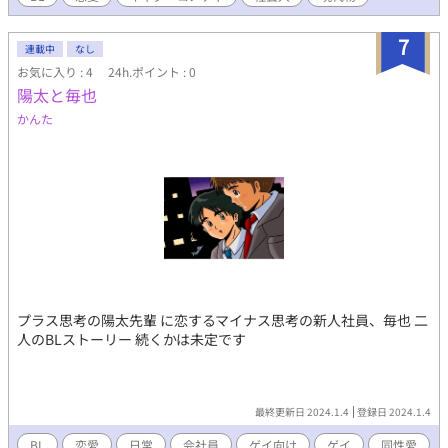
7
連載中
なし
お気に入り : 4
24h.ポイント : 0
陽太と毎也
かんた
プラス思考の陽太先輩 に恋するマイナス思考の新人社員、毎也 二
人のBLストーリー 続くかは未定です
最終更新日 2024.1.4
登録日 2024.1.4
BL
恋愛
日常
会社員
ゲイ向け
ゲイ
同性愛