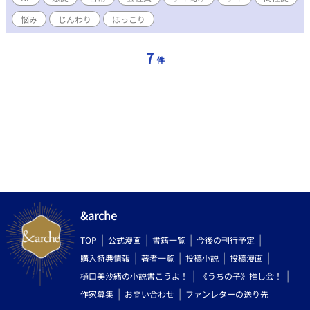
悩み
じんわり
ほっこり
7
件
&arche
TOP
公式漫画
書籍一覧
今後の刊行予定
購入特典情報
著者一覧
投稿小説
投稿漫画
樋口美沙緒の小説書こうよ！
《うちの子》推し会！
作家募集
お問い合わせ
ファンレターの送り先