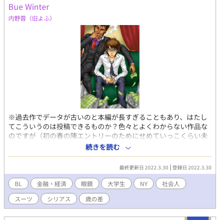
Bue Winter
内野蓉（旧よふ）
※過去作でデータが古いのと本編が長すぎることもあり、はたし
てこういうのは投稿できるものか？色々とよくわからない作品な
のですが（初の春の陣エントリーのためにせめていっこくらい未
投稿作をと思い）とりあえず上げてみます。もし問題ありそうな
続きを読む
ら取り下げますので…。 過去、初参加のコミケで前半だけ紙で頒
布して、最終的にWEBで完結までに5年を要した超大作（？）で
最終更新日 2022.3.30
登録日 2022.3.30
す。長くかかった分だけあって自分的には思い入れの深い作品で
す。 内容は金融経済モノとややマニアックですが、一応（これは
BL
金融・経済
眼鏡
大学生
NY
社会人
段階としてはR15でいいのかな？悩みます…）BLっぽい箇所もあ
スーツ
シリアス
歳の差
ります。投資銀行とか、インベストメントバンカーとかってわか
る人いますかね？？大体あのへんのお話で、後に凄腕のファンド
マネージャー（顧客から預かった巨額の投資資金を運用する人）