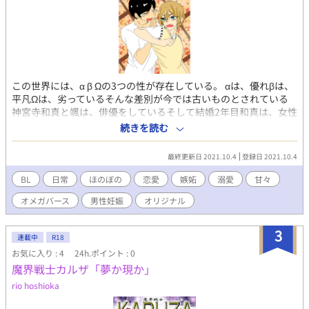
この世界には、‪α‬ β Ωの3つの性が存在している。 ‪α‬は、優れβは、
平凡Ωは、劣っているそんな差別が今では古いものとされている
神宮寺和真と颯は、俳優をしているそして結婚2年目和真は、女性
から人気の‪α‬の俳優 颯は、男女関係なく多くの指示を集めているΩ
続きを読む
の人気俳優 しかし和真には、ある悩みがあるそれは颯がゴム無し
＝子作りを拒否するのだ 颯本人曰く「こ、子供は欲しい…け
最終更新日 2021.10.4
登録日 2021.10.4
ど…」 ＊小説とは異なる部分があります💦
BL
日常
ほのぼの
恋愛
嫉妬
溺愛
甘々
オメガバース
男性妊娠
オリジナル
3
連載中
R18
お気に入り : 4
24h.ポイント : 0
魔界戦士カルザ「夢か現か」
rio hoshioka