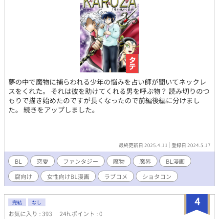
夢の中で魔物に捕らわれる少年の悩みを占い師が聞いてネックレ
スをくれた。 それは彼を助けてくれる男を呼ぶ物？ 読み切りのつ
もりで描き始めたのですが長くなったので前編後編に分けまし
た。 続きをアップしました。
最終更新日 2025.4.11
登録日 2024.5.17
BL
恋愛
ファンタジー
魔物
魔界
BL漫画
腐向け
女性向けBL漫画
ラブコメ
ショタコン
4
完結
なし
お気に入り : 393
24h.ポイント : 0