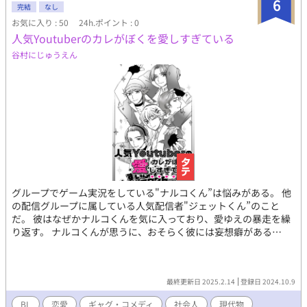
6
完結
なし
になって舞い戻ってくる或る日本人男性がまだ若い頃、米国NYで
お気に入り : 50
24h.ポイント : 0
修行してた時代はどんな感じだったのか？を妄想して漫画にした
人気Youtuberのカレがぼくを愛しすぎている
ものです。 とにかく古い作品で既に制作当時の元データが見つか
らなくなっているので、セリフの文字とか小さくてすいません。
谷村にじゅうえん
あと自分が猛烈に背景作画が苦手な人なので、モヤッとしてると
ころはなんとかイメージで補ってもらえると助かります…。 今見
ると色々な意味でつたないところも多い作品ですが、作者として
はとても頑張って描いていた記憶はあるので、今回も目を止めて
下さった方にはお楽しみいただけるとありがたいです。
グループでゲーム実況をしている"ナルコくん”は悩みがある。 他
の配信グループに属している人気配信者"ジェットくん”のこと
だ。 彼はなぜかナルコくんを気に入っており、愛ゆえの暴走を繰
り返す。 ナルコくんが思うに、おそらく彼には妄想癖がある…
最終更新日 2025.2.14
登録日 2024.10.9
BL
恋愛
ギャグ・コメディ
社会人
現代物