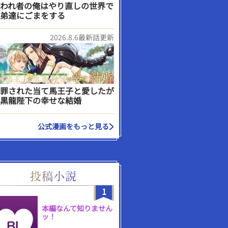
われ者の俺はやり直しの世界で
弟達にごまをする
2026.8.6最新話更新
罪された当て馬王子と愛したが
黒龍陛下の幸せな結婚
公式漫画をもっと見る
1
本編なんて知りません
ッ！