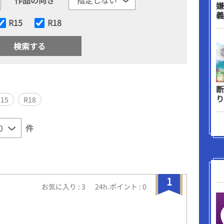
嫌
義
R15
R18
断
り
R15
R18
件
1
お気に入り : 3
24h.ポイント : 0