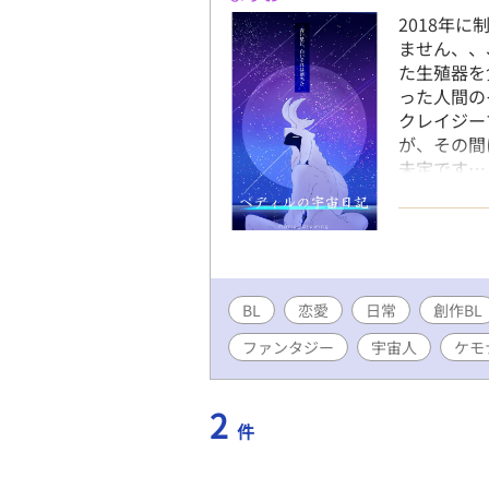
2018年
ません、、、
た生殖器を
った人間の
クレイジー
が、その間
未定です…
いらっしゃ
らでも公開
非遊びにいら
BL
恋愛
日常
創作BL
ファンタジー
宇宙人
ケモ
2
件