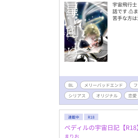
宇宙飛行士
話です ⚠
苦手な方は注意
BL
メリーバッドエンド
フ
シリアス
オリジナル
恋愛
連載中
R18
ぺディルの宇宙日記【R18
まりお