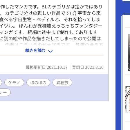
に制作したマンガです。BLカテゴリかは定かではあり
 カテゴリ分けの難しい作品です(';') 宇宙から来
食べる宇宙生物・ぺディルと、それを拾ってしま
イヅル。 ほんわか異種族えっちっちファンタジー
マンガです。 続編は途中まで制作してあります
に別の絵や作品を描きだしてしまったので公開は
。 作者はこういうのが大好きです、 性癖の合う方
続きを読む
れば幸いです。 Pixivにてあげていたマンガをこち
しています。 ご興味ございましたらそちらにも是
してください、イラスト多めです(*'ω'*)
最終更新日 2021.10.17
登録日 2021.8.10
ケモノ
ほのぼの
異種族
ナー