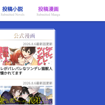
投稿小説
投稿漫画
Submitted Novels
Submitted Manga
2026.8.6最新話更新
レがバレバレなツンデレ猫獣人
懐かれてます
2026.8.6最新話更新