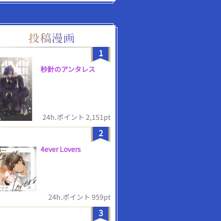
1
秒針のアンタレス
24h.ポイント 2,151pt
2
4ever Lovers
24h.ポイント 959pt
3