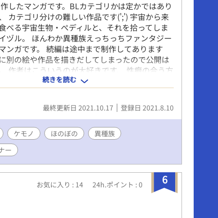
に制作したマンガです。BLカテゴリかは定かではあり
 カテゴリ分けの難しい作品です(';') 宇宙から来
食べる宇宙生物・ぺディルと、それを拾ってしま
イヅル。 ほんわか異種族えっちっちファンタジー
マンガです。 続編は途中まで制作してあります
に別の絵や作品を描きだしてしまったので公開は
。 作者はこういうのが大好きです、 性癖の合う方
続きを読む
れば幸いです。 Pixivにてあげていたマンガをこち
しています。 ご興味ございましたらそちらにも是
してください、イラスト多めです(*'ω'*)
最終更新日 2021.10.17
登録日 2021.8.10
ケモノ
ほのぼの
異種族
ナー
6
お気に入り : 14
24h.ポイント : 0