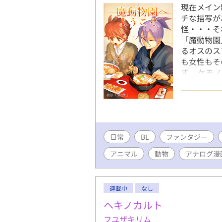
現在メイン
チな描写が
怪・・・そ
「魔動物園
るオスのス
も女性もそ
す。 ケモ
的にいいま
には無かっ
人間ですご
ンションで
日常
BL
ファンタジー
アニマル
動物
アナログ漫
連載中
なし
ヘキノカルト
フユザキリム