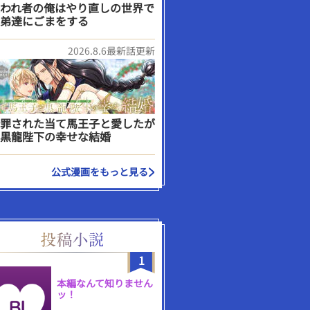
われ者の俺はやり直しの世界で
弟達にごまをする
2026.8.6最新話更新
罪された当て馬王子と愛したが
黒龍陛下の幸せな結婚
公式漫画をもっと見る
1
本編なんて知りません
ッ！