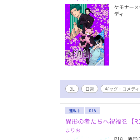
ケモナー×
ディ
BL
日常
ギャグ・コメディ
連載中
R18
異形の者たちへ祝福を【R1
まりお
R18、異