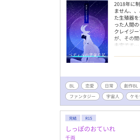
2018年
ません、、、
た生殖器を
った人間の
クレイジー
が、その間
未定です…
いらっしゃ
らでも公開
非遊びにいら
BL
恋愛
日常
創作BL
ファンタジー
宇宙人
ケモ
完結
R15
しっぽのおていれ
千両