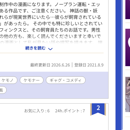
制作中の漫画になります。ノープラン運転・エッ
ある作品です、ご注意ください。 神話の獣・妖
れらが現実世界にいたら…彼らが飼育されている
」があったら。 その中でも特に珍しいとされてい
フィンクスと、その飼育員たちのお話です。男性
の他の方も、楽しく読んでくださいますと幸いで
ノの漫画として私が見たい話や描写を描きます。 端
続きを読む
すとケモケモのおちんがとっても見たい！でも外
た！そうだ！自分で描こう！のノリです。汚れた
めんなさい。 きれいなエロを描きたい、そんなテ
最終更新日 2026.6.26
登録日 2021.8.9
描いておりますよろしくお願いします。
ケモノ
ケモナー
ギャグ・コメディ
画
2
お気に入り : 6
24h.ポイント : 7