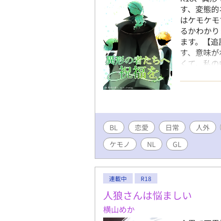
す、変態的
はケモケモ
るかわかり
ます。【追
す、意味が
くて、私の
よろしくお
BL
恋愛
日常
人外
ケモノ
NL
GL
連載中
R18
人狼さんは悩ましい
横山めか