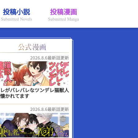
投稿小説
投稿漫画
Submitted Novels
Submitted Manga
2026.8.6最新話更新
レがバレバレなツンデレ猫獣人
懐かれてます
2026.8.6最新話更新