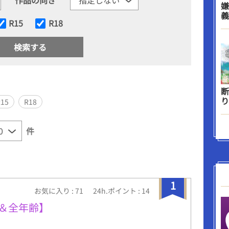
嫌
義
R15
R18
断
り
R15
R18
件
1
お気に入り : 71
24h.ポイント : 14
8＆全年齢】