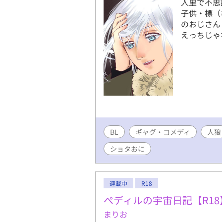
人里で不思
子供・標（
のおじさん
えっちじゃ
BL
ギャグ・コメディ
人狼
ショタおに
連載中
R18
ぺディルの宇宙日記【R18
まりお