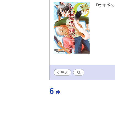
「ウサギ×
ケモノ
BL
6
件