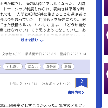
止法が成立し、妖精は商品ではなくなった。 人間
ートナーシップ制度も作られ、表向きは平等な時
それでも。 人間と妖精が共に生きることを選ぶ者は
別は今も残っていた。 何度も人を好きになり。 何
てきた妖精のルカ。 いつしか彼は、 「どうせ自分
番にはなれない」 そう思うようになっていた。 あ
婚者との関係を、勤め先の上司である伯爵アシュレ
続きを読む
ってしまう。 「お前は本当にそれでいいのか？」
のその言葉が、なぜか胸に残る。 愛されることを
と、 それを許せない伯爵。 これは、 「どうせ愛
文字数 4,369
最終更新日 2026.8.5
登録日 2026.7.14
と思い込んだ妖精が、 もう一度、自分を大切にし
知るまでの物語。
すれ違い
切ない
身分差
救済
2
お気に入り : 1,374
24h.ポイント : 120
書籍情報
に騎士団長室がしずまりかえった。無言のアルファ