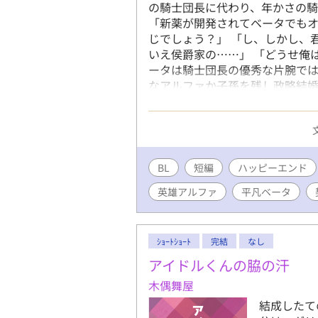
の騎士団長に代わり、年かさの騎
「新薬が開発されてベータでも
じでしょう？」 「し、しかし、
いえ侯爵家の……」 「どうせ俺
ータは騎士団長の優秀な片腕で
なアルファか子孫を残し政略結婚
秀であっても、平凡なベータは求
言葉に貴族階級ばかりの騎士達は
ら優秀なアルファであり、その剣
秀な血を残せと国王に命じられ
メガである第三王女を娶れとい
BL
短編
ハッピーエンド
女だが、その性格は大変悪いと評
英雄アルファ
平凡ベータ
ていた騎士団長が聞く。 「はい
めていただけるならば」 「もち
ございます」 こうして、二人の
ｼｮｰﾄｼｮｰﾄ
完結
なし
アイドルくんの脇の汗
木偶舞屋
結成したて