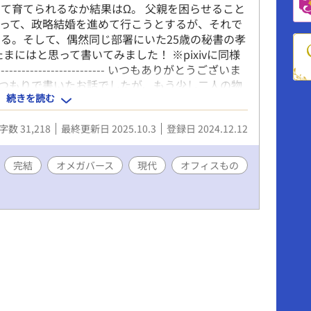
て育てられるなか結果はΩ。 父親を困らせること
って、政略結婚を進めて行こうとするが、それで
る。そして、偶然同じ部署にいた25歳の秘書の孝
まにはと思って書いてみました！ ※pixivに同様
----------------------- いつもありがとうございま
み切りのつもりで書いたお話でしたが、もう少し二人の物
続きを読む
の凪咲くんと、孝景さんの新生活を第二章というこ
2：2025/10/3 おかげさまで二章書き終えまし
字数 31,218
最終更新日 2025.10.3
登録日 2024.12.12
みで掲載です。
完結
オメガバース
現代
オフィスもの