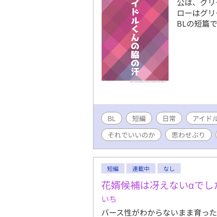
公は、グリ
ローはグリ
BLの短篇
BL
短編
日常
アイド
それでいいのか
思わせぶり
短編
連載中
なし
花婿候補は冴えないαでし
いち
バース性がわからないまま育った