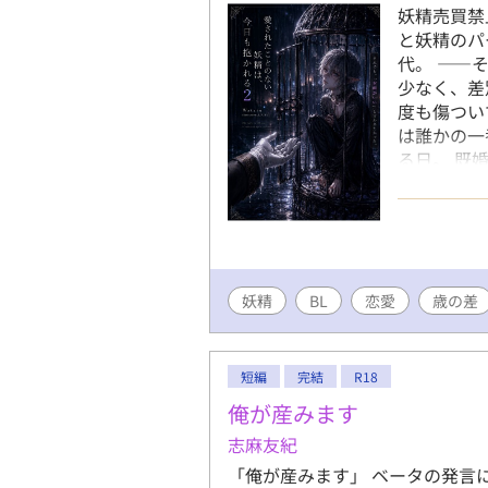
妖精売買禁
と妖精のパ
代。 ――
少なく、差
度も傷つい
は誰かの一
る日。 既
イに見つか
冷たいはず
諦めた妖精
されない」
てもいいと
妖精
BL
恋愛
歳の差
短編
完結
R18
俺が産みます
志麻友紀
「俺が産みます」 ベータの発言