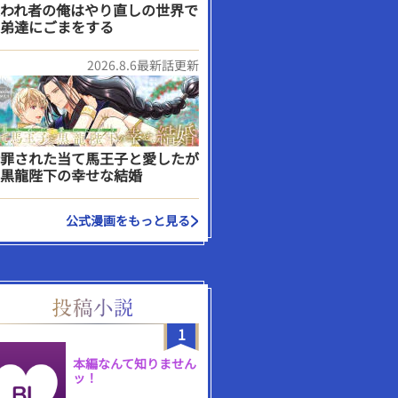
われ者の俺はやり直しの世界で
弟達にごまをする
2026.8.6最新話更新
罪された当て馬王子と愛したが
黒龍陛下の幸せな結婚
公式漫画をもっと見る
1
本編なんて知りません
ッ！