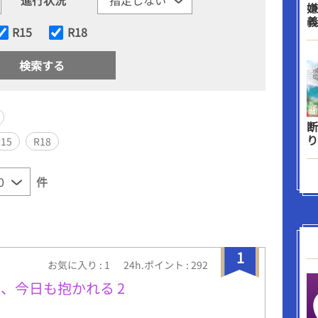
嫌
義
R15
R18
断
り
R15
R18
件
1
お気に入り : 1
24h.ポイント : 292
、今日も抱かれる 2