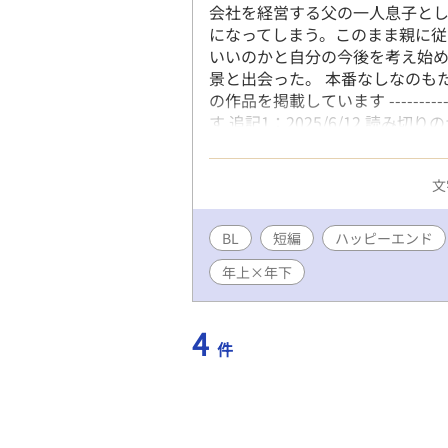
会社を経営する父の一人息子とし
になってしまう。このまま親に従
いいのかと自分の今後を考え始め
景と出会った。 本番なしなのもた
の作品を掲載しています ------------
す 追記1：2025/6/12 読
語を続けていきます。 Ω一年生
とで よろしくお願いします！ 追記
文
た。 二章～ はアルファポリスの
BL
短編
ハッピーエンド
年上×年下
4
件