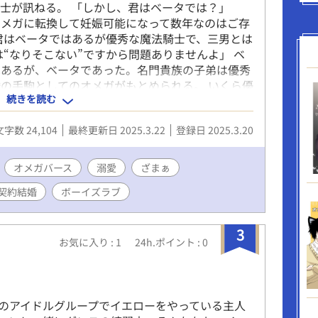
士が訊ねる。 「しかし、君はベータでは？」
オメガに転換して妊娠可能になって数年なのはご存
君はベータではあるが優秀な魔法騎士で、三男とは
は“なりそこない”ですから問題ありませんよ」 ベ
はあるが、ベータであった。名門貴族の子弟は優秀
の手駒としてのオメガがもとめられる。 いくら優
続きを読む
められないのだ。ベータの“なりそこない”という
沈黙する。 そして騎士団長は平民出身でありなが
文字数 24,104
最終更新日 2025.3.22
登録日 2025.3.20
と魔法一つだけでここまで成り上がった。 その優
るほどに、さらには相手がいないというならば、オ
う雰囲気になっていた。オメガらしい美貌を誇る王
オメガバース
溺愛
ざまぁ
判の……。 「お前はそれでいいのか？」 沈黙し
契約結婚
ボーイズラブ
。できれば妊娠中の産休期間も業務として有給を認
ろん“重要な任務”だ。許可しよう」 「ありがとう
契約結婚ならぬ、契約出産はなりたった。
3
お気に入り : 1
24h.ポイント : 0
のアイドルグループでイエローをやっている主人