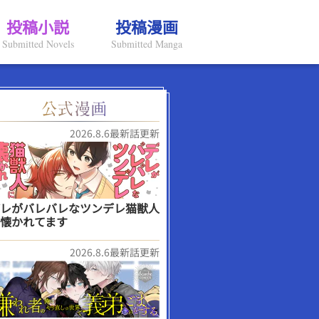
投稿小説
投稿漫画
Submitted Novels
Submitted Manga
2026.8.6最新話更新
レがバレバレなツンデレ猫獣人
懐かれてます
2026.8.6最新話更新