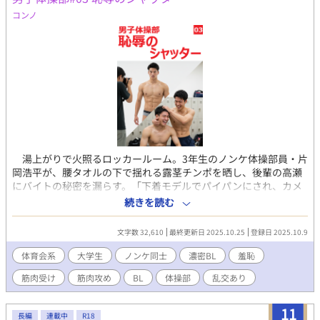
引き込む。男同士の絆と欲望が交錯する中、羞恥に顔を赤らめな
コンノ
がらも快感に抗えない5人のオスの姿。青春の熱気と背徳感が交錯
する一夜を、仲間たちの汗と喘ぎ声とともに描きあげる。この狂
気の一夜に、どこまで浸れるか？ （過激な描写を含むため、18歳
以上の読者に限定）
湯上がりで火照るロッカールーム。3年生のノンケ体操部員・片
岡浩平が、腰タオルの下で揺れる露茎チンポを晒し、後輩の高瀬
にバイトの秘密を漏らす。「下着モデルでパイパンにされ、カメ
ラの前で勃起晒しちゃった…」。無垢な好奇心が、禁断の再現プ
続きを読む
レイに火をつける。他の部員も加わり、ノンケの理性が溶け、男
たちの視線が肌を焦がす瞬間――恥辱のシャッターが、快楽の扉
文字数 32,610
最終更新日 2025.10.25
登録日 2025.10.9
を開く。 器械体操部の練習後、蒸し暑いロッカールームに残っ
た片岡浩平と高瀬恒征。180cmの筋肉質ボディでムードメーカー
体育会系
大学生
ノンケ同士
濃密BL
羞恥
の片岡は金回りの良さを明かす。きっかけは学園祭でのスカウ
筋肉受け
筋肉攻め
BL
体操部
乱交あり
ト。通販下着サイトの「首から下だけのモデル」と誘われ、金欠
の片岡はスタジオへ。熱い照明とスタッフの待つ部屋で、全裸ボ
ディチェック。筋肉質な身体を褒められ、衝撃の指示。「陰毛処
11
長編
連載中
R18