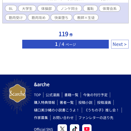
して、童顔の体操部員・高瀬恒征は、すべてを録画しながら、
年以上新作を投稿するきになれなかったわ……。 闇深さとエロさ
20cmの巨根で二人をさらに深い欲望の底へと誘う。汗と精液で汚
BL
大学生
体操部
ノンケ同士
羞恥
体育会系
をミックスしたお話になりました。 23.08.13 表紙に今作の受男子
れた研究室。カメラの赤いランプが光るたび、理性は溶け、羞恥
の清美君のイメージ(AIイラスト)を追加しました。
筋肉受け
筋肉攻め
快楽堕ち
教師×生徒
は快感に変わる。 「奥抉られるの、ヤバいですよ」――高瀬の発
したその言葉が、取り返しのつかない連鎖の始まりだった。生挿
入、生中出し、被虐と支配が交錯する極限の3P。 一度味わったら
119
件
二度と戻れない、若いオスたちの底抜けの性欲が暴走する。 （過
激な描写を含むため、18歳以上の読者に限定） 【「男子体操部シ
1
/ 4
Next
ページ
リーズ」の第7作です。これまでの6作を先に読んでいただける
と、なお一層お楽しみいただけます！】
&arche
TOP
公式漫画
書籍一覧
今後の刊行予定
購入特典情報
著者一覧
投稿小説
投稿漫画
樋口美沙緒の小説書こうよ！
《うちの子》推し会！
作家募集
お問い合わせ
ファンレターの送り先
Official SNS