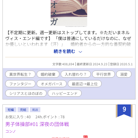
っけました。このシナリオ大不評でした(汗) ディープ層向けな内
容です。 20.02.25 「束の間の握手だ」を投稿します。本編が進み
ます。 20.02.26 「妊夫さんですがHしたくなっちゃいました」を
投稿します。 久々に第一章のお話書きました。そして妊婦さんな
らぬ妊夫さんとのHな話が書きたかったです。 20.02.27 「世話の
【不定期に更新。週一更新はストップしてます。※ただいまネル
焼けるガキだ」を投稿します。 話書いたのわしですが、酷い設定
ヴィス・エンド編です】 「僕は普通にしているだけなのに、なぜ
持たせてすまんなエルトくん。 20.02.28 「死んだなこりゃあ」を
か優しいといわれます（汗）」 婚約者からの一方的な番契約破
投稿します。展開上、まだR18を書けないですが、書きてえ。や
棄で、ディルは死を選んだはずだった。 しかし目が覚めると、
らしいことを！ 20.02.29 「性欲のまま暴れて犯るか」を投稿しま
続きを読む
そこはオメガが最底辺の世界から、最上位の世界に変わってい
す。Ｒ１８回です。この二人はどうも男よりの性格しているので
た！ 体の持ち主はディルレクシアといい、わがまま横暴でナル
ラブシーンの表現苦戦しますね・・・。 20.03.01 「お前と一緒に
文字数 408,694
最終更新日 2024.9.23
登録日 2020.5.1
シストというとんでも青年だった。 この世界で、オメガは神殿
歩む」を投稿しました。第三章、良い最終回だった…としたいと
に保護され、〈楽園〉で蝶よ花よと大事にされて育つ。 そし
ころですが、もっとR18なお話を書く予定です。 後、第四章あた
異世界転生？
婚約破棄
入れ替わり？
平行世界
溺愛
て、オメガが番のアルファを選ぶという。 こちらの世界は、治
りで物語を終結させようかと考えています。 20.03.05 職場がキツ
ファンタジー
オメガバース
最底辺→最上位
癒魔法を扱える神殿の権威がもっとも強く、オメガ男性は神秘の
くて鬱になりました。しばらくは執筆できないかもしれないで
存在として尊ばれている。 オメガが選んだ相手は神殿に手厚く
す。またいつか再開できたらなと思っています。
シリアスとほのぼの
ハッピーエンド
保護される。 末の王族でも王位につけ、没落貴族は返り咲き、
平民ならば貴族へ昇格とめじろおし。 ディルレクシアには数
9
名の番候補がいて、小悪魔よろしくもて遊んでいたようだ。 も
短編
完結
R18
ちろん、ディルにはとてもそんな真似はできず、平穏な生活を楽
お気に入り : 40
24h.ポイント : 78
しみながらも、番候補に会うのが気が重くてしかたがない。 し
男子体操部#01 深夜の団体戦
かもその一人は、ディルを捨てた男・アルフレッドそのものだっ
コンノ
た。 アルフレッドを見ると吐き気しかしないディルは逃げ、助
けてくれた騎士に驚く。 前の世界でも最後までディルを見捨て