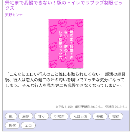
帰宅まで我慢できない！駅のトイレでラブラブ制服セッ
クス
天野カンナ
「こんなにエロい行人のこと誰にも取られたくない」 部活の練習
後、行人は恋人の健二の汗の匂いを嗅いでエッチな気分になって
しまう。 そんな行人を見た健二も我慢できなくなってしまい…。
文字数 6,159
最終更新日 2019.6.1
登録日 2019.6.1
BL
溺愛
甘々
♡喘ぎ
んほぉ系
短編
完結
現代
エロ