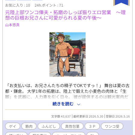
理。除毛クリームでパイパンに」。人前で股間にクリームを塗
お気に入り : 10
24h.ポイント : 71
り、アナル周りまで指で処理される屈辱。シャワーでツルツル感
元陸上部ワンコ俥夫・拓磨のしっぽ振りエロ営業 ～理
を確かめ、撮影開始。パンプアップした半裸に白いローライズブ
想の巨根お兄さんに可愛がられる夏の午後～
リーフ。跪いて下着を直すスタッフの顔が股間に迫り、ポジショ
ン調整までされてしまう。下着を履き替えるたびに何度も直接触
山本悠真
れられ、恥辱が興奮に変わる。「男の指でチンポ握られて…熱
い」。ジョックストラップで尻丸出し、アナル晒しのポーズ。M
字開脚でレンズに迫る股間。フラッシュに晒されながら、指示さ
れたのは、透けTバックの中で勃起の膨らみを表現すること。スタ
ッフに見られながら扱く掌のざらつきがノンケの体を震わせる。
「人前でチンポ扱くなんて…」。 快感とギャラを手にした記憶
を高瀬に漏らすと、早速、痴態の載ったサイトを特定される。
「先輩、勃起写真まで…再現して！」。タオルを外し、ツルツル
の陰茎露わにM字開脚。後輩の視線で反応してしまう。ドＳな性
癖に火が付いた高瀬は動画撮影を開始。アナルをさらし、勃起を
​「お支払いは、お兄さんたちの精子でOKですっ！」 ​舞台は夏の古
撮影され…さらには、高瀬の20cm巨根に指示されるまま、オリジ
都・鎌倉。 大学1年の拓磨は、陸上で鍛えた小麦色の肉体と「生
ナルポーズの撮影も。尻を広げ、アナルを指で抉られ喘ぎ啼くノ
脚」を武器に、人力車を引く日々。 彼が提供するのは観光案内だ
ンケ体育会部員。「高瀬の熱い指で前立腺押されて…」。指だけ
けではない。白の六尺褌に法被を羽織り、好みの客を狙う「エロ
では我慢できなくなった2人。その時、ロッカールームのドアが開
続きを読む
営業」――。 ​ターゲットは、自分をガッツリ愛してくれる「理想
いて…。密室の好奇心が暴走を孕み、男たちの絆が汗とぬめりに
の逞しい兄貴分」。 運命的に現れた巨根の二人組を、拓磨は秘密
塗れる――。 （過激な描写を含むため、18歳以上の読者に限定）
文字数 43,637
最終更新日 2026.5.30
登録日 2026.5.16
の『エロ海岸』へと誘う。 ​コンプレックスの真性包茎と、しなや
【「男子体操部シリーズ」の第3作です。「深夜の団体戦」「熱い
かなアスリートの肢体。 二人の規格外な雄を前に、拓磨の本能は
マッサージ」もぜひ！】
ゲイ
筋肉
ふんどし
真性包茎
３Ｐ
ワンコ受
子犬のように疼き出す。 夕陽の砂浜で繰り広げられる、おバカで