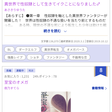
異世界で性奴隷として生きてイクことになりました♂
あさきりゆうた
【あらすじ】 ●第一章 性奴隷を軸とした異世界ファンタジーが
開幕した！ 世界は性奴隷の不遇な扱いを当たり前とするものだ
った。 ある時、現世の不運な死により転生した少年は助けた戦
士の性奴隷となってしまった！？ ●第二章 性奴隷を扱う施設、
続きを読む
「性奴隷の家」内で、脱退の意思を示した男が監禁されることに
なった。その友人に課せられた命令は愛と狂気の入り交じった性
文字数 136,070
最終更新日 2020.3.1
登録日 2019.10.12
的な拷問であった！ ●第三章 義賊とよばれる盗賊は性奴隷の家
から一人の性奴隷候補の子を誘拐した。その子はダークエルフの
BL
ダークエルフ
異世界転生
オメガバース
男の子だった。その子のあまりにも生意気な態度に、盗賊はハー
強姦レイプ
ショタ
ファンタジー
不器用な恋
ドプレイでお仕置きをすることにした。 ※変態度の非常に高い作
品となっております 【近況報告】 20.02.21 なんか待たせてし
まってすいませんでした(土下座！) 第三章は本編を絡めながら、
8
長編
連載中
R18
ショタのダークエルフに変態的なプレイをする作者の欲望を表現
お気に入り : 1,231
24h.ポイント : 78
するだけのおはなしです。 20.02.22 「大人しくしていれば可愛い
至宝のオメガ
な」を投稿します。一応シリアスめな展開になります。 20.02.23
「助けた礼は体で支払ってもらうぞ」を投稿します。引き続きシ
夜乃すてら
書籍情報
リアスな展開。そしてR18を書きたい。 20.02.24 試しに出版申請
しました。まあ昔やって書籍化せんかったから期待はしていませ
んが……。 「欲望に任せたら子作りしてしまった」を投稿しま
す。つい鬼畜にＲ１８を書いてしまった。 あと、各章に名称つけ
ました。 ついでに第一章の没シナリオを７話分のボリュームでの