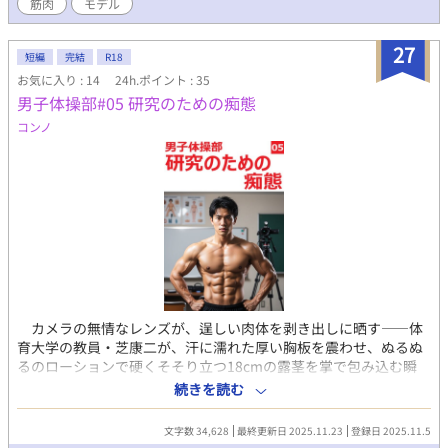
筋肉
モデル
ト配信番組『THE REAL PRIDE』への出演依頼だった。トップアス
リートや若手俳優らが、名誉や地位を捨てて、カメラの前に痴態
を晒す話題の番組だ。最初は一笑に付した片岡だったが、現役の
27
短編
完結
R18
トップ競輪選手が、その強靭な肉体を汗と精液で汚しながら絶叫
お気に入り : 14
24h.ポイント : 35
する衝撃的な映像を目の当たりにした瞬間、彼の中に眠っていた
男子体操部#05 研究のための痴態
「雄」としての本能が激しく疼き始める。 ジャージを突き破ら
んばかりに硬化した17センチの熱量を、もはや抑えることはでき
コンノ
ない。 モデルとして「魅せる」ことには慣れている彼が、今度
はその肉体を「使う」姿を全世界へと解き放つ。理知的な大学院
生の仮面が、剥き出しの欲情によって崩壊していく快感。トップ
アスリートならではの凄まじい心肺機能と爆発的な筋力が、ただ
「射精」という一点のためだけに注ぎ込まれる。その光景は、も
はや卑猥という言葉すら通り越し、眩しいほどの生命力に満ち溢
れた「究極のエキシビション」へと昇華していく。 ノンケ体育
会男子の底抜けの性欲が、一切の恥じらいを捨てて明るく爆発す
る。これまでの「男子体操部シリーズ」の歴史を塗り替える、最
もスキャンダラスで、最も熱狂的な一夜。理性を脱ぎ捨てた片岡
カメラの無情なレンズが、逞しい肉体を剥き出しに晒す――体
浩平があなたに贈る最高のギフト！ （過激な描写を含むため、18
育大学の教員・芝康二が、汗に濡れた厚い胸板を震わせ、ぬるぬ
歳以上の読者に限定） 【「男子体操部シリーズ」の第13作です。
るのローションで硬くそそり立つ18cmの露茎を掌で包み込む瞬
これまでの作品を先に読んでいただけると、なお一層お楽しみい
間、研究の名の下に禁断の痴態が露わになる。器械体操部員の
ただけます！】
続きを読む
俺・真邊佑司は、卒業論文に必要な「性教育動画」の制作のた
め、仲間と芝先生の身体を研究に捧げることになる。教材の取り
文字数 34,628
最終更新日 2025.11.23
登録日 2025.11.5
扱う課題は過激だ。第二次性徴の個人差を映すための全裸横並び