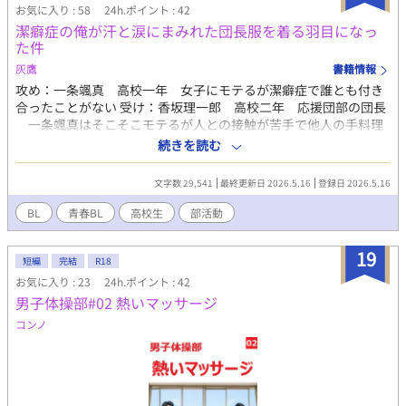
お気に入り : 58
24h.ポイント : 42
なく疼き始める。さらにシャワー室で行われる「ボディメンテナ
潔癖症の俺が汗と涙にまみれた団長服を着る羽目になっ
ンス」という名の、あまりにも過激で開放的な仲間同士の身体の
た件
交わり。理性の防波堤が決壊したとき、若き部員たちは泥沼のよ
うな快楽の渦へと軽快に飛び込んでいく。 彫刻のように作り込ま
灰鷹
書籍情報
れた筋肉と、剥き出しの性器が織りなす圧倒的な肉体美。本作
攻め：一条颯真 高校一年 女子にモテるが潔癖症で誰とも付き
は、体操競技という究極の身体表現を追求するノンケの男たち
合ったことがない 受け：香坂理一郎 高校二年 応援団部の団長
が、その極限状態で互いを「開拓」し、絆を深めていく姿を、む
一条颯真はそこそこモテるが人との接触が苦手で他人の手料理
せ返るような官能描写で描き出した衝撃作。鋼の肉体を白濁が汚
も食べられない。高一のバレンタインデーでもらった手作りケー
続きを読む
し、昂った喘ぎ声がタイルの壁に反響する、禁断の「部活動」の
キを横流しした縁で、二年生で応援団部の団長にして唯一の部員
全貌がここにある。 （過激な描写を含むため、18歳以上の読者に
である香坂理一郎と親しくなる。演舞の太鼓を手伝うかわりに潔
文字数 29,541
最終更新日 2026.5.16
登録日 2026.5.16
限定） 【「男子体操部シリーズ」の第12作です。これまでの作品
癖症のリハビリに付き合ってもらうことになったのだが。汗と涙
を先に読んでいただけると、なお一層お楽しみいただけます！】
にまみれた団長服を着ることが、リハビリの最終目標らしく
BL
青春BL
高校生
部活動
て……。 ※ ノベマからの転載です。同サイトにはこれ以外にコ
ンテスト中の期間限定で公開している作品もあるので、気になっ
19
た方は下記を覗いていただければ幸いです。
短編
完結
R18
https://novema.jp/member/n1359588
お気に入り : 23
24h.ポイント : 42
男子体操部#02 熱いマッサージ
コンノ