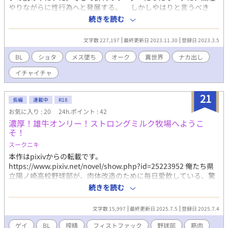
り、全裸の韮川の太い陰茎が露わになる。佑司の指がアナルに沈
やりながらに性行為へと発展する。 しかしやはりと言うべき
み、前立腺を押す感触に、韮川の16cmの陰茎が脈打つ。「佑司、
か、ミノルがオークに敵うはずがなく。ミノルはメス墜ちしてし
続きを読む
そこだ……ヤバいぞ」と喘ぎ、坂口の唇がそれを包む。隣のブー
まった。そしてオークの中でも名器という噂が広まり、なんやか
スでも部内一の巨根の持ち主・高瀬の手技が松谷を刺激し、喘ぎ
んやでミノルは彼らの中でも立場が上になっていく。 そしてあ
が重なる。順番待ちの客の声が廊下から聞こえる中、グチュグチ
文字数 227,197
最終更新日 2023.11.30
登録日 2023.3.5
る日、リーダーのオークがミノルに結婚を申し入れた。しかしそ
ュの水音がスリルを煽る。エスカレートは止まらず、全員が全裸
れをキッカケに、オークの中でミノルの奪い合いが始まってしま
BL
ショタ
メス墜ち
オーク
異世界
ナカ出し
に。佑司の色白の体が陽光に晒され、12cmの陰茎が硬くなる中、
い……。 （のんびりペースで更新してます、すみません（汗））
韮川の舌が佑司の乳首を這い、熱いキスが交わされる。15cmの上
イチャイチャ
反り陰茎の持ち主・坂口は、韮川の太マラを扱き、佑司をサポー
トする。高瀬のブースから「恒征、ふざけんな……んっ、そ
21
こ！」という声が聞こえ、佑司の心は好奇心と羞恥でざわつく。
長編
連載中
R18
「男の体なのに……なんでこんなに疼くんだよ」。反対隣りのブ
お気に入り : 20
24h.ポイント : 42
ースから客の笑いが漏れる中、フェラチオの水音、アナルファッ
濃厚！雄牛オンリー！ストロングミルク牧場へようこ
クの快感で漏れる喘ぎ声がBGMに混ざって部屋に響く。ノンケの
そ！
佑司は、松谷の16cmの陰茎をフェラし、指で前立腺を刺激されな
スークニキ
がら、バージンアナルを3本の指でほぐされる。「先輩の指の動き
本作はpixivからの転載です。
でビクビク……恥ずかしいのに、チンポから汁が」。ブースの薄
https://www.pixiv.net/novel/show.php?id=25223952 俺たち県
いカーテンを隔てた日常の喧騒が、秘密の熱気を煽り立てる。イ
立陽ノ崎高校野球部が、肉体改造のために毎日愛飲している、驚
ンカレの夜から続く、学園祭の熱いマッサージ――それは、汗と
異の栄養飲料『ストロングミルク』。 その力の秘密を探るため、
ローションの渦の中で、ノンケの限界を試す禁断の誘惑として、
続きを読む
俺たちは山奥にそびえ立つ生産牧場へと、社会科見学にやってき
佑司の胸をざわつかせていた。 （過激な描写を含むため、18歳以
た！ 出迎えてくれたのは、熊みてえな体格のマッチョな牧場主。
上の読者に限定） 【シリーズ第1作「男子体操部 深夜の団体戦」
文字数 15,997
最終更新日 2025.7.5
登録日 2025.7.4
そして、牛舎にずらりと並んでいたのは、俺たちの憧れそのも
の続編です。】
の…筋骨隆々に鍛え上げられた、たくましい『雄牛』たちだっ
ゲイ
BL
搾精
フィストファック
野球部
筋肉