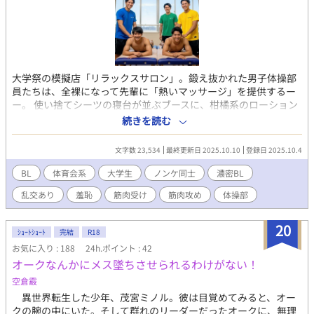
大学祭の模擬店「リラックスサロン」。鍛え抜かれた男子体操部
員たちは、全裸になって先輩に「熱いマッサージ」を提供するー
ー。 使い捨てシーツの寝台が並ぶブースに、柑橘系のローション
の香りが漂い、陽光がカーテンの隙間から差し込む。3年生の真邊
続きを読む
佑司は、汗ばんだTシャツ姿で2年生の高瀬恒征や坂口太河たちと
の軽口に笑う。店内は客の男子学生たちで賑わうが、佑司のブー
文字数 23,534
最終更新日 2025.10.10
登録日 2025.10.4
スには客が来ない。そんな時、インカレを終えて引退した4年生、
韮川悠人と松谷貴晃が入店。懐かしい空気に部員たちの目が輝
BL
体育会系
大学生
ノンケ同士
濃密BL
く。韮川は佑司のブースへ、松谷は高瀬のブースへ。カーテンを
乱交あり
羞恥
筋肉受け
筋肉攻め
体操部
閉め、BGMのピアノが流れる中、リラクゼーションが始まる。佑
司の指が韮川の肩に沈むと、硬い筋肉の溝から汗の塩辛い匂いが
立ち上り、インカレの夜――旅館での罰ゲームがエスカレートし
20
ｼｮｰﾄｼｮｰﾄ
完結
R18
た熱い記憶がフラッシュバックする。韮川の息が乱れ、「もっと
お気に入り : 188
24h.ポイント : 42
深く押せよ」と囁く。隣のブースから松谷の「んっ、そこいい
オークなんかにメス墜ちさせられるわけがない！
よ」という声が漏れ、坂口のサポートが入る中、空気が熱を帯び
る。ローションのぬるぬるとした感触が肌を滑り、肩から背中、
空倉霰
腰へ。短パンの裾を掠め、内ももの膨らみに触れると、韮川の体
異世界転生した少年、茂宮ミノル。彼は目覚めてみると、オー
がビクッと反応。坂口の提案で「スペシャル前立腺ケア」が始ま
クの腕の中にいた。そして群れのリーダーだったオークに、無理