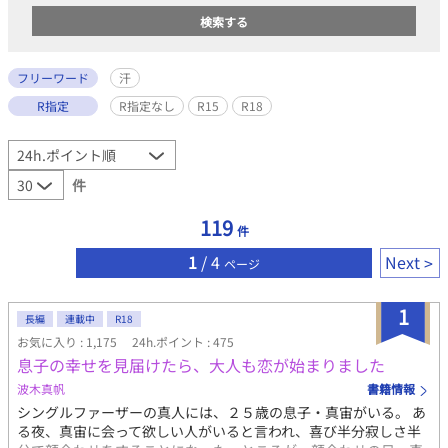
フリーワード
汗
R指定
R指定なし
R15
R18
件
119
件
1
/ 4
Next
ページ
1
長編
連載中
R18
お気に入り : 1,175
24h.ポイント : 475
息子の幸せを見届けたら、大人も恋が始まりました
波木真帆
書籍情報
シングルファーザーの真人には、２５歳の息子・真宙がいる。 あ
る夜、真宙に会って欲しい人がいると言われ、喜び半分寂しさ半