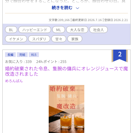
分で顔合わせをすることになった。ところが、顔合わせの日。真
宙の恋人としてやってきたのは、男だった。困惑し戸惑いつつ
続きを読む
も、息子が幸せならと二人の仲を認める。 そうして、相手の父親
も含めて四人で食事会が始まったのだが、それから父親同士の距
文字数 209,166
最終更新日 2026.7.16
登録日 2026.2.21
離が縮まってきて…… シングルファーザー同士の優しく穏やかな
恋の話。 あまり長くならない予定ですが……ってめちゃくちゃ長
BL
ハッピーエンド
ML
大人な恋
社会人
くなってた（汗） 最後まで楽しんでいただけると嬉しいです♡
イケメン
スパダリ
甘々
家族
R18には※つけます。 ※タイトルちょこっと変更しました。
2
長編
完結
R15
お気に入り : 339
24h.ポイント : 255
婚約破棄された令息、隻腕の傭兵にオレンジジュースで魔
改造されました
めろんぱん