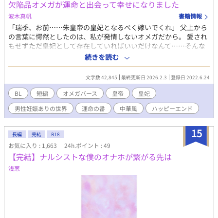
欠陥品オメガが運命と出会って幸せになりました
波木真帆
書籍情報
「瑞季、お前……朱皇帝の皇妃となるべく嫁いでくれ」 父上から
の言葉に愕然としたのは、私が発情しないオメガだから。 愛され
もせずただ皇妃として存在していればいいだけなんて……そんな
のはイヤだ。 でも、無情にも輿入れの日は近づいてきて……。 中
続きを読む
華風か和風のオメガバースを読んでみたい！ そんなリクエストを
いただいて試しに書いてみましたが、オメガバース初心者なので
文字数 42,845
最終更新日 2026.2.3
登録日 2022.6.24
これくらいが限界です（汗） かなり短いお話ですが、希望があれ
ば続きは書くかもです。 ハッピーエンド小説ですので、楽しんで
BL
短編
オメガバース
皇帝
皇妃
いただけると嬉しいです♡ R18には※つけます。
男性妊娠ありの世界
運命の番
中華風
ハッピーエンド
15
長編
完結
R18
お気に入り : 1,663
24h.ポイント : 49
【完結】ナルシストな僕のオナホが繋がる先は
浅葱