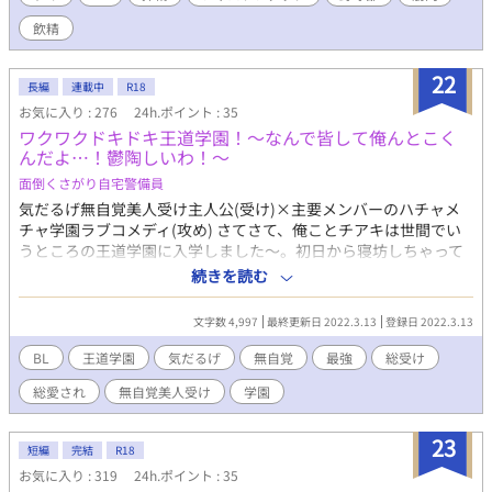
た。 そして、俺たちの目の前で始まったのは、常識がぶっ壊れる
飲精
衝撃の搾乳メソッド！ 「こうするともっと出るんだよォッ！」 牧
場主の丸太みてえな腕が、雄牛のケツの穴に、躊躇なくズッッッ
ッッブリと突き刺さる！ 「ん”ぎゃあああッ！びぐッ！い”ぐぅぅ
22
長編
連載中
R18
ぅぅぅッ！」 搾乳棟に響き渡るのは、苦痛の悲鳴じゃない。 灼熱
お気に入り : 276
24h.ポイント : 35
の快感に身をよじり、悶える、濁点まじりの喘ぎ声！ 最高のミル
ワクワクドキドキ王道学園！〜なんで皆して俺んとこく
クは、最高の快感から生まれる…！ やがて俺も、顔中ミルクまみ
んだよ…！鬱陶しいわ！〜
れで、その真髄を味わうことに…。 汗と筋肉と、濃厚なミルクに
まみれた、最高の職場見学！ 俺たちの未来は、もしかしたらこの
面倒くさがり自宅警備員
牧場にあるのかもしれない――！
気だるげ無自覚美人受け主人公(受け)×主要メンバーのハチャメ
チャ学園ラブコメディ(攻め) さてさて、俺ことチアキは世間でい
うところの王道学園に入学しました〜。初日から寝坊しちゃって
教師陣から目をつけられかけたけど、楽しい毎日を送っていま
続きを読む
す！(イエイ★)だけど〜、なんでかしらねけど、生徒会のイケメン
どもに認知されているが、まあそんなことどうだっていいっか？
文字数 4,997
最終更新日 2022.3.13
登録日 2022.3.13
(本人は自分の美貌に気づいていない) 卒業まで自由に楽しく過ご
していくんだ〜！お〜！...ってなんでこんなことになってんだよ
BL
王道学園
気だるげ
無自覚
最強
総受け
ーーーーー！！(汗) －－－－－－－－－－－－－－－－－－ 〇本
総愛され
無自覚美人受け
学園
作は全てフィクションです。 〇処女作だからあんまり強く当たん
ないでねーー！汗
23
短編
完結
R18
お気に入り : 319
24h.ポイント : 35