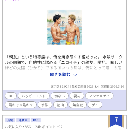
「親友」という特等席は、俺を焼き尽くす檻だった。 水泳サーク
ルの同期で、自他共に認める「ニコイチ」の親友、陽翔。 眩しい
ほどの太陽（ひかり）であるあいつの隣は、俺にとって唯一の居
場所であり、同時に地獄でもあった。 肩が触れ合う距離。混ざり
続きを読む
合う汗と塩素の匂い。 「お前は最高の親友だ」と笑うあいつに、
俺は何度殺されただろう。 抑えきれない欲情を、自分を痛めつけ
文字数 95,924
最終更新日 2026.8.4
登録日 2026.3.10
るような筋トレの負荷にすり替えて、 今日も俺は「最高の親友」
という仮面を被り続ける。 ――あの日、あのシャワー室で、あい
BL
ハッピーエンド
切ない
親友
ノンケ×ゲイ
つの「秘密」を暴いてしまうまでは。 触れてもいいのに、愛せな
陽キャ×陰キャ
水泳
筋肉
無自覚
ゲイ
い。 親友という名の地獄に溺れる、俺の壊れるほど一途な恋の記
録。 水泳サークルと「競パン」バイトを舞台に、「親友」と「恋
愛」の境界線に苦しむ、切なくて熱い青春BLです。
7
長編
連載中
R18
お気に入り : 856
24h.ポイント : 92