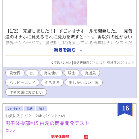
【1/23 完結しました！】 すごいオナホールを開発した。一見普
通のオナホに見えるそれに魔力を流すと……。 男以外の性がない
世界ナンシージエ。 魔法師団に所属している青年はナルシストだ
った。日々自分を鏡で眺めてはうっとりしてた青年は、自分をも
続きを読む
っと愛せないかと考える。それを原動力に開発したオナホ
は……。 青年はそのオナホを使ってオナニーしているところを幼
文字数 87,302
最終更新日 2021.1.23
登録日 2020.11.19
馴染みの騎士に見られ、めちゃくちゃに犯されてしまう。犯され
る自分も好きかも、とそれから騎士と関係を持つ青年。普通では
異世界
BL
魔法使い
騎士
魔道具
ないＨに騎士もまたのめり込んでいき……。 巨根騎士（人外混
ハッピーエンド
えろえろ
男しかいない世界
血・竜族・童貞）×ナルシスト魔法使い。あほエロハッピーエン
ド？ です。 短編の予定でしたが長くなりました（汗 ナルシスト
作者の頭はおかしい
／性癖／魔道具／オナニー／セルフセックス／疑似二輪挿し／巨
根／尿道責め／快楽堕ち／貞操観念皆無／魔法師団長はビッチ
16
（何
ｼｮｰﾄｼｮｰﾄ
完結
R18
お気に入り : 12
24h.ポイント : 49
男子体操部#15 白濁の商品開発テスト
コンノ