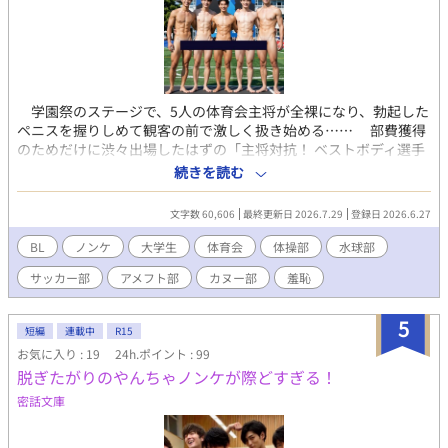
開発され、とろとろに溶かされていくまでの物語。 【登場人物紹
介】 ●受：サトウ アカシ（174cm / バレー部・リベロ） 筋肉質で
引き締まった身体を持つが、周りがデカすぎて相対的に「華奢」
扱い。 流されやすい性格だが、実は彼ら3人への依存心も強い。
夜な夜な3人に開発され、感度がバグり始めている。 ●攻1：オザ
キ カイ（193cm / バレー部・エース） 【属性：爽やか王子（偽）
学園祭のステージで、5人の体育会主将が全裸になり、勃起した
×執着×リーダー】 表向きは学校のアイドル的存在だが、中身は
ペニスを握りしめて観客の前で激しく扱き始める…… 部費獲得
一番ドス黒い。 3人の司令塔であり、アカシを「共有」すること
のためだけに渋々出場したはずの「主将対抗！ ベストボディ選手
を提案した張本人。笑顔で退路を断つタイプ。 ●攻2：サカモト
権」は、観客の野次と体育会ノリが絡み合ううちに完全に制御不
ソウ（190cm / 柔道部・重量級） 【属性：本能×享楽的×触りた
続きを読む
能となった。コンパクトな筋肉質ボディの器械体操部・坂口太
がり】 「技の練習」と称してアカシに寝技をかけるのが趣味。 3
河、日焼け跡が目に鮮やかな水球部・村井竜也、学内イケメン
人の中で最もテクニシャンで、アカシの性感帯を熟知している。
文字数 60,606
最終更新日 2026.7.29
登録日 2026.6.27
No.1のアメフト部・三浦佑太郎、J1入りが内定しているサッカー
手加減を知らない肉食獣。 ●攻3：アサカワ ダイチ（195cm/レ
部・庄子圭太、そして規格外の巨体と巨根を誇るカヌー部・久保
スリング部・フリースタイル） 【属性：無口×超重力級×一途】
BL
ノンケ
大学生
体育会
体操部
水球部
田玲音——ノンケの体育会男子である彼らは、羞恥を笑い飛ばし
言葉より行動で示すタイプ。その巨体とパワーは圧倒的で一度だ
サッカー部
アメフト部
カヌー部
羞恥
ながらも、次第に本気の性欲を剥き出しにしていく。 最初はた
きしめたら離さない。 見た目に反してアカシへの愛は誰よりも重
だのボディビル大会だった。しかし極小ビルパン姿で並んだ瞬間
く、献身的（？）
から、すべてが変わった。陰嚢がはみ出し、ペニスが露わにな
5
短編
連載中
R15
り、やがて5人全員がステージ上で堂々とオナニーを始めてしま
お気に入り : 19
24h.ポイント : 99
う。ピンクの亀頭から弧を描いて飛び散る精液、極太男根をドク
脱ぎたがりのやんちゃノンケが際どすぎる！
ドクと脈打たせながら悶えるイケメンの表情、垂直に噴き上がる
白濁、観客席にまで届く規格外の遠射——すべてが明るく、激し
密話文庫
く、容赦なく描かれる。ノンケ体育会男子特有の「恥ずかしいけ
ど、みんなやってるなら俺も」という負けず嫌いと、底抜けの性