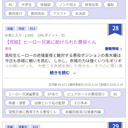
――5人の男たちが照明の下で勃起した陰茎をメジャーの横に晒
BL
大学生
体操部
ノンケ同士
体育会系
羞恥
し、サイズの多様性をカメラに刻む。適切な絶頂の迎え方を教え
筋肉受け
筋肉攻め
アメフト
水泳部
る自慰実演では、芝先生がカメラの視線に晒されながら、親指と
人差し指でカリを挟み、優しく撫で回す。最初は「研究のため」
と平静を装うが、無意識に乳首を撫で、腰がくねり始める。寸止
28
長編
完結
R18
めの限界で、勢いよく飛び散る白濁の弧が床を汚す瞬間、羞恥の
お気に入り : 1,566
24h.ポイント : 35
瞳に甘い傾倒が宿る。コンドームの着脱方法も、勃起した陰茎で
【完結】ヒーロー兄弟に助けられた悪役くん
実演。ゴムを根元まで下ろし、ぬめりを帯びた竿をゴム越しに扱
く中、芝先生の息が荒くなり、左手が胸板を撫でる仕草が、ノン
赤牙
書籍情報
ケの葛藤を露呈する。射精の脈動がゴムを膨らませ、零さずゴム
高校生ヒーローの赤城星夜と敵対する悪役ポジションの青木優は
を縛る手つきが、教育的必要性を強調しつつ、視線の熱さを増幅
今日も赤城に戦いを挑む。 しかし、赤城の力は強くいつもギリギ
させる。 一方、俺と水泳部の友人・誉田航也は、互いの体をカ
リの戦いだった。 今度こそ赤城を倒して見せる… そう心に誓い青
メラに晒しながら、先生や仲間たちの視線に耐える。日焼けした
木は新しい武器の作成や作戦を考える日々を送っていた。 しかし
続きを読む
筋肉質ボディの誉田が、ズル剥けの15cmをゴム越しに扱き、白濁
ある日、青木とは違う強大な敵が赤城を襲う。 赤城の弟 ヒカルを
が脈打つ感触に体を震わせる姿や、俺のアナルに芝先生の18cmが
人質に取られピンチの赤城。 このままでは赤城が他の奴に倒され
沈み、内壁を抉る熱い摩擦に喘ぎが漏れる瞬間……。器械体操部
文字数 89,871
最終更新日 2020.8.16
登録日 2020.5.29
てしまう… 「そいつを倒すのは……俺だぁぁあ！！」 俺は同じ志
の後輩・高瀬のドSなカメラワークが、微かな震えや滴る汗、溢れ
を持つ敵へと突っ込んでいき赤城を助けるような行動をとってし
ヒーロー兄弟✖️悪役
3Pあり
ピュアボーイの悪役受け
BL
る精液のぬめりを克明に捉える。ノンケの俺が、男たちの熱い視
まう。 そして俺は力尽き意識を失い倒れてしまう。 俺は赤城兄弟
線に溺れ、好奇心が疼く過程を、詳細に追う。安全なアナルセッ
執着・溺愛
治療という名の監禁
エロ多め
に助けられ気が付いた時には赤城家のベッドで寝かされ治療され
クスを教えるための前戯では、芝先生の指が俺の最奥を広げ、ロ
ていた。 しかし…優しい赤城の弟 ヒカルに怪我した体を治療され
変態兄弟に教育される悪役くん
本編完結済/以後番外編
ーションのぬめりが前立腺を刺激。電撃のような快楽に、俺の陰
ればされる程に疼きだしおかしくなる俺の体。 ヒカル… 俺の下半
茎が触れずビクビク震え、白濁が腹筋に飛び散る。芝先生の逞し
身がムズムズしてなんだか…おかしいんだが… 赤城…？ 抜け駆け
い掌が俺の腰をがっちりと固定し、逃げ場を失った俺のアナルを
29
するなって……あっ…下半身は今からヒカルに治療してもらう予
長編
連載中
R18