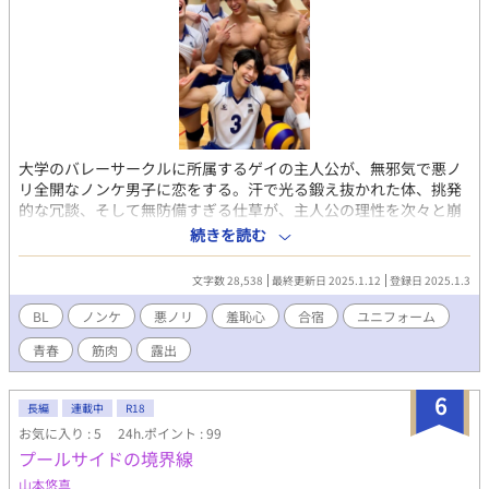
欲が炸裂する。 最後まで笑顔を崩さず、照れながらも本気でイ
キ果てる体育会主将たち。彼らの汗と精液と喘ぎ声が、頭の中か
ら離れなくなる！ （過激な描写を含むため、18歳以上の読者に限
定） 【「男子体操部シリーズ」の第16作です。これまでの作品を
先に読んでいただけると、なお一層お楽しみいただけます！】
大学のバレーサークルに所属するゲイの主人公が、無邪気で悪ノ
リ全開なノンケ男子に恋をする。汗で光る鍛え抜かれた体、挑発
的な冗談、そして無防備すぎる仕草が、主人公の理性を次々と崩
壊させる。仲間たちの悪ふざけや予想外の展開の中で繰り広げら
続きを読む
れるのは、青春の甘酸っぱさだけではない、刺激的でスリリング
な瞬間の連続。 大胆で官能的な描写が盛り込まれた、青春とエロ
文字数 28,538
最終更新日 2025.1.12
登録日 2025.1.3
スが溶け合う悪ノリ全開のラブストーリー！ この物語はフィクシ
ョンです。登場する人物、団体、名称、設定などはすべて架空の
BL
ノンケ
悪ノリ
羞恥心
合宿
ユニフォーム
ものです。また、本作は犯罪行為を助長したり、推奨したりする
青春
筋肉
露出
意図は一切ありません。
6
長編
連載中
R18
お気に入り : 5
24h.ポイント : 99
プールサイドの境界線
山本悠真