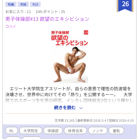
26
短編
完結
R18
お気に入り : 11
24h.ポイント : 35
男子体操部#13 欲望のエキシビション
コンノ
エリート大学院生アスリートが、自らの意思で理性の防波堤を
決壊させ、世界中に向けてその「昂り」を公開するーー。 大学
院でのスポーツ生化学の研究、インカレ団体総合2位という輝かし
い実績、そしてアンダーウェアモデルとしての完璧な肉体美。片
続きを読む
岡浩平は、誰もが羨む「文武両道のエリート」そのものだった。
しかし、彼には隠された「武器」があった。それは、モデル活動
文字数 33,265
最終更新日 2026.5.4
登録日 2026.4.10
でも称賛を浴びる、勃起時に17センチに達する上反りのペニス
だ。 ある日、彼のもとに持ち込まれたのは、実名・顔出しを条
BL
大学院生
体操部
体育会系
ノンケ
羞恥
件に、カメラの前で本能のままに乱れる姿を配信する過激なネッ