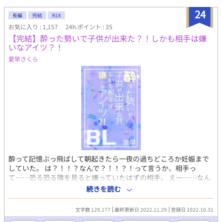
24
長編
完結
R18
お気に入り : 1,157
24h.ポイント : 35
【完結】酔った勢いで子供が出来た？！しかも相手は嫌
いなアイツ？！
愛早さくら
酔って記憶ぶっ飛ばして朝起きたら一夜の過ちどころか妊娠まで
していた。 は？！！？なんで？！！？！って言うか、相手っ
て……恐る恐る隣を見ると嫌っていたはずの相手。 えー……なん
で…………冷や汗ダラダラ 焦るリティは、しかしだからと言って
続きを読む
お腹にいる子供をなかったことには出来なかった。 みたいなとこ
ろから始まる、嫌い合ってたはずなのに本当は……？！ という感
文字数 129,177
最終更新日 2022.11.29
登録日 2022.10.31
じの割とよくあるBL話を、自分なりに書いてみたいと思います。