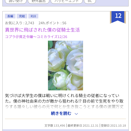
誘い受け
野外露出
ハッピーエンド
BL
濃厚なトリオ・セックス！ ～～～～～ 【本作のポイント】
●「健康的アスリート」×「どネコな子犬系」 陸上部仕込みの美
体に反し、大好きな「巨根」を前にすると、プライドを捨ててワ
12
長編
完結
R18
ンワン懐く拓磨。性欲と先走りで知性がトロトロに溶かされたお
お気に入り : 2,743
24h.ポイント : 56
バカな姿と、その裏にある寂しがり屋な素顔を、全力で愛でる物
異世界に飛ばされた僕の従騎士生活
語です。 ​ ●夏の鎌倉を駆ける「ふんどし俥夫」の露出感 白の六尺
褌に法被一枚という、公道ギリギリの過激な格好で獲物を誘うシ
コプラ＠貧乏令嬢〜コミカライズ12/26
チュエーション。汗ばんだ肌の日焼け跡や、引き締まった筋肉の
躍動を楽しめます。 ​ ●こだわりのフェティシズム描写 「生脚」
「日焼け跡」「全身脱毛済みの小麦肌」に加え、本人がトラウマ
でありつつも、攻め手にとっては最高のご馳走となる「真性包
茎」など、マニアックなフェチ要素を極限まで詰め込みました。 ​
●圧倒的パワーの「兄貴分2人」による3P ガチムチ極太の将人＆
20cm超の長身スリ筋の健太。理想的な上位個体二人に口もアナル
も完全に支配され、大量の精子でパンパンに中出しされる背徳的
な３Ｐ！ ​ ●多幸感あふれる「ハッピー・セックス」 ただ激しい
だけでなく、拓磨が「兄ちゃん」と懐き、攻める側も彼を「最高
気づけば大学生の僕は戦いに明けくれる騎士の従者になってい
のちんぽ犬」と慈しむ、寂しがり屋が救われる多幸感満載のハッ
た。僕の神社由来の力が敵から狙われる⁉︎ 目の前で生死をやり取
ピーエンドです。 ※完結済み 〜〜〜〜〜 【登場人物】 香坂 拓磨
りする雄々しい彼らの元で何とか生き抜こうとする僕の波瀾万丈
属性: 明教大学1年 / 元陸上部 体格: 163cm、56kg。小柄ながら陸
な毎日。 #異世界の中で無意識成り上がり#スパダリ攻略し過ぎて
上で鍛えたしなやかな筋肉と、脱毛済みの小麦肌が自慢。 性格:
続きを読む
激甘展開に⁉︎ #自覚なしの甘えた＃周囲を翻弄 #スパダリの苦
欲望に忠実な「戦略的ワンコ」。実は過去の失恋から寂しがり
悩 ※印は背後注意が正解です(萌えるエロを目指してます汗) ♡
屋。理想の兄貴に可愛がられるため、知性をドロドロに溶かして
文字数 133,496
最終更新日 2021.12.31
登録日 2021.10.18
戦国時代の衆道をイメージして書いてます♡騎士同士の厳しい状
尽くす。 将人 体格: 肩幅の広いバレーボールのような筋肉の