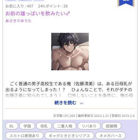
犯すピストンが加速する中、無意識に自分の乳首を撫でる仕草
定で… あれ？ 2人とも顔が近…あっ…ちょっ…待っ………。 ムッ
お気に入り : 487
24h.ポイント : 28
が、葛藤の深さを物語る。寸止めの繰り返しで溜め込んだ28歳の
ツリで少しSっ気のある兄とデロデロに悪役くんを溺愛してくる
熱い精液がドクドクと奥に注がれ、内壁を満たす脈動が俺を溶か
お前の雄っぱいを飲みたい♂
弟。 そんな２人にひたすら愛される純粋無垢な悪役くんのお話で
す。 前4作で築いた体操部の絆が、性教育の名の下に新たな痴
あさきりゆうた
す。 ヒーロー兄弟✖️悪役青年の3Pがメイン 他の作品で行き詰まっ
態を生む。第5作は、元アメフト選手・芝先生の内面的葛藤と快楽
た時に気分転換で書いてるのでノリと勢いだけの作品です٩( ᐛ )و
への傾倒を克明に描くエロティックな作品。カメラの前で、男た
深く考えずに読んで下さい_(┐「ε:)_ 更新は不定期ですm(__)m
ちの身体が絡み合う禁断の教材制作。後半、無修正の動画が付属
２〜４日おき位に更新していくと思います〜。 遅くてスミマセン
高校の生徒たちの視線に晒され、教室が18歳の青臭い精液の匂い
m(._.)m ✳︎R18作品です。予告ないのでご注意下さい！ ✳︎本編４話
でむせ返る模擬授業の熱気は、さらなる恥辱の連鎖を呼ぶ。ノン
以降はエロ多め…いやエロしかないです…(´⊙ω⊙`)汗
ケの肉体が、カメラと視線に犯される！ （過激な描写を含むた
め、18歳以上の読者に限定）
ごく普通の男子高校生である俺（佐藤清美）は、ある日母乳が
出るようになってしまった！？ ひょんなことで、それがダチの
佐藤正義に知られてしまう！ 口外しないことを条件に、俺の母
乳はダチに吸われる事になり、更にはとんでもない変態プレイま
続きを読む
で強要されるようになっちまった！？ ※1 恋愛描写より、変態
描写、阿呆描写の多い作品です。 ※2 番外編はより変態的な展
文字数 197,268
最終更新日 2023.1.21
登録日 2019.2.6
開になっています 現在、筆者のネタ切れ感がすごいあります(汗)
私の力で書ける範囲であれば何とか書くようにします！ 感想あた
BL
学園
母乳
二重人格
リバあり
超展開
りでなんなりとどうぞ！ 人目に見える感想ではちょっとという方
スカトロ表現あり
ギャグときどきシリアス
オメガバース
は筆者のページにツイッターＵＲＬ貼っているのでＤＭを！ 【近