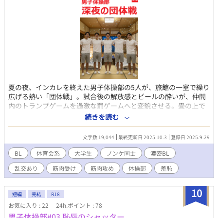
なかった、護衛騎士その人だった。 ディルは次第に、騎士の青
年と文官の青年と親しくなり、二人の間で気持ちが揺れること
に。 平行世界に転移し、ディルレクシアとして生きることにな
ったディルの望みは、「ほのぼのほっこり家庭を築く」こと。
さてはて、ディルの平穏な明日はどっちだ？ ---------------------
※平行世界への転生ものです。 ※オメガバースですが、「運命の
番」設定はなし。女性オメガもいません。 ※わたしの作品にして
は珍しく、メインキャラは男のみのBLです。（後で脇役で女性が
ちらりと出てくるかもしれませんが、メインにはいません） ※ほ
夏の夜、インカレを終えた男子体操部の5人が、旅館の一室で繰り
ぼ全員、美形。 ※ベッドシーンはおそらく後半だと思いますが、
広げる熱い「団体戦」。試合後の解放感とビールの酔いが、仲間
途中で入る時は注意します。 ※ムーンのほうでも重複投稿してい
内のトランプゲームを過激な罰ゲームへと変貌させる。畳の上で
ます。
汗とアルコールの匂いが混じり、蛍光灯の薄暗い光の下、男たち
続きを読む
の欲望が暴走する。 4年生2人、3年生1人、2年生2人の5人の筋肉
質な体操部員たちが、ポーカーで勝負。最初は腕立てや一発芸と
文字数 19,044
最終更新日 2025.10.3
登録日 2025.9.29
いった軽い罰ゲームだったが、ビールの空き缶が増えるにつれ、
賭けは「10秒キス」「乳首舐め」とエスカレート。仲間たちの野
BL
体育会系
大学生
ノンケ同士
濃密BL
次とスマホでの撮影が、羞恥と興奮を煽る。ついには「最下位が
乱交あり
筋肉受け
筋肉攻め
体操部
羞恥
トップに犯される」という罰ゲームが登場。筋肉質な体が汗で光
り、喘ぎ声と肉のぶつかる音が部屋を満たす。行為は正常位、バ
ック、騎乗位と続き、視線とカメラに晒されながら、ノンケの彼
10
短編
完結
R18
らが快楽に溺れていく。行為の合間に交わされる軽口や、仲間同
お気に入り : 22
24h.ポイント : 78
士の信頼感が、過激な場面に奇妙な親密さを添える。汗ばんだ
男子体操部#03 恥辱のシャッター
肌、筋肉の収縮、脈打つ陰茎の描写が、読者を物語の熱気の中に