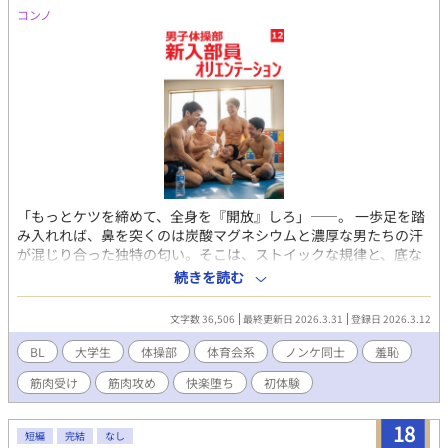
ら絞り出す工程まで、至近距離で克明に撮影。だがその中でも特
コンノ
に異彩を放ったのは、童顔のドS大学生・高瀬恒征。20cmを超え
る規格外の巨根を誇る彼は、この普通のオナニーではイケないと
「オカズ」を要求する…… ノンケのプライドを粉々にされなが
らも、肉体が正直に反応してしまう塩谷。カメラのレンズ越しに
交錯する視線、飛び散る汗と精液、獣のような喘ぎ声。器械体操
部員たちの底なしの性欲が、臨床試験室という密室で爆発的に連
鎖していく。 白濁まみれの極限羞恥と、体育会系男子たちの溢
れんばかりの欲望が織りなす、シリーズ史上最も濃厚で倒錯した
一作。読む者の理性をも白く染め上げる、熱くねっとりとした快
楽の商品開発テストが今、始まる。 （過激な描写を含むため、18
「もっとケツを締めて、全身を『開放』しろ」――。 一歩足を踏
歳以上の読者に限定） 【「男子体操部シリーズ」の第15作です。
み入れれば、鼻を突くのは炭酸マグネシウムと濃厚な男たちの汗
これまでの作品を先に読んでいただけると、なお一層お楽しみい
が混じり合った独特の匂い。そこは、ストイックな規律と、底な
ただけます！】
しの性欲が表裏一体となった男子器械体操部の「聖域」だ。 名門
続きを読む
の大学体操部に入部した長谷部剛と長嶋柊斗を待ち受けていたの
は、彼らの常識を根底から覆す「新入部員オリエンテーション」
文字数 36,506
最終更新日 2026.3.31
登録日 2026.3.12
の洗礼。練習後のロッカールーム、そこでは主将・坂口の号令と
ともに、全裸の男たちが当然の権利を主張するように互いの欲望
BL
大学生
体操部
体育会系
ノンケ同士
羞恥
を剥き出しにし、集団自慰に興じている。鍛え抜かれた肉体が放
筋肉受け
筋肉攻め
快楽堕ち
初体験
つ熱気、掌と粘膜が擦れる生々しい音、そして空間を支配する圧
倒的な精液の香り。 憧れの先輩たちの「真の姿」を目の当たりに
し、羞恥と困惑に震える新入部員たち。しかし、逃れられない衆
18
短編
完結
なし
人環視のなかで、彼らの中の「オス」としての本能が抗いようも