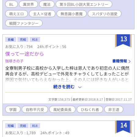
況下での甘い癒しがお好きな方にオススメです♪ ☆戦闘シーンも
塊。極太巨根と圧倒的パワーを誇るドSなアニキ。 健太 体格:
BL
異世界
魔法
第９回BL小説大賞エントリー
あります 第9回BL大賞28位
20cmを超える「最長」の武器を持つ、スリムで美麗なスリ筋体
萌えエロ
主人×従者
無意識小悪魔
スパダリの溺愛
型。 役割: 包茎フェチ。拓磨のトラウマを極上の価値に変え、言
葉とテクニックで攻める知略型アニキ。
戦闘ファンタジー
13
長編
完結
R18
お気に入り : 794
24h.ポイント : 56
僕って一途だから
珈琲きの子
書籍情報
全寮制男子校に高校から入学した梓は恩人であり初恋の人に偶然
再会するが、高校デビューで外見をチャラくしてしまったことが
原因で気付いてもらえなかった上、その人には好きな人がいると
知ってしまう。苦肉の策でセフレにしてもらうことに成功し、イ
続きを読む
イ感じ（？）に過ごしていたのだが、ある日、時季外れの転校生
がやってきて…。※主人公が結構下品発言をします。一応Ｒ１８
文字数 158,575
最終更新日 2018.8.17
登録日 2017.11.17
シーンには*を入れるようにします。全体的にかるーい仕上がりに
なると思います。←軽くならない感じになってきました。スミマ
学園
自称平凡受
風紀委員長
ひねくれ者
非王道
セン汗
14
短編
完結
R18
お気に入り : 1,789
24h.ポイント : 49