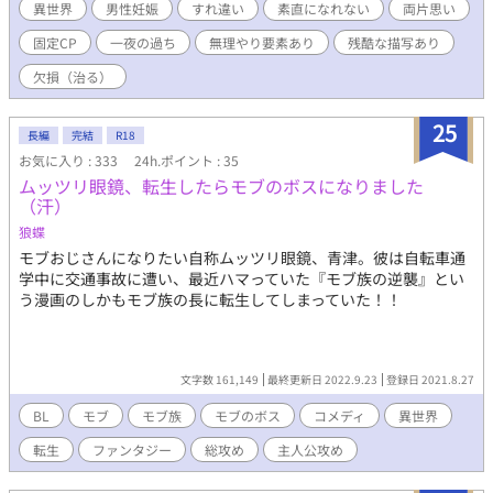
・いつも通りの世界のお話ではありますが、今度は一応血縁では
異世界
男性妊娠
すれ違い
素直になれない
両片思い
ありません。 （だけど舞台はナウラティス。） ・相変わらず貴族
固定CP
一夜の過ち
無理やり要素あり
残酷な描写あり
とかそういう。（でも流石に王族ではない。） ・男女関係なく子
供が産める魔法とかある異世界が舞台。 ・R18描写があるお話に
欠損（治る）
はタイトルの頭に*を付けます。 ・頭に☆があるお話は残酷な描
写、とまではいかずとも、たとえ多少であっても流血表現などが
25
あります。 ・言い訳というか解説というかは近況ボードの「突発
長編
完結
R18
短編2」のコメント欄からどうぞ。
お気に入り : 333
24h.ポイント : 35
ムッツリ眼鏡、転生したらモブのボスになりました
（汗）
狼蝶
モブおじさんになりたい自称ムッツリ眼鏡、青津。彼は自転車通
学中に交通事故に遭い、最近ハマっていた『モブ族の逆襲』とい
う漫画のしかもモブ族の長に転生してしまっていた！！
文字数 161,149
最終更新日 2022.9.23
登録日 2021.8.27
BL
モブ
モブ族
モブのボス
コメディ
異世界
転生
ファンタジー
総攻め
主人公攻め