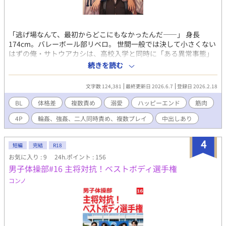
「逃げ場なんて、最初からどこにもなかったんだ――」 身長
174cm。バレーボール部リベロ。 世間一般では決して小さくない
はずの俺・サトウアカシは、高校入学と同時に「ある異常事態」
に巻き込まれていた。 それは、高校で同級生になった3人の「猛
続きを読む
獣」たちに目をつけられたこと。 バレー部の絶対的エース、オザ
キカイ（193cm）。 柔道部の本能的肉食獣、サカモトソウ
文字数 124,381
最終更新日 2026.6.7
登録日 2026.2.18
（190cm）。 レスリング部の無口な重戦車、アサカワダイチ
（195cm）。 規格外の体格と体力を持つ彼らは、ある日、とんで
BL
体格差
複数責め
溺愛
ハッピーエンド
筋肉
もない「協定」を結んだ。 『誰か一人が抜け駆けするのはナシ
4P
輪姦、強姦、二人同時責め、複数プレイ
中出しあり
だ』 『喧嘩になるからな』 『……だから、3人で仲良く使うこと
にした』 「共有（シェア）」 その言葉の意味を理解する間もな
く、俺の日常は彼らの重く、熱く、歪んだ愛に塗り潰されてい
4
短編
完結
R18
く。 放課後の廃校舎、部活遠征先のホテル、そして逃げ場のない
お気に入り : 9
24h.ポイント : 156
週末の自宅……。 1人でも太刀打ちできない相手が、3人掛かりで
男子体操部#16 主将対抗！ベストボディ選手権
俺を貪り尽くす。 「アカシ、いい声で鳴けよ。……まだ1人目だ
ぞ？」 「俺のでガバガバになった後は、アイツらのも入りやすい
コンノ
だろ？」 「……逃がさない。骨の髄まで、俺たちのモンだ」 拒絶
すれば力でねじ伏せられ、受け入れれば脳が溶けるほどの快楽を
与えられる。 筋肉と汗、そして雄の匂いに満ちた「肉の檻」。 こ
れは、規格外のスパダリ3人に愛されすぎた俺が、身も心も彼らに