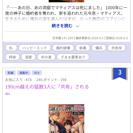
「……あの日、あの洞窟でマティアスは死にました」 1000年に一
度の神子に婚約者を奪われ、家を追われた元令息・マティアス。
生きるために傭兵の道を選んだはずが、たった数匹のゴブリンに
ボコボコにされ、無残な半死体となって洞窟の底へ突き落とされ
続きを読む
る。 死を待つだけだったマティアスの前に現れたのは、戦場で死
を狩り続けてきた隻腕の傭兵・ガルド。 彼はマティアスを拾い、
文字数 147,209
最終更新日 2026.8.2
登録日 2026.6.5
その無骨な手で「生きること」を教え始めた。 「お前が生きるの
に、俺の許可は必要ない」 ――王宮の甘い砂糖菓子のような日々
BL
ハッピーエンド
婚約破棄
執着
傭兵
共依存
とは比べ物にならない、血と汗がにじむ徹底した生存戦略。 死の
師弟
溺愛
年の差
ざまぁ要素あり
淵から舞い戻った令息は、その術を学び自分自身の足で歩き始め
る。 誇りを捨て、 名を捨て、 愛を得る。 傭兵として生まれ変わ
った令息の、歪で純粋な溺愛成長物語。 【完結御礼】 第1部本編
3
長編
連載中
R18
は完結しました。最後までお付き合いいただきありがとうござい
お気に入り : 478
24h.ポイント : 198
ました。 現在第2部の新婚編を更新しています。 毎日21:30更新、
190cm越えの猛獣3人に「共有」される
全話予約投稿済みです。 【Xのご案内】
https://x.com/bunbun_melon 番外編にするまでもない小ネタSS
Aki
は全てこちらです。甘かったり愛が重すぎてちょっと様子がおか
しかったり。私の脳内の墓場です。気軽に墓参りしていただけた
ら喜びます。