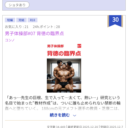
況報告】 20.02.10 新話「痴漢するな(3)」を投稿しました。良い
ショタあり
最終回だった……。 20.02.11 「記憶喪失になるな(2)」を投稿し
ました。よいこは小さな男の子にこんなことしないようにね？
30
20.02.12 「俺達を子供にするな(1)」を投稿します。ショタ×ショ
短編
完結
R18
タ 好きかい？ 20.02.14 「好きな子をレイプしてしまったんです
お気に入り : 21
24h.ポイント : 28
がどうすれば良いですか(1)」を投稿しました。 書きたいネタを番
男子体操部#07 背徳の臨界点
外編にしました。 20.02.17 「好きな子をレイプしてしまったんで
コンノ
すがどうすれば良いですか(2)」を投稿しました。 初めてをいただ
く話は最高だぜ！！ 20.02.18 「好きな子をレイプしてしまったん
ですがどうすれば良いですか(3)」を投稿します。 本編よりいい最
終回……ではなく(4)で終了予定です。 20.02.19 好きな子をレイ
プしてしまったんですがどうすれば良いですか(4)投稿しました。
やっぱハッピーエンド大好き。 そして、 新たな保健室の物語が幕
開けか！？ 20.02.20 ノンケの腐男子ですけどBL創作のために彼
氏が欲しいんですが(1)を投稿します。 小説家たるもの、リアルな
経験をしないとな！ 21.03.08 読者様にスクリーン越しにリモート
土下座します。久々の投稿で申し訳ないです。とりあえず生きて
います。学園生活編として最新話「座薬で感じるな！」を投稿し
「あっ…先生の巨根、生で入って…太くて、熱い…」研究という
ました。一応R18描写ありますが、一日外出録ハンチョ○なみに
名目で始まった“教材作成”は、ついに誰も止められない禁断の輪
に商品のステマやっている描写もあります。 21.03.21 二重人格の
姦へと堕ちていく。 188cmの元アメフト選手の教員・芝康二は、
子と付き合いたいのですがどうすれば良いでしょうか？ 一気に完
自分のアナルを学生の生巨根に抉られながら、喉でもう一本の凶
続きを読む
結まで五話公開しました！ 一番闇の深いヒロイン♂ができあが
器を咥えさせられる。ノンケの理性が崩壊する瞬間を目の当たり
りました。 23.01.21 番外編：校医の不純同性交遊相談所で 亡く
にした水泳部エース誉田航也は、自分も同じ穴に落ちていく。そ
なった彼女の弟を好きになってしまいましたを投稿しました。 一
文字数 34,449
最終更新日 2025.12.20
登録日 2025.12.7