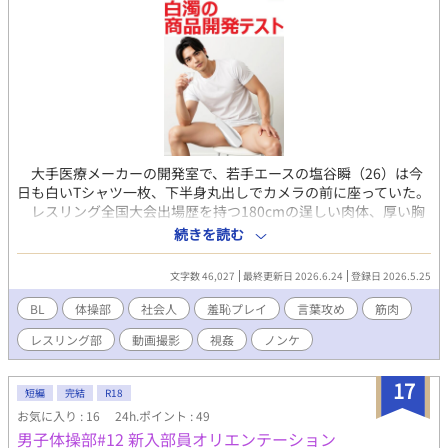
大手医療メーカーの開発室で、若手エースの塩谷瞬（26）は今
日も白いTシャツ一枚、下半身丸出しでカメラの前に座っていた。
レスリング全国大会出場歴を持つ180cmの逞しい肉体、厚い胸
板と鋼のような腹筋、18cmを超える極太の男根。それらがすべ
続きを読む
て、採精カップの性能検証という名目で、3台の固定カメラと手持
ちカメラに容赦なく記録される。毎日のように先輩の射精を間近
文字数 46,027
最終更新日 2026.6.24
登録日 2026.5.25
で見せつけられ、自分もまた大量の白濁をカップにぶちまける
——そんな倒錯した日常に、塩谷は気づけば羞恥の奥底から熱い
BL
体操部
社会人
羞恥プレイ
言葉攻め
筋肉
昂ぶりを抑えきれなくなっていた。 そして運命の外部モニター
レスリング部
動画撮影
視姦
ノンケ
試験当日。集められたのは現役器械体操部員を含む30人の精悍な
若者たち。彼らもまた前室で全裸にされ、白Tシャツ一枚という屈
辱の格好で臨床試験室へ。いきり立った男根、重く垂れさがる陰
17
短編
完結
R18
嚢を晒しながら、次々とカメラの前に座らされる。 「イきま
お気に入り : 16
24h.ポイント : 49
す……出ます……！」 申告の声が響き、若々しい肉棒がビクビ
男子体操部#12 新入部員オリエンテーション
クと痙攣しながら濃厚な精液を噴射する。最後の一滴まで根元か