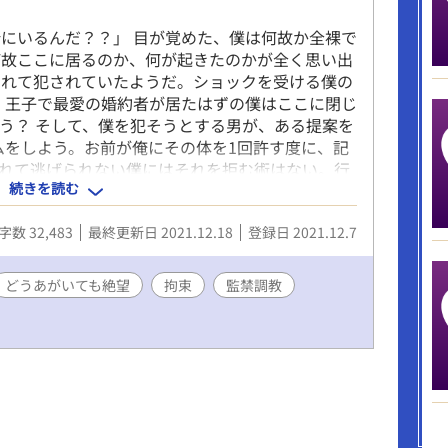
にいるんだ？？」 目が覚めた、僕は何故か全裸で
何故ここに居るのか、何が起きたのかが全く思い出
されて犯されていたようだ。ショックを受ける僕の
、王子で最愛の婚約者が居たはずの僕はここに閉じ
う？ そして、僕を犯そうとする男が、ある提案を
ムをしよう。お前が俺にその体を1回許す度に、記
されて逃げられない僕にはそれを拒む術はない。行
続きを読む
記憶の断片。少しずつ記憶を取り戻していく
リと違い、シリアスでエロ描写も割とハード系とな
字数 32,483
最終更新日 2021.12.18
登録日 2021.12.7
うあがいても絶望」、メリバ寄りの結末の予定で
い。また、「※」付きがガッツリ性描写のある回で
囲気があります。
どうあがいても絶望
拘束
監禁調教