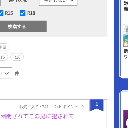
嫌
義
R15
R18
絶望
断
り
R15
R18
件
1
お気に入り : 741
24h.ポイント : 0
は幽閉されてこの男に犯されて