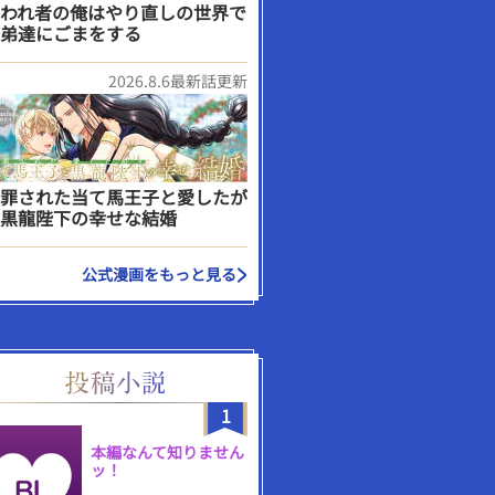
われ者の俺はやり直しの世界で
弟達にごまをする
2026.8.6最新話更新
罪された当て馬王子と愛したが
黒龍陛下の幸せな結婚
公式漫画をもっと見る
1
本編なんて知りません
ッ！