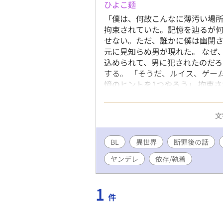
ひよこ麺
「僕は、何故こんなに薄汚い場所
拘束されていた。記憶を辿るが
せない。ただ、誰かに僕は幽閉
元に見知らぬ男が現れた。 なぜ
込められて、男に犯されたのだろ
する。 「そうだ、ルイス、ゲー
憶のヒントを1つやろう」 拘束
為を行う度に男が話す失われた
が……。 ※いままでのギャクノ
文
ります。タグにもありますが「ど
すので苦手な方はご注意くださ
すが、物語の都合上大体性的な雰
BL
異世界
断罪後の話
ヤンデレ
依存/執着
1
件