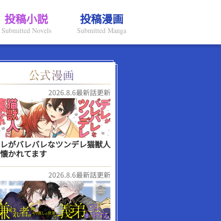
投稿小説
投稿漫画
Submitted Novels
Submitted Manga
2026.8.6最新話更新
レがバレバレなツンデレ猫獣人
懐かれてます
2026.8.6最新話更新