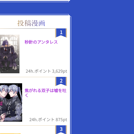
1
秒針のアンタレス
24h.ポイント 3,629pt
2
焦がれる双子は嘘を吐
く
24h.ポイント 875pt
3