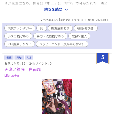
らか猛毒になり、世界は『地上』と『地下』で分かたれた。法と
秩序で守られた『地上』と奴隷制度を設けた独自の文化を持つ
続きを読む
『地下』。その世界が交わるとすれば『地上』から『地下』への
片道切符だった。 地上の大学に通う学生、珠女（たまめ）クリフ
文字数 313,222
最終更新日 2020.11.4
登録日 2020.10.11
が目覚めるとそこは高級奴隷市場だった。クリフを一目見て気に
入った明嵐 幸樹（みあらし こうき）は彼を高額で即決する。奴隷
現代ファンタジー
BL
胸糞展開あり
輪姦(モブ姦)
を従順な犬のように手懐ける『調教師』を生業とする幸樹は地上
小スカ描写あり
暴力・流血描写あり
奴隷×主人
に帰りたがるクリフを壊そうとする。 ※ほとんど濡れ場で構成さ
れたR18要素しかないBL小説です。序盤は凌辱ばかりの胸糞展開
R18要素しかない
ハッピーエンド（後半から甘々）
なので、読む際はご注意ください。最後はハッピーエンドになる
のでその旨だけご安心頂ければ幸いです！（5章あたりから甘くな
5
ってきます）※
長編
完結
R18
お気に入り : 35
24h.ポイント : 0
天底ノ箱庭 白南風
Life up＋α