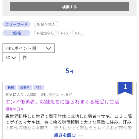
フリーワード
奴隷×主人
R指定
R指定なし
R15
R18
件
5
件
1
長編
連載中
R15
お気に入り : 2,300
24h.ポイント : 674
エンド後勇者、奴隷たちに振られまくる総受け生活
極寒の日々
異世界転移した世界で魔王討伐に成功した勇者マサキ。 コミュ障
でゲイのマサキは、有り余る討伐報酬で大きな屋敷に住み、好み
の男性奴隷を次々購入。 恋人になって貰おうともくろむが同性愛
が受け入れられていない世界でことごとく振られ続け、仕方がな
続きを読む