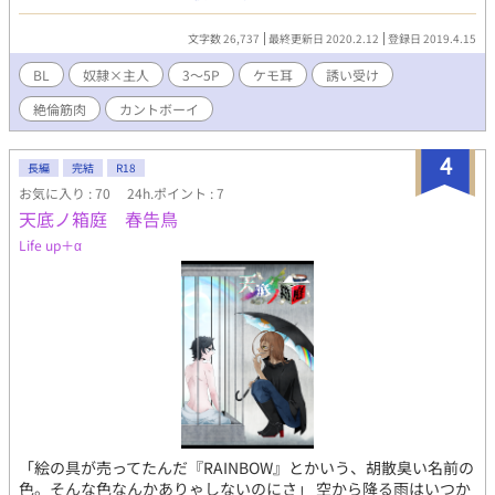
カは意気揚々としていた。 それがまさか、奴隷に養われる生活に
なるとは思わずに…。 雄奴隷×ド変態ホモ狼少年主人のアホエロ
文字数 26,737
最終更新日 2020.2.12
登録日 2019.4.15
BL、爆誕！？ ※ 一部性癖が爆発してます。特に以下の要素にご注
意下さい。 ・カントボーイ ・奴隷売買表現 ・肉体改造設定あ
BL
奴隷×主人
3～5P
ケモ耳
誘い受け
り …これで作者の性癖完全暴露とは思わないように。もっと酷い
絶倫筋肉
カントボーイ
ので！！（何 取り敢えず何も考えずに読んで下さると嬉しいで
す。
4
長編
完結
R18
お気に入り : 70
24h.ポイント : 7
天底ノ箱庭 春告鳥
Life up＋α
「絵の具が売ってたんだ『RAINBOW』とかいう、胡散臭い名前の
色。そんな色なんかありゃしないのにさ」 空から降る雨はいつか