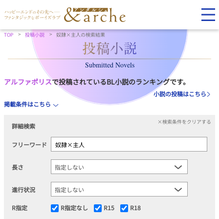
TOP
投稿小説
奴隷×主人の検索結果
Submitted Novels
アルファポリス
で投稿されているBL小説のランキングです。
小説の投稿はこちら
掲載条件はこちら
×検索条件をクリアする
詳細検索
フリーワード
長さ
進行状況
R指定
R指定なし
R15
R18