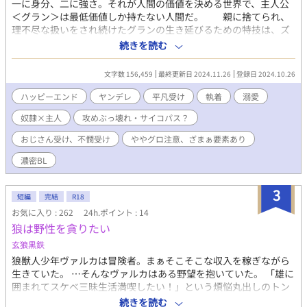
一に身分、二に強さ。それが人間の価値を決める世界で、主人公
＜グラン＞は最低価値しか持たない人間だ。 親に捨てられ、
理不尽な扱いをされ続けたグランの生き延びるための特技は、ズ
バリ《媚びる事》！ そんなグランはいつしか自分がされてき
続きを読む
た嫌な事を、全部奴隷にやってやろうと目論み、奴隷＜サン＞を
手に入れるが、何だかんだで悪い事ができずに中々それを果たせ
文字数 156,459
最終更新日 2024.11.26
登録日 2024.10.26
なかった。 そんな中、ある事がキッカケで１０００年後の未
来にタイムスリップしたグランだったが、そこはたった一人の＜
ハッピーエンド
ヤンデレ
平凡受け
執着
溺愛
神王＞と呼ばれる人物が人類を支配している未来だった。
奴隷×主人
攻めぶっ壊れ・サイコパス？
────が……？ あれ？？どういう事？？？ 【精神ぶっ
壊れヤンデレ王 ✕ 悪い事ができない不憫平凡おっさん】で
おじさん受け、不憫受け
ややグロ注意、ざまぁ要素あり
す。 ヤンデレ要素満載 ＆ 奴隷などの良くない設定や行動な
どなどダークチックな場面が結構あるので、不快に感じてしまっ
濃密BL
た方がいたらすみません_○/|_ 土下座！
3
短編
完結
R18
お気に入り : 262
24h.ポイント : 14
狼は野性を貪りたい
玄狼黒鉄
狼獣人少年ヴァルカは冒険者。まぁそこそこな収入を稼ぎながら
生きていた。 …そんなヴァルカはある野望を抱いていた。 「雄に
囲まれてスケベ三昧生活満喫したい！」という煩悩丸出しのトン
デモな野望だった。 筋骨隆々で性欲も強い男奴隷を買い、ヴァル
続きを読む