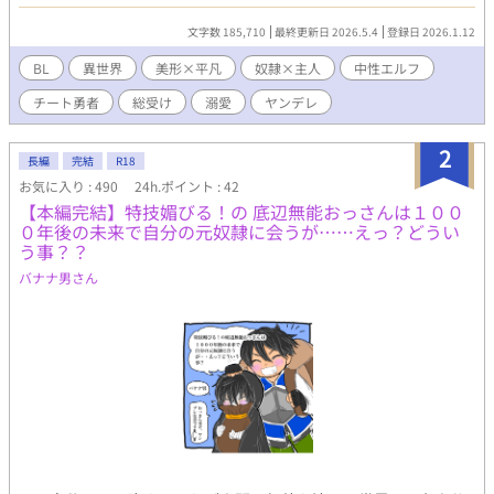
いので買い取った奴隷たちは解放して自立の面倒を見ている。 そ
んなある時、美しいエルフの少女奴隷を成り行きで買うことに。
文字数 185,710
最終更新日 2026.5.4
登録日 2026.1.12
自分に懐くエルフに父性が芽生えるが、どうやらその奴隷は少女
ではなかったようで…。 エルフに愛情を向けるマサキに、振った
BL
異世界
美形×平凡
奴隷×主人
中性エルフ
はずの元奴隷たちの様子が徐々に変化していく。 最強なのにうだ
チート勇者
総受け
溺愛
ヤンデレ
つが上がらないマサキの総受けライフ。
2
長編
完結
R18
お気に入り : 490
24h.ポイント : 42
【本編完結】特技媚びる！の 底辺無能おっさんは１００
０年後の未来で自分の元奴隷に会うが……えっ？どうい
う事？？
バナナ男さん