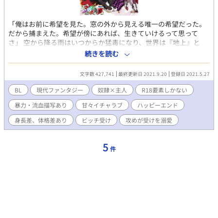
「俺はお前に希望を見た。窓の外から見える唯一の希望だった。
だから捕まえた。希望が傍にあれば、生きていけるって思って
さ」 空から降る雨はいつからか猛毒になり、世界は『地上』と
『地下』で分かたれた。法と秩序で守られた『地上』と奴隷制度
続きを読む
を設けた独自の文化を持つ『地下』。その世界が交わるとすれば
『地上』から『地下』への片道切符だった。 地下で一番の財力を
文字数 427,741
最終更新日 2021.9.20
登録日 2021.5.27
誇る御曹司、ヴィクトール＝ブラウンシュヴァイクは「野良犬の
王」と呼ばれるベロアを金と策略で罠にはめて捕まえることに成
BL
現代ファンタジー
奴隷×主人
R18要素しかない
功する。生まれながらに人権を持たないベロアはまるで腹が読め
暴力・流血描写あり
甘々イチャラブ
ハッピーエンド
ないヴィクトールに警戒心を抱くものの、話していくうちに彼が
富豪の息子でありながら酷く窮屈な暮らしをしていることを知っ
身長差、体格差あり
ビッチ受け
攻めが受けを溺愛
てしまう。 ※「天底ノ箱庭 春告鳥」→「天底ノ箱庭 療養所」→今
作の順番で読むとより楽しめますが、すっ飛ばして読んでもそれ
なりに伝わるような気がします…！ ※びっくりするくらい濡れ場
5
件
しかないです！シリーズ初、凌辱がないです！