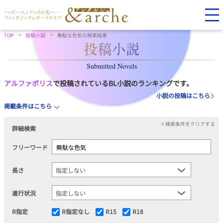
TOP
投稿小説
無駄な色気の検索結果
Submitted Novels
アルファポリス
で投稿されているBL小説のランキングです。
小説の投稿はこちら
掲載条件はこちら
×検索条件をクリアする
詳細検索
フリーワード
長さ
進行状況
R指定
R指定なし
R15
R18