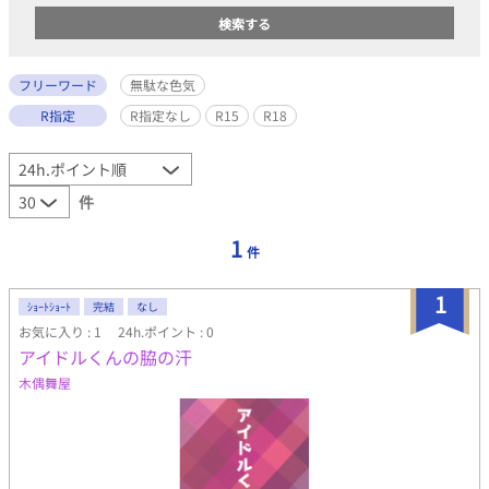
フリーワード
無駄な色気
R指定
R指定なし
R15
R18
件
1
件
1
ｼｮｰﾄｼｮｰﾄ
完結
なし
お気に入り : 1
24h.ポイント : 0
アイドルくんの脇の汗
木偶舞屋