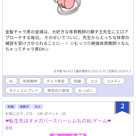
金髪チャラ男の金城は、大好きな体育教師の獅子王先生にエロア
プローチする毎日。 そのせいでついに、先生からえっちな体育の
補習を受けさせられることに…！ ☆むっつり絶倫体育教師×なん
ちゃってチャラ男DK☆
文字数 44,433
最終更新日 2022.5.20
登録日 2020.6.5
BL
体育教師
チャラ男受
短編
エロ
コメディ
ホイッスルプレイ
男性向け表現
おっぱい
2
長編
連載中
R18
お気に入り : 278
24h.ポイント : 35
❤︎転生先はオメガバースハーレムものBLゲーム❤︎
若目