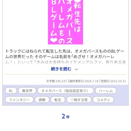
トラックにはねられて転生した先は、オメガバースもののBLゲー
ムの世界だった そのゲームは名前を｢めざせ！オメガハーレ
ム！」といって ｢きみは大金持ちのイケメンアルファ、有り余る金
と精力を駆使して、たくさんのオメガと関係を持ち、番にしまく
続きを読む
って孕ませちゃおう！」 などというふざけた内容の成人向けゲー
ムだった。 しかし、前世では大してモテず、経験も一切無いまま
文字数 245,537
最終更新日 2026.7.19
登録日 2022.10.31
死んでしまったオレは、すっかり乗り気だった。 ｢せっかく転生し
たんだし、思う存分ヤリまくるぞー！」 こうして、夢のハーレム
BL
異世界
オメガバース（独自設定有り）
ハーレム
生活が始まった ※ただヤッてるだけです ※主人公が複数の受けと
ファンタジー
調教
転生
♡喘ぎ注意
コメディ
関係を持ちます ※主人公がややクズ ※男性向け表現多め ※♡喘
ぎアリ
2
件