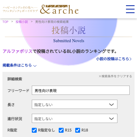
TOP
投稿小説
男性向け表現の検索結果
Submitted Novels
アルファポリス
で投稿されているBL小説のランキングです。
小説の投稿はこちら
掲載条件はこちら
×検索条件をクリアする
詳細検索
フリーワード
長さ
進行状況
R指定
R指定なし
R15
R18