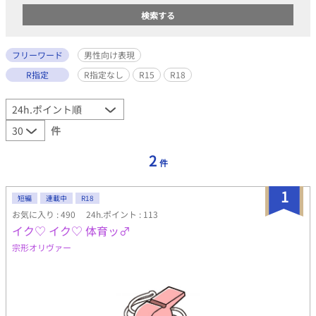
フリーワード
男性向け表現
R指定
R指定なし
R15
R18
件
2
件
1
短編
連載中
R18
お気に入り : 490
24h.ポイント : 113
イク♡ イク♡ 体育ッ♂
宗形オリヴァー