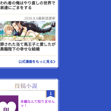
われ者の俺はやり直しの世界で
弟達にごまをする
2026.8.6最新話更新
罪された当て馬王子と愛したが
黒龍陛下の幸せな結婚
公式漫画をもっと見る
1
本編なんて知りません
ッ！