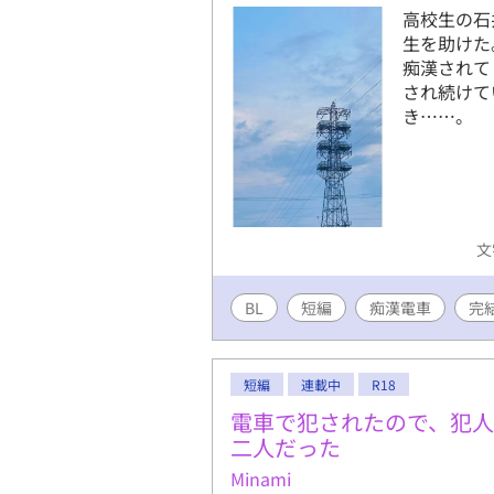
高校生の石
生を助けた
痴漢されて
され続けて
き……。
文
BL
短編
痴漢電車
完
短編
連載中
R18
電車で犯されたので、犯
二人だった
Minami