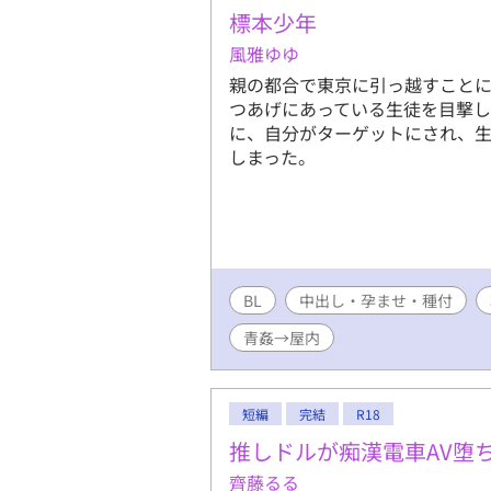
標本少年
風雅ゆゆ
親の都合で東京に引っ越すこと
つあげにあっている生徒を目撃し
に、自分がターゲットにされ、生
しまった。
BL
中出し・孕ませ・種付
青姦→屋内
短編
完結
R18
推しドルが痴漢電車AV堕
齊藤るる