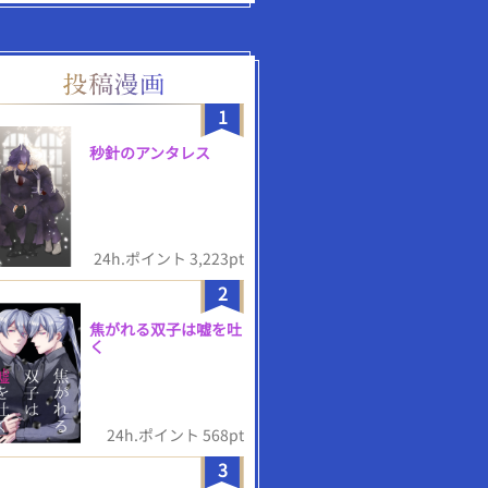
1
秒針のアンタレス
24h.ポイント 3,223pt
2
焦がれる双子は嘘を吐
く
24h.ポイント 568pt
3