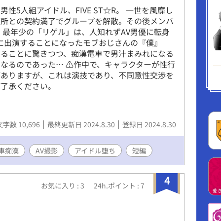
5人組アイドル、FIVE ST☆R。 一世を風靡し
務所との契約満了でグループを解散。その後メンバ
 最年少の「リゲル」は、人知れずAV男優に転身
Vに出演することになったモブおじさんの『僕』
あることに驚きつつ、痴漢電車で男汁まみれになる
なるのであった… ⚠︎作中で、キャラクターが性行
がありますが、これは演技であり、不同意性交渉を
ご了承ください。
文字数 10,696
最終更新日 2024.8.30
登録日 2024.8.30
車痴漢
AV撮影
アイドル堕ち
短編
4
お気に入り : 3
24h.ポイント : 7