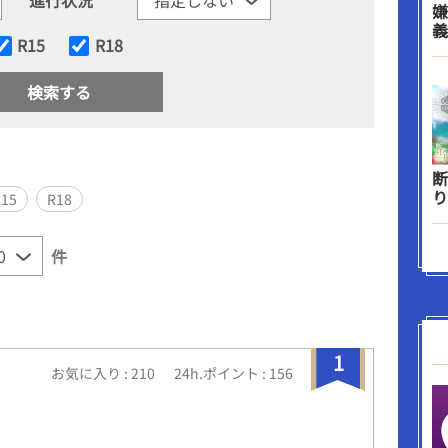
嫌
義
R15
R18
断
り
R15
R18
件
1
お気に入り : 210
24h.ポイント : 156