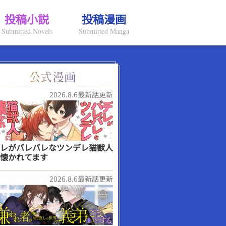
投稿小説
投稿漫画
Submitted Novels
Submitted Manga
2026.8.6最新話更新
レがバレバレなツンデレ猫獣人
懐かれてます
2026.8.6最新話更新