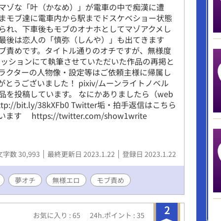
マゾな「叶（かなめ）」が電車の中で痴漢に遭
まモブ達に電車内から駅までドスケベショー状態
られ、下車後もモブのオナホとしてマゾアクメし
最後は恋人の「慎弥（しんや）」も出てきます
ブ責めです。タイトル通りのオチですが、無様度
ミッションにて執筆させていただいた作品の再掲と
ラクターの人物像・設定等はご依頼主様に帰属し
とうございました！ pixiv/ムーンライトノベル
品を投稿しています。 なにかありましたら（web
://bit.ly/38kXFb0 Twitter垢・拍手返信はこちら
 https://twitter.com/show1write
文字数 30,993
最終更新日 2023.1.22
登録日 2023.1.22
夢オチ
無様エロ
モブ責め
2
お気に入り : 65
24h.ポイント : 35