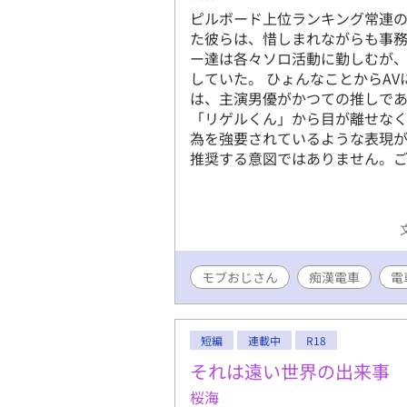
ピルボード上位ランキング常連の男性
た彼らは、惜しまれながらも事
ー達は各々ソロ活動に勤しむが、
していた。 ひょんなことからA
は、主演男優がかつての推しで
「リゲルくん」から目が離せなく
為を強要されているような表現
推奨する意図ではありません。
モブおじさん
痴漢電車
電
短編
連載中
R18
それは遠い世界の出来事
桜海