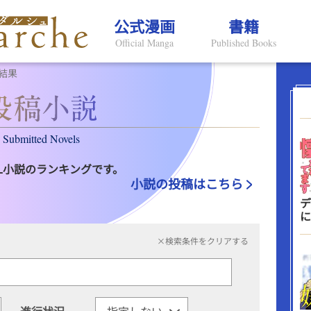
公式漫画
書籍
Official Manga
Published Books
結果
Submitted Novels
L小説のランキングです。
小説の投稿はこちら
デ
に
×検索条件をクリアする
進行状況