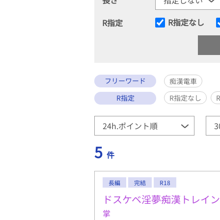
R指定なし
R指定
フリーワード
痴漢電車
R指定
R指定なし
5
件
長編
完結
R18
ドスケベ淫夢痴漢トレイン
掌