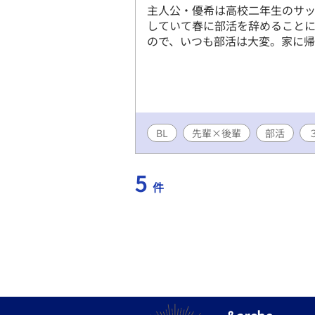
主人公・優希は高校二年生のサッ
していて春に部活を辞めること
ので、いつも部活は大変。家に帰
BL
先輩×後輩
部活
5
件