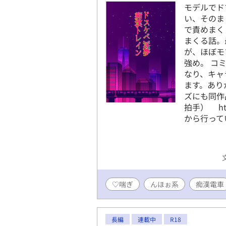
モデルでド
い、そのま
で責めまく
まくる話。
が、ほぼモ
強め。 コ
なり、キャ
ます。ありが
ズにも同作
拍手） http
から行っています
♡喘ぎ
んほぉ系
痴漢電車
長編
連載中
R18