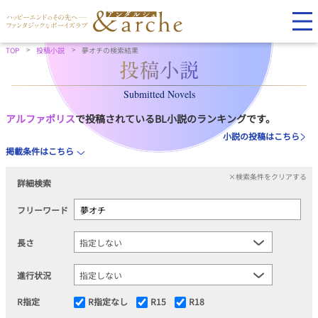
TOP
投稿小説
夢オチの検索結果
Submitted Novels
アルファポリス
で投稿されているBL小説のランキングです。
小説の投稿はこちら
掲載条件はこちら
×検索条件をクリアする
詳細検索
フリーワード
長さ
進行状況
R指定
R指定なし
R15
R18