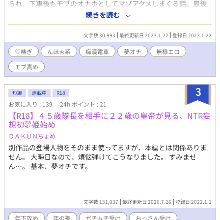
られ、下車後もモブのオナホとしてマゾアクメしまくる話。最後
は恋人の「慎弥（しんや）」も出てきますが、ほぼモブ責めで
続きを読む
す。タイトル通りのオチですが、無様度強め。 コミッションにて
執筆させていただいた作品の再掲となり、キャラクターの人物
文字数 30,993
最終更新日 2023.1.22
登録日 2023.1.22
像・設定等はご依頼主様に帰属します。ありがとうございまし
た！ pixiv/ムーンライトノベルズにも同作品を投稿しています。
♡喘ぎ
んほぉ系
痴漢電車
夢オチ
無様エロ
なにかありましたら（web拍手） http://bit.ly/38kXFb0 Twitter
モブ責め
垢・拍手返信はこちらから行っています
https://twitter.com/show1write
3
短編
連載中
R18
お気に入り : 139
24h.ポイント : 21
【R18】４５歳隊長を相手に２２歳の皇帝が見る、NTR妄
想初夢姫始め
ＤＡＫＵＮちょめ
別作品の登場人物をそのまま使ってますが、本編とは関係ありま
せん。 大晦日なので、煩悩弾けてこうなりました。 すみませ
ん…。 基本、夢オチです。
文字数 131,037
最終更新日 2026.7.26
登録日 2022.1.1
年下攻め
年の差
ガチムチ受け
おっさん受け