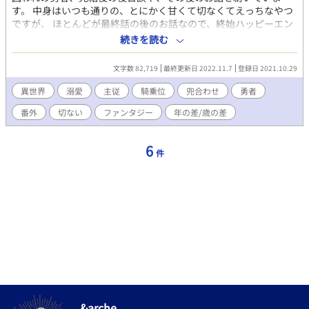
す。 中身はいつも通りの、とにかく甘くて切なくてえっちなやつ
ですが、 ほとんどが最終話の後のお話なので、終始ハッピーエン
ドです！ 最終話で約束されていたロッソとのあれそれで、初めて
続きを読む
のキスに翻弄されまくったロッソがリバって3Pでめちゃくちゃに
されるお話の他は、R指定がつかない程度のお話ですが、あれか
文字数 82,719
最終更新日 2022.11.7
登録日 2021.10.29
らの彼らの様子を、よろしければ覗いてみてください。 ---- 目 次
---- 北の山から戻った3人のお話（R18） バレンタインのお話1 バ
異世界
溺愛
主従
騎乗位
兜合わせ
勇者
レンタインのお話2 ホワイトデーのお話 初めての恋を、どうして
番外
切ない
ファンタジー
年の差/歳の差
も告げられない男のお話(盗賊団時代・カース視点) 落成式の日
に、蟹を食べるお話 梅雨の日に、空色を想うお話 ベビードールを
拾ってきた男の話(盗賊時代)（R18） 夕涼みとクローバー(挿絵入
6
件
り) 秋の月夜に、昔を懐かしむお話 19歳のリンデルが見た夢のお
話(夢オチ触手注意)（R18） 前勇者と従者の主従最後の日（R18）
名を捨てた男が残した、レシピのお話 それぞれの覚悟 最後の話
「それぞれの覚悟」はカースさんの寿命が尽きる日のお話なの
で、 死ネタの苦手な方はご自衛ください。 ひとつ前のお話（シリ
ーズ最終話）はこちら。 勇者が、求められる愛に応えようとする
お話
https://www.alphapolis.co.jp/novel/547033129/446552271 シ
リーズの最初、出会い編はこちら。 幼い少年が、盗賊の青年に身
も心も囚われるお話 ショタ受けR18なお話です。
https://www.alphapolis.co.jp/novel/547033129/115548522
&arche