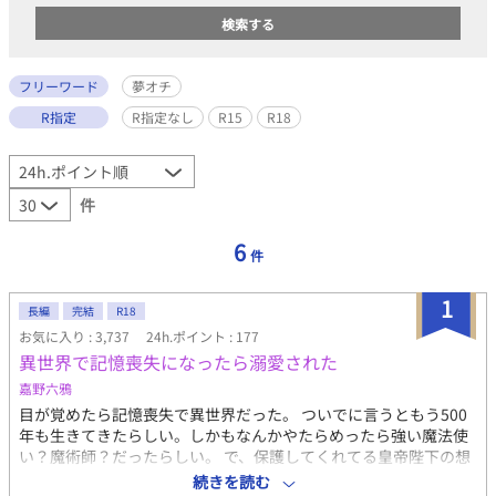
フリーワード
夢オチ
R指定
R指定なし
R15
R18
件
6
件
1
長編
完結
R18
お気に入り : 3,737
24h.ポイント : 177
異世界で記憶喪失になったら溺愛された
嘉野六鴉
目が覚めたら記憶喪失で異世界だった。 ついでに言うともう500
年も生きてきたらしい。しかもなんかやたらめったら強い魔法使
い？魔術師？だったらしい。 で、保護してくれてる皇帝陛下の想
い人、らしい、俺。・・マジこれ夢オチなんじゃねぇの！？ と、
続きを読む