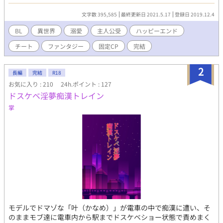
あわあわしながら精神年齢高校生の主人公が溺愛されながら異世
界で生きていくお話です。 ギャグとシリアスが混在しております
文字数 395,585
最終更新日 2021.5.17
登録日 2019.12.4
(*´▽｀*) ☆★★☆ 小説家になろう(ムーンライトノベル)様にて掲
載・完結したお話の軽微修正版です。 ※R18・残酷表現等は予告
BL
異世界
溺愛
主人公受
ハッピーエンド
なしで入ります。
チート
ファンタジー
固定CP
完結
2
長編
完結
R18
お気に入り : 210
24h.ポイント : 127
ドスケベ淫夢痴漢トレイン
掌
モデルでドマゾな「叶（かなめ）」が電車の中で痴漢に遭い、そ
のままモブ達に電車内から駅までドスケベショー状態で責めまく