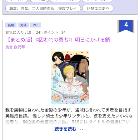
輪姦、強姦、二人同時責め、複数プレイ
18禁エロあり
4
長編
完結
R18
お気に入り : 19
24h.ポイント : 14
【まとめ版】⛓囚われの勇者⛓ -明日にかける鎖-
良音 夜代琴
親を魔物に食われた金髪の少年が、盗賊に拾われて勇者を目指す
英雄成長譚。 優しい騎士の少年リンデルと、彼を支えたい小柄な
従者と、褐色肌の元盗賊のお話。 R18にはタイトルの最後に*が、
R18未満には(*)が付いてます。 本作はこれまでの囚われの勇者の
続きを読む
リンデル側のお話を集めて整えたものです。 単話投稿しているも
のの再収録の他、新規書下ろしもそこそこあります。 本作はとに