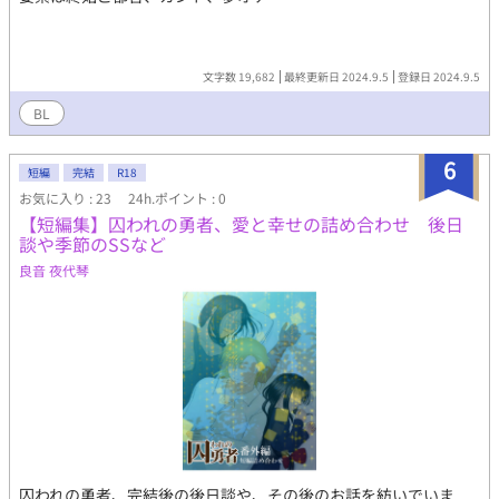
文字数 19,682
最終更新日 2024.9.5
登録日 2024.9.5
BL
6
短編
完結
R18
お気に入り : 23
24h.ポイント : 0
【短編集】囚われの勇者、愛と幸せの詰め合わせ 後日
談や季節のSSなど
良音 夜代琴
囚われの勇者、完結後の後日談や、その後のお話を紡いでいま