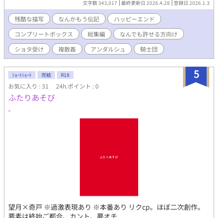
文字数 343,017
最終更新日 2026.4.28
登録日 2026.1.3
かく『何でも許せる方向け』です。 ショタ受け、無理矢理、モブ
レ、媚薬、リバ、3Pと色々あります。 表現としてあまりグロくは
残酷な描写
なんかもう伝記
ハッピーエンド
書きませんが、痛い描写は多いです。 夢オチで触手もあったり、
コンプリートボックス
総集編
なんでも許せる方向け
時に飯テロもあります。 個人的に苦手なシチュがある方は、 これ
までに投稿している単話版をご覧いただくと安心です。 (各作品ご
ショタ受け
複数姦
アンダルシュ
騎士団
とに登場する注意要素が書いてありますので……) 大丈夫！ 何で
もおいしく食べられるよ！ むしろ痛いのは心も体も大好物だ
5
よ！ という方は どうぞ存分にお楽しみくださいね。 ■登場人
ｼｮｰﾄｼｮｰﾄ
完結
R18
物 ※【囚勇02】開始時点 ・主人公(勇者)→リンデル(17)♂ 勇
お気に入り : 31
24h.ポイント : 0
者に憧れて田舎から王都に出て、騎士になった心優しい少年 優
ふたりあそび
しい麦穂色の金髪に蜂蜜のような金眼・爽やか短髪 173cm ・勇
。
者の護衛兼教育係(従者)→ロッソ(28)♂ 23歳から5年間前勇者に
仕えていた生真面目青年 サラツヤ直毛黒髪に童顔黒目がちな黒
眼・超ロング1つ括り 151cm ・主人公のいる隊の中隊長→ルス
トック(36)♂ 主人公の所属する九番隊の隊長、温厚実直な男性
茶色がかった黒髪に三白眼気味の黒眼・オールバック 180cm
・別の隊の中隊長→レインズ(36)♂ ルストックの為なら死ねる
タイプの激重感情持ち親友 鮮やかな金髪に宝石のような青い
瞳・一つ括り かなり美形 178cm ・主人公の姉→エレノーラ
(22)♀ 主人公の実姉で唯一の肉親 榛色の髪と瞳・肩下ふんわ
りセミロング 可愛い系美人 165cm 中隊長の二人、ルストック
とレインズの スピンオフなお話はこちらにまとめています。
望月×奇戸 ※過激表現あり ※本番あり リクcp。ほぼ二次創作。
https://www.alphapolis.co.jp/novel/547033129/684597576
要素は終始ご都合、カント、夢オチ