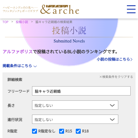
TOP
投稿小説
脇キャラ近親婚の検索結果
Submitted Novels
アルファポリス
で投稿されているBL小説のランキングです。
小説の投稿はこちら
掲載条件はこちら
×検索条件をクリアする
詳細検索
フリーワード
長さ
進行状況
R指定
R指定なし
R15
R18