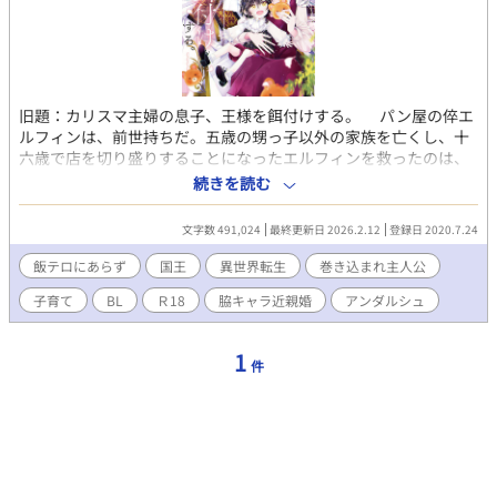
旧題：カリスマ主婦の息子、王様を餌付けする。 パン屋の倅エ
ルフィンは、前世持ちだ。五歳の甥っ子以外の家族を亡くし、十
六歳で店を切り盛りすることになったエルフィンを救ったのは、
カリスマ主婦の息子であった記憶だ。 人気ブロガーから人気U
続きを読む
ちゅーばーにジョブチェンジした、ライフスタイルコーディネー
ターの母のアシスタントをした日々が、なんとかパン屋を持ち堪
文字数 491,024
最終更新日 2026.2.12
登録日 2020.7.24
えさせている。 そんな時、パン屋に押し入ってきた高貴な男
に、突然甥っ子と共に王宮に連行される。並居る偉い人の前で、
飯テロにあらず
国王
異世界転生
巻き込まれ主人公
甥っ子が前王の落とし胤であると告げられて、忙しいながらも穏
子育て
BL
Ｒ18
脇キャラ近親婚
アンダルシュ
やかな生活は崩れ去ってしまった。 甥っ子の異母兄である王様
は、なぜかエルフィンを気に入って、やたらと手料理をねだって
くるのだが⋯⋯。 一見爽やか腹黒王様×オカンな少年 R 18を
1
件
含む場合、✳︎マークを添付します。