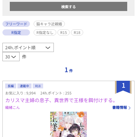
フリーワード
脇キャラ近親婚
R指定
R指定なし
R15
R18
件
1
件
1
長編
連載中
R18
お気に入り : 9,994
24h.ポイント : 255
カリスマ主婦の息子、異世界で王様を餌付けする。
織緒こん
書籍情報