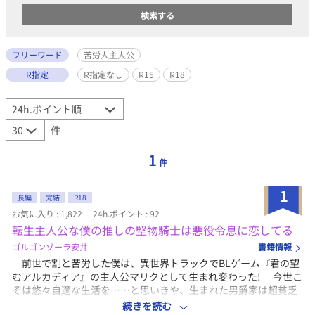
フリーワード
苦労人主人公
R指定
R指定なし
R15
R18
件
1
件
1
長編
完結
R18
お気に入り : 1,822
24h.ポイント : 92
転生主人公な僕の推しの堅物騎士は悪役令息に恋してる
ゴルゴンゾーラ安井
書籍情報
前世で割と苦労した僕は、異世界トラックでBLゲーム『君の望
むアルカディア』の主人公マリクとして生まれ変わった! 今世こ
そは悠々自適な生活を……と思いきや、生まれた男爵家は超貧乏
の子だくさん。 長男気質を捨てられない僕は、推しであるウィ
続きを読む