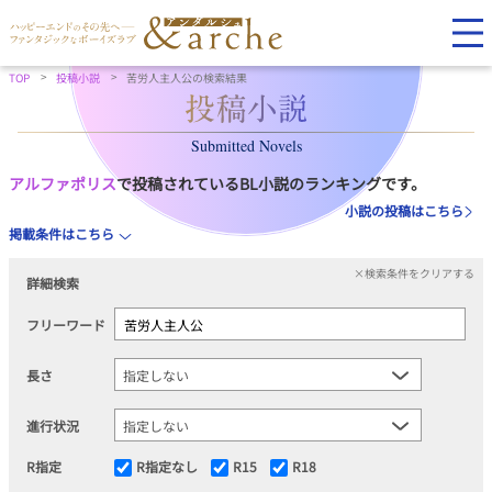
TOP
投稿小説
苦労人主人公の検索結果
Submitted Novels
アルファポリス
で投稿されているBL小説のランキングです。
小説の投稿はこちら
掲載条件はこちら
×検索条件をクリアする
詳細検索
フリーワード
長さ
進行状況
R指定
R指定なし
R15
R18