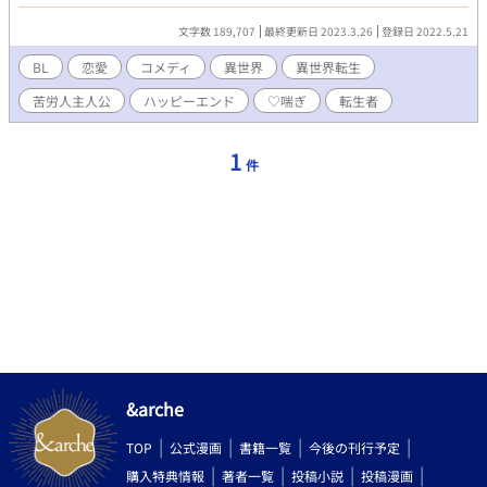
ルフレッドを諦め、王太子アーネストとの玉の輿ルートを選ぶこ
とに。 だけど、着々とアーネストとの距離を縮める僕の前に
文字数 189,707
最終更新日 2023.3.26
登録日 2022.5.21
唐突に現れたウィルフレッドは、僕にアーネストに近付くなと牽
制してきた。 うまく丸め込んだ僕だったけど、ウィルフレッド
BL
恋愛
コメディ
異世界
異世界転生
が恋しているのは悪役令息レニオールだと知ってしまって……!?
苦労人主人公
ハッピーエンド
♡喘ぎ
転生者
僕、主人公だよね!?主人公なのに――――――!!!! ※前作『俺を
散々冷遇してた婚約者の王太子が断罪寸前で溺愛してきた話、聞
く?』のサブキャラ、マリクのスピンオフ作品となります。 男性
1
件
妊娠世界で、R18は保険です。
&arche
TOP
公式漫画
書籍一覧
今後の刊行予定
購入特典情報
著者一覧
投稿小説
投稿漫画