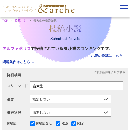
TOP
投稿小説
音大生の検索結果
Submitted Novels
アルファポリス
で投稿されているBL小説のランキングです。
小説の投稿はこちら
掲載条件はこちら
×検索条件をクリアする
詳細検索
フリーワード
長さ
進行状況
R指定
R指定なし
R15
R18