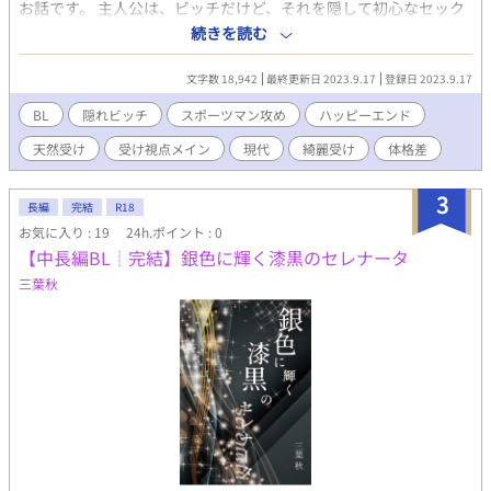
お話です。 主人公は、ビッチだけど、それを隠して初心なセック
スを楽しみたい。 攻めの体育の先生は、爽やかで優しい童貞。 主
続きを読む
人公が、純情美人なフリをして、虎視眈々と攻めを狙い、手を出
させるストーリー。ゆるふわ仕立て。
文字数 18,942
最終更新日 2023.9.17
登録日 2023.9.17
BL
隠れビッチ
スポーツマン攻め
ハッピーエンド
天然受け
受け視点メイン
現代
綺麗受け
体格差
3
長編
完結
R18
お気に入り : 19
24h.ポイント : 0
【中長編BL┊︎完結】銀色に輝く漆黒のセレナータ
三葉秋