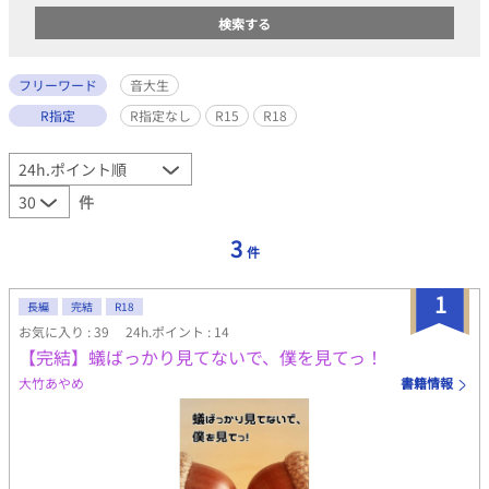
フリーワード
音大生
R指定
R指定なし
R15
R18
件
3
件
1
長編
完結
R18
お気に入り : 39
24h.ポイント : 14
【完結】蟻ばっかり見てないで、僕を見てっ！
大竹あやめ
書籍情報