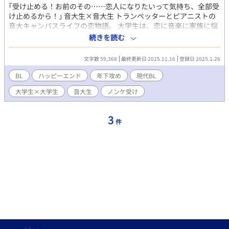
｢受け止める！お前のその……恋人になりたいって気持ち、全部受
け止めるから！｣ 音大生×音大生 トランペッターとピアニストの
音大キャンパスライフの恋物語。 大学生は、恋に音楽に家族に悩
むことはたくさん！ 演奏者と伴奏者だったはずなのに、いつの間
続きを読む
にか離れ難い存在になっていく2人の関係はいかに……ーーー。
※本編完結 2025/10/13誤字修正を行いました
文字数 59,368
最終更新日 2025.11.16
登録日 2025.1.26
BL
ハッピーエンド
年下攻め
現代BL
大学生×大学生
音大生
ノンケ受け
3
件