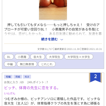
押しても引いてもダメなら……もっと押しちゃえ！ 受けのア
プローチが可愛い空回りBL！ 小悪魔男子の自覚がある冬哉(と
うや)は、恋がしたかった。 ある日友達に勧められて、友達を募
るマッチングアプリに登録すると、直ぐに反応が。 そこから始
続きを読む
まる恋は、上手く成就するのか？ ※マークはR18などの閲覧注意
回です。 この作品は、ムーンライトノベルズ、fujossyにも掲載し
文字数 61,717
最終更新日 2021.11.30
登録日 2021.10.31
ています。
BL
小悪魔
音大生
大学院生
大学院生×大学生
中編
無口無表情
じれじれ
2
短編
完結
R18
お気に入り : 69
24h.ポイント : 7
ビッチ、体育の先生に恋をする。
いんげん
つむぎみか様の、ビッチアンソロに寄稿した作品です。 ビッチな
音大生（主人公）が、体育指導クラブの先生を落とす為に頑張る