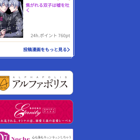
焦がれる双子は嘘を吐
く
24h.ポイント 760pt
投稿漫画をもっと見る