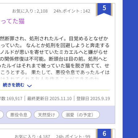
まってば、僕のこと大好き過ぎない？ ※貴族的
5
お気に入り : 2,108
24h.ポイント : 142
ていますが、別の世界です。ですのでそれにのっ
い事がありますがご了承下さい。
ぶってた猫
突然断罪され、処刑されたルイ。目覚めるとなぜか
っていた。 なんとか処刑を回避しようと奔走する
ノルドが思いを寄せていたミカエルへと嫌がらせ
の関係修復は不可能。断頭台は目の前。処刑へと
ったルイはそれまで被っていた猫を脱ぎ捨てて、せ
こうとする。 果たして、悪役令息であったルイは
受け入れてくれる友人を作ることができるのか
続きを読む
然ポワポワな受けとそんな受けに振り回されがちな
いしかしませんが、一応性描写がある話は※をつ
数 169,917
最終更新日 2025.11.10
登録日 2025.9.19
一度死にます。※前半はほとんど溺愛要素は無い
役が出てきますが、ざまぁの予定はありません。※
り前な世界になっております。 初投稿です。至ら
悪役令息
天然受け
溺愛（の予定）
が、空よりも広く、海よりも深い心で読んでいただ
品は亀更新になると思われます。あらかじめご了承
6
お気に入り : 4,187
24h.ポイント : 99