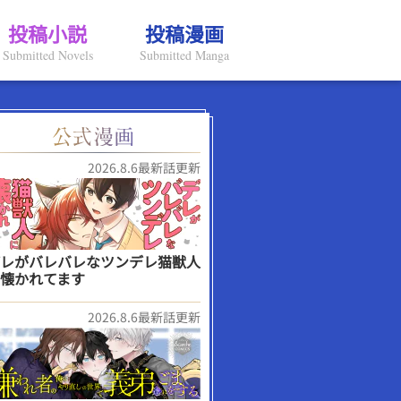
投稿小説
投稿漫画
Submitted Novels
Submitted Manga
2026.8.6最新話更新
レがバレバレなツンデレ猫獣人
懐かれてます
2026.8.6最新話更新