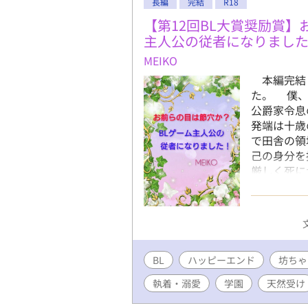
長編
完結
R18
【第12回BL大賞奨励賞】
主人公の従者になりまし
MEIKO
本編完結し
た。 僕、
公爵家令息
発端は十歳
で田舎の領
己の身分を
厳しく死に
所を救って
て会った時
って人…
「ここって
に僕の最愛
BL
ハッピーエンド
の中の名も
坊ちゃ
恩人である
執着・溺愛
学園
天然受け
きなゲーム
ワク！ だ