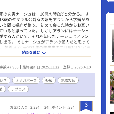
家の次男ナーシュは、10歳の時Ωだと分かる。 す
18歳のタザキル公爵家の嫡男アランから求婚があ
いう間に婚約が整う。 初めて会った時からお互い
ていると思っていた。 しかしアランにはナーシュ
愛する人がいて、それを知ったナーシュはアラン
し出る。 でもナーシュがアランの愛人だと思って
。 執着系α×天然Ω 年の差夫夫のすれ違い(？)から
続きを読む
エンドのお話です。 Rシーンは※付けます ※画像
wさんよりお借りしました。 Xアカウント
_o_o_)
字数 47,966
最終更新日 2025.11.22
登録日 2025.4.10
い？
オメガバース
短編
執着攻め
愛
ラブコメ
3
お気に入り : 2,334
24h.ポイント : 234