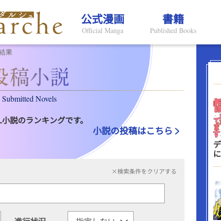
公式漫画
書籍
Official Manga
Published Books
結果
Submitted Novels
L小説のランキングです。
小説の投稿はこちら
デ
に
×検索条件をクリアする
進行状況