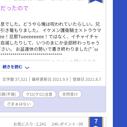
息だったので
令息でした。どうやら俺は呪われていたらしい。兄
引き篭もりました。 イケメン護衛騎士×トラウマ
eee！旦那Tueeeeeeee！ではなく、イチャイチャ
り自滅したりして、いつのまにか全部終わっちゃう
さい。 お盆連休の勢いで書き終わりました(*´ω
***********************************
***************************** ＊コメント閉じてます。
続きを読む
公ゲロ吐きます。苦手な方はご注意ください。 ＊エロ
軸は『7人の魔王シリーズ』、地球滅亡後100年く
文字数 37,521
最終更新日 2021.9.9
登録日 2021.8.7
最終話の『終末』とか『古代種』の下りは『7人の魔
参考に。
断罪(不発)
グロ(ゲロ)注意
天然受け
ざまぁはない
7
お気に入り : 2,241
24h.ポイント : 99