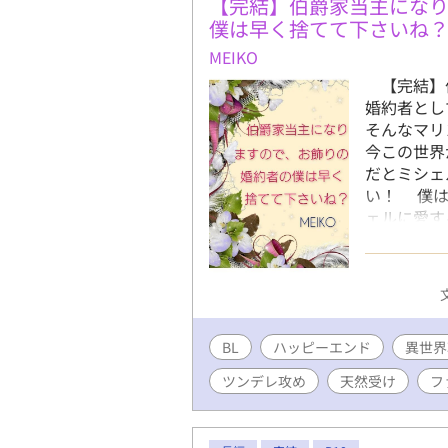
【完結】伯爵家当主にな
僕は早く捨てて下さいね
MEIKO
【完結】
婚約者とし
そんなマリ
今この世界
だとミシェ
い！ 僕は
ェルに愛す
えと新たな
んですけど
僕に未練た
付けます。
BL
ハッピーエンド
異世界
ツンデレ攻め
天然受け
フ