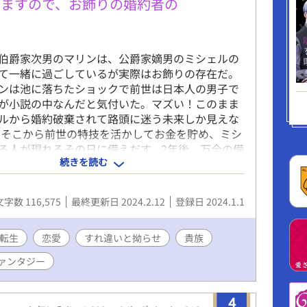
りますので、お飾りの婚約者の
？
伯爵家次男のマリンは、公爵家嫡男のミシェルの
て一緒に過ごしているが実際はお飾りの存在だ。
ンは池に落ちたショックで前世は日本人の男子で
が小説の中なんだと気付いた。マズい！このまま
ルから婚約破棄されて路頭に迷う未来しか見えな
そこから前世の特技を活かしてお金を貯め、ミシ
る人が現れるその日に備えだす。2年後、万全の備
続きを読む
朗報を得た僕は、もう婚約破棄してもらっていい
？ってミシェルに告げる。なのに対象外のはずの
らたらなのどうして？ ※R対象話には『*』マーク
文字数 116,575
最終更新日 2024.2.12
登録日 2024.1.1
転生
恋愛
すれ違いと拗らせ
貴族
ァンタジー
4