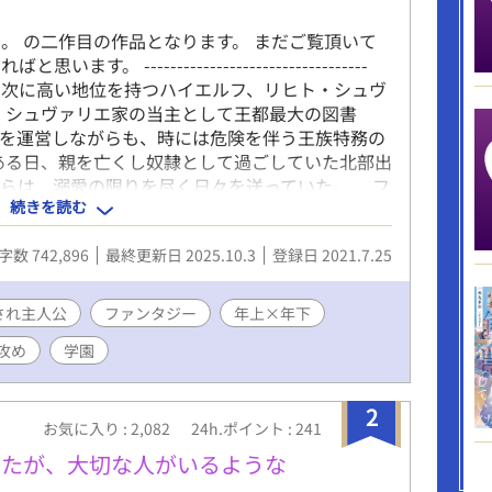
。 の二作目の作品となります。 まだご覧頂いて
 ----------------------------------
の次に高い地位を持つハイエルフ、リヒト・シュヴ
、シュヴァリエ家の当主として王都最大の図書
”を運営しながらも、時には危険を伴う王族特務の
ある日、親を亡くし奴隷として過ごしていた北部出
からは、溺愛の限りを尽く日々を送っていた。 フ
続きを読む
ュアな少年だが、一度読んだ本の内容を忘れる事が
トラブルはあったが、王都三大名門の”ミネルウ
字数 742,896
最終更新日 2025.10.3
登録日 2021.7.25
で入学することが出来た。 リヒトから溺愛され
まります。 メインカップリング: 溺愛系ハイスペ
然愛され系童顔庶民(フィン) 年上×年下です。 サ
され主人公
ファンタジー
年上×年下
ます。 性描写は★をつけております。 (甘々〜過
攻め
学園
りません。 ※キャラへの質問あれば、お気軽に質問
します！
2
お気に入り : 2,082
24h.ポイント : 241
したが、大切な人がいるような