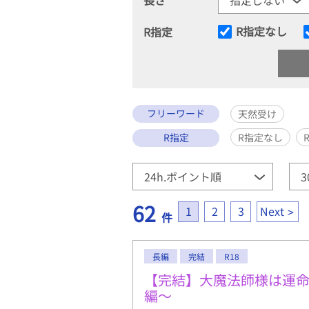
R指定なし
R指定
フリーワード
天然受け
R指定
R指定なし
62
1
2
3
Next
件
長編
完結
R18
【完結】大魔法師様は運
編〜