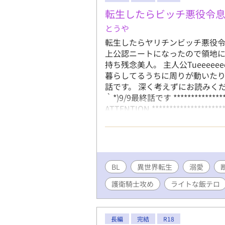
転生したらビッチ悪役令
とうや
転生したらヤリチンビッチ悪役
上公認ニートになったので領地に
持ち残念美人。 主人公Tueeeee
暮らしてるうちに周りが動いた
話です。 深く考えずにお読みくだ
｀*)9/9最終話です ***********
ATTENTION *****************
静かに連載(*´ω｀*) ＊主人
はあんまりありません。 ＊世界
らい？ ＊9/9、15時最終話。
王シリーズ』のネタバレ設定を
BL
異世界転生
溺愛
護衛騎士攻め
ライトな飯テロ
長編
完結
R18