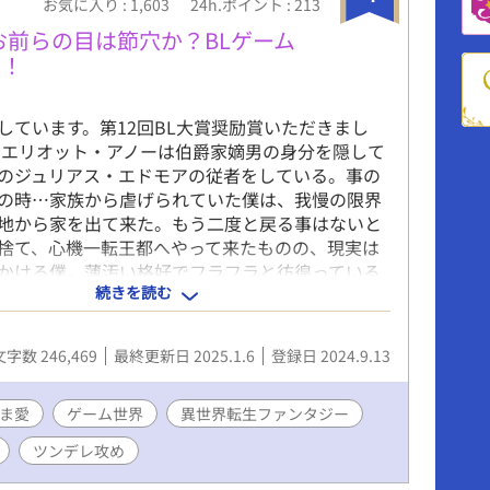
お気に入り : 1,603
24h.ポイント : 213
お前らの目は節穴か？BLゲーム
た！
ています。第12回BL大賞奨励賞いただきまし
エリオット・アノーは伯爵家嫡男の身分を隠して
のジュリアス・エドモアの従者をしている。事の
の時…家族から虐げられていた僕は、我慢の限界
地から家を出て来た。もう二度と戻る事はないと
捨て、心機一転王都へやって来たものの、現実は
かける僕。薄汚い格好でフラフラと彷徨っている
続きを読む
くれたのが完璧貴公子ジュリアスだ。だけど初め
、不思議な感覚を覚える。えっ、このジュリアス
会ったことなかったっけ？その瞬間突然閃く！
文字数 246,469
最終更新日 2025.1.6
登録日 2024.9.13
…もしかして、BLゲームの世界じゃない？おまけ
の推し〜ジュリアス様！」 知らぬ間にBLゲーム
無き登場人物に転生してしまっていた僕は、命の
ま愛
ゲーム世界
異世界転生ファンタジー
坊ちゃまを幸せにしようと奔走する。そして大好
ツンデレ攻め
のイベントも近くで楽しんじゃうもんね〜ワック
けど何で…全然シナリオ通りじゃないんですけ