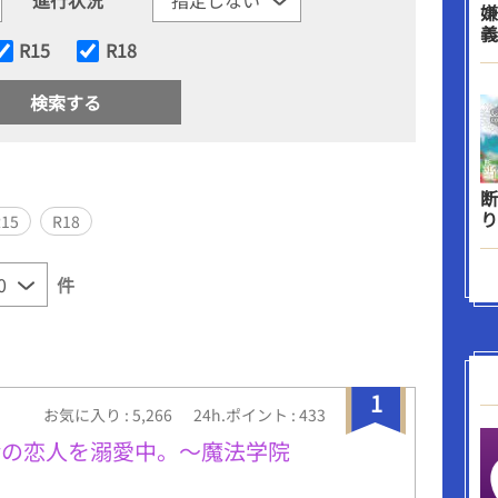
嫌
義
R15
R18
断
り
R15
R18
件
1
お気に入り : 5,266
24h.ポイント : 433
命の恋人を溺愛中。〜魔法学院