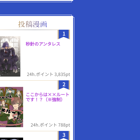
1
秒針のアンタレス
24h.ポイント 3,835pt
2
ここからは××ルート
です！？（※強制）
24h.ポイント 788pt
3