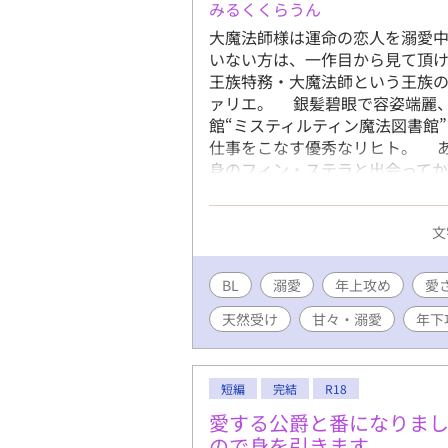
みるくくらうん
大魔法師様は運命の恋人を溺愛中
いない方は、一作目から見て頂ければと思います。
王族特務・大魔法師という王族
ァリエ。 銀髪碧眼で容姿端麗
館“ミスティルティン魔法図書館
仕事をこなす優秀なリヒト。 
身のフィン・ステラと出会って
ィンは、天然で騙されやすいピ
無いという天才頭脳の持ち主。 
文
ァ・エクラ高等魔法学院“に首席
ながら、魔法学院に通う日々が始
ックイケメン大貴族(リヒト)×天
BL
溺愛
年上攻め
愛
ブカップリングもいくつか出現し
天然受け
甘々・溺愛
年下
激) キスのみであればつけてお
してください！キャラがお答え
短編
完結
R18
愛する公爵と番になりま
ので身を引きます