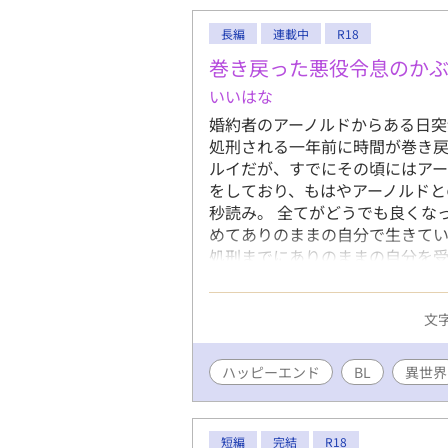
ど。坊ちゃ
長編
連載中
R18
表現を使っ
とっていな
巻き戻った悪役令息のか
いいはな
婚約者のアーノルドからある日
処刑される一年前に時間が巻き戻
ルイだが、すでにその頃にはアー
をしており、もはやアーノルドと
秒読み。 全てがどうでも良くな
めてありのままの自分で生きてい
処刑までにありのままの自分を
――！？ 冷たく見えるが素は天
溺愛攻めのお話。 ※キスくら
文字
けます。※話の都合上、主人公が
と思います。※ちょっとした悪
この世界は男同士での婚約が当た
ハッピーエンド
BL
異世界
ない点も多々あるとは思います
けると幸いです。 また、この作
ください。
短編
完結
R18