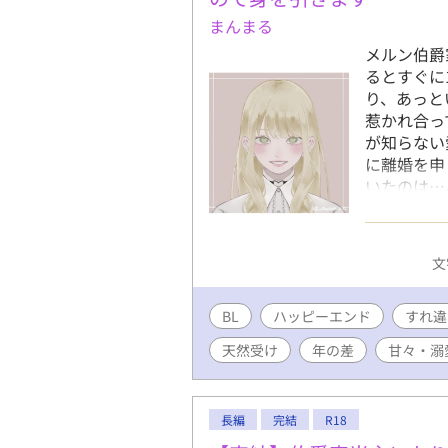
まんまる
メルン伯爵
るとすぐに
り、あっと
惹かれ合っ
が知らない
に離婚を申
いたのは⋯
のハッピー
はpicre
(@wawawa
文
BL
ハッピーエンド
すれ違
天然受け
年の差
甘々・溺
長編
完結
R18