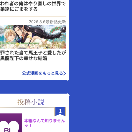
われ者の俺はやり直しの世界で
弟達にごまをする
2026.8.6最新話更新
罪された当て馬王子と愛したが
黒龍陛下の幸せな結婚
公式漫画をもっと見る
1
本編なんて知りません
ッ！