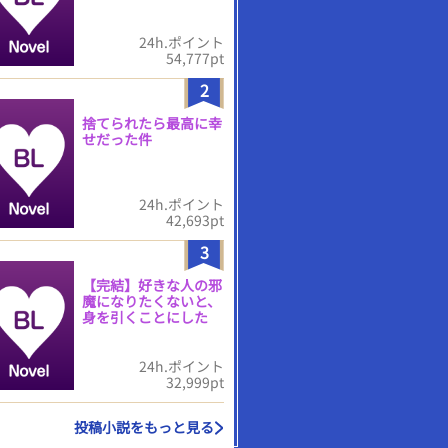
24h.ポイント
54,777pt
2
捨てられたら最高に幸
せだった件
24h.ポイント
42,693pt
3
【完結】好きな人の邪
魔になりたくないと、
身を引くことにした
24h.ポイント
32,999pt
投稿小説をもっと見る