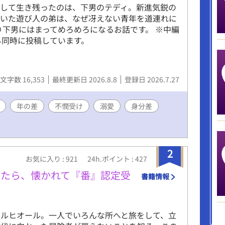
敗して生き残ったのは、下男のテディ。新進気鋭の
ていた遊び人の弟は、なぜ冴えない青年を道連れに
下男にはまってめろめろになるお話です。 ※中編
も同時に投稿しています。
文字数 16,353
最終更新日 2026.8.8
登録日 2026.7.27
年の差
不憫受け
溺愛
身分差
2
お気に入り : 921
24h.ポイント : 427
けたら、懐かれて『番』認定受
書籍情報
メルヒオール。一人でいろんな所へと旅をして、立