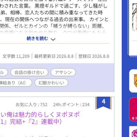
わされた言葉。 黒燈ギルドで過ごす、少し騒がし
兄弟、相棒、恋人たちの間に積み重なってきた時
て、現在の関係へつながる過去の出来事。 カインと
関係、ゼルとカインの「補うが縛らない」距離、
の恋愛になる前のやり取り、クロが黒燈にもたら
続きを読む
常などを、短編・中編で描いていきます。 本編の
人物の視点から描く物語や、本編の合間にあった
少期や過去を扱う物語も含まれます。 各話は、そ
文字数 11,209
最終更新日 2026.8.8
登録日 2026.8.8
した番外編としてお読みいただけますが、本編の
関係に触れる場合があります。 時系列や本編の読
ル
は、各話のあらすじに記載します。 逃亡と戦いの
会話の掛け合い
アサシン
れた、言葉にならなかった感情と、彼らが帰る場
挿絵あり（AI）
幻獣かわいい
す。
4
お気に入り : 752
24h.ポイント : 234
ない俺は魅力的らしくヌポヌポ
1』完結+『2』連載中）