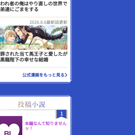
われ者の俺はやり直しの世界で
弟達にごまをする
2026.8.6最新話更新
罪された当て馬王子と愛したが
黒龍陛下の幸せな結婚
公式漫画をもっと見る
1
本編なんて知りません
ッ！