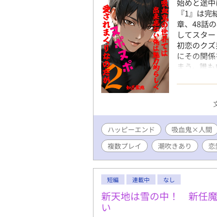
始めと途中
『1』は完
章、48話
してスター
初恋のクズ
にその関係
まう。誰も
はすべてを
吸血鬼の世
始める翔。
え込んでい
のイーラン
ハッピーエンド
吸血鬼×人間
エロく、格
エンはヌポ
複数プレイ
潮吹きあり
恋
して……。
て一ヶ月。
て待ちに待
短編
連載中
なし
て、なんで
ついての助
新天地は雪の中！ 新任
もりだった
い
われたりと