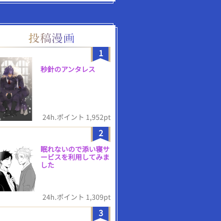
1
秒針のアンタレス
24h.ポイント 1,952pt
2
眠れないので添い寝サ
ービスを利用してみま
した
24h.ポイント 1,309pt
3