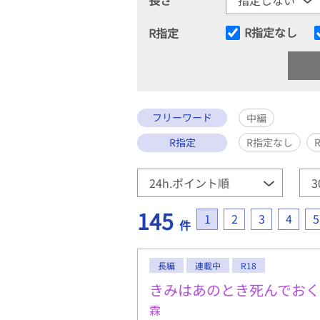
R指定なし
R指定
フリーワード
中編
R指定
R指定なし
145
1
2
3
4
5
件
長編
連載中
R18
きみはあのとき死んでお
霖