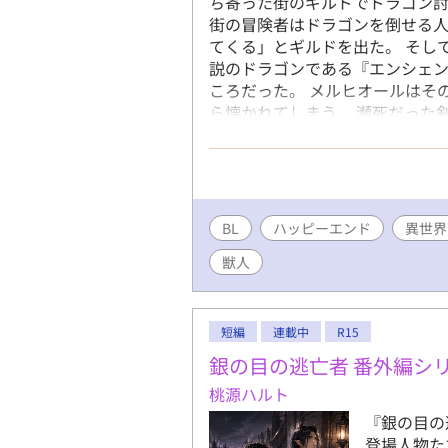
ち寄った街のギルドでドラゴン
街の冒険者はドラゴンを倒せる
てくる」とギルドを出た。 そし
説のドラゴンである『エンシェ
ころだった。 メルヒオールはそ
ら懐かれてしまう。 瀕死だった
歳上受け） ●約7万字ほどの中編
してないです。（そういうシーン
BL
ハッピーエンド
異世界
獣人
短編
連載中
R15
銀の目の逃亡者 番外編シ
桃源ハルト
『銀の目の
登場人物た