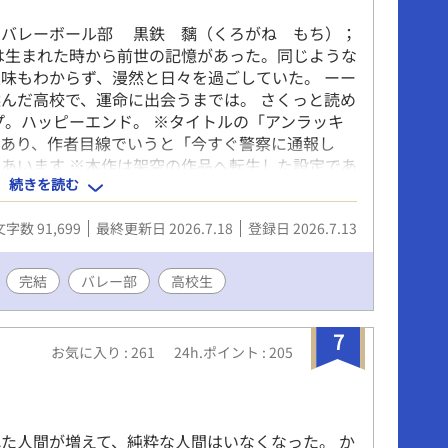
；バレーボール部 黒鉄 黐（くろがね もち）；
は生まれた時から前世の記憶があった。同じような
味もわからず、漫然と日々を過ごしていた。 ーー
んだ高校で、運命に出会うまでは。 さくっと読め
プ。ハッピーエンド。 ※タイトルの「アンラッキ
であり、作者目線でいうと「今すぐ警察に通報し
あいます ※本作は架空の作品へ転生した設定であ
続きを読む
がございません ※R18シーンは予告なく入ります
文字数 91,699
最終更新日 2026.7.18
登録日 2026.7.13
完結
バレー部
高校生
7
お気に入り : 261
24h.ポイント : 205
た人間が増えて、純粋な人間はいなくなった。 か