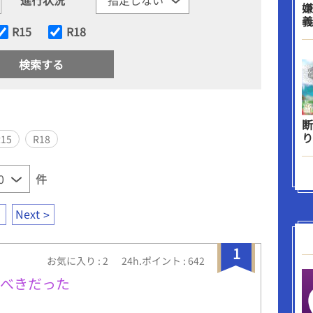
嫌
義
R15
R18
断
り
R15
R18
件
Next
1
お気に入り : 2
24h.ポイント : 642
くべきだった