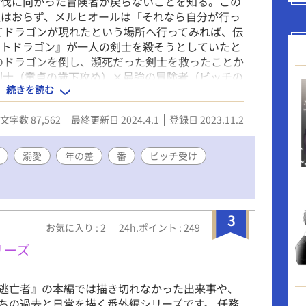
討伐に向かった冒険者が戻らないことを知る。この
人はおらず、メルヒオールは「それなら自分が行っ
てドラゴンが現れたという場所へ行ってみれば、伝
ントドラゴン』が一人の剣士を殺そうとしていたと
のドラゴンを倒し、瀕死だった剣士を救ったことか
剣士（童貞の歳下攻め）×最強の冒険者（ビッチの
続きを読む
です。全22話。 ●特にR18シーンに印をつけたり
多いので） ●最終話まで執筆済み
文字数 87,562
最終更新日 2024.4.1
登録日 2023.11.2
溺愛
年の差
番
ビッチ受け
3
お気に入り : 2
24h.ポイント : 249
リーズ
逃亡者』の本編では描き切れなかった出来事や、
ちの過去と日常を描く番外編シリーズです。 任務