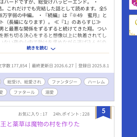
はハードですが、総受けハッピーエンド。 ・
結。これだけでも完結した話として読めます。全5
の8万字弱の中編。 ・『続編』は『※49 蜜月』と
ト（長編になります）。 ≪『1』のあらすじ≫
男と最悪な関係をずるずると続けてきた翔。つい
を断ち切る決心をすると想像以上に執着されてし
いない夜の山中で助けを求めながら逃げ込んだの
続きを読む
飲み込むような光。 そして無。 こうして彼は
界へと転生された。 ユエンとして新たな生活を
出会う吸血鬼達は全員彼に優しく、快楽を体に教
文字数 177,854
最終更新日 2026.6.27
登録日 2025.8.1
く。冷静で優しく頼れるアラカイ、凛々しい軍人
、古代種で圧倒的な強さのイリュ。全員力強く、
好良い。 何故か出会う人全員に物凄くモテるユ
総受け、総愛され
ファンタジー
ハーレム
ヌポされまくり。 そうしたら最悪な事態が発覚
愛
ファタール
溺愛
 ≪『2』の前半部分のあらすじ≫ 付き合いだし
こんなに幸せを感じた日々は今までない。 そし
った俺の貢献出来る唯一の行為、献血。……っ
5
お気に入り : 17
24h.ポイント : 228
俺の手足を縛るんだ？ 王からの文で『古代種に
けを乞う』ときた。皆で仲良くお城へ旅行するつ
魔王と薬草は魔物の村を作りた
のが、誰かに薬を盛られたり見知らぬ男に夢で襲
段々とヤバい雲行きになってきた。 更には隣国