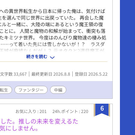
ちょっかいを出し始めてくる予感や古代種の封印
への異世界転生から日本に帰った俺は、気付けば
密も重なってしまう。 もう、本当に、色々ヤバ
生を選んで同じ世界に出戻っていた。 再会した魔
……。 ※はR18
エルと一緒に、大陸の端にあるという魔王領の復
isaragishion.fanbox.cc/ 如月紫苑のFanboxです。是
ことに。 人間と魔物の和解が始まって、衝突も落
をどうぞ。新作や書籍化情報の等の近況やリアル
たキミツナ世界。 今度はのんびり魔物達の棲み処
作品についてよく呟いています。
……って着いた先には雪しかないが！？ ラスダ
王城が廃墟なんだが！？ 元オタクと2週目魔王が
続きを読む
のは、魔物に勇者、聖女、現地の兵士達。 襲い来
を退け、荒れ果てた魔王城を拠点として再整備せ
な感じで今度は街づくりシミュレーションっぽい。
文字数 33,667
最終更新日 2026.8.8
登録日 2026.5.22
キミツナってＲＰＧでは？ 元を辿れば乙女ゲー
？？ ジャンル迷子なゲーム世界で奮闘する、転生
快な仲間達の珍道中ファンタジー（ＢＬ） ※戦闘
転生
ファンタジー
中編
流血表現が入ります。 ※BL要素はほんのりです。
6
お気に入り : 201
24h.ポイント : 220
でした。推しの未来を変えるた
気にしません。