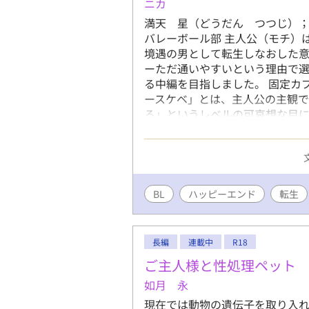
ニカ
満天 星（どうだん つつじ）
バレーボール部 主人公（モチ）
境遇の男として転生しなおした意
ーただ通いやすいという理由で選
る中編を目指しました。 固定カ
ースケベ」とは、主人公の主観
ろ」というレベルの可哀想な目に
り、既存のいかなる作品とも関係
BL
ハッピーエンド
転生
長編
連載中
R18
ご主人様と性処理ペット
如月 永
現在では動物の遺伝子を取り入れ