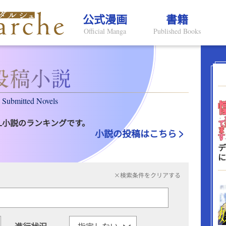
公式漫画
書籍
Official Manga
Published Books
Submitted Novels
L小説のランキングです。
小説の投稿はこちら
デ
に
×検索条件をクリアする
進行状況