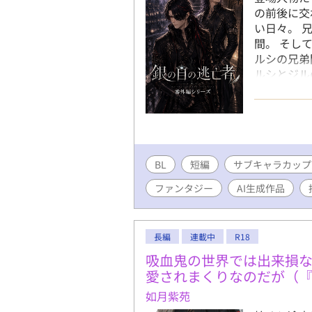
の前後に交
い日々。 
間。 そし
ルシの兄弟
ルシとジル
す温かな日
事件を別の
出来事、幼
れぞれ独立
内容や人物
BL
短編
サブキャラカップ
了推奨話数
合間に残さ
ファンタジー
AI生成作品
所の物語で
長編
連載中
R18
吸血鬼の世界では出来損
愛されまくりなのだが（『
如月紫苑