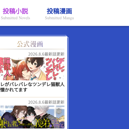
投稿小説
投稿漫画
Submitted Novels
Submitted Manga
2026.8.6最新話更新
レがバレバレなツンデレ猫獣人
懐かれてます
2026.8.6最新話更新