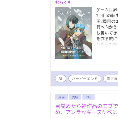
むらくも
がまた俺に
ゲーム世界
に関する秘
2回目の転
イだろ、これ
王2周目の
https://k
興へ向かう
非無料登録
ち着いてき
タイムでの
を作る旅に
ンだった魔
引き連れる
る黒い魔物
よ。 そん
……いや、
だったよな
BL
ハッピーエンド
者二人と愉
異世界
描写に少々
長編
完結
R18
目覚めたら神作品のモブ
め、アンラッキースケベは