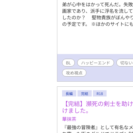
弟が心中をはかって死んだ。失
画家であり、派手に浮名を流し
したのか？ 堅物貴族がぼんやり
の予定です。 ※ほかのサイトに
BL
ハッピーエンド
切ない
攻め視点
長編
完結
R18
【完結】瀕死の剣士を助
けました。
華抹茶
『最強の冒険者』として有名な