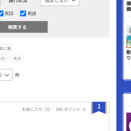
嫌
義
R15
R18
体に涙
断
り
R15
R18
件
1
お気に入り : 52
24h.ポイント : 0