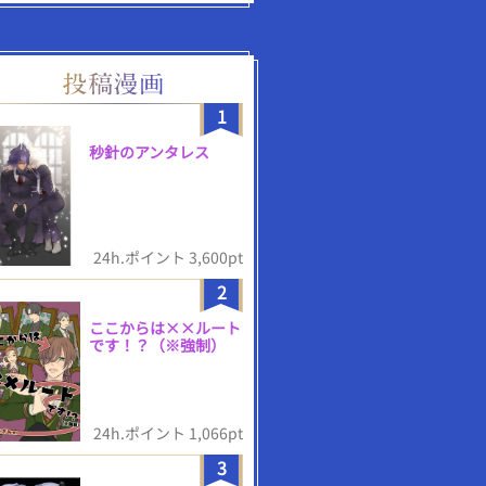
1
秒針のアンタレス
24h.ポイント 3,600pt
2
ここからは××ルート
です！？（※強制）
24h.ポイント 1,066pt
3