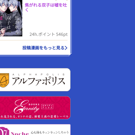
焦がれる双子は嘘を吐
く
24h.ポイント 546pt
投稿漫画をもっと見る