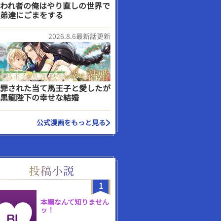
われ者の俺はやり直しの世界で
弟達にごまをする
2026.8.6最新話更新
罪された当て馬王子と愛したが
黒龍陛下の幸せな結婚
公式漫画をもっと見る
1
本編なんて知りません
ッ！