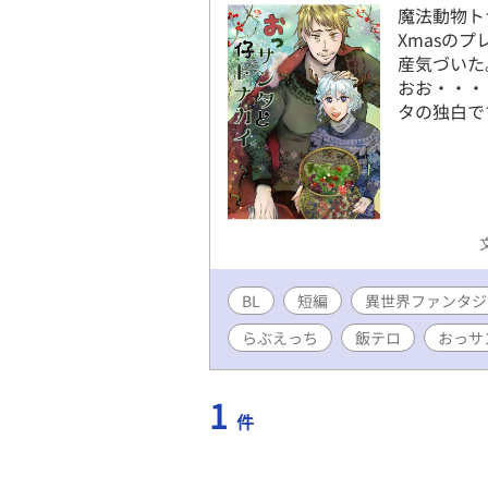
魔法動物ト
Xmasの
産気づいた
おお・・・
タの独白です
BL
短編
異世界ファンタジ
らぶえっち
飯テロ
おっサ
1
件