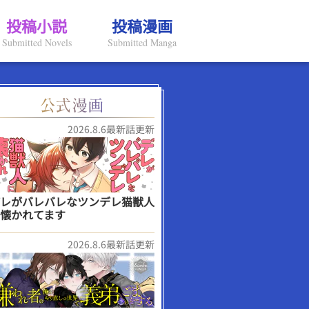
投稿小説
投稿漫画
Submitted Novels
Submitted Manga
2026.8.6最新話更新
レがバレバレなツンデレ猫獣人
懐かれてます
2026.8.6最新話更新