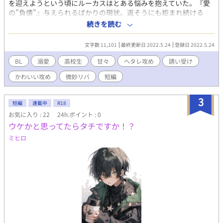
を迎えようという頃にルーカスはとある悩みを抱えていた。『愛
の"負債"』与えられるばかりの現状。返そうにも拒まれ続ける
日々。景介と末永くありたいと願うルーカスはめげずに償還すべ
続きを読む
く励もうとするが――。 ●補足● Pictures短編 第一弾。本編
(https://www.alphapolis.co.jp/novel/710191053/871627114)本
文字数 11,101
最終更新日 2022.5.24
登録日 2022.5.24
編#72のあたりのお話ですが、本編未読でも問題ないと思いま
す。作品や人物の雰囲気掴みによろしければご活用ください(*
BL
溺愛
高校生
甘々
ヘタレ攻め
誘い受け
´ω`*) ++++ 【健気 わんこ ハーフ DK × 口悪 世話焼き 美形 DK】
かわいい攻め
微妙リバ
短編
☆……全年齢 ★……おとな向け ※微リバっぽいかもです。苦手な
方はご注意ください。 ++++ ●表紙イラスト● 本編に引き続き
ミツヲさま(https://www.pixiv.net/users/32699295)に描いてい
3
短編
連載中
R18
ただきました！恐れ入りますが無断転載はご遠慮ください。 ミ
お気に入り : 22
24h.ポイント : 0
ツヲさまへのイラスト発注のご相談は、下記サイトより行えま
ウケかと思ってたらタチですか！？
す。お悩み中の方はぜひ♡ https://coconala.com/users/926989
●公開状況 fujossy様、pixiv様、ムーンライトノベルズ様、エ
ミヒロ
ブリスタ様でも同名小説をアップしています。内容はともに同じ
です。