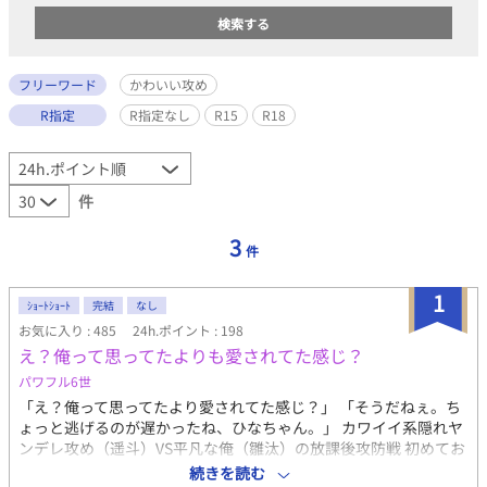
フリーワード
かわいい攻め
R指定
R指定なし
R15
R18
件
3
件
1
ｼｮｰﾄｼｮｰﾄ
完結
なし
お気に入り : 485
24h.ポイント : 198
え？俺って思ってたよりも愛されてた感じ？
パワフル6世
「え？俺って思ってたより愛されてた感じ？」 「そうだねぇ。ち
ょっと逃げるのが遅かったね、ひなちゃん。」 カワイイ系隠れヤ
ンデレ攻め（遥斗）VS平凡な俺（雛汰）の放課後攻防戦 初めてお
話書きます。拙いですが、ご容赦ください。愛はたっぷり込めま
続きを読む