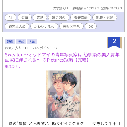
した！ その後のお話もあるので良ければ
文字数 5,721
最終更新日 2022.8.2
登録日 2022.8.2
BL
短編
完結
ほのぼの
青春恋愛
執着・溺愛
鈍感主人公
かわいい攻め
美形×平凡
DK
2
短編
完結
R18
お気に入り : 11
24h.ポイント : 7
Sweater ～オッドアイの青年写真家は,幼馴染の美人青年
画家に絆される～ ※Pictures短編【完結】
那菜カナナ
愛の"負債"と庇護欲と、時々セイフクヨク。 交際して半年目