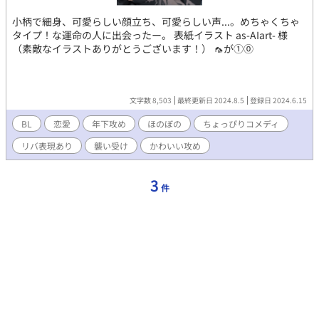
小柄で細身、可愛らしい顔立ち、可愛らしい声...。めちゃくちゃ
タイプ！な運命の人に出会ったー。 表紙イラスト as-AIart- 様
（素敵なイラストありがとうございます！） 🦟が①⓪
文字数 8,503
最終更新日 2024.8.5
登録日 2024.6.15
BL
恋愛
年下攻め
ほのぼの
ちょっぴりコメディ
リバ表現あり
襲い受け
かわいい攻め
3
件