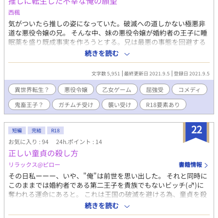
推しに転生した不幸な俺の願望
西楓
気がついたら推しの姿になっていた。破滅への道しかない極悪非
道な悪役令嬢の兄。 そんな中、妹の悪役令嬢が婚約者の王子に睡
眠薬を盛り既成事実を作ろうとする。兄は最悪の事態を回避する
ことができるのか？気持ちコメディのつもりです。 後半睡姦のば
続きを読む
っちりRシーンがありますのでご注意ください。ガチムチの襲い受
け（中身は平凡男子高校生）です。 Rシーンには※をつけていま
文字数 5,951
最終更新日 2021.9.5
登録日 2021.9.5
す。
異世界転生？
悪役令嬢
乙女ゲーム
屈強受
コメディ
鬼畜王子？
ガチムチ受け
襲い受け
R18要素あり
22
短編
完結
R18
お気に入り : 94
24h.ポイント : 14
正しい童貞の殺し方
リラックス@ピロー
書籍情報
その日私ーーー、いや、"俺"は前世を思い出した。 それと同時に
このままでは婚約者である第二王子を貴族でもないビッチ(♂)に
奪われる運命にあると。 これは王国の破滅を避ける為、童貞を殺
すセーターを身に纏い婚約者であるジェフリー殿下の童貞を奪う
続きを読む
リオンの壮大な物語である。