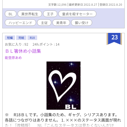
文字数 12,096
最終更新日 2022.8.27
登録日 2022.8.20
BL
異世界転生
王子
童貞を殺すセーター
ハッピーエンド
主従
美青年
襲い受け
23
短編
完結
R18
お気に入り : 92
24h.ポイント : 14
ＢＬ箸休め小話集
能登原あめ
※ R18ＢＬです。小話集のため、ギャグ、シリアスあります。
各話につながりはありません。 1. ×××のステータス画面が現れ
た！［改稿版］ NL『こんなステータスは見たくないんだけ