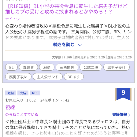
【R18短編】BL小説の悪役令息に転生した腐男子だけど
推しカプの受けと攻めに挟まれるとかやめろ！？
ナイトウ
心変わり婚約者役攻め×悪役令息に転生した腐男子×BL小説の主
人公役受け 腐男子視点の話です。 三角関係、公認二股、3P、サン
ドの要素があります。 腐男子は婚約者役に対しては受け、主人公
役に対しては攻めです。 3P中婚約者役と主人公役の絡みシーンも
続きを読む
ありますが、直接連結はないです。 ふとした拍子に前世を思い出
したクートは、自分が前世で読んだBL小説の悪役令息に転生した
文字数 27,566
最終更新日 2025.3.29
登録日 2025.3.29
と気付く。 小説のシナリオでは、大人になったらクートの婚約者
である第3王子のセブは小説の主人公であるルロットと宮廷で出会
BL
異世界
溺愛
三角関係
公認二股
腐男子受け
い恋に落ちる。 それを知ったクートはルロットに嫌がらせをする
腐男子攻め
主人公サンド
3Pあり
が、実は彼は身分を隠した大国の若き王で、クートは婚約破棄さ
れた上に王の暗殺未遂を断罪されて生涯幽閉されてしまうのだ。
それを思い出した腐男子のクートは、幸い死ぬわけじゃないし一
9
短編
完結
R18
生外に出れないくらいなんてことないなと理想の受けちゃんとイ
お気に入り : 1,062
24h.ポイント : 42
ケメンの攻めのカップルを見守る日を楽しみに月日を過ごす。 し
視線
かし大人になってみれば、小説と違ってセブはクート大好きの激
重執着攻め様に育ち、ルロットはクートを健気に慕う襲い受けち
のらねことすていぬ
書籍情報
ゃんと化してしまった……！ クートが壁のシミになれる日は来る
＜騎士団兵士×中隊長＞ 騎士団の中隊長であるヴェロスは、自分
のか！？
の隊に最近異動してきた騎士リチのことが気になっていた。 熱い
視線を感じ、きっと彼も自分のことを好きなのだろうと寝室に引