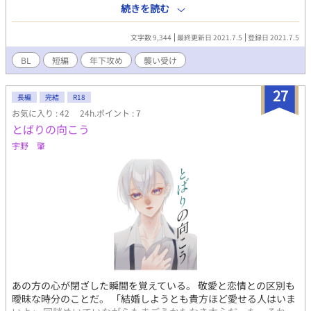
ャ男子大学生。童貞。遥とは挨拶をする程度の関係。 受け：青
続きを読む
柳 遥（あおやぎ はるか） 彰の近所に住んでいる美人
（男）。童貞を食うのが趣味。彰のことは前々から狙っていた。
文字数 9,344
最終更新日 2021.7.5
登録日 2021.7.5
話し方はゆっくりとしていて、やや語尾を伸ばし気味。 ◆あら
すじ ご近所に住んでいる青柳さんは、いかにも陰キャな彰にも明
BL
短編
年下攻め
襲い受け
るく挨拶をしてくれる。 ある日、青柳さんにお菓子を作りすぎた
ので食べていかないかと誘われ、家にお邪魔することに。 しかし
27
家に入った途端、青柳さんは彰を押し倒して蠱惑的に微笑んだ。
長編
完結
R18
「青柳さん、じゃなくってぇ…、はるか、って呼んでください…
お気に入り : 42
24h.ポイント : 7
♡」 「僕と、いいことしましょ…？ とーっても気持ちいい、え
とばりの向こう
っちなこと…♡」
宇野 肇
あの方の心が閉ざした瞬間を覚えている。 敬愛と恋情との区別も
曖昧な時分のことだ。 「結婚しようとも貴方ほど愛せる人はいま