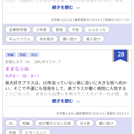
いよ」 冗談めいていながらもまごうかたなき本心だった。それ
を、あの方の想い人は笑い飛ばしたのだ。 「そういうことは好い
続きを読む
た女に言うのだな。男同士で寒気がするわ」 その言葉は、彼の人
なりの冗談であったのだろう。表情は柔らかく、しかしどこか呆
文字数 126,218
最終更新日 2024.6.4
登録日 2021.7.19
れたような色を滲ませていた。 気にすることなどない一幕のはず
であった。ただの言葉遊びに過ぎぬ、他愛のない遣り取りのはず
全寮制学園
少年愛
貴族
平民
らぶえっち
であ った。 しかしながらその頃すでに己の性癖――同じ男に性の
ギムナジウム
攻め視点
襲い受け
美人受け
欲求を抱くということを感じ始めていたあの方にとって、彼の人
の言葉は強い拒絶となり、あの方を酷く萎縮させた。あるいは、
彼の人は彼の人の想いを感じ取られていあのかもしれない。今と
28
短編
完結
R18
なってはもう、確かめようのない話ではあるが。 そのようにし
お気に入り : 31
24h.ポイント : 7
て、あの方はそっと心を閉ざされた。誰にも気づかれぬように、
ままならぬ
美しく気高いヴェールで幾重にも覆い隠してしまわれた。 表面上
は何も変わらないまま、誰にも見せぬ心があることさえも気づか
丸井まー（旧：まー）
れることの無いよう、厳重に、そして自然に。
弟大好きブラスは、10年会っていない弟に会いに大きな街へ向か
い、そこで不運にも怪我をして、弟ブラスが働く病院に入院する
ことになった。 ままならぬ思いを抱えた二人のビターなお話。 血
の繋がらない兄✕弟。 ※ムーンライトノベルズさんでも公開して
続きを読む
おります。 ※ビターエンドです。
文字数 4,966
最終更新日 2025.4.5
登録日 2025.4.5
BL
短編
血が繋がらない兄弟
兄✕弟
襲い受け
拘束
ビターエンド