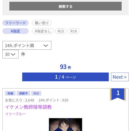
フリーワード
襲い受け
R指定
R指定なし
R15
R18
件
93
件
1
/ 4
Next
ページ
1
長編
連載中
R18
お気に入り : 2,648
24h.ポイント : 930
イケメン教師陵辱調教
リリーブルー