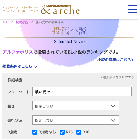
TOP
投稿小説
襲い受けの検索結果
Submitted Novels
アルファポリス
で投稿されているBL小説のランキングです。
小説の投稿はこちら
掲載条件はこちら
×検索条件をクリアする
詳細検索
フリーワード
長さ
進行状況
R指定
R指定なし
R15
R18