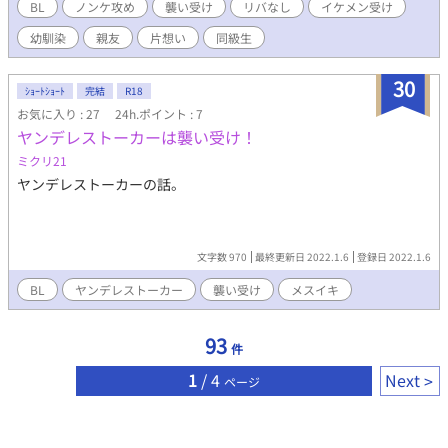
す。
BL
ノンケ攻め
襲い受け
リバなし
イケメン受け
幼馴染
親友
片想い
同級生
30
ｼｮｰﾄｼｮｰﾄ
完結
R18
お気に入り : 27
24h.ポイント : 7
ヤンデレストーカーは襲い受け！
ミクリ21
ヤンデレストーカーの話。
文字数 970
最終更新日 2022.1.6
登録日 2022.1.6
BL
ヤンデレストーカー
襲い受け
メスイキ
93
件
1
/ 4
Next
ページ