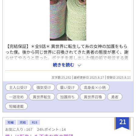
【完結保証】＊全9話＊ 異世界に転生して糸の女神の加護をもら
った僕。後から同じ世界に召喚されてきた勇者の態度が悪く、謝
らせてやろうと思った。ポテチを差し出した僕の前で号泣する勇
者。なんだ、可愛いじゃないか。こいつ、いつか食ってやっても
続きを読む
いいだろ？ いいよな？ 高身長召喚勇者（わんこ）×小柄な加護
持ち転生者（強気） 襲い受け、攻め喘ぎ、溺愛。R18描写がある
文字数 25,252
最終更新日 2025.8.17
登録日 2025.8.11
回はタイトルに*を付けてあります。 （他のサイトにも投稿）
主人公受け
強気受け
襲い受け
高身長×小柄
一途攻め
異世界転生
加護持ち
異世界召喚
勇者
短編連載
21
短編
完結
R18
お気に入り : 167
24h.ポイント : 14