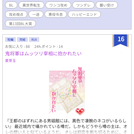
いフィリスの護衛（番犬）をしながら交流を深めていく。 一途な
BL
異世界転生
ワンコ攻め
ツンデレ
襲い受け
わんこ騎士×嫌われ者の令息 設定はいつも以上にふんわりです。
攻め視点
一途
悪役令息
ハッピーエンド
男しかいない世界 ゲームの主人公×悪役令息 攻め視点 男性妊娠
有りの世界観(描写なし) ハッピーエンドです。
第13回BL大賞
16
短編
完結
R18
お気に入り : 88
24h.ポイント : 14
鬼将軍はムッツリ宰相に抱かれたい
夏芽玉
『王都のはずれにある男娼館には、異色で凄腕のネコがいるらし
い』 最近城内で囁かれている噂だ。しかもどうやら噂の主は、オ
レの想い人と似ているようだ。 オレは初恋を断ち切るために、そ