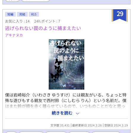
29
短編
完結
R15
お気に入り : 14
24h.ポイント : 7
逃げられない罠のように捕まえたい
アキナヌカ
僕は岩崎裕介（いわさき ゆうすけ）には親友がいる、ちょっと特
殊な遊びもする親友で西村鈴（にしむら りん）という名前だ。僕
はまた鈴が頬を赤く腫らせているので、いつものことだなと思っ
て、そんな鈴から誘われて僕は二人だけで楽しい遊びをする。
続きを読む
★★★このお話はＢＬです 裕介×鈴です ノンケ攻め 襲い受
け リバなし 不定期更新です★★★ 小説家になろう、pixiv、ア
文字数 35,431
最終更新日 2024.3.26
登録日 2024.3.19
ルファポリス、カクヨム、エブリスタ、fujossyにも掲載していま