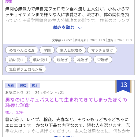
庚寅
無関心無気力で無自覚フェロモン垂れ流し主人公が、小柄からマ
ッチョイケメンまで様々な人に求愛され、流され、体の関係を持
っていく王道学園舞台の主人公総攻めの話です。 作者のスランプ
の息抜きに、読みたいのに数が少なく感じる総攻め学園モノをそ
続きを読む
の時のノリと気分で更新していくという、本気の息抜き用自己供
給作品。 総攻め学園モノもっと増えないかな…。 息抜きなので、
文字数 27,652
最終更新日 2020.11.9
登録日 2020.11.3
アホエロ方向で♡喘ぎや雌喘ぎ、雄喘ぎと可愛いエロから下品エ
ロまでその時の気分で書きたいと思っています。 出だしから雄♡
めちゃんこR18
学園
主人公総攻め
マッチョ受け
喘ぎなので(人によっては若干汚喘ぎかも)、耐性のある方のみ推
誘い受け
襲い受け
雌喘ぎ
雄喘ぎ
♡喘ぎ
奨…。 エロメインめですので悪しからず…。 その辺でのクレーム
は受け付けません:( ;´꒳`;):ビクビク キーワードや注意事項など随
無自覚フェロモン系
時更新します。 エロ描写ある話には✱マーク。 ✱キーワード載せ
きれなかったのでこちらに✱ 学園、主人公総攻め、マッチョ受
13
け、誘い受け、襲い受け、雌喘ぎ、雄喘ぎ、♡喘ぎ、無自覚フェロ
短編
完結
R18
モン系、巨根・絶倫、常に受けが積極的、結腸 (注)ベースが王道
お気に入り : 32
24h.ポイント : 21
学園なだけのつもりなので、展開は全然王道学園じゃないです。
男なのにサキュバスとして生まれてきてしまったぼくの
最近読み始めた総攻め作品の作者様が総攻め話が増えてないと嘆
恥辱な運命
かれていたので、こちらにも掲載する事にしました。 (読んで頂け
橋元 宏平
るかはさて置いて) イマココの息抜き作品なのでイマココの合間に
書いてます。 めちゃんこ亀更新。 投稿済分もすぐ終わるのです
襲い受け、レイプ、輪姦、売春など、そりゃもうどちゃどちゃに
が、少しでも総攻め好き様の箸休めになれれば幸いです。
エロエロです。 かなり下品な内容なので、読む人を選びます。 苦
手な人は、すぐに逃げてください。 主人公は男なのに、何故かサ
キュバスの能力を持って生まれてきてしまった。 精液を摂取しな