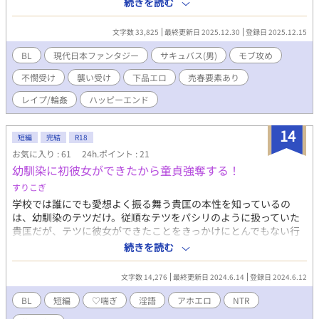
続きを読む
ければ生きられない体に、めっちゃヘコむ。 本能に逆らえず、数
奇な運命に振り回される不憫受け主人公。 えらいこっちゃえらい
文字数 33,825
最終更新日 2025.12.30
登録日 2025.12.15
こっちゃよいよいの末に、最後はちゃんとハッピーエンドになり
ます。
BL
現代日本ファンタジー
サキュバス(男)
モブ攻め
不憫受け
襲い受け
下品エロ
売春要素あり
レイプ/輪姦
ハッピーエンド
14
短編
完結
R18
お気に入り : 61
24h.ポイント : 21
幼馴染に初彼女ができたから童貞強奪する！
すりこぎ
学校では誰にでも愛想よく振る舞う貴匡の本性を知っているの
は、幼馴染のテツだけ。従順なテツをパシリのように扱っていた
貴匡だが、テツに彼女ができたことをきっかけにとんでもない行
動に出る。 ※過去にpixivに掲載した作品です。タイトル、本文は
続きを読む
一部変更、修正しています。
文字数 14,276
最終更新日 2024.6.14
登録日 2024.6.12
BL
短編
♡喘ぎ
淫語
アホエロ
NTR