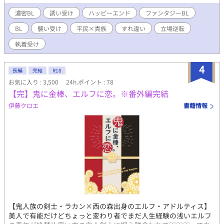
えていくエドガー。 毎夜逢瀬を重ねていくうちに、義務のはずの
関係は次第に変化していく――いつしか二人は、互いに心を通わ
濃密BL
誘い受け
ハッピーエンド
ファンタジーBL
せ始めていた。 ※生真面目な元傭兵×高慢な貴族の、立場逆転BL
BL
襲い受け
平民×貴族
すれ違い
立場逆転
です ※誘い受けが好きな方におすすめ ※濃密BL応募作のため、
官能描写が多めです
執着受け
4
長編
完結
R18
お気に入り : 3,500
24h.ポイント : 78
【完】鬼に金棒、エルフに恋。※番外編完結
伊藤クロエ
書籍情報
【鬼人族の剣士・ラカン×西の森出身のエルフ・アドルティス】
美人で有能だけどちょっと変わり者でまだ人生経験の浅いエルフ