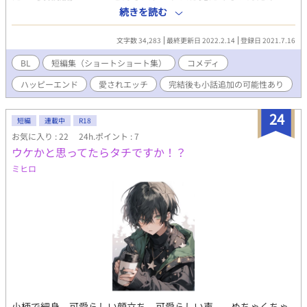
ど！』の弟編。こちらが先です。ちんこステータスがみえるコメ
続きを読む
ディ。男子学生×英語教師 年下攻め 襲い受け 敬語攻め ※
下品注意、倫理観はどこかへ置いていきました。ささやかに改稿
文字数 34,283
最終更新日 2022.2.14
登録日 2021.7.16
('22.02) 2. 聖剣だと思って握ったのが親友のアレで、俺は勇者じ
ゃなくて鞘なのか？［改稿版］ ルームシェアする幼馴染大学生
BL
短編集（ショートショート集）
コメディ
同士のあほエロ。 あほの子受け ムッツリ攻め ハート喘ぎ
ハッピーエンド
愛されエッチ
完結後も小話追加の可能性あり
乳首69 普通に69 3. 僕の恋が実った日［改稿版］ 憧れの先輩
への想いを断ち切ろうとしたら両想いだった高校生同士のしっと
り、ピュアな話。後半はＲ15 敬語男子 甘々 あえてどちらが攻
24
短編
連載中
R18
めか言いません(想像にお任せします) 4. お星様になったママが僕
お気に入り : 22
24h.ポイント : 7
の理想なのに、幼馴染♂が迫ってくる！［改稿版］ マザコン主
ウケかと思ってたらタチですか！？
人公(18)が幼馴染と結婚するコメディ。異世界もの。 あほの
子受け ガチムチ攻め 愛されエッチ 睡姦？ 最初だけ女性が
ミヒロ
出てきます。 ＊ アカウント統合のため、別名義で投稿した
もの(’20.10末〜’21.2末)を加筆修正しました。そちらは引き下げ
済みです。 ＊ Ｒは予告なく入ります。 ＊ 表紙はCanvaさまで
作成した画像を使用しております。 ＊ 一部抜粋して改稿したも
のを別サイトさまに別名義別タイトルで投稿しています(Rなし)
小柄で細身、可愛らしい顔立ち、可愛らしい声...。めちゃくちゃ