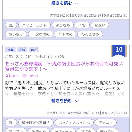
っ張り込むが、次の日からリチの態度がよそよそしくなってしま
続きを読む
う。 自分の勘違いで襲ってしまったのか！？と思い込み、落ち込
んで親友に相談すると、その姿をリチに見られてしまい……？ 年
文字数 36,230
最終更新日 2023.9.10
登録日 2023.8.31
下攻め/騎士団/勘違い/襲い受け ※5年前に自サイトで掲載してい
たものの再掲です。
BL
ハッピーエンド
騎士攻め
同僚
勘違い
襲い受け
一途な攻め
年下攻め
わんこ攻め
10
長編
完結
R18
お気に入り : 210
24h.ポイント : 28
おっさん寮母爆誕！〜鬼の騎士団長からお茶目で可愛い
寮母になります！〜
丸井まー（旧：まー）
影で『鬼の騎士団長』と呼ばれていたルーカスは、魔物との戦い
で右足を失った。故あって騎士団にしか居場所がないルーカス
は、義足を作り、寮母として騎士団へと舞い戻った。 溺愛してく
る男前騎士団長相手に訳あり美形おっさんがもだもだするお話。
続きを読む
溺愛男前おっさん騎士団長✕訳あり美形おっさん寮母。 ※おっさ
ん✕おっさんです。 ※ムーンライトノベルズさんでも公開してお
文字数 89,041
最終更新日 2025.11.14
登録日 2025.10.18
ります。 ※エロあり回には※をつけております。 ※全２８話。
BL
騎士団長✕寮母♂
おっさん✕おっさん
アナニー
誘い受け
敬語攻め
年下✕年上
睡眠姦
襲い受け