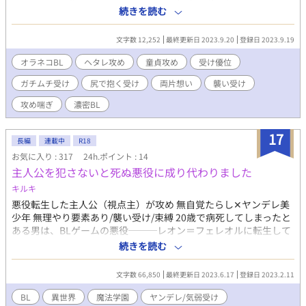
して童貞を捨てるためにその男娼を買うことにした。 しかし、娼
続きを読む
館でオレの前に現れたのはまさにオレの想い人であるダンカン
で…… 【オラネコ受け】×【ヘタレ攻め】
文字数 12,252
最終更新日 2023.9.20
登録日 2023.9.19
オラネコBL
ヘタレ攻め
童貞攻め
受け優位
ガチムチ受け
尻で抱く受け
両片想い
襲い受け
攻め喘ぎ
濃密BL
17
長編
連載中
R18
お気に入り : 317
24h.ポイント : 14
主人公を犯さないと死ぬ悪役に成り代わりました
キルキ
悪役転生した主人公（視点主）が攻め 無自覚たらし✕ヤンデレ美
少年 無理やり要素あり/襲い受け/束縛 20歳で病死してしまったと
ある男は、BLゲームの悪役───レオン＝フェレオルに転生して
しまった。 悪役になりたくないレオンは、物語の主人公に優しく
続きを読む
していた。しかし、ゲームの物語を良い方向に進めるためには、
悪役の動きがどうしても必要らしい。 ーーー主人公を犯さない
文字数 66,850
最終更新日 2023.6.17
登録日 2023.2.11
と、国が滅ぶ いつの間にか国を救うか否かの鍵を握らされていた
レオン。理不尽な物語に戸惑いつつも、原作通りの展開にするた
BL
異世界
魔法学園
ヤンデレ/気弱受け