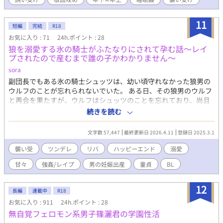
11
短編
完結
R18
お気に入り : 71
24h.ポイント : 28
狼を溺愛する氷の騎士がふたなりにされて孕む話〜レイ
プされたので産むまで誰の子かわかりません〜
sora
副団長でもある氷の騎士シュッツは、幼い頃守れなかった狼男の
ウルフのことが忘れられないでいた。 ある日、その狼男のウルフ
と再会を果たすが、ウルフはシュッツのことを忘れており、尚且
つ魔王の側近だと言ってきた。 それでもウルフを溺愛するシュッ
続きを読む
ツだが、魔王の呪いでふたなりにされてしまい…… 『魔王討伐御
一行をフタナリにして孕ませる』の別の話です。 副騎士団長シュ
文字数 57,447
最終更新日 2026.4.11
登録日 2025.3.1
ッツ（クール系）×ウルフ（ツンデレ） ウルフ×副騎士団長 のリ
バ モブ団員（複数）×副騎士団長 クール受け ツンデレ、襲い受
襲い受
ツンデレ
リバ
ハッピーエンド
溺愛
け ふたなり 童貞 処女 強姦 イラマチオ 複数プレイ 玩具 精液風呂
甘々
強姦/レイプ
男の妊娠出産
童貞
BL
お清めセックス 妊娠 甘々 ハッピーエンド 特殊なプレイも続出す
るので、苦手な方はご注意ください。
12
長編
連載中
R18
お気に入り : 911
24h.ポイント : 28
無自覚フェロモン系男子篠灑君の学園性活