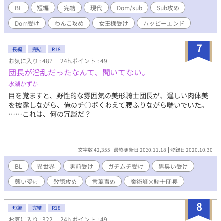
扱いされて楽しんでいたサブだったが、DomのCommandの耐性
BL
短編
完結
現代
Dom/sub
Sub攻め
がなくすぐに勃起してしまい、呆れた堂本に射精管理されること
Dom受け
わんこ攻め
女王様受け
ハッピーエンド
に……。 Dom/Subユニバース（SM要素のある特殊性のある世
界）の設定をお借りしています。 わんこ攻め×女王様受け／Sub
攻め×Dom受け／ノンケ攻め×襲い受け ムーンライトノベルズに
7
長編
完結
R18
も転載しています。
お気に入り : 487
24h.ポイント : 49
団長が淫乱だったなんて、聞いてない。
水瀬かずか
目を覚ますと、野性的な雰囲気の美形騎士団長が、逞しい肉体美
を披露しながら、俺のチ○ポくわえて腰ふりながら喘いでいた。
……これは、何の冗談だ？
文字数 42,355
最終更新日 2020.11.18
登録日 2020.10.30
BL
異世界
男前受け
ガチムチ受け
男臭い受け
襲い受け
敬語攻め
言葉責め
魔術師×騎士団長
8
短編
完結
R18
お気に入り : 322
24h.ポイント : 49