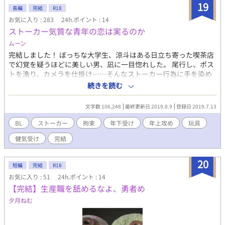
19
長編
完結
R18
お気に入り : 283
24h.ポイント : 14
ストーカー気質な青年の恋は実るのか
ムーン
完結しました！ ぼっちな大学生、涼斗はある日立ち寄った喫茶店
で幻覚を疑うほどに美しい男、凪に一目惚れした。 尾行し、ポス
トを漁り、カメラを仕掛け……そんなストーカー行為に手を染め
つつも涼斗は「彼を見守るためだ」と罪悪感から目を逸らす。 一
続きを読む
方的な恋慕と劣情を隠し、涼斗は凪の隣に越して隣人として友情
を育む。向けられる微笑みや優しい声に心を弾ませつつも、子供
文字数 106,248
最終更新日 2019.8.9
登録日 2019.7.13
扱いされていることに不満を溜め込む。凪の前では良き隣人を演
じ、部屋に帰れば凪の名を呼びながら玩具での自慰に耽る。 そん
BL
ストーカー
拘束
年下受け
年上攻め
玩具
な日々を過ごし、凪の弟と凪の日記をきっかけに、涼斗の恋心は
健気受け
完結
暴走を始める。そしてそれに呼応するかのように凪の異常性も明
らかになっていく。 この恋は実るのだろうか。 ── ──── ※
序盤のR18要素はほぼ自慰行為になります。 ※『』は妄想、カメ
20
短編
完結
R18
ラ越し、録音、等のセリフになります。 ※別投稿の作品と世界
お気に入り : 51
24h.ポイント : 14
観、キャラはリンクしておりますが、ストーリー上の関わりはほ
【完結】生産職を舐めるなよ、勇者め
ぼありません。 ※複数の犯罪描写がありますが、推奨、肯定の意
図はありません。 ※この作品はムーンライトノベルズ様にも掲載
夕月ねむ
しています。 ※初回のみ襲い受け 約十万文字