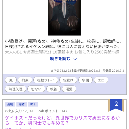
小坂(受け)、麓戸(攻め)、神崎(攻め) 生徒に、校長に、調教師に、
日夜犯されるイケメン教師。彼には人に言えない秘密があった。
大人のBL ★毎週土曜夜21:10更新中★ お気に入り2500突破✨感
謝。 連載9周年✨2016/9/8～ ・公開後も推敲しています。
続きを読む
★special thanks★ ◆ミヤセ様@3388se 表紙・挿絵（2021
年)◆ ◆枯無様 １頁漫画化(生徒編)(2021年)◆ ◆さやいんげん
文字数 732,623
最終更新日 2026.8.8
登録日 2016.9.8
様 現在プロの漫画家さんになられました！ 1頁漫画化
(2017/12/10)◆ ◆奏陽様 小坂先生のSS(2018年)◆ とりあえず
BL
拘束
複数プレイ
総受け
学園
エロ
エ.....エロイです.....////ドMで気弱な小坂さん最高です！！！！プ
無理矢理
切ない
執着
溺愛
ライドは高いのに身体はエロイとかやばいっす！！！！(コタツ
様) /えむっけのイケメンってだけでも萌えるのに、妻子ある校長
先生っていうキャラとあの話し方、 素晴らしいです！！ (sethna
2
長編
完結
R18
様) /耽美/切ない/シリアス/官能/羞恥/スカトロ/ドS/年の差/教師受
お気に入り : 2,341
24h.ポイント : 142
け/淫乱受け/SM/高校/学校/過去あり/溺愛/執着/総受け/R18/エ
ゲイホストだったけど、異世界でカリスマ男妾になるか
ロ/ML/ヤンデレ/禁断/輪姦/玩具/女装/言葉責め/生徒会/モブ攻め/
ら てか、男同士でも孕める？
モブレ/総受け/小スカ/大スカ/自慰/撮影/ 【登場人物】 小坂 愛出
人(こさか おでと）高校教師 ２年２組担任 27歳 神崎 総一