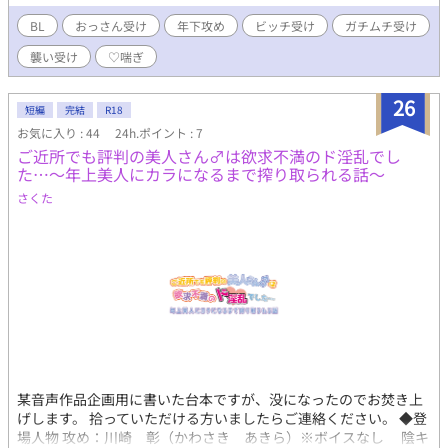
ケ。どえらい美青年。オナニー経験すら浅いピュアボーイ。恋愛
脳なのでめちゃめちゃチョロい。 受け…ネオ・ラ・コヴィッチ
BL
おっさん受け
年下攻め
ビッチ受け
ガチムチ受け
(45) 男しかいない部族の族長。豪快で男気溢れるガチムチオヤ
襲い受け
♡喘ぎ
ジ。部族のしきたりによりケツもチンポも使い込みまくっている
ドスケベオラネコおっさん。爽やかで快活でドスケベ。 「君を愛
することはない」テンプレのパロディAV小説書きたいなと思った
26
短編
完結
R18
ら、いつものように童貞を虜にするドスケベオラネコおっさんの
お気に入り : 44
24h.ポイント : 7
話になってました。 ありとあらゆるなろう系テンプレをスケベパ
ご近所でも評判の美人さん♂は欲求不満のド淫乱でし
ロディしていきたい所存です。
た…～年上美人にカラになるまで搾り取られる話～
さくた
某音声作品企画用に書いた台本ですが、没になったのでお焚き上
げします。 拾っていただける方いましたらご連絡ください。 ◆登
場人物 攻め：川崎 彰（かわさき あきら）※ボイスなし 陰キ