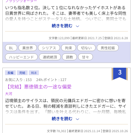
ブラックウォーター
郎(かんざき そういちろう）校長 麓戸 遥斗(ろくと はると）
いつも指名数２位。決して１位になれなかったゲイホストがある
調教師 村田 悪照(むらた おてる）高2 ２組 宮本 桜児(みやも
日異世界に飛ばされた。 そこは、妻帯者でも美しく床上手な同性
と おうじ）高2 2組級長 水瀬 慈育(みなせ じいく)生徒会
の愛人を持つことがステータスな土地柄。 ついでに、男同士でも
長 高3 伊東 不離(いとう ふり)風紀委員長 高3 池井 櫂(い
子どもを作れる魔法が確立されている。 どうせ元の世界には戻れ
続きを読む
けい かい)他校の先輩教師。研修会で小坂を世話。 池井 慶(い
ないんだからと、雇われ男妾として働き始める。 が、王子様、上
けい けい)麓戸の高校時代の後輩 ★フリー素材写真 写真加工/リ
級貴族、豪商、マフィアの元締めなどの大物たちに本気で惚れら
文字数 123,099
最終更新日 2021.7.25
登録日 2021.6.28
リーブルー (2021年以前の表紙Cover photo by S. Hermann & F.
れてしまい...？ 専属になってくれと言われても...。ええ？なんで、
Richter) x @lilymetroblue twitter.com/lilymetroblue 主人公総受
俺を孕ませる権利を巡って修羅場？ 元の世界の知識で貢献はして
BL
異世界
シリアス
拘束
切ない
男性妊娠
け。生徒会長と級長は襲い受けなので先生が攻め。 受け攻め度↓
るけど、英雄になるつもりじゃないし！ 異世界モテモテゲイホス
校長>調教師麓戸>不良村田>風紀委員長>先輩教師池井>主人公イ
ハッピーエンド
連続絶頂
調教
甘々
ト、ついでにホモ妊娠の奮戦記。 基本主人公攻めですが、乗っか
ケメン教師小坂先生>生徒会長>級長宮本 ※本作品はフィクション
り受け、襲い受けもあります。 ノンケや攻め専をホモ受けに目覚
であり実在する団体・組織等とは関係ありません。
めさせるシュチュが多いので、苦手な方はご注意を。 完結です。
3
長編
完結
R18
読んで頂いた皆様に心より感謝申し上げます。
お気に入り : 153
24h.ポイント : 127
【完結】悪徳領主の一途な偏愛
大河
辺境領主のサイラスは、領民の元傭兵エドガーに密かに想いを寄
せていた。 ある日、税の軽減を直談判しにきたエドガーに、サイ
ラスは条件を出す。 「願いを叶える代わりに、一か月間、毎晩私
のもとへ来い」 身分違いの片想いを叶えるため、サイラスは歪ん
続きを読む
だ「契約」という形で彼を手に入れようとする。 挑発的に誘い、
自ら跨り、甘く乱れるサイラス。戸惑いながらも、その要求に応
文字数 78,302
最終更新日 2025.11.14
登録日 2025.10.26