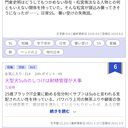
門倉史明はどうしてもつかめない存在・松宮侑汰なる人物との何
ともいえない関係を持っていた。そんな松宮が寝込み襲ってきそ
うになったが――。日常SS。 襲い受けの失敗話。
文字数 918
最終更新日 2026.8.6
登録日 2026.8.6
BL
短編
年下攻め
日常
襲い受け
SS
掌編
朝
ベッドの上
現代日本
6
短編
完結
R18
お気に入り : 314
24h.ポイント : 49
大型犬Subのしつけは射精管理が大事
三谷玲
25歳ブラックIT企業に勤める佐分利＜サブ＞はSubと言われる支
配されたい性を持っている。パワハラ上司の無茶ぶりや顧客の急
な仕様変更で、服従欲を満たしているつもりだったが、ある日繁
華街で堂本というDomのGlare＜威圧＞を浴びたことで、本当の
続きを読む
Command＜命令＞の心地よさを知る。堂本に懇願しDomとSub
で互いの支配したい、支配されたい欲を満たすためだけの、セッ
文字数 22,221
最終更新日 2021.3.15
登録日 2021.3.5
クスをしないプレイだけのパートナーになってもらう。 完全に犬