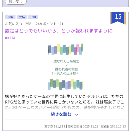
襲い受け
15
長編
完結
R18
お気に入り : 258
24h.ポイント : 21
設定はどうでもいいから、どうか報われますように
metta
妹が好きだったゲームの世界に転生していたセルジュは、ただの
RPGだと思っていた世界に男しかいないと知る。 妹は腐女子でこ
れはBLゲームなのかと一瞬驚いたものの、選択肢がそれしかない
ならまあいいかと開き直り、主人公として第二の人生を謳歌しよ
続きを読む
うと心に決める。 しかし仲が良すぎる両親に悪意なく体よく追い
出された先の王都で、ラスボスの幼少期らしきフィリスという王
文字数 111,319
最終更新日 2025.11.27
登録日 2025.10.13
子の婚約者と出会い、最初こそ嫌がられながらも、誤解されやす