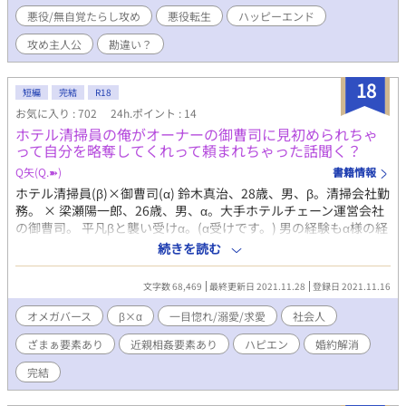
めに主人公を襲うが…？ 学園モノ異世界BL。魔法とファンタジー
悪役/無自覚たらし攻め
悪役転生
ハッピーエンド
の世界で生きる、転生者の話。 いきなりやってるんでご注意くだ
さい。
攻め主人公
勘違い？
18
短編
完結
R18
お気に入り : 702
24h.ポイント : 14
ホテル清掃員の俺がオーナーの御曹司に見初められちゃ
って自分を略奪してくれって頼まれちゃった話聞く？
Q矢(Q.➽)
書籍情報
ホテル清掃員(β)×御曹司(α) 鈴木真治、28歳、男、β。清掃会社勤
務。 × 梁瀬陽一郎、26歳、男、α。大手ホテルチェーン運営会社
の御曹司。 平凡βと襲い受けα。(α受けです。) 男の経験もα様の経
験も無いヘテロな凡百βに、ガチベタにフォーリンラブした御曹司
続きを読む
の猛アタック始まります。 ビッチΩと政略結婚とかしてる場合じ
ゃないらしい。
文字数 68,469
最終更新日 2021.11.28
登録日 2021.11.16
オメガバース
β×α
一目惚れ/溺愛/求愛
社会人
ざまぁ要素あり
近親相姦要素あり
ハピエン
婚約解消
完結