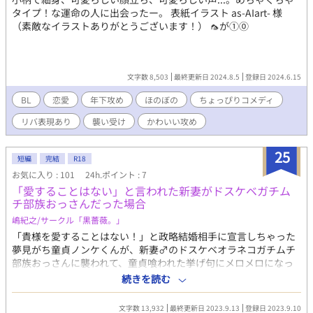
タイプ！な運命の人に出会ったー。 表紙イラスト as-AIart- 様
（素敵なイラストありがとうございます！） 🦟が①⓪
文字数 8,503
最終更新日 2024.8.5
登録日 2024.6.15
BL
恋愛
年下攻め
ほのぼの
ちょっぴりコメディ
リバ表現あり
襲い受け
かわいい攻め
25
短編
完結
R18
お気に入り : 101
24h.ポイント : 7
「愛することはない」と言われた新妻がドスケベガチム
チ部族おっさんだった場合
嶋紀之/サークル「黒薔薇。」
「貴様を愛することはない！」と政略結婚相手に宣言しちゃった
夢見がち童貞ノンケくんが、新妻♂のドスケベオラネコガチムチ
部族おっさんに襲われて、童貞喰われた挙げ句にメロメロになっ
ちゃう話。 全４話、毎日０時に更新します。完結まで執筆済。 攻
続きを読む
め…コーマ・マンチーキ(19) 貴族の嫡男。プライドは高いが、ロ
マンス小説をこよなく愛して恋愛結婚に夢を見ていた童貞ノン
文字数 13,932
最終更新日 2023.9.13
登録日 2023.9.10