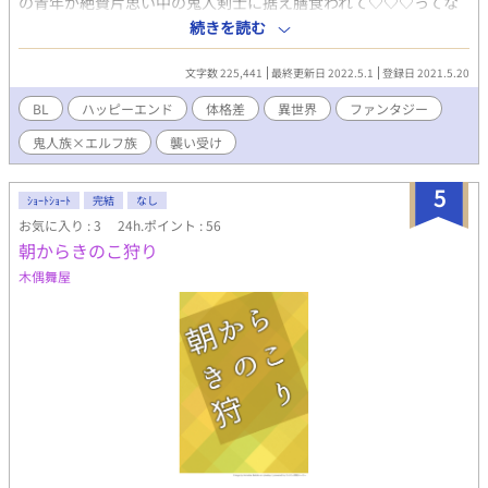
の青年が絶賛片思い中の鬼人剣士に据え膳食われて♡♡♡ってな
っちゃう、非常にお気軽に読めるノーストレスなラブコメです。
続きを読む
最終的には両想いのハッピーエンドになります。 全編に渡ってか
なりえっち濃いめなのでご注意下さい。（★がついています） 地
文字数 225,441
最終更新日 2022.5.1
登録日 2021.5.20
の文にごくたまに♡マークが出てきます ※６年前にpixivで書いた
ものをリライトしたものです 表紙素材お借りしてます♡ komako
BL
ハッピーエンド
体格差
異世界
ファンタジー
さま https://www.pixiv.net/artworks/88969075
鬼人族×エルフ族
襲い受け
5
ｼｮｰﾄｼｮｰﾄ
完結
なし
お気に入り : 3
24h.ポイント : 56
朝からきのこ狩り
木偶舞屋