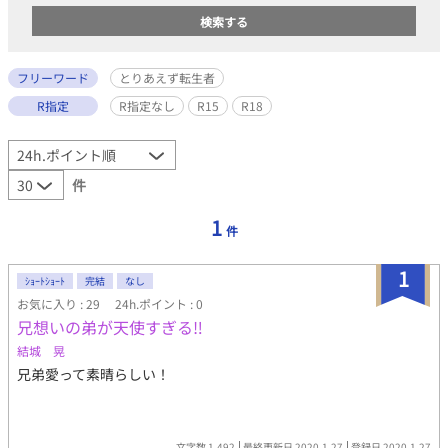
フリーワード
とりあえず転生者
R指定
R指定なし
R15
R18
件
1
件
1
ｼｮｰﾄｼｮｰﾄ
完結
なし
お気に入り : 29
24h.ポイント : 0
兄想いの弟が天使すぎる‼︎
結城 晃
兄弟愛って素晴らしい！
文字数 1,492
最終更新日 2020.1.27
登録日 2020.1.27