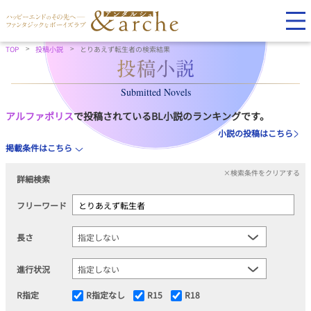
TOP
投稿小説
とりあえず転生者の検索結果
Submitted Novels
アルファポリス
で投稿されているBL小説のランキングです。
小説の投稿はこちら
掲載条件はこちら
×検索条件をクリアする
詳細検索
フリーワード
長さ
進行状況
R指定
R指定なし
R15
R18