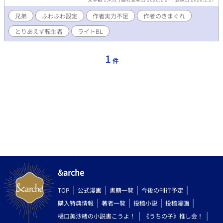
兄弟
ふわふわ設定
作者実力不足
作者のきまぐれ
とりあえず転生者
ライトBL
1
件
&arche
TOP
公式漫画
書籍一覧
今後の刊行予定
購入特典情報
著者一覧
投稿小説
投稿漫画
樋口美沙緒の小説書こうよ！
《うちの子》推し会！