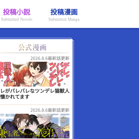
投稿小説
投稿漫画
Submitted Novels
Submitted Manga
2026.8.6最新話更新
レがバレバレなツンデレ猫獣人
懐かれてます
2026.8.6最新話更新