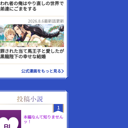
われ者の俺はやり直しの世界で
弟達にごまをする
2026.8.6最新話更新
罪された当て馬王子と愛したが
黒龍陛下の幸せな結婚
公式漫画をもっと見る
1
本編なんて知りません
ッ！