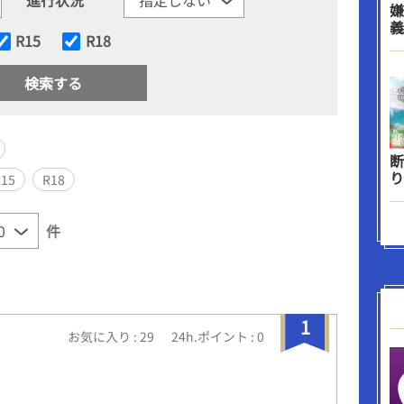
嫌
義
R15
R18
断
り
R15
R18
件
1
お気に入り : 29
24h.ポイント : 0