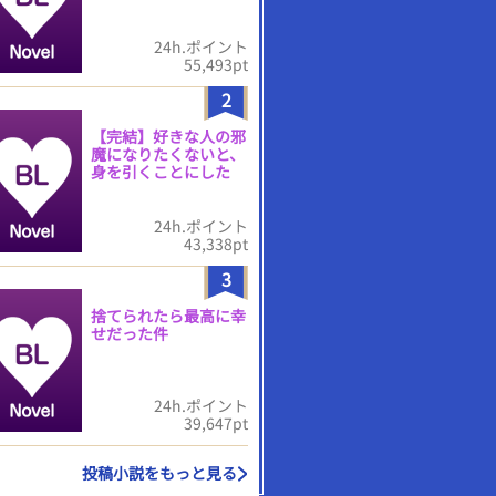
24h.ポイント
55,493pt
2
【完結】好きな人の邪
魔になりたくないと、
身を引くことにした
24h.ポイント
43,338pt
3
捨てられたら最高に幸
せだった件
24h.ポイント
39,647pt
投稿小説をもっと見る