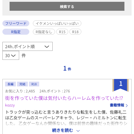
フリーワード
イケメンいっぱいいっぱい
R指定
R指定なし
R15
R18
件
1
件
1
長編
完結
R18
お気に入り : 2,485
24h.ポイント : 276
街を作っていた僕は気付いたらハーレムを作っていた⁉
kozzy
書籍情報
トラックが突っ込むと言うありきたりな転生をした僕、佐藤礼二
は乙女ゲームのスーパーレアキャラ、レジー・ハミルトンに転生
した。 乙女ゲーなんか関係ない。僕は前世の趣味だった街作りシ
ミレーションゲームを実践でプレイするんだ。ああ心が躍る！ と
続きを読む