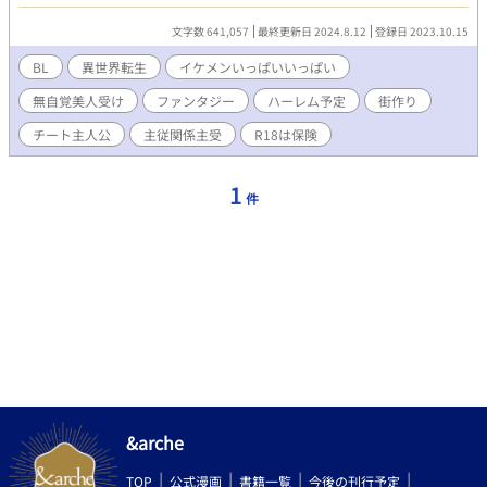
意気込んでた僕の周りにはドンドンイケメンが集まってきて…な
にやら雲行きが怪しい… あれ？これってホントにオトメゲー？ ま
文字数 641,057
最終更新日 2024.8.12
登録日 2023.10.15
ったりほっこり連載？R18は保険です。 『チートな転生農家の息
子は悪の公爵を溺愛する』書籍化となりました。 お手に取って頂
BL
異世界転生
イケメンいっぱいいっぱい
けたらとっても嬉しいです(｡>ㅅ<)✩⡱
無自覚美人受け
ファンタジー
ハーレム予定
街作り
チート主人公
主従関係主受
R18は保険
1
件
&arche
TOP
公式漫画
書籍一覧
今後の刊行予定