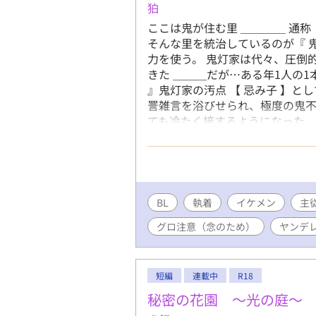
狛
ここは鬼が住む里 ＿＿＿＿ 通称
そんな里を統治しているのが『 鬼
力を使う。 鬼灯家は代々、圧倒
きた ＿＿＿だが…ある年1人の1
』鬼灯家の汚点 【 忌み子 】と
詈雑言を浴びせられ、極度の鬼不
ても冷たく接するようになった、
言われるようになった そんな紅
りながら側近でもある信用出来る鬼
代々仕えてきた有名な家系の1つ
だが、、、、2人には違う関係も
𝐩𝐫𝐨𝐟𝐢𝐥𝐞 》 ※ 鬼の平均年
BL
執着
イケメン
主
日 年齢 : 120歳 身長 : 172
グロ注意（念のため）
ヤンデ
髪 好きなもの : 蒼の作った杏仁豆
: べにろう ）母（ 葉月 : はづき 
日 年齢 : 120歳 身長 : 187
瞳、2本角、腰まである長髪（ 普
短編
連載中
R18
蓮葉、紅蓮葉から貰った赤い髪
秘密の花園 ～光の庭～
香袋…など（ 紅蓮葉から貰った物