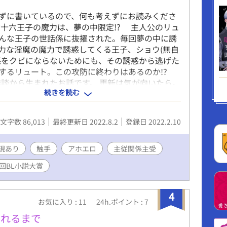
に書いているので、何も考えずにお読みくださ
十六王子の魔力は、夢の中限定!? 主人公のリュ
んな王子の世話係に抜擢された。毎回夢の中に誘
力な淫魔の魔力で誘惑してくる王子、ショウ(無自
係をクビにならないためにも、その誘惑から逃げた
するリュート。この攻防に終わりはあるのか!?
rの雑談から生まれたお話です。 更新は気が向いたら。
続きを読む
ーエンド。 この作品は、ムーンライトノベルズ、
yにも掲載しています。
文字数 86,013
最終更新日 2022.8.2
登録日 2022.2.10
現あり
触手
アホエロ
主従関係主受
0回BL小説大賞
4
お気に入り : 11
24h.ポイント : 7
されるまで