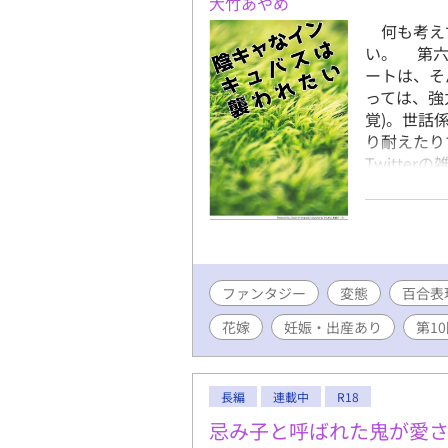
大竹あやめ
何も考えず
い。 第六
ートは、そ
っては、強
覚)。世話
り耐えたり
Twitte
多分ハッピ
fujoss
ファンタジー
変態
百合表
花嫁
妊娠・出産あり
第1
長編
連載中
R18
忌み子と呼ばれた鬼が愛