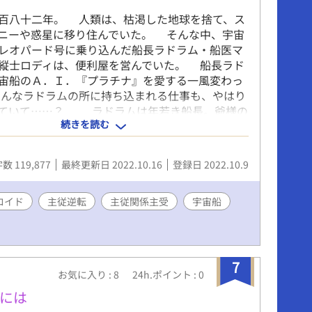
百八十二年。 人類は、枯渇した地球を捨て、ス
ニーや惑星に移り住んでいた。 そんな中、宇宙
レオパード号に乗り込んだ船長ラドラム・船医マ
縦士ロディは、便利屋を営んでいた。 船長ラド
宙船のＡ．Ｉ．『プラチナ』を愛する一風変わっ
んなラドラムの所に持ち込まれる仕事も、やはり
っていて……？ ラドラムは年若き船長。爺様の
続きを読む
継いでいるという、ブラックレオパード号で今日
繰り出す。 だが船員への給料は、未払いの状態
いた。ラドラムの機嫌が良いときは、要注意だ。
数 119,877
最終更新日 2022.10.16
登録日 2022.10.9
あとには、大金っていうメリットが待ってるんだ
の仕事を終えれば、二ヶ月分の給料が入るんだ」
彼は笑う。 爪に火を点すようにこぢんまりと続
ロイド
主従逆転
主従関係主受
宇宙船
利屋業だが、この仕事で彼らの生活は一変する。
換えに連邦警察に追われる身となり、ラドラム
たはずの女性は男性となって彼らの前に現れる。
から父親に頭を撫でられることさえ拒絶していた
7
お気に入り : 8
24h.ポイント : 0
、彼との恋の行方は？ 次々と巻き込まれる厄介
連邦警察からは、逃げ切れるのか？ 誤解の愛
には
出た錆、地球外生命体に違法クローン、果たして