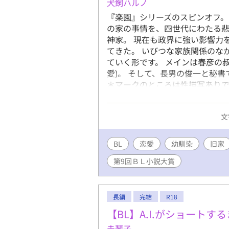
犬飼ハルノ
の、家族 家族構成 : 父（ 宗一郎 :
みつき ）蒼 ✎︎＿＿＿＿＿＿＿＿
『楽園』シリーズのスピンオフ。
の家の事情を、四世代にわたる悲
神家。 現在も政界に強い影響力
てきた。 いびつな家族関係のな
ていく形です。 メインは春彦の
愛)。 そして、長男の俊一と秘
＊マークのところは性描写ありです
タ、なろうに公開中。
文
BL
恋愛
幼馴染
旧家
第9回ＢＬ小説大賞
長編
完結
R18
【BL】A.I.がショートす
圭琴子