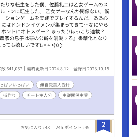
きたりな転生をした僕、佐藤礼二は乙女ゲームのス
ルトンに転生した。 乙女ゲーなんか関係ない。僕
レーションゲームを実践でプレイするんだ。ああ心
りにはドンドンイケメンが集まってきて…なにやら
てホントにオトメゲー？ まったりほっこり連載？
転生農家の息子は悪の公爵を溺愛する』書籍化となり
ても嬉しいです(｡>ㅅ<)✩⡱
数 641,057
最終更新日 2024.8.12
登録日 2023.10.15
っぱいいっぱい
無自覚美人受け
街作り
チート主人公
主従関係主受
2
お気に入り : 48
24h.ポイント : 49