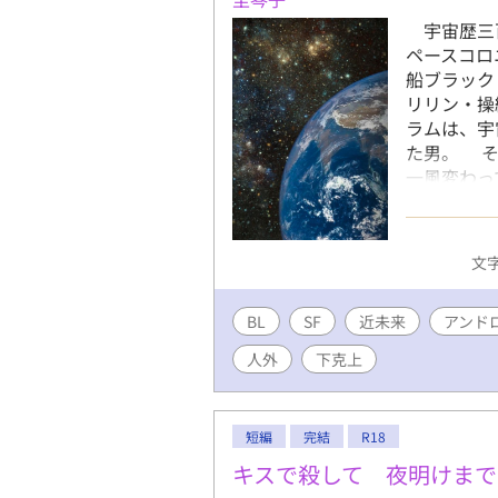
宇宙歴三
ペースコロ
船ブラック
リリン・操
ラムは、宇
た男。 そ
一風変わ
代から受け
も星の海に
が続いて
文字
「リスクの
ぜ？ こ
BL
SF
近未来
そう言って
アンド
けてきた便
人外
下克上
大金と引き
が愛してい
物心ついて
短編
完結
R18
ラドラムと
な事件と、
キスで殺して 夜明けまで
情、身から