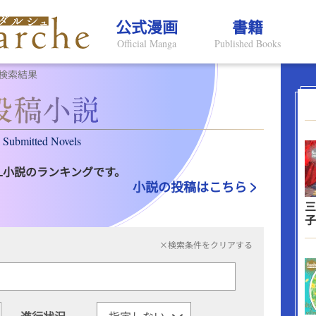
公式漫画
書籍
Official Manga
Published Books
検索結果
Submitted Novels
L小説のランキングです。
小説の投稿はこちら
三
子
×検索条件をクリアする
進行状況