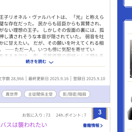
る
王子リオネル・ヴァルハイトは、 「光」と称えら
璧な存在だった。 民からも廷臣からも賞賛され、
がない理想の王子。 しかしその仮面の裏には、孤
押し潰されそうな本音が隠されていた。 弱音を吐
かに甘えたい。 だが、その願いを叶えてくれる相
。 ――ただ一人、いつも傍に気配を寄せてい
恋をするまでは。 影、王族直属の密偵として顔も名
続きを読む
情を持たぬよう育てられた存在。 常に平等であれ
れ、ただ「王子を守る影」として仕えてきた。 完
れる王子と、感情を禁じられてきた影。 光と影が
文字数 28,966
最終更新日 2025.9.16
登録日 2025.9.10
、やがて互いの鎖を断ち切ってゆく。
異世界
主従関係主受
影/隠密/暗殺
3
お気に入り : 73
24h.ポイント : 7
ュバスは襲われたい
書籍情報