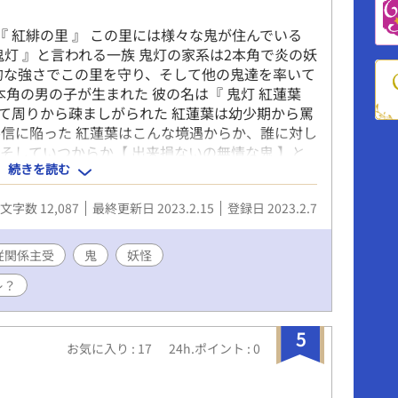
『 紅緋の里 』 この里には様々な鬼が住んでいる
灯 』と言われる一族 鬼灯の家系は2本角で炎の妖
的な強さでこの里を守り、そして他の鬼達を率いて
本角の男の子が生まれた 彼の名は『 鬼灯 紅蓮葉
して周りから疎ましがられた 紅蓮葉は幼少期から罵
信に陥った 紅蓮葉はこんな境遇からか、誰に対し
そしていつからか【 出来損ないの無情な鬼 】と
続きを読む
蓮葉にも家族を除いて、たった1人。 幼なじみであ
がいた それが『 蛇穴 蒼 』だった 彼は鬼灯家に
文字数 12,087
最終更新日 2023.2.15
登録日 2023.2.7
、蛇穴家の次男だ 蒼と紅蓮葉は主従関係にあった
あるようで…？ ＿＿＿＿＿＿＿＿＿＿＿＿＿ 《
齢 1000歳 鬼灯 紅蓮葉（ ほおづき くれは ） 誕生日 : 4月9
従関係主受
鬼
妖怪
cm 容姿 : 赤髪、トパーズ色の瞳、1本角、少し長めの短
レ？
腐、ピアス 嫌いなもの : 自分 家族構成 : 父（ 紅郎
）紅蓮葉 蛇穴 蒼（ さらぎ あおい ） 誕生日 : 1月31
cm 容姿 : 褐色（ かちいろ ）の髪、ツァボライト色の
5
段は三つ編みにして束ねている ） 好きなもの : 紅
お気に入り : 17
24h.ポイント : 0
結紐、紅蓮葉から貰ったピアス、紅蓮葉から貰った
なら全部 ） 嫌いなもの : 紅蓮葉に害を与えるも