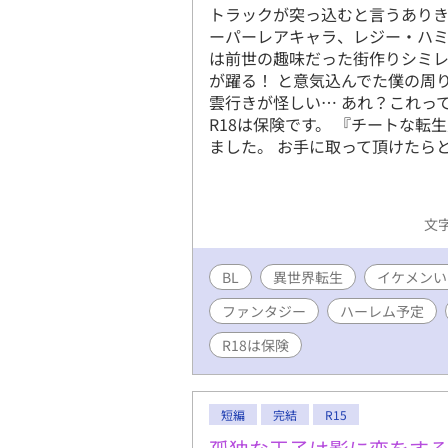
トラックが突っ込むと言うあり
ーパーレアキャラ、レジー・ハミ
は前世の趣味だった街作りシミ
が躍る！ と意気込んでた僕の周
雲行きが怪しい… あれ？これっ
R18は保険です。 『チートな
ました。 お手に取って頂けたらとっ
文字
BL
異世界転生
イケメンい
ファンタジー
ハーレム予定
R18は保険
短編
完結
R15