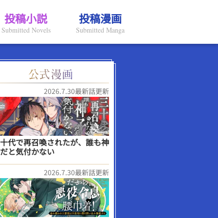
投稿小説
投稿漫画
Submitted Novels
Submitted Manga
2026.7.30最新話更新
十代で再召喚されたが、誰も神
だと気付かない
2026.7.30最新話更新