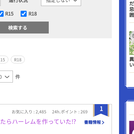
だ
忌
R15
R18
囲
異
R15
R18
い
件
1
お気に入り : 2,485
24h.ポイント : 269
たらハーレムを作っていた⁉
書籍情報