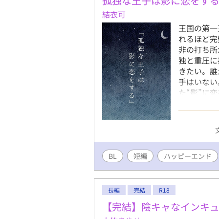
孤独な王子は影に恋をす
結衣可
王国の第一
れるほど完
非の打ち所
独と重圧に
きたい。誰
手はいない
た“影”に
も隠し、感
と叩き込ま
璧を求めら
惹かれ合い
BL
短編
ハッピーエンド
長編
完結
R18
【完結】陰キャなインキ