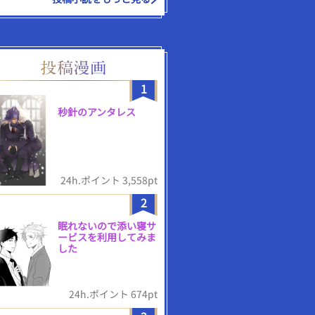
1
秒針のアンタレス
24h.ポイント 3,558pt
2
眠れないので添い寝サ
ービスを利用してみま
した
24h.ポイント 674pt