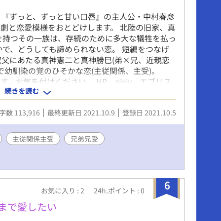
 それはいちろう ）母（ 八重 : やえ ）兄（ 碧月 :
＿＿＿＿
 『ずっと、ずっと甘い口唇』の主人公・中村春彦
劇と恋愛模様をおとどけします。 北陸の旧家、真
を持つその一族は、存続のために多大な犠牲を払っ
かで、どうしても諦められない恋。 短編をつなげ
叔父にあたる真神憲二と真神勝巳(弟×兄、近親恋
書で幼馴染の覚のひそかな恋(主従関係、主受)。
。お気を付けください。 HP、pixiv、エブリス
続きを読む
字数 113,916
最終更新日 2021.10.9
登録日 2021.10.5
主従関係主受
兄弟兄受
6
お気に入り : 2
24h.ポイント : 0
るまで愛したい