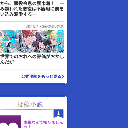
から、悪役令息の腰巾着！ ―
み嫌われた悪役は不器用に僕を
い込み溺愛する―
2026.7.30最新話更新
世界でのおれへの評価がおかし
んだが
公式漫画をもっと見る
1
本編なんて知りません
ッ！