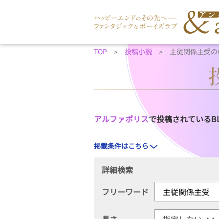
TOP
投稿小説
主従関係主受の
アルファポリス
で投稿されているB
掲載条件はこちら
詳細検索
フリーワード
長さ