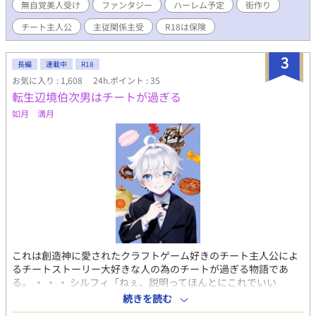
無自覚美人受け
ファンタジー
ハーレム予定
街作り
チート主人公
主従関係主受
R18は保険
3
長編
連載中
R18
お気に入り : 1,608
24h.ポイント : 35
転生辺境伯次男はチートが過ぎる
如月 満月
これは創造神に愛されたクラフトゲーム好きのチート主人公によ
るチートストーリー大好きな人の為のチートが過ぎる物語であ
る。 ・ ・ ・ シルフィ「ねぇ、説明ってほんとにこれでいい
の？」 ガイ「そんな事よりほら、口を開けて。あーん」 シルフィ
続きを読む
「あー……。ん、もぐもぐ。んー！美味しい！」 ガイ「ふふ、口