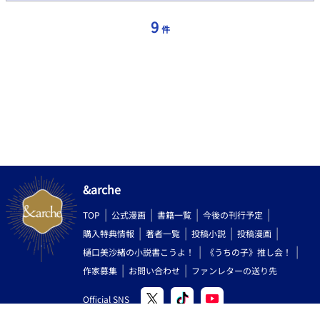
一投稿できたらいいなと思ってます。 ちなみに現時点で第六章あ
たりまで考えてます。
9
件
&arche
TOP
公式漫画
書籍一覧
今後の刊行予定
購入特典情報
著者一覧
投稿小説
投稿漫画
樋口美沙緒の小説書こうよ！
《うちの子》推し会！
作家募集
お問い合わせ
ファンレターの送り先
Official SNS