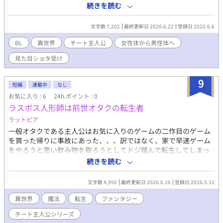
な方はご注意下さい。 第一部は、主人公が旅立つまでの話なの
続きを読む
で、説明が多いです。 ※第二部は気長に待っていて頂ければと思
います…。
文字数 7,202
最終更新日 2020.6.22
登録日 2020.6.6
BL
異世界
チート主人公
女性体から男性体へ
見た目ショタ受け
9
短編
連載中
なし
お気に入り : 6
24h.ポイント : 0
ラスボス人形師は前世オタクの転生者
ラットピア
一般オタクである主人公はお気に入りのゲームの二作目のゲーム
を買った帰りに事故にあった、、、訳ではなく、家で早速ゲーム
をやろうと思い飲み物を取ろうとしてドジ踏んで転生してしまっ
た。 そして自身が今まさにプレイしようとしていたゲームの一作
続きを読む
目の悪役『レイシアス・ドーディリア』に転生した。 どのルート
でも死亡してしまう悪役になってしまった主人公どうにかラスボ
文字数 4,950
最終更新日 2026.6.10
登録日 2026.5.31
スになんない様に試行錯誤するがさまざまなハプニングが続
き、、、。 「え、どゆこと？」 「は！？500年前！？」 【チート
異世界
魔法
転生
ファンタジー
主人公シリーズ】！第一章《人形師の魔王 マルバス》編 開
チート主人公シリーズ
幕！！！ 作者のラットピアです。異世界もの、いいですよね。週