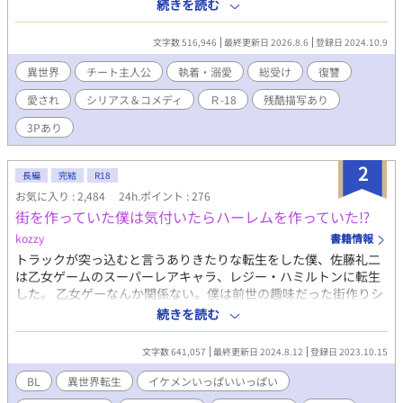
暴君への復讐を誓った。少しずつ知って行く事実、先代の救世主
続きを読む
が俺の家族だったことや人間が他の国にしている事。俺の怒りは
あっという間に大きくなって行った。 チートな能力と喧嘩の経
文字数 516,946
最終更新日 2026.8.6
登録日 2024.10.9
験を使いこなしながら旅を始め、その旅の中で出会った人間に恨
みがある他種族を仲間にする。 そう…復讐の旅……なのに、な
異世界
チート主人公
執着・溺愛
総受け
復讐
んでエロ展開になって俺が総受けになってるんだ！？ ❇︎＝R-18 ※
愛され
シリアス＆コメディ
Ｒ-18
残酷描写あり
残酷描写を含みます ※男性向けの表現を含みます ※投稿頻度はラ
ンダムです（現在、毎日更新） お気に入り登録、感想などはお気
3Pあり
軽にしていただけると嬉しいです！
2
長編
完結
R18
お気に入り : 2,484
24h.ポイント : 276
街を作っていた僕は気付いたらハーレムを作っていた⁉
kozzy
書籍情報
トラックが突っ込むと言うありきたりな転生をした僕、佐藤礼二
は乙女ゲームのスーパーレアキャラ、レジー・ハミルトンに転生
した。 乙女ゲーなんか関係ない。僕は前世の趣味だった街作りシ
ミレーションゲームを実践でプレイするんだ。ああ心が躍る！ と
続きを読む
意気込んでた僕の周りにはドンドンイケメンが集まってきて…な
にやら雲行きが怪しい… あれ？これってホントにオトメゲー？ ま
文字数 641,057
最終更新日 2024.8.12
登録日 2023.10.15
ったりほっこり連載？R18は保険です。 『チートな転生農家の息
子は悪の公爵を溺愛する』書籍化となりました。 お手に取って頂
BL
異世界転生
イケメンいっぱいいっぱい
けたらとっても嬉しいです(｡>ㅅ<)✩⡱