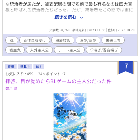
な統治者が居たが、被支配層の間で名前で最も有名なのは四大真
祖と呼ばれる統治者たちだった。 だが、統治者たちの間では更に
上の存在が有名だった。 誰も彼の存在に逆らうことなかれ―― そ
続きを読む
う言われる程の存在がいた。 その名はニエンテ―― 見る者によっ
て姿を変えると言う謎の存在。 その存在が住まう城に、六本の脚
文字数 58,769
最終更新日 2023.11.30
登録日 2023.10.29
をもつ馬達が走る馬車と、同じような六本脚の無数の馬たちが引
く大型の馬車が向かっていた。 その馬車の中にば絶世の美貌を持
BL
両性具有受け
溺愛攻め
溺愛/寵愛
未来世界
つ青年が花嫁衣装を纏っていた──
吸血鬼
人外主人公
チート主人公
♡喘ぎ/濁音喘ぎ
7
長編
連載中
R15
お気に入り : 459
24h.ポイント : 7
拝啓、目が覚めたらBLゲームの主人公だった件
碧月 晶