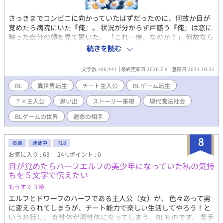
さっきまでコンビニに向かっていたはずだったのに、何故か目が
覚めたら病院にいた『俺』。 状況が分からず戸惑う『俺』は窓に
映った自分の顔を見て驚いた。 「これ…俺、なのか？」 何故なら
そこには、恐ろしく整った顔立ちの男が映っていたのだから。
続きを読む
《これは、現代魔法社会系BLゲームの主人公『石留 椿【いしどめ
つばき】(16)』に転生しちゃった元平凡男子(享年18)が攻略対象
文字数 106,441
最終更新日 2026.7.9
登録日 2023.10.31
たちと出会い、様々なイベントを経て『運命の相手』を見つける
までの物語である──。》 ※本作は、最後まで【攻め】が分から
BL
異世界転生
チート主人公
BLゲーム転生
ない、異色のBLゲーム転生ファンタジーです！ ※一体誰が椿の
？×主人公
思い出
ストーリー重視
現代魔法社会
（尻と）心を射止めるのか？ ※ぜひ作中のヒントを頼りに、誰が
本命か予想しながら楽しんでみてください！
BLゲームの世界
運命の相手
──────────── ～お知らせ～ ※第3話を少し修正しま
した。 ※第5話を少し修正しました。 ※第6話を少し修正しまし
8
た。 ※第11話を少し修正しました。 ※第19話を少し修正しまし
長編
連載中
R18
た。 ※第22話を少し修正しました。 ※第24話を少し修正しまし
お気に入り : 63
24h.ポイント : 0
た。 ※第25話を少し修正しました。 ※第26話を少し修正しまし
目が覚めたらハーフエルフの美少年になっていた私の気持
た。 ※第30話を少し修正しました。 ※第31話を少し修正しまし
ちを５文字で伝えたい
た。 ※第32話を少し修正しました。 ※第33話を少し修正しまし
もうすぐ３時
た。 ※第35話を少し修正しました。 ────────────
※感想(一言だけでも構いません！)、いいね、お気に入り、近況
エルフとドワーフのハーフである主人公（女）が、 色々あって男
ボードへのコメント、大歓迎です！！ ※表紙絵は作者が生成AIで
に変えられてしまうが、チート能力で楽しい生活してやろう！と
試しに作ってみたものです。
いうお話し。 女性体が男性体になってしまう、BLものです。 苦手