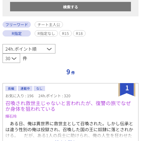
フリーワード
チート主人公
R指定
R指定なし
R15
R18
件
9
件
1
長編
連載中
なし
お気に入り : 196
24h.ポイント : 320
召喚され救世主じゃないと言われたが、復讐の旅でなぜ
か身体を狙われている
輝石玲
ある日、俺は異世界に救世主として召喚された。しかし伝承と
は違う性別の俺は投獄され、召喚した国の王に奴隷に落とされか
ける。 だが、ある1人の兵士に助けられ、俺の人生を狂わせた