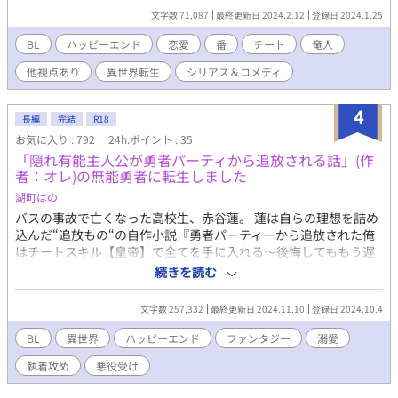
に合ったみたいで良かった。ほら、口の端にクリームがーー」 創
文字数 71,087
最終更新日 2024.2.12
登録日 2024.1.25
造神「お前ら真面目に説明せんか！このバカップル！！！」 ※基
本、不定期連載です。 チート無双までがちょっと遠いかも。 【メ
BL
ハッピーエンド
恋愛
番
チート
竜人
インCP（固定）】受溺愛＆愛がとっても重い竜王×転生チート主
他視点あり
異世界転生
シリアス＆コメディ
人公 【サブCP】竜王国宰相×転生聖女(♂)，見た目幼女な女装竜
王(♂)×獣人女性，勇者×？？？…他。一部NLCP有。 【物語傾向
（予定）】メインCPはほぼ平和，サブCPは波乱や悲恋(予定)あ
4
長編
完結
R18
り，コメディ寄りだがたまにシリアスがぶっ込まれる
お気に入り : 792
24h.ポイント : 35
「隠れ有能主人公が勇者パーティから追放される話」(作
者：オレ)の無能勇者に転生しました
湖町はの
バスの事故で亡くなった高校生、赤谷蓮。 蓮は自らの理想を詰め
込んだ“追放もの“の自作小説『勇者パーティーから追放された俺
はチートスキル【皇帝】で全てを手に入れる〜後悔してももう遅
い〜』の世界に転生していた。 だが、蓮が転生したのは自分の名
続きを読む
前を付けた“隠れチート主人公“グレンではなく、グレンを追放す
る“無能勇者“ベルンハルト。 しかもなぜかグレンがベルンハルト
文字数 257,332
最終更新日 2024.11.10
登録日 2024.10.4
に執着していて……。 「好きです。命に変えても貴方を守りま
す。だから、これから先の未来も、ずっと貴方の傍にいさせて」
BL
異世界
ハッピーエンド
ファンタジー
溺愛
――オレが書いてたのはBLじゃないんですけど⁈ ＿＿＿＿＿＿＿
執着攻め
悪役受け
＿＿＿ 追放ものチート主人公×当て馬勇者のラブコメ 一部暗いシ
ーンがありますが基本的には頭ゆるゆる （主人公たちの倫理観も