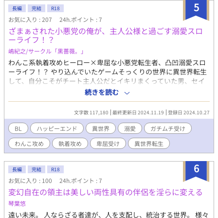
けっこうゆるゆるです） ※R成分薄めです ＿＿＿＿＿＿＿＿＿＿
5
長編
完結
R18
小説家になろう（ムーンライトノベルズ）にも掲載中です o,+:｡
お気に入り : 207
24h.ポイント : 7
☆.*・+｡ お気に入り、ハート、エール、コメントとても嬉しいで
ざまぁされた小悪党の俺が、主人公様と過ごす溺愛スロ
す\( ´ω` )/ ありがとうございます！！ BL大賞ありがとうございま
ーライフ！？
したm(_ _)m
嶋紀之/サークル「黒薔薇。」
わんこ系執着攻めヒーロー×卑屈な小悪党転生者、凸凹溺愛スロ
ーライフ！？ やり込んでいたゲームそっくりの世界に異世界転生
して、自分こそがチート主人公だとイキリまくっていた男、セイ
ン……こと本名・佐出征時。 しかし彼は、この世界の『真の主人
続きを読む
公』である青年ヒイロと出会い、彼に嫉妬するあまり殺害計画を
企て、犯罪者として追放されてしまう。 自分がいわゆる『ざまぁ
文字数 117,180
最終更新日 2024.11.19
登録日 2024.10.27
される悪役』ポジションだと気付いたセインは絶望し、孤独に野
垂れ死ぬ……はずが！！ 『真の主人公』であるヒイロは彼を助け
BL
ハッピーエンド
異世界
溺愛
ガチムチ受け
て、おまけに、「僕は君に惚れている」と告げてきて！？ 山奥の
わんこ攻め
執着攻め
卑屈受け
異世界転生
小屋で二人きり、始まるのは奇妙な溺愛スローライフ。 しかしど
うやら、ヒイロの溺愛にはワケがありそうで……？ 凸凹コンビな
二人の繰り広げるラブコメディです。R18要素はラストにちょこっ
6
長編
完結
R18
とだけ予定。 完結まで執筆済み、毎日投稿予定。
お気に入り : 100
24h.ポイント : 7
変幻自在の領主は美しい両性具有の伴侶を淫らに変える
琴葉悠
遠い未来。 人ならざる者達が、人を支配し、統治する世界。 様々