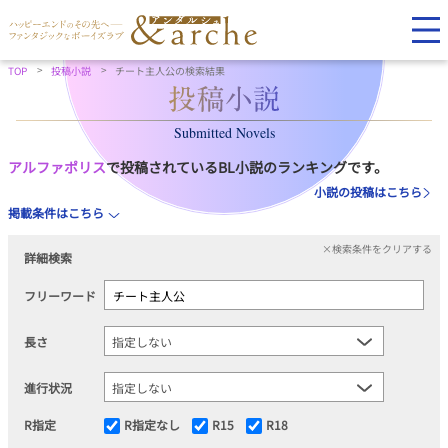
TOP
投稿小説
チート主人公の検索結果
Submitted Novels
アルファポリス
で投稿されているBL小説のランキングです。
小説の投稿はこちら
掲載条件はこちら
×検索条件をクリアする
詳細検索
フリーワード
長さ
進行状況
R指定
R指定なし
R15
R18