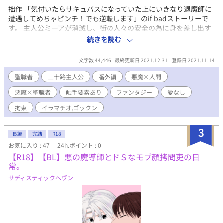
拙作 「気付いたらサキュバスになっていた上にいきなり退魔師に
遭遇してめちゃピンチ！でも逆転します」のif badストーリーで
す。 主人公ミーアが消滅し、街の人々の安全の為に身を差し出す
司祭が男悪魔に堕とされる話しです。 リクエスト頂いたものを掲
続きを読む
載しています。 短編ですが文字数が多めなので分割してます。 二
話からがR描写です。 触手要素（形状はヒル系）あります。 続き
文字数 44,446
最終更新日 2021.12.31
登録日 2021.11.14
ました。 二部では決着がつきます。
聖職者
三十路主人公
番外編
悪魔×人間
悪魔×聖職者
触手要素あり
ファンタジー
愛なし
拘束
イラマチオ,ゴックン
3
長編
完結
R18
お気に入り : 47
24h.ポイント : 0
【R18】【BL】悪の魔導師とドＳなモブ顔拷問吏の日
常。
サディスティックヘヴン