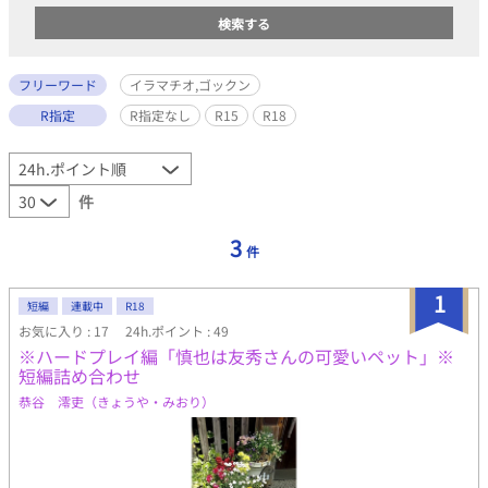
フリーワード
イラマチオ,ゴックン
R指定
R指定なし
R15
R18
件
3
件
1
短編
連載中
R18
お気に入り : 17
24h.ポイント : 49
※ハードプレイ編「慎也は友秀さんの可愛いペット」※
短編詰め合わせ
恭谷 澪吏（きょうや・みおり）