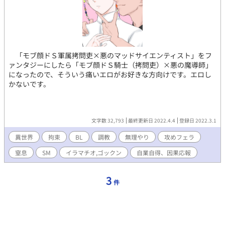
「モブ顔ドＳ軍属拷問吏×悪のマッドサイエンティスト」をフ
ァンタジーにしたら「モブ顔ドＳ騎士（拷問吏）×悪の魔導師」
になったので、そういう痛いエロがお好きな方向けです。エロし
かないです。
文字数 32,793
最終更新日 2022.4.4
登録日 2022.3.1
異世界
拘束
BL
調教
無理やり
攻めフェラ
窒息
SM
イラマチオ,ゴックン
自業自得、因果応報
3
件