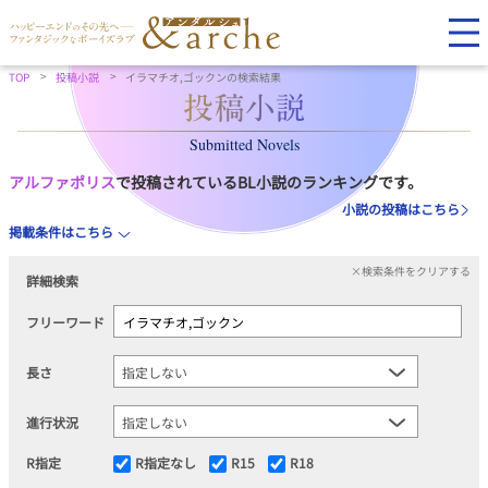
TOP
投稿小説
イラマチオ,ゴックンの検索結果
Submitted Novels
アルファポリス
で投稿されているBL小説のランキングです。
小説の投稿はこちら
掲載条件はこちら
×検索条件をクリアする
詳細検索
フリーワード
長さ
進行状況
R指定
R指定なし
R15
R18