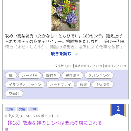
攻め→高梨友秀（たかなし・ともひで）。180センチ。鍛え上げ
られたボディの商業デザイナー。格闘技をたしなむ。 受け→代田
慎也（よだ・しんや）。雑誌の編集者。友秀によく仕事を依頼す
る。 愛情とも友情とも違う、「主従関係」。 ハードプレイ、野外
続きを読む
プレイ、女装プレイでエスエムをしています。痛い熱い系注意。
文字数 7,038
最終更新日 2023.5.9
登録日 2023.5.9
BL
ハードSM
鞭打ち
根性焼き
スパンキング
イラマチオ,ゴックン
ハードプレイ
放尿
主従関係
腐向け
2
短編
完結
R18
お気に入り : 24
24h.ポイント : 0
【R18】敬虔な神のしもべは悪魔の虜にされる
葦