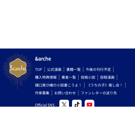
&arche
TOP
公式漫画
書籍一覧
今後の刊行予定
購入特典情報
著者一覧
投稿小説
投稿漫画
樋口美沙緒の小説書こうよ！
《うちの子》推し会！
作家募集
お問い合わせ
ファンレターの送り先
Official SNS
Copyright (C) 2000-2026 AlphaPolis Co.,Ltd. All Rights Reserved.