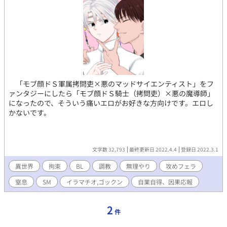
性愛）】 殺人や殺害行為への性的嗜好。「快楽殺人」とほぼ同義
に用いられる。 【オートアサシノフィリア（自己暗殺性愛）】 自
分が殺されることに性的興奮を覚える性的嗜好。 【ハイポクシフ
ィリア（窒息性愛）】 首絞めやビニール袋などを用いた低酸素症
や窒息行為への性的嗜好。アスフィクシオフィリアやエロティッ
ク・アスフィケーションとも言う。 ＊不定期更新。 異常な性的描
写があります故、高校生含む18歳未満の方は、自己責任に於いて
判断をお願い致します。 当方では、如何なる不利益を被られまし
「モブ顔ドＳ軍属拷問吏×悪のマッドサイエンティスト」をフ
ても責任が取れませんので、予めご理解下さいませ。 タイトル横
ァンタジーにしたら「モブ顔ドＳ騎士（拷問吏）×悪の魔導師」
に＊印がある頁は性的描写を含みますので、お気を付け下さい。
になったので、そういう痛いエロがお好きな方向けです。エロし
此方の作品は、作者の妄想によるフィクションであり、実際のも
かないです。
のとは一切の関係も御座いません。 また、作者は専門家ではあり
ませんので、間違った解釈等あるかと思います。 苦手な方は読ま
れないことをオススメ致します。 以上のことご理解頂けたらと思
います。
文字数 32,793
最終更新日 2022.4.4
登録日 2022.3.1
異世界
拘束
BL
調教
無理やり
攻めフェラ
窒息
SM
イラマチオ,ゴックン
自業自得、因果応報
2
件