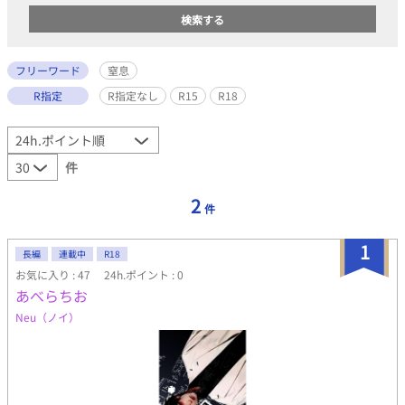
フリーワード
窒息
R指定
R指定なし
R15
R18
件
2
件
1
長編
連載中
R18
お気に入り : 47
24h.ポイント : 0
あべらちお
Neu（ノイ）