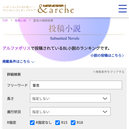
TOP
投稿小説
窒息の検索結果
Submitted Novels
アルファポリス
で投稿されているBL小説のランキングです。
小説の投稿はこちら
掲載条件はこちら
×検索条件をクリアする
詳細検索
フリーワード
長さ
進行状況
R指定
R指定なし
R15
R18