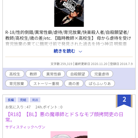
R-18/性的倒錯/異常性癖/虐待/育児放棄/快楽殺人者/自殺願望者/
教師/高校生/歳の差/etc. 【臨時教師×高校生】 母から虐待を受け
育児放棄の果てに餓死寸前で発見された過去を持つ神沼 明紫亜
（カミヌマ メシア）は、慣れない人間との接触で吐気を催し、最
続きを読む
悪の場合、嘔吐してしまう体質を持っている自殺願望者である。
中学を卒業して間も無い頃に、殺人現場を目撃し性的興奮を覚え
文字数 259,319
最終更新日 2020.11.20
登録日 2018.7.9
てしまった。 無意味な殺人に快感を得る殺人鬼、笹垣 司破（ササ
ガキ シバ）は、殺人現場を目撃した明紫亜に殺して欲しいと縋ら
高校生
教師
異常性癖
自殺願望
児童虐待
れてしまう。 殺すことに快感を得る者と、死を望む者が出逢い、
育児放棄
ストーリー重視
歳の差
ぱらふぃりあ
一夜限りの交わりのように殺し殺される真似事が行われ、二人は
別れた。 名前も知らぬ殺人鬼に恋をした明紫亜の前に臨時教師と
して現れた司破。名前を知る前に少年から逃げた司破の前に教え
2
長編
完結
R18
子としてやって来た明紫亜。二人は惹かれ合うことをやめられず
お気に入り : 47
24h.ポイント : 0
に互いを求めてしまう。 幸せになることを拒み、自分が死ねば皆
【R18】【BL】悪の魔導師とドＳなモブ顔拷問吏の日
が幸せになれると頑なに考えを変えなかった明紫亜に、司破との
常。
幸せな未来を思い描き一緒に生きたいという願いが芽生えはじめ
る。 互いの複雑な家庭環境を乗り越え、二人だけの特殊な愛の形
サディスティックヘヴン
を育んでいくお話。 ＊作中の時代設定は2019年となっております
（このお話で出てくる異常性癖） 【エロトフォノフィリア（殺人