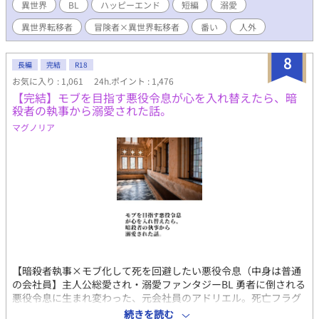
が……。 Ｒ15。ハッピーエンド。 いつものように思いつきです。
異世界
BL
ハッピーエンド
短編
溺愛
短編予定ですがたぶん不定期更新です。→ちょっと長くなったの
異世界転移者
冒険者×異世界転移者
番い
人外
で長編に変更しますが、そんなに長くはならないと思います。 ※
番外編も終わって、完結しました。読んでくださってありがとう
ございます！
8
長編
完結
R18
お気に入り : 1,061
24h.ポイント : 1,476
【完結】モブを目指す悪役令息が心を入れ替えたら、暗
殺者の執事から溺愛された話。
マグノリア
【暗殺者執事×モブ化して死を回避したい悪役令息（中身は普通
の会社員】主人公総愛され・溺愛ファンタジーBL 勇者に倒される
悪役令息に生まれ変わった、元会社員のアドリエル。死亡フラグ
を回避するため行動を改め、父の悪役化も防いだら、なぜだか自
続きを読む