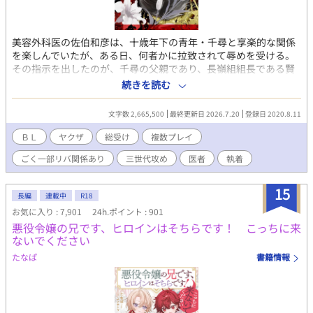
美容外科医の佐伯和彦は、十歳年下の青年・千尋と享楽的な関係
を楽しんでいたが、ある日、何者かに拉致されて辱めを受ける。
その指示を出したのが、千尋の父親であり、長嶺組組長である賢
吾だった。 このことをきっかけに、裏の世界へと引きずり込まれ
続きを読む
た和彦は、長嶺父子の〈オンナ〉として扱われながらも、さまざ
まな男たちと出会うことで淫奔な性質をあらわにし、次々と関係
文字数 2,665,500
最終更新日 2026.7.20
登録日 2020.8.11
を持っていく――。 番外編はこちら
→https://www.alphapolis.co.jp/novel/498803385/499415339
ＢＬ
ヤクザ
総受け
複数プレイ
賢吾視点の番外編「眠らない蛇」、Kindleにて配信中。 表紙イラ
ごく一部リバ関係あり
三世代攻め
医者
執着
スト：606D様
15
長編
連載中
R18
お気に入り : 7,901
24h.ポイント : 901
悪役令嬢の兄です、ヒロインはそちらです！ こっちに来
ないでください
たなぱ
書籍情報