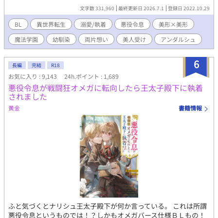
が書いたＢＬ漫画の総モテ主人公に転生したフランは、総モテフ
文字数 331,960
最終更新日 2026.7.1
登録日 2022.10.29
ラグを折る為に、悪役令息サモンに取り入ろうとする。しかしサ
モンは誰にも心を許さない一匹狼。周囲の人から怖がられ悪鬼と
BL
異世界転生
溺愛/執着
悪役令息
美形×美形
呼ばれる存在。 そんなサモンに寄り添い、フランはサモンの悪役
魔法学園
幼馴染
両片想い
美人受け
アンダルシュ
フラグも折ろうと決意する──。 互いに信頼関係を築いて、サモ
ンの腰巾着となったフランだが、ある変化が……。どんどんサモ
ンが過保護になって──！？ ・書籍化部分では、web未公開その
6
長編
完結
R18
後の番外編＊がございます。 総受け設定のキャラだというだけ
お気に入り : 9,143
24h.ポイント : 1,689
で、総受けではありません。CPは固定。 自分好みに育っちゃった
悪役令息が戦闘狂オメガに転向したら王太子殿下に執着
悪役とのラブコメになります。
されました
黄金
書籍情報
ふと気づくとナリシュ王太子殿下が何か言っている。 これは所謂
悪役令息というものでは！？しかもオメガバース仕様ＢＬもの！