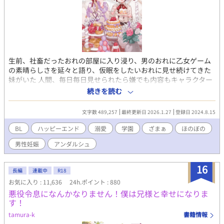
生前、社畜だったおれの部屋に入り浸り、男のおれに乙女ゲーム
の素晴らしさを延々と語り、仮眠をしたいおれに見せ続けてきた
妹がいた 人間、毎日毎日見せられたら嫌でも内容もキャラクター
も覚えるんだよ そう、例えば…今、おれの目の前にいる赤い髪の
続きを読む
美少女…この子がこのゲームの悪役令嬢となる存在…その幼少期
の姿だ そしておれは…文字としてチラッと出た悪役令嬢の行いの
文字数 489,257
最終更新日 2026.1.27
登録日 2024.8.15
果に一家諸共断罪された兄 ナレーションに 『悪役令嬢の兄もまた
死に絶えました』 その一言で説明を片付けられ、それしか登場し
BL
ハッピーエンド
溺愛
学園
ざまぁ
ほのぼの
ない存在…そんな悪役令嬢の兄に転生してしまったのだ 社畜に優
男性妊娠
アンダルシュ
しくない転生先でおれはどう生きていくのだろう 腹黒？攻略対象
×悪役令嬢の兄 本編完結済み、番外編時々更新中！ 奨励賞を頂
き、書籍化して頂きました✨️かなり加筆しまくりましたので楽し
16
長編
連載中
R18
んで頂けると嬉しいです💪☺ ※愛称等が書籍化に伴い変更となっ
お気に入り : 11,636
24h.ポイント : 880
ています！違和感あるかもしれませんが徐々に本編も修正する予
悪役令息になんかなりません！僕は兄様と幸せになりま
定です！ あと、変わらずこそこそ第二部準備中！
す！
tamura-k
書籍情報