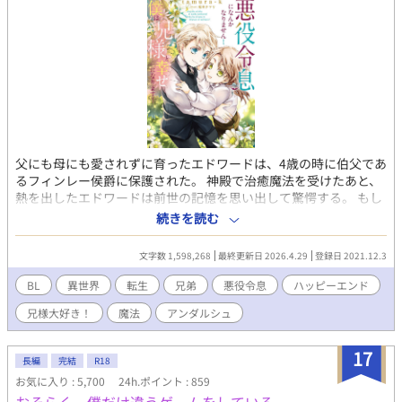
父にも母にも愛されずに育ったエドワードは、4歳の時に伯父であ
るフィンレー侯爵に保護された。 神殿で治癒魔法を受けたあと、
熱を出したエドワードは前世の記憶を思い出して驚愕する。 もし
かしてここは21歳まで生きていた自分が読んでいた小説の世界で
続きを読む
はないかと。 しかも「転生物のお約束」と言わんばかりに、自分
は悪役令息になっていて、このままでいけば義兄を殺して、自分
文字数 1,598,268
最終更新日 2026.4.29
登録日 2021.12.3
も死んでしまう未来が待っている。 だがしかし！せっかく記憶が
あるんだから、そんな事は絶対にしない！ だって僕は小説でも漫
BL
異世界
転生
兄弟
悪役令息
ハッピーエンド
画でも、兄様が大好きだったんだから！ あれ、でも待って、え？
兄様大好き！
魔法
アンダルシュ
ちょっと？？？ 義兄大好き弟と義弟大好き兄が、運命に立ち向か
う。 R指定要素は後半です。＊つけるようにします。 2023.1 書
籍化♪ 2025.8に５巻が発売。 2023.3に本編は完結しましたが、
17
長編
完結
R18
番外編を続けていく予定です💕 続編『悪役令息にならなかったの
お気に入り : 5,700
24h.ポイント : 859
で、僕は兄様と幸せになりました！』も本編は完結しましたが、