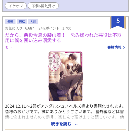
す。
イケオジ
不憫&陽気受け
5
長編
完結
R18
お気に入り : 6,687
24h.ポイント : 1,700
だから、悪役令息の腰巾着！ 忌み嫌われた悪役は不器
用に僕を囲い込み溺愛する
モト
書籍情報
2024.12.11～2巻がアンダルシュノベルズ様より書籍化されます。
皆様のおかげです。誠にありがとうございます。 番外編などは書
籍に含まれませんので是非、楽しんで頂けますと嬉しいです。 他
の番外編も少しずつアップしたいと思っております。 ◇ストーリ
続きを読む
ー◇ 孤高の悪役令息×ＢＬ漫画の総受け主人公に転生した美人 姉