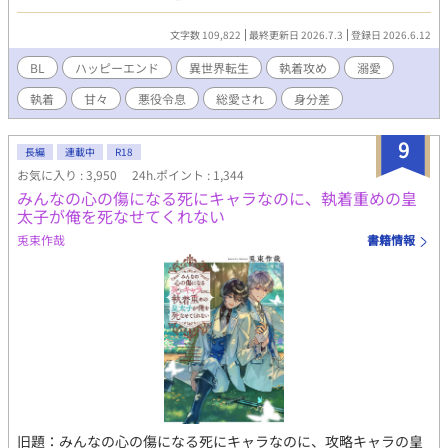
分を殺すはずの執事から求愛されて、おまけに従僕の美少年から
も懐かれているんだけど、なんで――!? 生き残りをかけて奮闘す
文字数 109,822
最終更新日 2026.7.3
登録日 2026.6.12
る転生悪役令息が、気づいたら真実の愛を手にしていて、幸せに
なるお話です。 総受けに見える展開が含まれますが、最終的に主
BL
ハッピーエンド
異世界転生
執着攻め
溺愛
人公とくっつくのは執事ひとりだけです。 性描写のあるエピソー
執着
甘々
悪役令息
総愛され
身分差
ドには（☆）を付けております。 アルファポリス様の独占公開・
最新作です。 皆様に楽しんでいただけたらと願っています。どう
ぞよろしくお願いいたします！ ※本編完結済み。今後は、後日
9
長編
連載中
R18
談・番外編を不定期に投稿します。 ※番外編・第一弾としまし
お気に入り : 3,950
24h.ポイント : 1,344
て、完結記念SS『プレゼントは僕だった』を更新しました。
みんなの心の傷になる死にキャラなのに、執着重めの皇
太子が俺を死なせてくれない
兎束作哉
書籍情報
旧題：みんなの心の傷になる死にキャラなのに、攻略キャラの皇