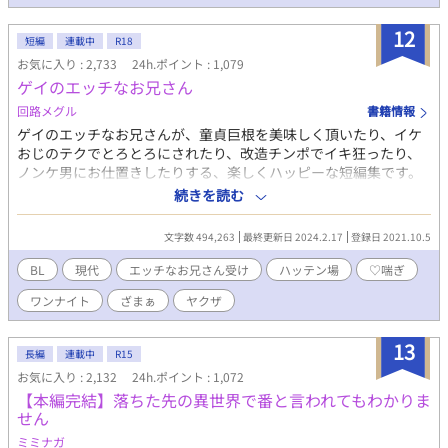
するラム） ○あの二人に子供がいたならば やっと完結表記に
12
致しました。長い間＆たくさんのご声援を頂き誠にありがとうご
短編
連載中
R18
ざいました～！
お気に入り : 2,733
24h.ポイント : 1,079
ゲイのエッチなお兄さん
回路メグル
書籍情報
ゲイのエッチなお兄さんが、童貞巨根を美味しく頂いたり、イケ
おじのテクでとろとろにされたり、改造チンポでイキ狂ったり、
ノンケ男にお仕置きしたりする、楽しくハッピーな短編集です。
基本はワンナイト。 短編集なのでバラバラでも読めますが、実は
続きを読む
繋がっている話なので、順番通りの方が面白く読んで頂けると思
います。 【番外編スピンオフ】ヤクザの若頭（改造巨根）× 若頭
文字数 494,263
最終更新日 2024.2.17
登録日 2021.10.5
大好きノンケ舎弟。 巨根すぎて相手に困っている若頭のために、
舎弟がアナル開発を頑張る話です。 ※一部ムーンライトノベルズ
BL
現代
エッチなお兄さん受け
ハッテン場
♡喘ぎ
にも投稿中です。
ワンナイト
ざまぁ
ヤクザ
13
長編
連載中
R15
お気に入り : 2,132
24h.ポイント : 1,072
【本編完結】落ちた先の異世界で番と言われてもわかりま
せん
ミミナガ