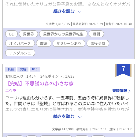
それに気付いたオリュガ公爵子息のお話。 ※なんとなくオメガバ
ース書きたくなって思いつきで書いてます。読んでもらえたら嬉
続きを読む
しいです。 1話〜108話まで本編(２月１１日完結)。 109話か
ら番外編となります。 お気に入り、イイね、しおり、コメント
文字数 1,415,815
最終更新日 2026.5.29
登録日 2024.10.30
を入れていただき有難う御座います！ 誤字脱字の報告有難うご
ざいます！
BL
異世界
異世界からの異世界転生
戦闘
オメガバース
魔法
R18シーンあり
悪役令息
アンダルシュ
7
長編
完結
R15
お気に入り : 1,454
24h.ポイント : 1,633
【完結】不思議の森の小さな家
エウラ
書籍情報
ユーリは理由も分からず、一五年前、五歳の時に異世界に転移し
た。世間からは『聖域』と呼ばれるこの深い森に住んでいたハイ
エルフの青年エルリオに保護されて、魔法や錬金術を教わりなが
ら暮らしていたが、ある理由で現在は一人暮らし。 森から出たこ
続きを読む
とがないユーリはちょっと寂しいと思いながらものんびり過ごし
ていたが、ある日、行き倒れの冒険者を拾ってしまう。 彼はアイ
文字数 143,900
最終更新日 2026.7.11
登録日 2026.3.7
オンと名乗り、しばらくユーリの家に同居することになるのだ