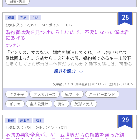
溺愛/執着
も知らない2人が、すれ違いを経て、やり直した人生でようやく愛
を知る・・・ ※基本ルーシェ視点ですが、たまに別な視点が入り
28
ます。 ※無事に完結しました。ありがとうございました。
短編
完結
R18
お気に入り : 2,853
24h.ポイント : 612
婚約者は愛を見つけたらしいので、不要になった僕は君
にあげる
カシナシ
「アシリス、すまない。婚約を解消してくれ」 そう告げられて、
僕は固まった。５歳から１３年もの間、婚約者であるキール殿下
に尽くしてきた努力は一体何だったのか？ 殿下の隣には、可愛ら
しいオメガの男爵令息がいて……。 サクッとエロ&軽めざまぁ。
続きを読む
全１０話＋番外編（別視点）数話 本編約二万文字、完結しまし
た。 ※HOTランキング最高位６位、頂きました。たくさんの閲
文字数 37,719
最終更新日 2023.8.28
登録日 2023.8.22
覧、ありがとうございます！ ※本作の数年後のココルとキールを
描いた、 『訳ありオメガは罪の証を愛している』 も公開始めまし
クズ王子
オメガバース
尻フェチ
ハッピーエンド
た。読む際は注意書きを良く読んで下さると幸いです！
ざまぁ
主人公受け
魔法
美形×美人
29
長編
連載中
R18
お気に入り : 54
24h.ポイント : 611
不遇の悪役令息が、ゲーム世界からの解放を願った結