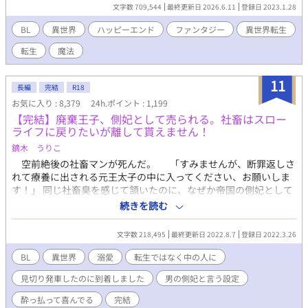
すが、メインCPは固定です ※第１～５部までの学園編は終了いた
んな公爵家に生まれた僕も将来は家業を熟さないといけないのだ
文字数 709,544
最終更新日 2026.6.11
登録日 2023.1.28
しました ※第６～８部の大人編終了いたしました ※番外編『我が
けど…前世でなんの才もなくぼんやりと生きてきた僕には無理で
子に愛を込めて』終了いたしました ※現在、番外編『新たな時代
すよ！！ え？ 僕には暗躍一族としての才能に恵まれている！？
BL
異世界
ハッピーエンド
ファンタジー
異世界転生
を切り拓く一歩』を更新中
※すべてフィクションであり実在する物、人、言語とは異なるこ
転生
魔法
とをご了承ください。 色んな国の言葉をMIXさせています。 本
作は皆様の暖かな支援のおかげで第13回BL大賞にて学園BL賞を受
賞いたしました！ 心よりお礼申し上げます。 ただ今、感謝の番外
11
長編
完結
R18
編を少しずつ更新中です。 よければお時間のある時にお楽しみく
お気に入り : 8,379
24h.ポイント : 1,199
ださいませ
【完結】廃棄王子、側妃として売られる。社畜はスロー
ライフに戻りたいが離して貰えません！
鏑木 うりこ
空前絶後の社畜マンが死んだ。 「すみませんが、断罪返しさ
れて療養に出される元王太子の中に入ってください、お願いしま
す！」 同じ社畜臭を感じて頷いたのに、なぜか帝国の側妃として
売り渡されてしまった！ 話が違うし約束も違う！男の側妃を溺
続きを読む
愛してくるだと？！ ゆるーい設定でR18BLになります。 本編完
結致しました( ´ ▽ ` )緩い番外編も完結しました。 番外編、お品
文字数 218,495
最終更新日 2022.8.7
登録日 2022.3.26
書き。 〇セイリオス＆クロードがイチャイチャする話 〇騎士
団に謎のオブジェがある話 ○可愛いけれどムカつくあの子！
BL
異世界
溺愛
転生ではなく中の人に
○ビリビリ腕輪の活用法 ○進撃の双子 ○おじさん達が温泉へ
見切り発車したのに到着しました
男の側妃と言う設定
行く話 ○孫が可愛いだけだなんて誰が言った？（孫に嫉妬する
ラムの話） ○なんかウチの村で美人が田んぼ作ってんだが？
酔っ払って喜んでる
完結
（田んぼを耕すディエスの話） ○ブラックラム（危なく闇落ち