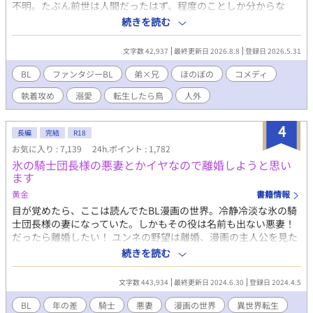
不明。たぶん前世は人間だったはず、程度のことしか分からな
い。ここが地球なのか異世界なのかも分からない。でもまあ難し
続きを読む
いことは考えず、今は鳥として頑張ろうかな。 能天気なポンコツ
転生雛鳥（兄）と、無口で目つきの悪い末っ子雛鳥（弟）によ
文字数 42,937
最終更新日 2026.8.8
登録日 2026.5.31
る、もふもふな日々……だけじゃない……？ ◆元人間のもふもふ
雛鳥（受）×正体を隠す重めな執着弟（攻）。一見かわいい二羽
BL
ファンタジーBL
弟×兄
ほのぼの
コメディ
のもふもふ兄弟たちの、すれ違いコメディ＆時々シリアス物語🐣
執着攻め
溺愛
転生したら鳥
人外
※本編は全年齢向けBLになります。 完結後に番外編にて少しだけ
いちゃいちゃな場面（R15程度）を書く予定です。
4
長編
完結
R18
お気に入り : 7,139
24h.ポイント : 1,782
氷の騎士団長様の悪妻とかイヤなので離婚しようと思い
ます
黄金
書籍情報
目が覚めたら、ここは読んでたBL漫画の世界。冷静冷淡な氷の騎
士団長様の妻になっていた。しかもその役は名前も出ない悪妻！
だったら離婚したい！ ユンネの野望は離婚、漫画の主人公を見た
い、という二つの事。 お供に老侍従ソマルデを伴って、主人公が
続きを読む
いる王宮に向かうのだった。 本編61話まで 番外編 なんか長くな
ってます。お付き合い下されば幸いです。 ※細目キャラが好きな
文字数 443,934
最終更新日 2024.6.30
登録日 2024.4.5
ので書いてます。 多くの方に読んでいただき嬉しいです。
コメント、お気に入り、しおり、イイねを沢山有難うございま
BL
年の差
騎士
悪妻
漫画の世界
異世界転生