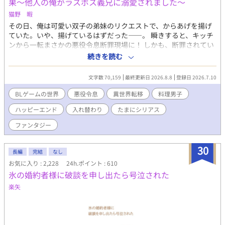
果〜他人の俺がラスボス義兄に溺愛されました〜
猫野 暇
その日、俺は可愛い双子の弟妹のリクエストで、からあげを揚げ
ていた。いや、揚げているはずだった――。 瞬きすると、キッチ
ンから一転まさかの悪役令息断罪現場に！ しかも、断罪されてい
るのは俺自身。どうやら俺は、18禁BLゲームの悪役令息ジュリア
続きを読む
スと入れ替わってしまったらしい。ゲームはもう終盤。悪役令息
の役目を終えたのなら、フェードアウトしたっていいよな？ だけ
文字数 70,159
最終更新日 2026.8.8
登録日 2026.7.10
ど、公爵邸に行ってみたら、本当のジュリアスについて知ること
になったんだ。 誰だよ、こんな世界をつくった奴は！ 怒りで爆誕
BLゲームの世界
悪役令息
異世界転移
料理男子
してしまった魔王……じゃなくて、美丈夫の公爵（ジュリアス
ハッピーエンド
入れ替わり
たまにシリアス
兄）と一緒に真相を探ることに。 異世界の距離感に戸惑いつつ
も、その生活に慣れていく。ジュリアスを守るために、新たな婚
ファンタジー
約まで――。 【毎日20時更新。本編31話＋番外編で完結】 ※R18
は後半に少々程度です（サブタイトルに✴︎マークをつけてありま
30
す） ※ムーンライトノベルズでも掲載中
長編
完結
なし
お気に入り : 2,228
24h.ポイント : 610
氷の婚約者様に破談を申し出たら号泣された
楽矢