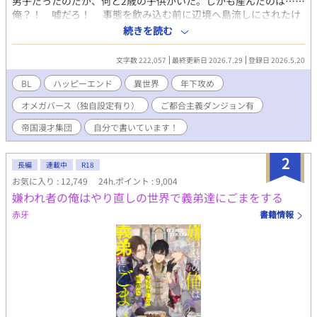
男子だったのだが、何と2歳の子供がいた。しかも産んだのは……
俺？！ 嘘だろ！ 事態を飲み込む前に辺境へ島流しにされたけ
れど、今度こそ努力が身を結び、美味しいご飯を食べられる生活
続きを読む
を送るんだ！ そんな悠々自適快適スローライフ辺境生活に暗雲
が立ち込める。え？ 息子がやらかした？ どういうことな
文字数 222,057
最終更新日 2026.7.29
登録日 2026.5.20
の？！ 皇帝陛下に呼び出しを食らっちゃったよー！ ドラゴン
ステーキを食べられないじゃないか！ 皇帝陛下×美貌のオメガに
BL
ハッピーエンド
異世界
年下攻め
入り込んだおじさんのR18BLとなります。タグの確認をお願い致
オメガバース（独自設定有り）
ご都合主義ダンジョン有
します！ 以上で完結となります。長い間お読みいただきありが
とうございます。 何かの機会があれば番外編の追加など考えてお
帝国漫才集団
自分で書いています！
ります(*'ω'*) その時は楽しんでいただけると幸いです。
2
長編
連載中
R18
お気に入り : 12,749
24h.ポイント : 9,004
嫌われ者の俺はやり直しの世界で義弟達にごまをする
赤牙
書籍情報