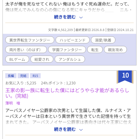
太子が俺を死なせてくれない 俺はもうすぐ死ぬ運命だ。だって、
俺は死んでみんなの心の傷になる死にキャラだから＿＿ ニル・
エヴィヘットは、親友であり護衛対象である皇太子セシル・プロ
続きを読む
グレスとの手合わせ中、ひょんなことから前世を思い出す。自分
がいる世界は、人気R18BLゲーム『薔薇の学園の特待生』の世界
文字数 4,562,209
最終更新日 2026.8.8
登録日 2024.10.21
であり、セシルは攻略対象であると。だがしかし、転生したニ
ル・エヴィヘットはセシルを守って死ぬ運命をたどる、番外スト
異世界転生ファンタジー
ハッピーエンド
溺愛/執着
ーリーのキャラ。 記憶を思い出したのが、自分が死ぬかもしれな
両片思い（のはず）
学園ファンタジー
転生
親友攻め
い一か月前。どうにか、セシルも自分も生き残りたい。そう思い
行動するのだが、どうもうまくいかないニル。 また、親友である
BLゲーム
総愛され
アンダルシュ
セシルは前世の推しであり、淡い恋心も抱いてしまう。対してセ
シルはニルのことを”親友”だと断言する。 そうしているうちに、
10
運命の日を迎え襲撃にある二人。ニルは物語通りセシルを庇って
長編
完結
R15
致命傷を負う。 「……よかった、君が、無事で」 そうして、ニル
お気に入り : 5,235
24h.ポイント : 1,230
は死を迎えた……はずだったが。 ――おかしい。 なぜか、次に目
王家の影一族に転生した僕にはどうやら才能があるらし
を覚ましたときには、セシルの部屋に軟禁されていて? スパダ
い。(完結)
リ（受の前では情緒不安定）幼なじみ皇太子×運命にあらがう親
薄明 喰
友ポジションの護衛騎士の学園異世界ファンタジー ※学園生活
に入るまでが少し長いですが、学園異世界ファンタジーです ※18
アーバスノイヤー公爵家の次男として生誕した僕、ルナイス・ア
歳で成人を迎える世界のお話です。物語中に18歳になります ※◆
ーバスノイヤーは日本という異世界で生きていた記憶を持って生
印の所はR18描写が入っています ※毎日23：00～23：45の間に更
まれてきた。 アーバスノイヤー公爵家は表向きは代々王家に仕え
新!! ※第２部後半に攻め以外からの凌辱あります。メインCPは愛
る近衛騎士として名を挙げている一族であるが、実は陰で王家に
続きを読む
し合ってますが、苦手な人はご注意を ※総愛されとタグしていま
牙を向ける者達の処分や面倒ごとを片付ける暗躍一族なのだ。 そ