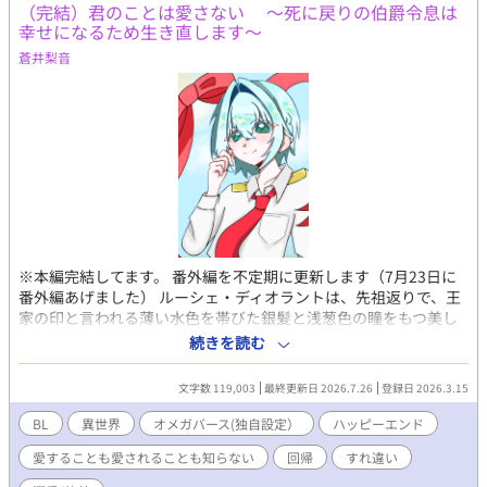
（完結）君のことは愛さない 〜死に戻りの伯爵令息は
話。調教プレイ。乳首責め、射精我慢、甘イキ、脳イキ、キスイ
幸せになるため生き直します〜
キ、亀頭責め、ローションガーゼ、オナホ、オナホコキ、潮吹
蒼井梨音
き、睡姦、連続絶頂、メスイキなど。
※本編完結してます。 番外編を不定期に更新します（7月23日に
番外編あげました） ルーシェ・ディオラントは、先祖返りで、王
家の印と言われる薄い水色を帯びた銀髪と浅葱色の瞳をもつ美し
いオメガ。しかし、正妻との子どもでないため、伯爵家では虐げ
続きを読む
られて育てられてきた。 そんなルーシェは、アルファである冷徹
無比といわれる騎士団長のサイラス・ヴァルフォードと結婚する
文字数 119,003
最終更新日 2026.7.26
登録日 2026.3.15
ことになった。 どんなに冷遇されようと、伯爵家での生活より
は、いいはず。 もしかしたら、これから恋に落ちるのかもしれな
BL
異世界
オメガバース(独自設定）
ハッピーエンド
い、と思うと、ルーシェはとても幸福に満ちていた。 しかし、結
愛することも愛されることも知らない
回帰
すれ違い
婚生活は、幸せとはほど遠いものであった。 ーーなんで、サイラ
ス様は、僕の手をとってくれないの？ 愛することも愛されること