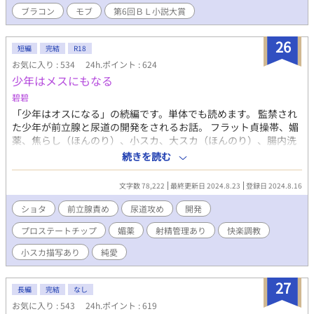
が幸せになるためにはヒロインと結婚して王になることだろう。
ブラコン
モブ
第6回ＢＬ小説大賞
悪役になれば死ぬ。わかってはいるが、前世の後悔を繰り返さな
いため、将来処刑されるとわかっていたとしても、弟の幸せを願
います！ ・・・でもヒロインに会うまでは可愛がってもいいよ
26
短編
完結
R18
ね？ 本編は完結。番外編が本編越えたのでタイトルも変えた。あ
お気に入り : 534
24h.ポイント : 624
る意味間違ってはいない。可愛がらなければ番外編もないのだか
少年はメスにもなる
ら。 そしてまさかのモブの恋愛まで始まったようだ。 お気に入り
1000突破は私の作品の中で初作品でございます！ありがとうござ
碧碧
います！ 2018/10/10より章の整理を致しました。ご迷惑おかけし
「少年はオスになる」の続編です。単体でも読めます。 監禁され
ます。 2018/10/7.23時25分確認。BLランキング1位だと・・・？
た少年が前立腺と尿道の開発をされるお話。 フラット貞操帯、媚
2018/10/24.話がワンパターン化してきた気がするのでまた意欲が
薬、焦らし（ほんのり）、小スカ、大スカ（ほんのり）、腸内洗
湧き、書きたいネタができるまでとりあえず完結といたします。
浄、メスイキ、エネマグラ、連続絶頂、前立腺責め、尿道責め、
続きを読む
2018/11/3.久々の更新。BL小説大賞応募したので思い付きを更新
亀頭責め（ほんのり）、プロステートチップ、攻めに媚薬、攻め
してみました。
の射精我慢、攻め喘ぎ（押し殺し系）、見られながらの性行為な
文字数 78,222
最終更新日 2024.8.23
登録日 2024.8.16
どがあります。 挿入ありです。本編では調教師×ショタ、調教師
×ショタ×モブショタの3Pもありますので閲覧ご注意ください。
ショタ
前立腺責め
尿道攻め
開発
番外編では全て小スカでの絶頂があり、とにかくラブラブ甘々恋
プロステートチップ
媚薬
射精管理あり
快楽調教
人セックスしています。堅物おじさん調教師がすっかり溺愛攻め
となりました。 早熟→恋人セックス。受けに煽られる攻め。受け
小スカ描写あり
純愛
が飲精します。 成熟→調教プレイ。乳首責めや射精我慢、オナホ
腰振り、オナホに入れながらセックスなど。攻めが受けの前で自
27
慰、飲精、攻めフェラもあります。 完熟（前編）→３年後と１０
長編
完結
なし
年後の話。乳首責め、甘イキ、攻めが受けの中で潮吹き、攻めに
お気に入り : 543
24h.ポイント : 619
手コキ、飲精など。 完熟（後編）→ほぼエロのみ。１５年後の