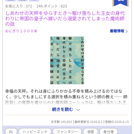
するNPC達。爆笑しながら見守るサポートAI。 ゲームの世界で好
お気に入り : 372
24h.ポイント : 823
きなだけ読書をして、たまに資金調達の為に情報整理のバイト
しあわせの天秤をゆらすとき～駆け落ちした王女の身代
（※クエスト）をしていたらいつの間にかワケアリ男前傭兵に囲
わりに帝国の皇子へ嫁いだら溺愛されてしまった魔術師
われていた遠野のゲームプレイ記。 ※メインCPは固定。 ※出会い
の話
は結構早いですが、くっつくのは少し時間かかるかもです。 ※デ
スゲームとかログアウト不可とかではないです。
おにぎり１０００米
書籍情報
幸福の天秤。それは身にふりかかる不幸を積み上げるのではな
く、少しでもましにする選択を積み重ねろという師の教え―― 師
匠殺しの冤罪を着せられた魔術師ユーシュカは、駆け落ちした王
女の身代わりとして隣国へ送られる。国境で事故死した「ふり」
続きを読む
をするはずが、花婿である冷酷皇子アルフレイムに救われ、同時
に身代わりだと見抜かれてしまう。隷属の輪を嵌められてアルフ
文字数 149,663
最終更新日 2026.8.2
登録日 2026.6.15
レイムの夜の相手をすることになったユーシュカだったが、「つ
ねに幸福の天秤を心に置け」という師匠の教えに従って日々を過
BL
ハッピーエンド
ファンタジー
溺愛
身分差