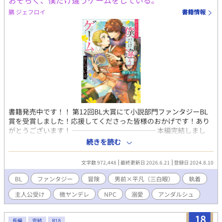
おそらく、僕だけ違うゲームをしている。
色々なカップリングの話を書いています。
鵩 ジェフロイ
書籍情報
書籍発売中です！！ 第12回BL大賞にて小説部門ファンタジーBL
賞を受賞しました！応援してくださった皆様のおかげです！あり
がとうございます！ ──────────── 本編完結しまし
た！番外編更新予定です。 -- ほとんどの社会活動を仮想空間で行
続きを読む
うようになった現在。誰もが夢に見た「本物のような異世界」と
言っても過言ではないリアリティを持った新作VRMMORPG『Arca
文字数 972,448
最終更新日 2026.6.21
登録日 2024.8.10
Storia（アルカストーリア）』通称アルストがリリースされた。
読書中毒の遠野嗣治はこのゲームの宣伝を見て考えた。「そんな
BL
ファンタジー
冒険
男前×平凡（三白眼）
執着
に作り込まれているなら独自の歴史、文化から生まれた本を読み
主人公受け
微ヤンデレ
NPC
溺愛
アンダルシュ
まくれるのでは…？」と。モンスターとバトルをするでもなく、
町から町へ渡り歩くような冒険をガン無視して最初の町のギルド
資料室に入り浸り、町から出る気配が一切ない様子に徐々に困惑
18
長編
完結
R18