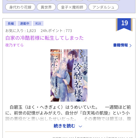
ごし、少しずつ要塞の兵士たちに認められていく。そして「冷酷
身代わり花嫁
異世界
皇子×魔術師
アンダルシュ
皇子」アルフレイムと心を通わせるようになっていくが…… 身代
わりから始まる執着溺愛。人間不信の冷酷皇子×冤罪の魔術師、
ハッピーエンド 状況はシリアスですが主人公が変人なのでわりと
19
長編
連載中
R18
明るめ（？）に進行します。 本編は完結しました。時々番外編を
お気に入り : 1,823
24h.ポイント : 773
更新します。
白家の冷酷若様に転生してしまった
夜乃すてら
書籍情報
白碧玉（はく・へきぎょく）はうめいていた。 一週間ほど前
に、前世の記憶がよみがえり、自分が『白天祐の凱旋』という小
説の悪役だと思い出したせいだった。 その書物では碧玉は、腹
違いの弟・天祐（てんゆう）からうらまれ、生きたまま邪霊の餌
続きを読む
にされて魂ごと消滅させられる。 最悪の事態を回避するため、
厳格な兄に方向転換をこころみる。 いまさら優しくなどできな