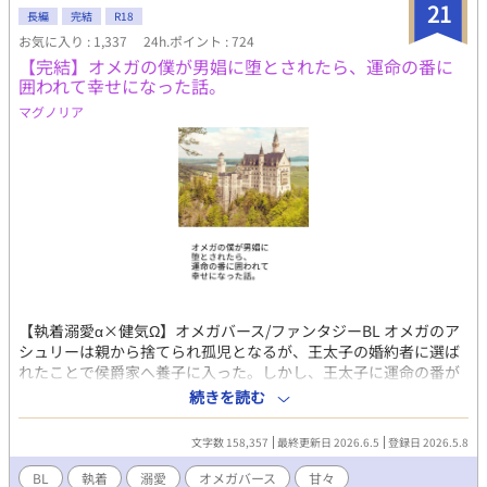
21
長編
完結
R18
お気に入り : 1,337
24h.ポイント : 724
【完結】オメガの僕が男娼に堕とされたら、運命の番に
囲われて幸せになった話。
マグノリア
【執着溺愛α×健気Ω】オメガバース/ファンタジーBL オメガのア
シュリーは親から捨てられ孤児となるが、王太子の婚約者に選ば
れたことで侯爵家へ養子に入った。しかし、王太子に運命の番が
現れ、アシュリーは婚約破棄されて王都を追放される。 平民に堕
続きを読む
ちたアシュリーが連れてこられたのは、身寄りのないオメガが助
け合って暮らす娼館だった。そこで初めての客を取るため緊張し
文字数 158,357
最終更新日 2026.6.5
登録日 2026.5.8
ていたアシュリーの前に、辺境の地を守る美貌の兵士、ジョナサ
ンが現れる――。 侯爵子息から男娼に堕ちたオメガが、多くの人
BL
執着
溺愛
オメガバース
甘々