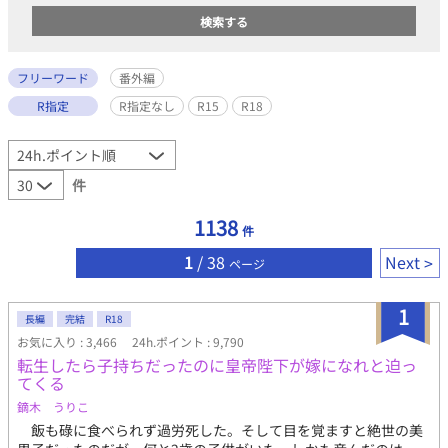
フリーワード
番外編
R指定
R指定なし
R15
R18
件
1138
件
1
/ 38
Next
ページ
1
長編
完結
R18
お気に入り : 3,466
24h.ポイント : 9,790
転生したら子持ちだったのに皇帝陛下が嫁になれと迫っ
てくる
鏑木 うりこ
飯も碌に食べられず過労死した。そして目を覚ますと絶世の美