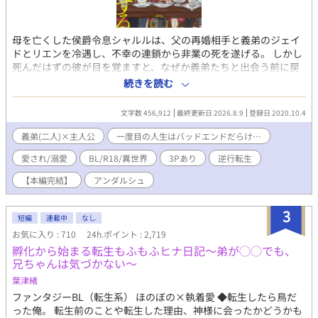
母を亡くした侯爵令息シャルルは、父の再婚相手と義弟のジェイ
ドとリエンを冷遇し、不幸の連鎖から非業の死を遂げる。 しかし
死んだはずの彼が目を覚ますと、なぜか義弟たちと出会う前に戻
っていた。 今度は悲惨な人生を辿るまいと彼らを大切にしてみた
続きを読む
ところ、義弟たちに溺愛されるようになりーー!? 愛され義兄の
逆行転生BL、開幕！ ✳︎✳︎✳︎✳︎✳︎✳︎✳︎✳︎✳︎✳︎✳︎✳︎✳︎✳︎✳︎✳︎ 本編は完結し
文字数 456,912
最終更新日 2026.8.9
登録日 2020.10.4
ました☆ 【書籍化決定！】 2022年6月13日刊行です(^^) 番外編を
投稿していますが、書籍化改稿前に投稿していた番外編はweb掲
義弟(二人)×主人公
一度目の人生はバッドエンドだらけ…
載していた時の設定で書いている場面もあります。 ※いくつか番
愛され/溺愛
BL/R18/異世界
3Pあり
逆行転生
外編を更新していますが、R7年12月現在更新メインとしているの
は【ジェイドとリエンのやり直し】の番外編です。 よろしくお願
【本編完結】
アンダルシュ
いします🙇
3
短編
連載中
なし
お気に入り : 710
24h.ポイント : 2,719
孵化から始まる転生もふもふヒナ日記〜弟が◯◯でも、
兄ちゃんは気づかない〜
葉津緒
ファンタジーBL（転生系） ほのぼの×執着愛 ◆転生したら鳥だ
った俺。 転生前のことや転生した理由、神様に会ったかどうかも