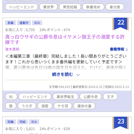
に助けられて幸せをつかむ話です。 主人公の初恋の成就と、恋人
ハッピーエンド
異世界
男性妊娠
執着攻め
身分差
同士の甘々な時間をお届けします。子供もたくさん生まれます。
性描写があるエピソードには（☆）を付けております。 無理やり
の行為は一切なく、主人公の相手は初めから運命の番ひとりだけ
22
長編
連載中
R18
です。 アルファポリス様の独占公開です。 ※本編完結済。今後は
お気に入り : 5,705
24h.ポイント : 674
甘々の後日談を不定期に投稿します。 【番外編：後日談追加】完
真っ白ウサギの公爵令息はイケメン狼王子の溺愛する許
結記念SS『癒しの時間』を追加しました。皆様に楽しんでいただ
嫁です
ければ幸いです。
波木真帆
書籍情報
＜本編第三章（最終章）完結しました！長い間ありがとうござい
ます！これから思いつくまま番外編を更新していく予定です＞
僕、夏川蒼央は先日18歳の誕生日を迎えた。だけど、身体が弱く
この18年の間、病院の外に出たことはほんとどない。治りもしな
続きを読む
い病気に疲れ果てた両親に捨てられ、誰からも必要とされない僕
は、生きることを諦め、死ぬのを待ち侘びるだけの毎日を過ごし
文字数 658,419
最終更新日 2026.6.25
登録日 2023.5.13
ていた。そして、ようやく僕の命が尽きやっと親孝行ができた。
これで楽になる……そう思っていたのに、気がつくと僕は新たな
BL
ハッピーエンド
異世界転生
公爵令息
王子
世界に生まれ変わっていた。 そこはケモ耳と尻尾付きで生まれる
狼
うさぎ
溺愛
ケモ耳
運命の番
世界。 王家とその血筋である公爵家には狼が生まれるのが通常で
あるが、ごく稀にウサギ耳と尻尾を持つ子が生まれる。 狼の耳付
きが生まれるヴォルフ公爵家に生まれた真っ白なウサギ耳の僕・
23
短編
完結
R18
アズールは、生まれながらに王子の許嫁に決まっているのだが、
お気に入り : 3,821
24h.ポイント : 639
その王子がびっくりな容姿をしていて……。 愛されることだけを