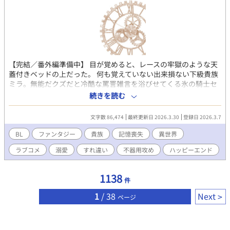
【完結／番外編準備中】 目が覚めると、レースの牢獄のような天
蓋付きベッドの上だった。 何も覚えていない出来損ない下級貴族
ミラ。無能だクズだと冷酷な罵詈雑言を浴びせてくる氷の騎士セ
ティアス。 記憶喪失から始まる、２人のファンタジー貴族ラブコ
続きを読む
メディ。 ---------- ※注） かっこいい攻はいません。 タイトル通り
そのうち号泣しますのでご注意！ 貴族描写は緩い目で雰囲気だけ
文字数 86,474
最終更新日 2026.3.30
登録日 2026.3.7
お読みいただけると幸いです。 ハッピーエンドです。 激重感情を
こじらせた攻→受な関係がお好きな同志の方、どうぞよろしくお
BL
ファンタジー
貴族
記憶喪失
異世界
願いします！ 全16話 完結済み 他サイトにも同作品を投稿してい
ラブコメ
溺愛
すれ違い
不器用攻め
ハッピーエンド
ます。 様子を見ながらそのうち統合するかもしれません。 初めて
の一次創作でまだよく分かっておらず、何かおかしなことをしで
かしていたら申し訳ないです！ ---------- 追記：読んでくださった
1138
件
皆さま、本当にどうもありがとうございました！！ 完結しました
が回収しきれていないエピソードが私の中でいくつかあるので
1
/ 38
Next
ページ
笑、後日番外編をアップしたいなと現在準備中です。 詳しい更新
日まだ未定ですが、もしよろしかったらゼヒまた覗いてやってく
ださいねー！