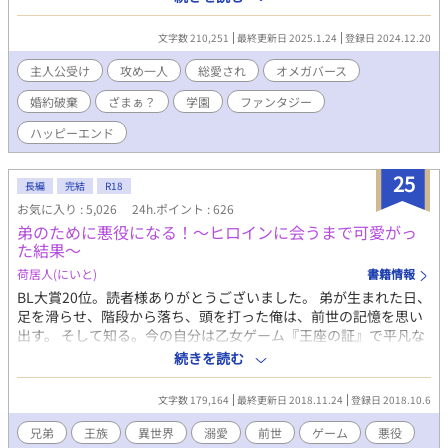
る家族のため、『聖者』としてお仕事を、貴族として人脈作りを
頑張るんだ。婚約者も仲の良い幼馴染で、……て、君、何してる
文字数 210,251
最終更新日 2025.1.24
登録日 2024.12.20
の……？ 女性向けHOTランキング最高位5位、いただきました。
たくさんの閲覧、ありがとうございます。 ※総愛され風味（攻め
主人公受け
攻め一人
総愛され
オメガバース
は一人） ※ざまぁ？はぬるめ（当社比） ※ぽわぽわ系受け ※番
婚約破棄
ざまぁ？
学園
ファンタジー
外編もあります ※オメガバースの設定をお借りしています
ハッピーエンド
25
長編
完結
R18
お気に入り : 5,026
24h.ポイント : 626
弟のために悪役になる！～ヒロインに会うまで可愛がっ
た結果～
荷居人(にいと)
書籍情報
BL大賞20位。読者様ありがとうございました。 弟が生まれた日、
足を滑らせ、階段から落ち、頭を打った俺は、前世の記憶を思い
出す。 そして知る。今の自分は乙女ゲーム『王座の証』で平凡な
顔、平凡な頭、平凡な運動能力、全てに置いて普通、全てに置い
続きを読む
て完璧で優秀な弟はどんなに後に生まれようと次期王の継承権が
いく、王にふさわしい赤の瞳と黒髪を持ち、親の愛さえ奪った弟
文字数 179,164
最終更新日 2018.11.24
登録日 2018.10.6
に恨みを覚える悪役の兄であると。 でも今の俺はそんな弟の苦労
を知っているし、生まれたばかりの弟は可愛い。 そんな可愛い弟
兄弟
王族
異世界
溺愛
前世
ゲーム
悪役