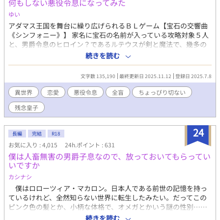
何もしない悪役令息になってみた
夢見ていた可愛いウサギ耳の公爵令息と神に選ばれし能力を持つ
王子のイチャラブハッピーエンド小説です。 R18には※つけま
ゆい
す。
アダマス王国を舞台に繰り広げられるＢＬゲーム【宝石の交響曲
《シンフォニー》】 家名に宝石の名前が入っている攻略対象５人
と、男爵令息のヒロイン？であるルテウスが剣と魔法で、幾多の
障害と困難を乗り越えて、学園卒業までに攻略対象とハッピーエ
続きを読む
ンドを目指すゲーム。 悪役令息として、前世の記憶を取り戻した
僕リアムは何もしないことを選択した。 主人公が成長するにつれ
文字数 135,190
最終更新日 2025.11.12
登録日 2025.7.8
て、一人称が『僕』から『私』に変わっていきます。 またしても
突発的な思いつきによる投稿です。 楽しくお読みいただけたら嬉
異世界
恋愛
悪役令息
全盲
ちょっぴり切ない
しいです。 誤字脱字等で文章を突然改稿するかもです。誤字脱字
残念皇子
のご報告をいただけるとありがたいです。 2025.7.31 本編完結し
ました。 2025.8.2 番外編完結しました。 2025.8.4 加筆修正しま
した。 2025.11.7 番外編追加しました。 2025.11.12 番外編追加分
24
長編
完結
R18
完結しました。 第13回ＢＬ大賞で奨励賞を賜りました。お読みく
お気に入り : 4,015
24h.ポイント : 631
ださった方、投票してくださった方、本当に、本当にありがとう
僕は人畜無害の男爵子息なので、放っておいてもらってい
ございます。 2026.1.11 ムーンライトノベル様に投稿しました。
いですか
細かい箇所は改稿しているので、アルファポリスとは多少内容が
変わっています。
カシナシ
僕はロローツィア・マカロン。日本人である前世の記憶を持っ
ているけれど、全然知らない世界に転生したみたい。だってこの
ピンク色の髪とか、小柄な体格で、オメガとかいう謎の性別……
ということから、多分、主人公ではなさそうだ。 それでも愛す
続きを読む