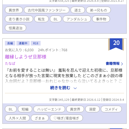
文字数 658,325
最終更新日 2026.8.8
登録日 2021.8.27
いから、冷たい兄のまま、威厳と正しさを武器にしようと思った
のだが……。 兄弟仲が破滅するのを回避すればいいだけなの
異世界
古代中国風ファンタジー
道士
弟→兄もの
に、なぜか天祐は碧玉になつきはじめ……？ ※弟→兄ものです。
走り書き小説
転生
BL
アンダルシュ
事件物
（カップリング固定〜） ※なんちゃって中華風ファンタジー小説
です。 ※自分できづいた時に修正するので、誤字脱字の報告は不
怪異退治
要です。 ◆2022年5月に、アンダルシュのほうで書籍化しまし
た。 本編５万字＋番外編５万字の、約10万字加筆しております
20
ので、既読の方もお楽しみいただけるかと思います。 ※書籍ver
長編
連載中
R18
では、規約により兄弟の恋愛がNGのため、天祐が叔父の子――従
お気に入り : 6,030
24h.ポイント : 768
兄弟であり、養子になったという設定に変わっています。
離縁しようぜ旦那様
たなぱ
書籍情報
『お前を愛することは無い』 羞恥を忍んで迎えた初夜に、旦那様
となる相手が放った言葉に現実を放棄した どこのざまぁ小説の導
入台詞だよ？旦那様…おれじゃなかったら泣いてるよきっと？ こ
れは、始まる冷遇新婚生活にため息しか出ないさっさと離縁した
続きを読む
いおれと、何故か離縁したくない旦那様の不毛な戦いと、その後
の物語である 現在、番外編不定期更新中！ スピンオフ？で淫紋パ
文字数 345,129
最終更新日 2026.6.12
登録日 2024.9.4
ワーを生み出したネズミくん達のお話も短編でありますので、そ
ちらもよろしくお願いします
BL
短編
ハッピーエンド
異世界
溺愛
コメディ
人外×人間
ざまぁ
♡喘ぎ/濁音喘ぎ