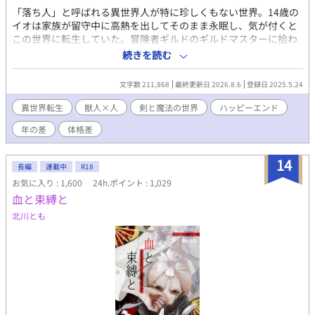
「落ち人」と呼ばれる異世界人が特に珍しくもない世界。14歳の
イオは家族が留守中に高熱を出してそのまま永眠し、気が付くと
この世界に転生していた。冒険者ギルドのギルドマスターに拾わ
れ5年が経ち、Cランク冒険者として採取を専門に細々と生計を立
続きを読む
てていた。 ある日Sランク冒険者のオオカミ獣人と出会い、猛
アピールをされる。その上自分のことを「番」だと言うのだが、
文字数 211,868
最終更新日 2026.8.6
登録日 2025.5.24
人族であるイオには番の感覚がわからないので戸惑うばかり。使
命も役割もチートもない異世界転生で健気に生きていく自己肯定
異世界転生
獣人×人
剣と魔法の世界
ハッピーエンド
感低めの真面目な青年と、甘やかしてくれるハイスペック年上オ
年の差
体格差
オカミ獣人の話です。 ベッタベタの王道異世界転生BLを目指し
ました。 本編完結。番外編は不定期更新です。R-15は保険。
コメント欄に関しまして、ネタバレ配慮は特にしていませんので
14
長編
連載中
R18
ネタバレ厳禁の方はご注意下さい。
お気に入り : 1,600
24h.ポイント : 1,029
血と束縛と
北川とも