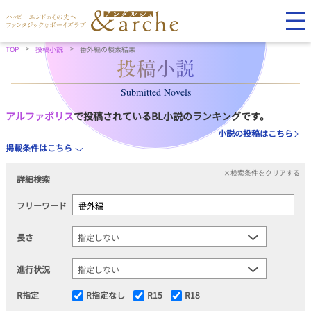
TOP
投稿小説
番外編の検索結果
Submitted Novels
アルファポリス
で投稿されているBL小説のランキングです。
小説の投稿はこちら
掲載条件はこちら
×検索条件をクリアする
詳細検索
フリーワード
長さ
進行状況
R指定
R指定なし
R15
R18