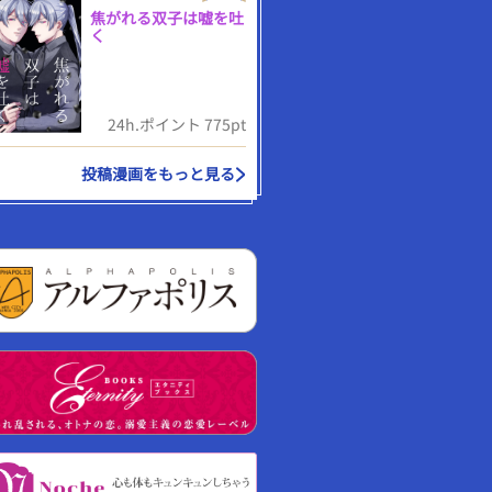
焦がれる双子は嘘を吐
く
24h.ポイント 775pt
投稿漫画をもっと見る