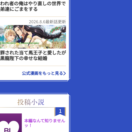
われ者の俺はやり直しの世界で
弟達にごまをする
2026.8.6最新話更新
罪された当て馬王子と愛したが
黒龍陛下の幸せな結婚
公式漫画をもっと見る
1
本編なんて知りません
ッ！