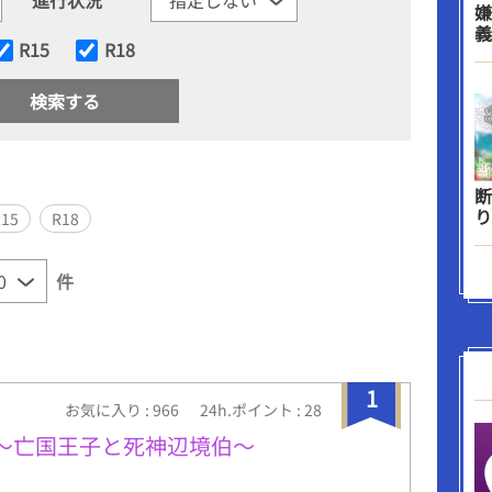
嫌
義
R15
R18
断
り
R15
R18
件
1
お気に入り : 966
24h.ポイント : 28
〜亡国王子と死神辺境伯〜