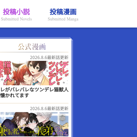
投稿小説
投稿漫画
Submitted Novels
Submitted Manga
2026.8.6最新話更新
レがバレバレなツンデレ猫獣人
懐かれてます
2026.8.6最新話更新