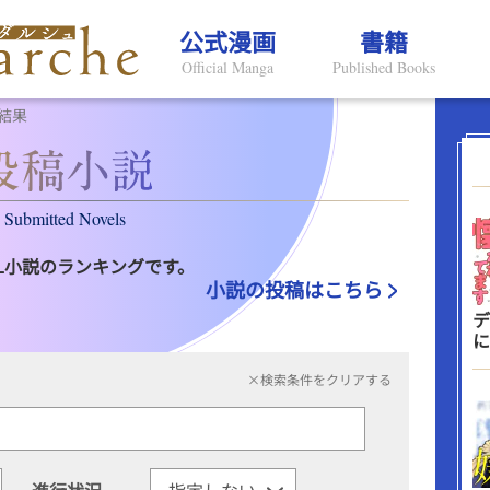
公式漫画
書籍
Official Manga
Published Books
結果
Submitted Novels
L小説のランキングです。
小説の投稿はこちら
デ
に
×検索条件をクリアする
進行状況