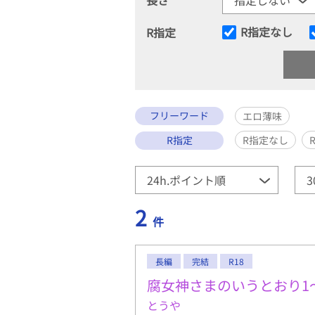
R指定なし
R指定
フリーワード
エロ薄味
R指定
R指定なし
2
件
長編
完結
R18
腐女神さまのいうとおり1
とうや