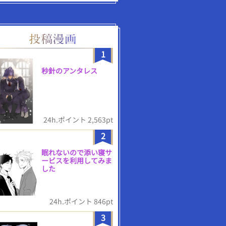
1
秒針のアンタレス
24h.ポイント 2,563pt
2
眠れないので添い寝サ
ービスを利用してみま
した
24h.ポイント 846pt
3