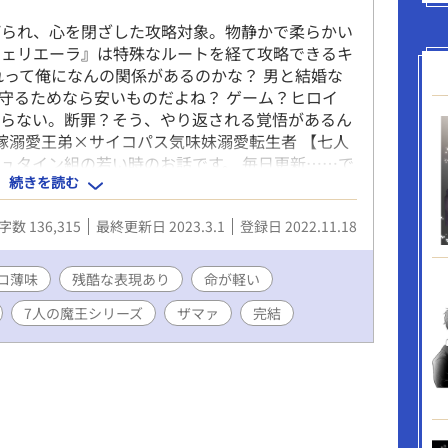
げられ、心を閉ざした攻略対象。物静かで柔らかい
フェリエーラ』は特殊なルートを経て攻略できるキ
れって俺になんの関係があるのかな？ 男と結婚な
守るためなら安いものだよね？ ゲーム？ヒロイ
からない。断罪？そう、やり返される覚悟があるん
の嫁溺愛王弟×サイコパス気味妹溺愛転生者 【七人
ュタイン組の若い時のお話です。 毎日更新……で
続きを読む
*********************************
************************** ＊タグをよくご覧になって
字数 136,315
最終更新日 2023.3.1
登録日 2022.11.18
『※』がつくと残酷表現、『*』がつくとエロ注意
あります。また、人間の命がチラシの裏で作ったメ
ントにお返事はできませんが、ありがたく読ませて
ロ薄味
残酷な表現あり
命が軽い
字脱字報告ありがとうございます！疑問、感想など
7人の魔王シリーズ
ザマァ
完結
ありがとうございます。