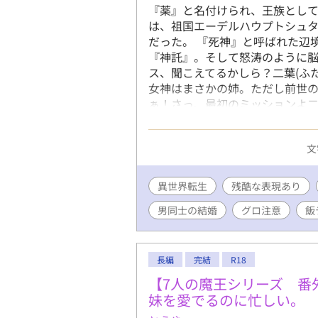
『薬』と名付けられ、王族とし
は、祖国エーデルハウプトシュタ
だった。 『死神』と呼ばれた辺
『神託』。そして怒涛のように脳
ス、聞こえてるかしら？二葉(ふた
女神はまさかの姉。ただし前世の
ぁ！さっ、最初のミッションよ二
ア…)』 「っ？？？(えええええ
恋に戸惑っていた。 「え…なに
文
の生活。何故か旦那は辺境伯。ど
那×どこかズレた美人妻。腐女神
イがラブするストーリー、開幕です。 *******
異世界転生
残酷な表現あり
！！ATTENTION！！ **********
男同士の結婚
グロ注意
飯
ご感想、誤字脱字報告、ブクマ
ます！誤字脱字は認証せずにそっ
ます。登場人物達の倫理観はほぼ
ます。部位欠損などもありますが
長編
完結
R18
グロ耐性のない方は自己責任でお
【7人の魔王シリーズ 番
ます。 ＊基本コメディを目指し
妹を愛でるのに忙しい。
くメリーバッドエンドです。