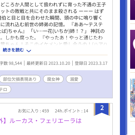
てどころか人間として扱われずに育った不遇の王子
ットの敗戦と共にそのまま殺される ーーー はず
境伯と目と目を合わせた瞬間、頭の中に鳴り響く
に流れ込む前世の姉弟の記憶。 『ああ〜テステ
ば)ちゃん』 「い…一花(いちか)姉！？」 神託の
。しかも腐った。 『やったあ！やっと通じたわ
葉ちゃん！そこのイケメンと愛し合うの！(ハアハ
続きを読む
えええええ！？)」 その頃、死神辺境伯は初めての
この可愛い生き物……！？」 そして始まる辺境で
字数 98,544
最終更新日 2023.10.20
登録日 2023.3.17
うしてこうなった！？ サイコパス気味スパダリ旦
(ふじょしん)の腐女神による腐女神のためのボー
*********************************
部位欠損表現あり
腐女神
溺愛
****************************** ＊エール、
テロ
にしおり本当にありがとうございます！励みになり
と修正します。 ＊割と軽いノリで人が死んだりし
ゼロです。 ＊残酷な表現や虐待などの表現があり
2
、登場人物たちは至って普通に過ごしています。
お気に入り : 459
24h.ポイント : 14
願いします。 ＊エロ薄味。裏では毎日子作りして
外】ルーカス・フェリエーラは
ていますが作者がアレなのでハッピーエンドではな