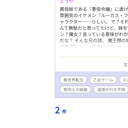
とうや
異母妹である『悪役令嬢』に虐
雰囲気のイケメン『ルーカス・
ャラクター……らしい。 で？そ
んて無駄だと思ってたけど、妹を
ン？魔女？言っている意味がわ
だな？ そんな兄の話。 魔王顔
の魔王】シリーズのレーヴァンシ
きたらいいな…(ボソッ) *********
ATTENTION ****************
文
お読みください。 ＊タイトルに
です。 ＊道徳観にかなりの難が
モ用紙以上に軽いです。 ＊コメ
異世界転生
乙女ゲーム
エ
いただいて認証しています。誤
男同士の結婚
道徳が行方不明
とても嬉しくて話数が増えます。
2
件