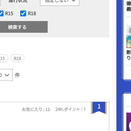
嫌
義
R15
R18
断
り
R15
R18
件
1
お気に入り : 12
24h.ポイント : 7