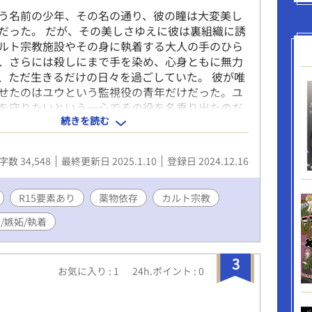
う名前の少年、その名の通り、彼の瞳は大変美し
だった。 だが、その美しさゆえに彼は裏組織に誘
ルト宗教施設やその身に執着する大人の手のひら
、さらには殺しにまで手を染め、心身ともに無力
、ただ生きるだけの日々を過ごしていた。 彼が唯
せたのはユウという監視役の青年だけだった。ユ
を守りたいという一心でその役を名乗り出たのだ
続きを読む
い日々の中彼らの絆は徐々に深まってゆく。 そん
クと同名の詳細不明の薬物『pink』を巡って宗教
織が対立し、その混乱に乗じて２人はそんな救い
字数 34,548
最終更新日 2025.1.10
登録日 2024.12.16
からの逃避行を試みる。双方からの追手が迫る
「最後の安息の部屋」に辿り着く。そこで2人が迎
は。 ・流血や暴力、カルト宗教、薬物など苦手な
R15要素あり
薬物依存
カルト宗教
能性がある内容が含まれます。 ・BL的な内容も含
/嫉妬/執着
激しい描写はありません。 ・タグ付け描写がある
つけてます。 ・小説家になろうの方でも同じもの
じめました
3
お気に入り : 1
24h.ポイント : 0