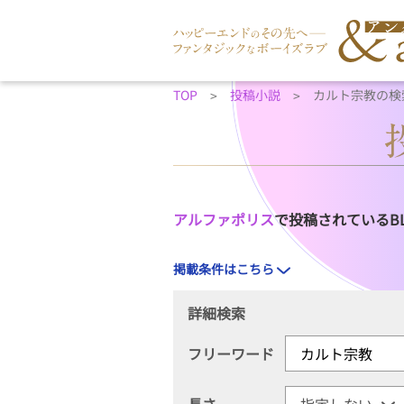
TOP
投稿小説
カルト宗教の検
アルファポリス
で投稿されているB
掲載条件はこちら
詳細検索
フリーワード
長さ