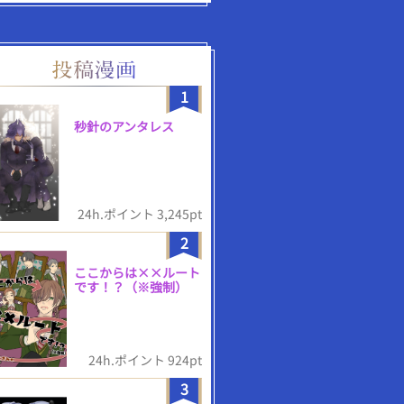
1
秒針のアンタレス
24h.ポイント 3,245pt
2
ここからは××ルート
です！？（※強制）
24h.ポイント 924pt
3