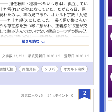
⸻ 担任教師・穂積一稀(いつき)は、孤立してい
十九零(れい)が気になっていた。だがある日、保
現れたのは、零の兄であり、オカルト宗教「九蛇
――九十九縁(えにし)だった。 長く黒い髪と赤い
うな存在感を放つ縁に惹かれ、正義感と欲望が交
して踏み込んではいけない領域に一歩ずつ踏み込
 その先に待つのは――救済か、破滅か。 ーーーー
続きを読む
ーー ⚠️注意⚠️ ※この物語には、宗教や信仰の異様
洗脳、性行為描写、殺人表現があります。受けは
という特殊な体かつ最後には妊娠の描写がありま
文字数 23,352
最終更新日 2026.1.5
登録日 2026.1.5
ってはメリバで後味悪いです。
男性妊娠
両性具有
メリバ
オカルト宗教
2
お気に入り : 5
24h.ポイント : 0