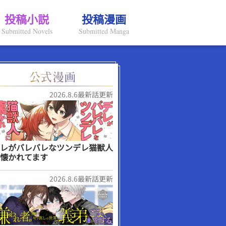
投稿小説
投稿漫画
Submitted Novels
Submitted Manga
2026.8.6最新話更新
レがバレバレなツンデレ猫獣人
懐かれてます
2026.8.6最新話更新