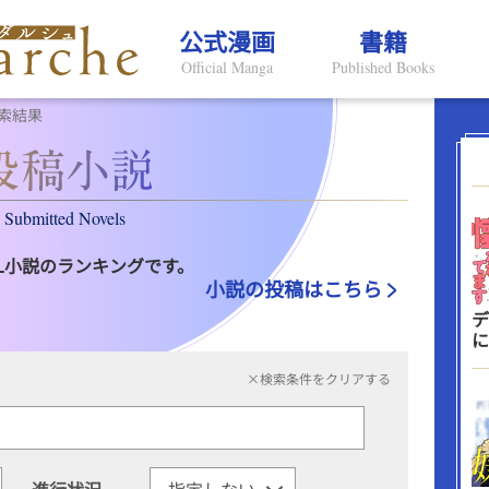
公式漫画
書籍
Official Manga
Published Books
索結果
Submitted Novels
L小説のランキングです。
小説の投稿はこちら
デ
に
×検索条件をクリアする
進行状況