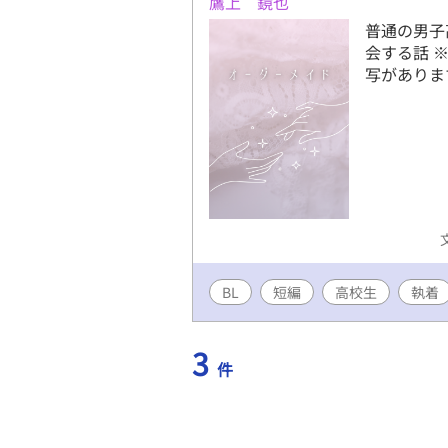
鷹上 鏡也
普通の男子
会する話 
写がありま
BL
短編
高校生
執着
3
件