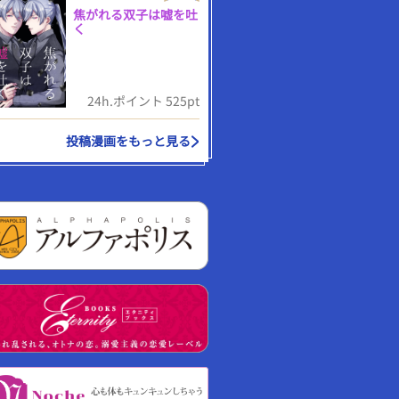
焦がれる双子は嘘を吐
く
24h.ポイント 525pt
投稿漫画をもっと見る