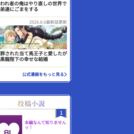
われ者の俺はやり直しの世界で
弟達にごまをする
2026.8.6最新話更新
罪された当て馬王子と愛したが
黒龍陛下の幸せな結婚
公式漫画をもっと見る
1
本編なんて知りません
ッ！