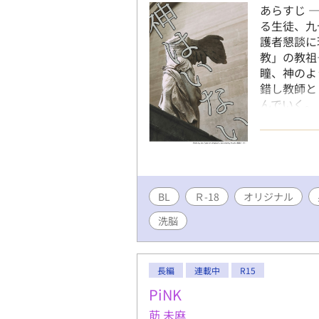
あらすじ 
る生徒、九
護者懇談に
教」の教祖
瞳、神のよ
錯し教師と
んでいく。
ーーーーー
な世界観、
両性具有者
す。人によ
BL
Ｒ-18
オリジナル
洗脳
長編
連載中
R15
PiNK
莇 未麻