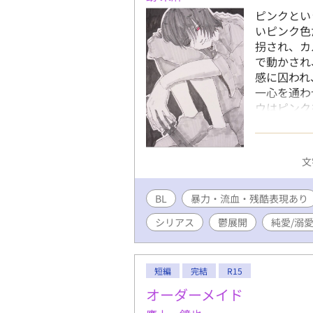
ピンクとい
いピンク色
拐され、カ
で動かされ
感に囚われ
一心を通わ
ウはピンク
った。冷た
な中、ピン
施設と裏組
文
がない状況
中、2人は
BL
暴力・流血・残酷表現あり
える結末と
方がいる可
シリアス
鬱展開
純愛/溺愛
まれますが
話には※を
を投稿しは
短編
完結
R15
オーダーメイド