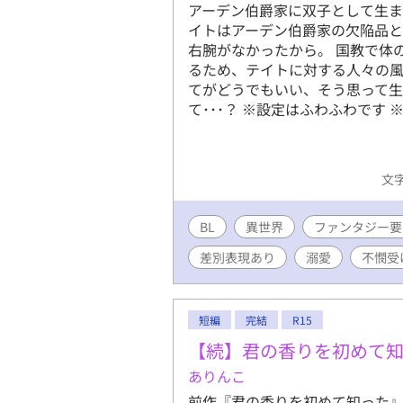
アーデン伯爵家に双子として生ま
イトはアーデン伯爵家の欠陥品
右腕がなかったから。 国教で体
るため、テイトに対する人々の風
てがどうでもいい、そう思って
て･･･？ ※設定はふわふわです
文字
BL
異世界
ファンタジー要
差別表現あり
溺愛
不憫受
短編
完結
R15
【続】君の香りを初めて
ありんこ
前作『君の香りを初めて知った』