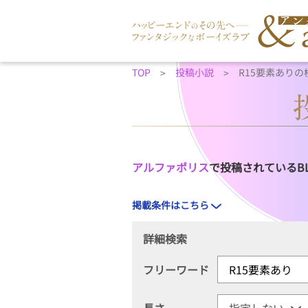
TOP
投稿小説
R15要素ありの
アルファポリス
で投稿されているB
掲載条件はこちら
詳細検索
フリーワード
長さ