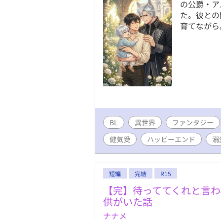
の公爵・ア
た。彼との
育てながら
BL
異世界
ファンタジー
健気受
ハッピーエンド
溺
短編
完結
R15
【完】待っててくれと言わ
供がいた話
ナナメ