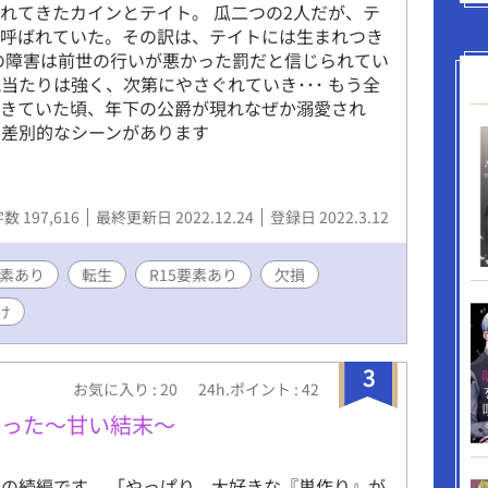
れてきたカインとテイト。 瓜二つの2人だが、テ
と呼ばれていた。その訳は、テイトには生まれつき
の障害は前世の行いが悪かった罰だと信じられてい
当たりは強く、次第にやさぐれていき･･･ もう全
生きていた頃、年下の公爵が現れなぜか溺愛され
 ※差別的なシーンがあります
数 197,616
最終更新日 2022.12.24
登録日 2022.3.12
素あり
転生
R15要素あり
欠損
け
3
お気に入り : 20
24h.ポイント : 42
知った〜甘い結末〜
の続編です。 「やっぱり、大好きな『巣作り』が