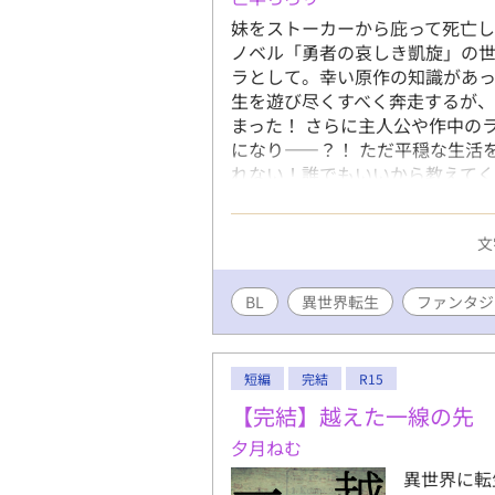
妹をストーカーから庇って死亡
ノベル「勇者の哀しき凱旋」の
ラとして。幸い原作の知識があ
生を遊び尽くすべく奔走するが
まった！ さらに主人公や作中の
になり——？！ ただ平穏な生活
れない！誰でもいいから教えてく
人公は元々異性愛者です！ ※ヤ
どいです！ ※NLカプが登場しま
文
方はどうぞ…！
BL
異世界転生
ファンタジ
短編
完結
R15
【完結】越えた一線の先
夕月ねむ
異世界に転