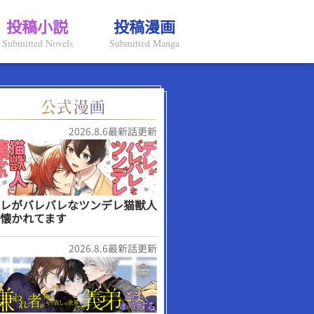
投稿小説
投稿漫画
Submitted Novels
Submitted Manga
2026.8.6最新話更新
レがバレバレなツンデレ猫獣人
懐かれてます
2026.8.6最新話更新