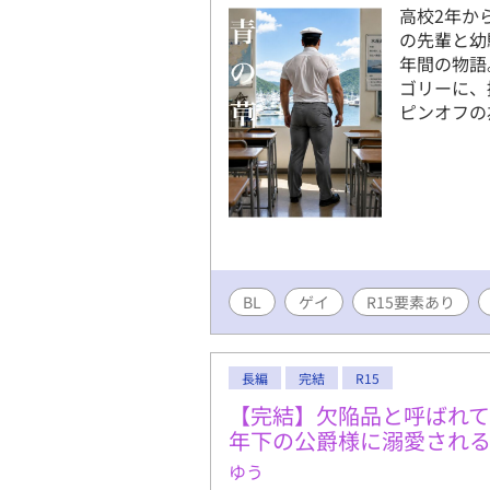
高校2年か
の先輩と幼
年間の物語
ゴリーに、
ピンオフの
BL
ゲイ
R15要素あり
長編
完結
R15
【完結】欠陥品と呼ばれ
年下の公爵様に溺愛され
ゆう