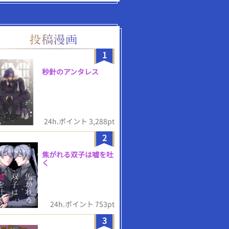
1
秒針のアンタレス
24h.ポイント 3,288pt
2
焦がれる双子は嘘を吐
く
24h.ポイント 753pt
3