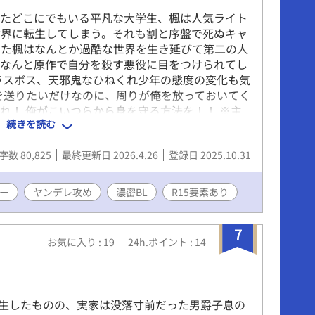
したどこにでもいる平凡な大学生、楓は人気ライト
世界に転生してしまう。それも割と序盤で死ぬキャ
った楓はなんとか過酷な世界を生き延びて第二の人
、なんと原作で自分を殺す悪役に目をつけられてし
ラスボス、天邪鬼なひねくれ少年の態度の変化も気
を送りたいだけなのに、周りが俺を放っておいてく
れ！ 俺がこいつらから身を守る方法を！！ ※主
続きを読む
ンデレ注意！特に成長するとはいえ攻めがかなりひ
す ※女性キャラの活躍多め 以上、何でも大丈夫な
字数 80,825
最終更新日 2026.4.26
登録日 2025.10.31
ー
ヤンデレ攻め
濃密BL
R15要素あり
7
お気に入り : 19
24h.ポイント : 14
生したものの、実家は没落寸前だった男爵子息の