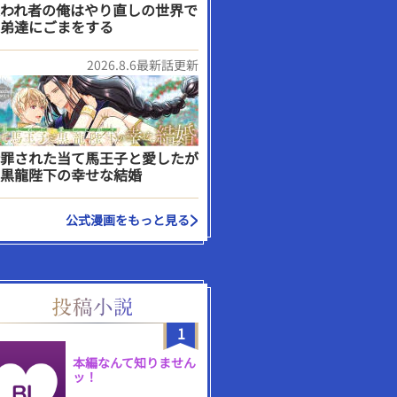
われ者の俺はやり直しの世界で
弟達にごまをする
2026.8.6最新話更新
罪された当て馬王子と愛したが
黒龍陛下の幸せな結婚
公式漫画をもっと見る
1
本編なんて知りません
ッ！