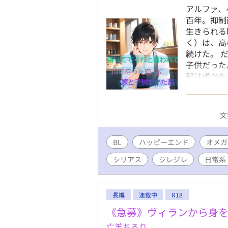
アルファ、
百年。抑制
生きられる
く）は、高
続けた。 
子供だった
郁は誰かを
営みながら
ったのは本
のアルファ
文
ぶまでの静
BL
ハッピーエンド
オメガ
シリアス
ジレジレ
日常系
長編
連載中
R18
《急募》ヴィランから身
亡羊ちろり