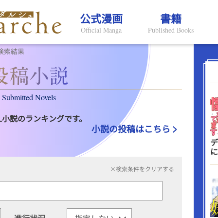
公式漫画
書籍
Official Manga
Published Books
検索結果
Submitted Novels
L小説のランキングです。
小説の投稿はこちら
デ
に
×検索条件をクリアする
進行状況