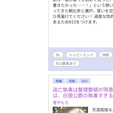
書きたかった……！」という想い
ってきた朝比奈と瀬戸。誓いを
ひ見届けてください！ 過度な性
あるためR15をつけます。
BL
ハッピーエンド
溺愛
R15要素あり
短編
完結
R15
逃亡執事は整理整頓が得意
は、白狼公爵の執着すぎ
雪平もち
天涯孤独な