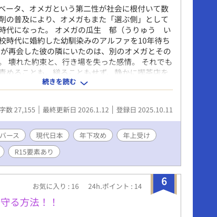
ベータ、オメガという第二性が社会に根付いて数
剤の普及により、オメガもまた「選ぶ側」として
時代になった。 オメガの瓜生 郁（うりゅう い
校時代に婚約した幼馴染みのアルファを10年待ち
だが再会した彼の隣にいたのは、別のオメガとその
。 壊れた約束と、行き場を失った感情。 それでも
責めることも、縋ることもせず、静かに喫茶店を
続きを読む
日常を続けていく。 そんな彼の店に通うようにな
能に流されず、距離を詰めることを急がない年下
。 これは一度壊れた恋を経て、もう一度誰かを選
字数 27,155
最終更新日 2026.1.12
登録日 2025.10.11
かで優しくほどけていく物語。 ※表紙はAIです
バース
現代日本
年下攻め
年上受け
R15要素あり
6
お気に入り : 16
24h.ポイント : 14
を守る方法！！