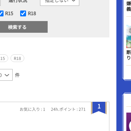
嫌
義
R15
R18
断
り
R15
R18
件
1
お気に入り : 1
24h.ポイント : 271