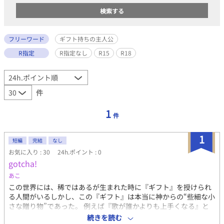
フリーワード
ギフト持ちの主人公
R指定
R指定なし
R15
R18
件
1
件
1
短編
完結
なし
お気に入り : 30
24h.ポイント : 0
gotcha!
あこ
この世界には、稀ではあるが生まれた時に『ギフト』を授けられ
る人間がいるしかし、この『ギフト』は本当に神からの“些細な小
さな贈り物”であった。 例えば『歌が誰かよりも上手くなる』と
か、『人より少し視力がいい』とか。 ギフトがあれば便利で将来
続きを読む