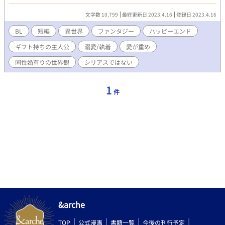
の展望が開けるだろうけれど、ギフトを持たない人間は努力でな
んとか、ギフトを持っている人間に僅差まで追いつけるかもしれ
文字数 10,799
最終更新日 2023.4.16
登録日 2023.4.16
ない、というような、その程度のもの。 しかしこの物語の主人公
の『ギフト』は真実、彼の人生を左右するとんでもなく爆弾のよ
BL
短編
異世界
ファンタジー
ハッピーエンド
うな、まさに『神から与えられたギフト』であった。 ▷ 公爵家次
ギフト持ちの主人公
溺愛/執着
愛が重め
男で、年々重くなる愛情で片想い爆進中の攻め。 ▷ 侯爵家長男
で、本当は楽観的なのにギフトのせいで情緒不安定になりがちな
同性婚有りの世界観
シリアスではない
受け。 ▷ 両家は仲良し、兄弟仲も良好。 ▷ 同性婚しても後取り
問題は（受けの知らないところで）解決してる。 ▷ シリアスゼロ
（だと私は胸を張ってます！）で、気軽な感じで読める話です。
1
件
&arche
TOP
公式漫画
書籍一覧
今後の刊行予定