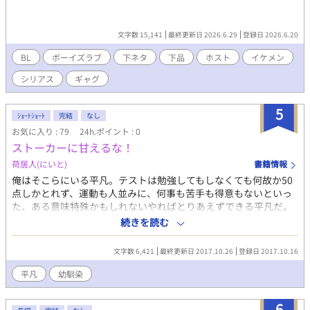
文字数 15,141
最終更新日 2026.6.29
登録日 2026.6.20
BL
ボーイズラブ
下ネタ
下品
ホスト
イケメン
シリアス
ギャグ
5
ｼｮｰﾄｼｮｰﾄ
完結
なし
お気に入り : 79
24h.ポイント : 0
ストーカーに甘えるな！
荷居人(にいと)
書籍情報
俺はそこらにいる平凡。テストは勉強してもしなくても何故か50
点しかとれず、運動も人並みに、何事も苦手も得意もないといっ
た、ある意味特殊かもしれないやればとりあえずできる平凡だ。
平凡と言いきる。俺は普通でありたい。 だが、そんな俺でも認め
続きを読む
ざる終えない平凡からかけ離れた幼馴染みの親友がいる。一言言
えば貧乏人。それもかなりの。だがそれに屈せずかなりのポジテ
文字数 6,421
最終更新日 2017.10.26
登録日 2017.10.16
ィブ思考というべきか、何事も楽観的で素直な心を持った人物
だ。 そんな親友の変化にすぐさま気づいた俺は訪ねた。 「最近お
平凡
幼馴染
腹が鳴ってないな？危ない金に手を出したりしてないか？」 「ん
ー、お金っていうか危ない人かも？僕のストーカーがいるみたい
6