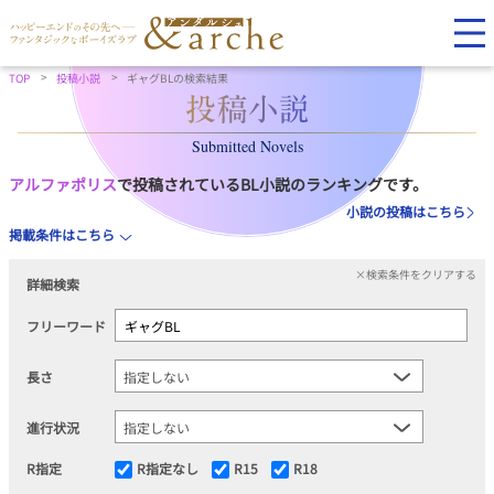
TOP
投稿小説
ギャグBLの検索結果
Submitted Novels
アルファポリス
で投稿されているBL小説のランキングです。
小説の投稿はこちら
掲載条件はこちら
×検索条件をクリアする
詳細検索
フリーワード
長さ
進行状況
R指定
R指定なし
R15
R18