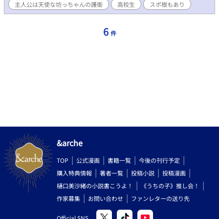
主人公は天使な坊っちゃんの護衛
高校生
スポ根もあり
ャグ多め、たまにシリアスな作品です。 ※AI挿絵を使用していま
すが、あくまでイメージです。指のおかしさや、制服の違いなど
ありますが、お許しください。 ※青春BLカップに参加させていた
6
件
だきます。ギャグ大好きな方、応援よろしくお願いします🙇
&arche
TOP
公式漫画
書籍一覧
今後の刊行予定
購入特典情報
著者一覧
投稿小説
投稿漫画
樋口美沙緒の小説書こうよ！
《うちの子》推し会！
作家募集
お問い合わせ
ファンレターの送り先
Official SNS