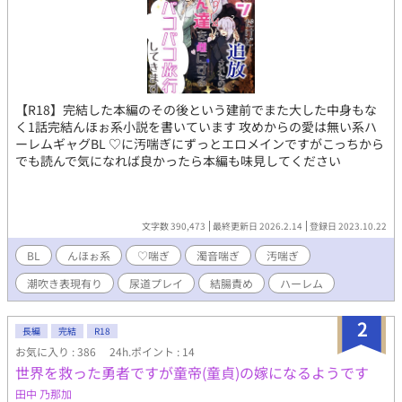
【R18】完結した本編のその後という建前でまた大した中身もな
く1話完結んほぉ系小説を書いています 攻めからの愛は無い系ハ
ーレムギャグBL ♡に汚喘ぎにずっとエロメインですがこっちから
でも読んで気になれば良かったら本編も味見してください
文字数 390,473
最終更新日 2026.2.14
登録日 2023.10.22
BL
んほぉ系
♡喘ぎ
濁音喘ぎ
汚喘ぎ
潮吹き表現有り
尿道プレイ
結腸責め
ハーレム
2
長編
完結
R18
お気に入り : 386
24h.ポイント : 14
世界を救った勇者ですが童帝(童貞)の嫁になるようです
田中 乃那加