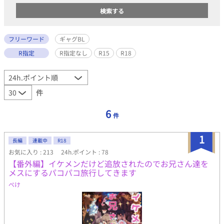
フリーワード
ギャグBL
R指定
R指定なし
R15
R18
件
6
件
1
長編
連載中
R18
お気に入り : 213
24h.ポイント : 78
【番外編】イケメンだけど追放されたのでお兄さん達を
メスにするパコパコ旅行してきます
ぺけ