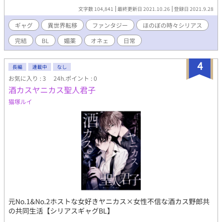
のまま異世界に飛ばされていたーーーー！？ この世界で四天王
文字数 104,841
最終更新日 2021.10.26
登録日 2021.9.28
を倒し、ゲイ族の魔王に会うことができれば、元の世界に帰れる
らしい。 そう言われた俺は、まずはゲイ族の四天王に挑むべ
ギャグ
異世界転移
ファンタジー
ほのぼの時々シリアス
く、渋々旅に出るはめに……！？ ………………。 「そんな物語、
完結
BL
媚薬
オネェ
日常
あってたまるかぁーーーー！！」 クロチクビーというモンスタ
ーに、脛毛の森。お尻の並ぶ街に、エスジけっ蝶という幻の
蝶々。 ……冒険の道中には、ファンタジーとは思えない下ネタ
4
長編
連載中
なし
が満載！？ 鷹夜が無事元の世界に帰れる日は、果たしてやって
お気に入り : 3
24h.ポイント : 0
くるのだろうか……！？ ※唯月漣 長編3作目 *************** ●
酒カスヤニカス聖人君子
こちらは【ギャグBL】という企画で書いた作品です。頭を真っ白
にして、太平洋のように広い心と、幼稚園児レベルの残念な脳み
猫塚ルイ
そでお読み下さい（１８禁なのに！）。 お下品、下ネタ、オヤ
ジギャグが多いです。 ○物語の都合上、主人公は各町の様々なキ
ャラと毎度エロバトル（？）をしています。軽ーいノリでヤるキ
ャラもいます。全く一途ではないのでご注意を。 後半に少しシ
リアスが入ります。 ●ガチのエロ回のみ*印をつけています。
※この物語はフィクションです。実際の人物や名称等とは一切関
係ありません。 ※ムーンライトノベルズにも掲載。
元No.1&No.2ホストな女好きヤニカス×女性不信な酒カス野郎共
の共同生活【シリアスギャグBL】