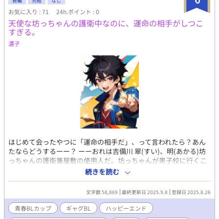
でさ。ほらほら見て！これ僕の写真ポストに入っててさ、わざわ
長編
完結
なし
ざ現像するなんてお金もったいないよねー」 「は？」 「お金は有
お気に入り : 71
24h.ポイント : 0
り余るほどあるから心配はない」 「あ、ストーカーくん」 「は
天使な坊っちゃんの護衛中なのに、運命の相手がしつこ
い！？」 そこに立っていたのは学校内でも外でも噂の持ちきり、
すぎる。
笑う姿を誰も見たことがないと有名な金持ちな天才坊っちゃんで
濃子
した。 話が思い付かないので完結します。特に終わりのないギャ
グBLということで。
はじめて会ったやつに「運命の相手だ」、って言われたら？あん
たならどうするーー？ ーーおれは吉備川 翠(すい)、明(あかる)坊
っちゃんの護衛兼屋敷の使用人だ。坊っちゃんが男子校に行くこ
とになり、心配した旦那様に一緒に通わされることになったんだ
続きを読む
けど、おれ、2つ上なんだよね。 その上、運命の相手だ、なんて
いう不審者にもからまれて、おれは坊っちゃんを守ることに、生
文字数 58,869
最終更新日 2025.9.8
登録日 2025.8.26
命をかけてるんだよ、邪魔はしないでくれーー！ おまけに坊っち
ゃま高校は、庶民には何もかもがついていけない世界だし……。
青春BLカップ​
ギャグBL
ハッピーエンド
負けるな〜！おれッ！ ※天使な坊っちゃんの護衛をがんばる、ギ