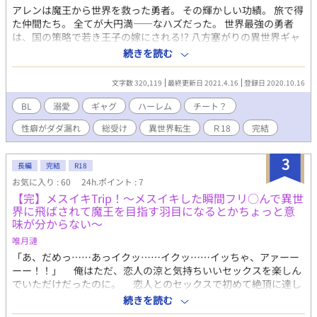
アレンは魔王から世界を救った勇者。 その輝かしい功績。 旅で得
た仲間たち。 全てが大円満――なハズだった。 世界最強の勇者
は、国の策略で若き王子の嫁にされる!? 八方塞がりの異世界ギャ
グBL。 俺様ツンデレ(ノンケ)を総受けに、鬼畜攻めな大臣や犬系
続きを読む
ショタ、さらには人外までもが入り乱れる。 ただただ、作者の性
癖を詰め込んだよ！ 何も考えず読もう！ 何も考えず書いてる☆
文字数 320,119
最終更新日 2021.4.16
登録日 2020.10.16
BL
溺愛
ギャグ
ハーレム
チート？
性癖がダダ漏れ
総受け
異世界転生
Ｒ18
完結
3
長編
完結
R18
お気に入り : 60
24h.ポイント : 7
【完】メスイキTrip！〜メスイキした瞬間フリ○んで異世
界に飛ばされて魔王を目指す羽目になるとかちょっと意
味が分からない〜
唯月漣
「あ、だめっ……あっイクッ……イクッ……イッちゃ、アァーー
ーー！！」 俺はただ、恋人の涼と気持ちいいセックスを楽しん
でいただけだったのに。 恋人とのセックスで初めて絶頂に達し
た俺は、メスイキした瞬間意識が薄れて………。 「はぁー
続きを読む
ー！？ ここ、どこーー！？？」 気が付いたら俺は、フリちん